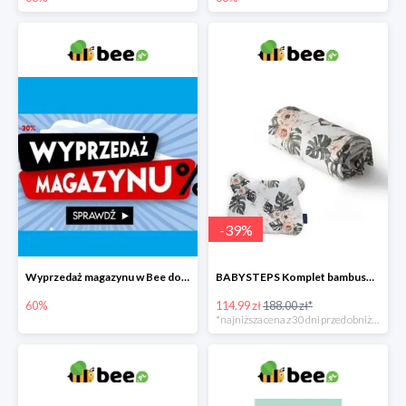
-
39
%
Wyprzedaż magazynu w Bee do -60%
BABYSTEPS Komplet bambusowy poduszka i otulacz M Pustynne kwiaty -39%
60%
114.99 zł
188.00 zł*
*najniższa cena z 30 dni przed obniżką