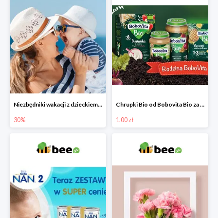
Niezbędniki wakacji z dzieckiem do -30%
Chrupki Bio od Bobovita Bio za 1 grosz
30%
1.00 zł