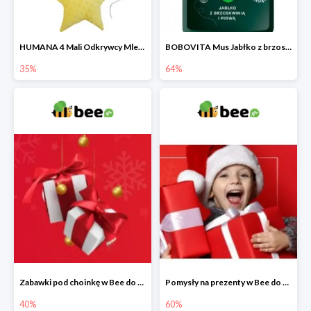
HUMANA 4 Mali Odkrywcy Mleko modyfikowane po 24 m-cu + poduszka Gratis
BOBOVITA Mus Jabłko z brzoskwinią i pigwą
35%
64%
Zabawki pod choinkę w Bee do -40%
Pomysły na prezenty w Bee do -60%
40%
60%