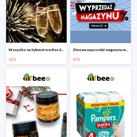
Wszystko na Sylwestra w Bee do -50%
Zimowa wyprzedaż magazynu w Bee do -60%
50%
60%