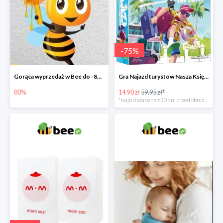
-
75
%
Gorąca wyprzedaż w Bee do -80%
Gra Najazd turystów Nasza Księgarnia -75%
80%
14.90 zł
59.95 zł*
*najniższa cena z 30 dni przed obniżką