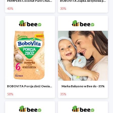
PAMPERS Coconut Pure Chusteczki nawilżające dla dzieci
BOBOVITA Zupka Jarzynowa po 4 miesiącu
40%
30%
BOBOVITA Porcja zbóż Owsianka bezmleczna z ryżem
Marka Babyono w Bee do -35%
58%
35%