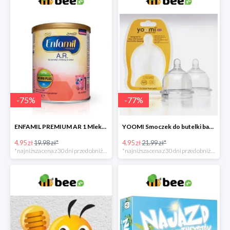
-
75
%
-
77
%
ENFAMIL PREMIUM AR 1 Mleko początkowe dla niemowląt -75%
YOOMI Smoczek do butelki bardzo wolny przepływ 0 m+ 2 szt. -77%
4.95 zł
19.98 zł*
4.95 zł
21.99 zł*
*najniższa cena z 30 dni przed obniżką
*najniższa cena z 30 dni przed obniżką