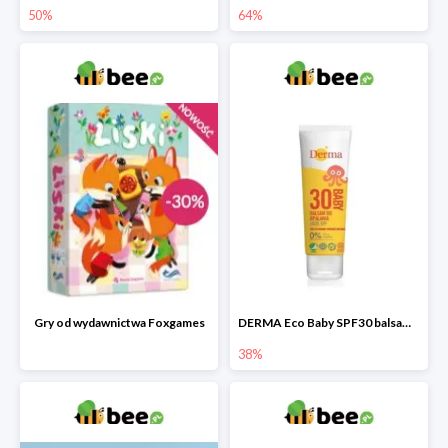
50%
64%
Gry od wydawnictwa Foxgames
DERMA Eco Baby SPF30 balsam przeciwsłoneczny dla dzieci
38%