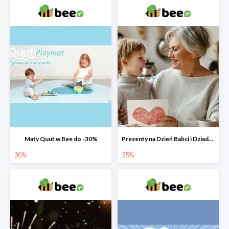
Maty Quut w Bee do -30%
Prezenty na Dzień Babci i Dziadka w Bee do -55%
30%
55%