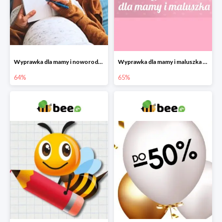
Wyprawka dla mamy i noworodka w Bee do -64%
Wyprawka dla mamy i maluszka w Bee do -65%
64%
65%