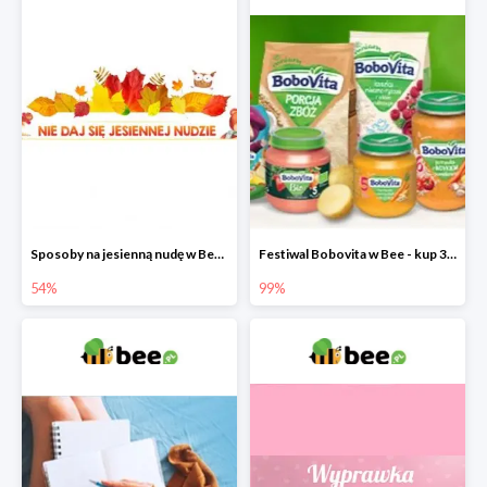
Sposoby na jesienną nudę w Bee do -54%
Festiwal Bobovita w Bee - kup 3 produkty a 4. otrzymasz 99% taniej
54%
99%