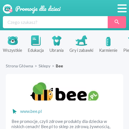
Promocje
Produkty
Sklepy
Wszystkie
Edukacja
Ubrania
Gry i zabawki
Karmienie
Pie
Blog
Strona Główna
>
Sklepy
>
Bee
Wyprawka
www.bee.pl
Bee promocje, czyli zdrowe produkty dla dziecka w
niskich cenach! Bee.pl to sklep ze zdrową żywnością,