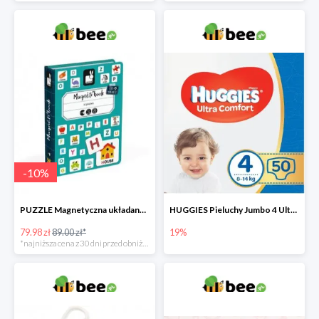
-
10
%
PUZZLE Magnetyczna układanka Alfabet
HUGGIES Pieluchy Jumbo 4 Ultra Comfort -19%
79.98 zł
89.00 zł*
19%
*najniższa cena z 30 dni przed obniżką