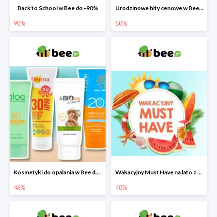
Back to School w Bee do -90%
Urodzinowe hity cenowe w Bee do -50%
90%
50%
Kosmetyki do opalania w Bee do -46%
Wakacyjny Must Have na lato z maluszkiem w Bee do -40%
46%
40%