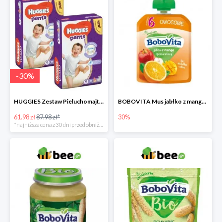
-
30
%
HUGGIES Zestaw Pieluchomajtki Jumbo 6 Uni ND High PANTS (15-25 kg) 2 x 30 szt. -30%
BOBOVITA Mus jabłko z mango i pomarańczą
61.98 zł
87.98 zł*
30%
*najniższa cena z 30 dni przed obniżką