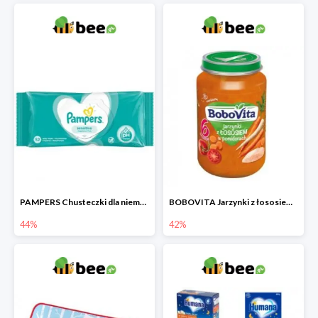
PAMPERS Chusteczki dla niemowląt Sensitive
BOBOVITA Jarzynki z łososiem w pomidorach
44%
42%