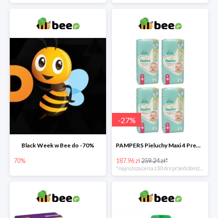
-
27
%
Black Week w Bee do -70%
PAMPERS Pieluchy Maxi 4 Premium Care (9-14 kg) Zestaw 4 x 52 szt. -27%
70%
187.96 zł
259.24 zł*
*najniższa cena z 30 dni przed obniżką