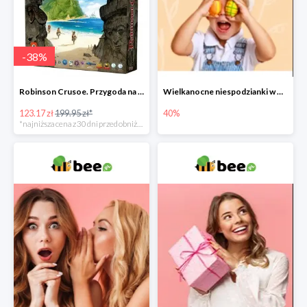
-
38
%
Robinson Crusoe. Przygoda na przeklętej wyspie -38%
Wielkanocne niespodzianki w Bee do -40%
123.17 zł
199.95 zł*
40%
*najniższa cena z 30 dni przed obniżką