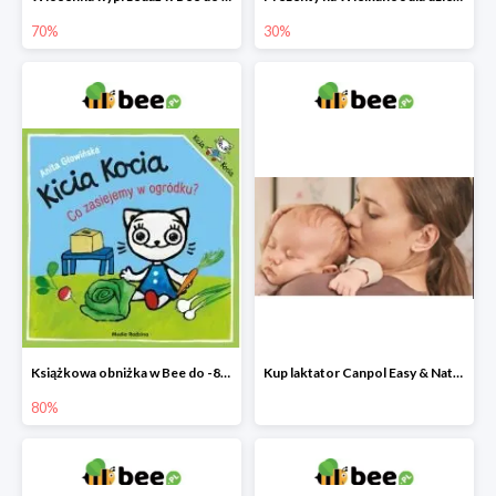
70%
30%
Książkowa obniżka w Bee do -80%
Kup laktator Canpol Easy & Natural a nianię elektroniczną otrzymasz GRATIS!
80%