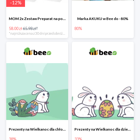
-
12
%
MOM 2x Zestaw Preparat na poprawę laktacji na mleku słodowym -12%
Marka AKUKU w Bee do -80%
58.00 zł
65.98 zł*
80%
*najniższa cena z 30 dni przed obniżką
Prezenty na Wielkanoc dla chłopców w Bee do -38%
Prezenty na Wielkanoc dla dziewczynek w Bee do -33%
38%
33%