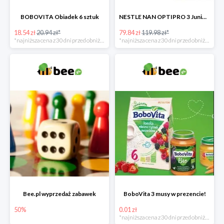
BOBOVITA Obiadek 6 sztuk
NESTLE NAN OPTIPRO 3 Junior + Waterwipes Chusteczki nawilżane gratis
18.54 zł
20.94 zł*
79.84 zł
119.98 zł*
*najniższa cena z 30 dni przed obniżką
*najniższa cena z 30 dni przed obniżką
Bee.pl wyprzedaż zabawek
BoboVita 3 musy w prezencie!
50%
0.01 zł
*najniższa cena z 30 dni przed obniżką