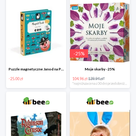
-
25
%
Puzzle magnetyczne Janod na Preznt od zajączka w Bee -25 zł
Moje skarby -25%
-25.00 zł
104.96 zł
139.94 zł*
*najniższa cena z 30 dni przed obniżką