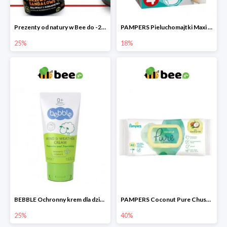
Prezenty od natury w Bee do -25%
PAMPERS Pieluchomajtki Maxi Pants 4
25%
18%
BEBBLE Ochronny krem dla dzieci Wiatr i chłód
PAMPERS Coconut Pure Chusteczki nawilżające
25%
40%