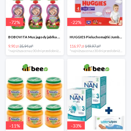
-
72
%
-
22
%
BOBOVITA Mus jagody jabłka banan 6 sztuk
HUGGIES Pieluchomajtki Jumbo 4 3x36szt.
9.90 zł
35.94 zł*
116.97 zł
149.97 zł*
*najniższa cena z 30 dni przed obniżką
*najniższa cena z 30 dni przed obniżką
-
11
%
-
33
%