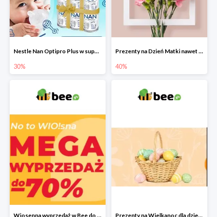
Nestle Nan Optipro Plus w super cenach!
Prezenty na Dzień Matki nawet do -40%
30%
40%
Wiosenna wyprzedaż w Bee do -70%
Prezenty na Wielkanoc dla dzieci 2022 - upominki od Zajączka