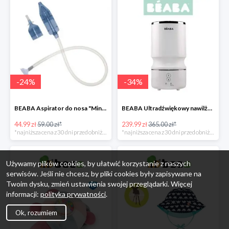
-
24
%
-
34
%
BEABA Aspirator do nosa "Minidoo" -24%
BEABA Ultradźwiękowy nawilżacz powietrza White -34%
44.99 zł
59.00 zł*
239.99 zł
365.00 zł*
*najniższa cena z 30 dni przed obniżką
*najniższa cena z 30 dni przed obniżką
Używamy plików cookies, by ułatwić korzystanie z naszych
serwisów. Jeśli nie chcesz, by pliki cookies były zapisywane na
Twoim dysku, zmień ustawienia swojej przeglądarki. Więcej
informacji:
polityka prywatności
.
Ok, rozumiem