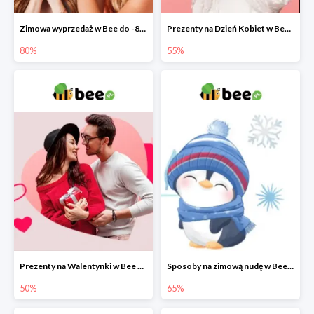
Zimowa wyprzedaż w Bee do -80%
Prezenty na Dzień Kobiet w Bee do -55%
80%
55%
Prezenty na Walentynki w Bee do -50%
Sposoby na zimową nudę w Bee do 65%
50%
65%