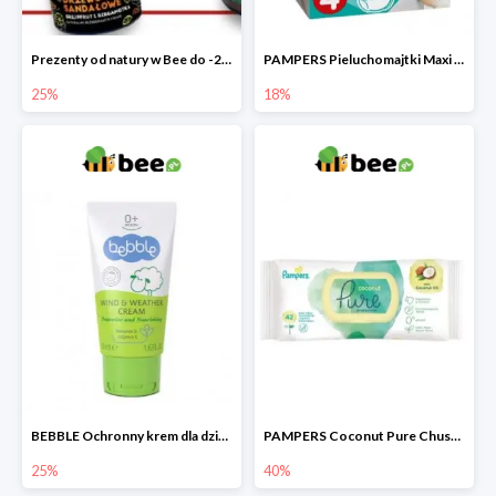
Prezenty od natury w Bee do -25%
PAMPERS Pieluchomajtki Maxi Pants 4
25%
18%
BEBBLE Ochronny krem dla dzieci Wiatr i chłód
PAMPERS Coconut Pure Chusteczki nawilżające
25%
40%