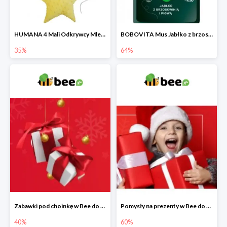
HUMANA 4 Mali Odkrywcy Mleko modyfikowane po 24 m-cu + poduszka Gratis
BOBOVITA Mus Jabłko z brzoskwinią i pigwą
35%
64%
Zabawki pod choinkę w Bee do -40%
Pomysły na prezenty w Bee do -60%
40%
60%