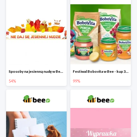
Sposoby na jesienną nudę w Bee do -54%
Festiwal Bobovita w Bee - kup 3 produkty a 4. otrzymasz 99% taniej
54%
99%