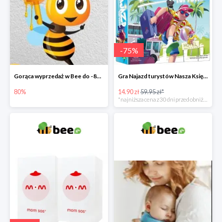
-
75
%
Gorąca wyprzedaż w Bee do -80%
Gra Najazd turystów Nasza Księgarnia -75%
80%
14.90 zł
59.95 zł*
*najniższa cena z 30 dni przed obniżką