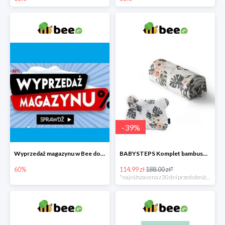
-
39
%
Wyprzedaż magazynu w Bee do -60%
BABYSTEPS Komplet bambusowy poduszka i otulacz M Pustynne kwiaty -39%
60%
114.99 zł
188.00 zł*
*najniższa cena z 30 dni przed obniżką