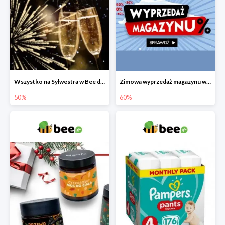
Wszystko na Sylwestra w Bee do -50%
Zimowa wyprzedaż magazynu w Bee do -60%
50%
60%