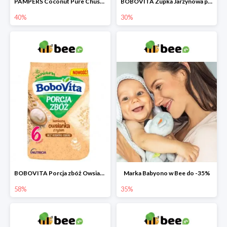
PAMPERS Coconut Pure Chusteczki nawilżające dla dzieci
BOBOVITA Zupka Jarzynowa po 4 miesiącu
40%
30%
BOBOVITA Porcja zbóż Owsianka bezmleczna z ryżem
Marka Babyono w Bee do -35%
58%
35%