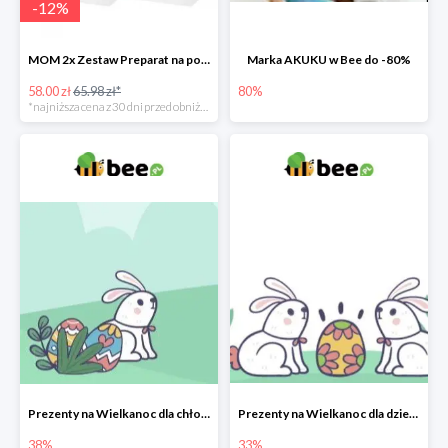
-
12
%
MOM 2x Zestaw Preparat na poprawę laktacji na mleku słodowym -12%
Marka AKUKU w Bee do -80%
58.00 zł
65.98 zł*
80%
*najniższa cena z 30 dni przed obniżką
Prezenty na Wielkanoc dla chłopców w Bee do -38%
Prezenty na Wielkanoc dla dziewczynek w Bee do -33%
38%
33%