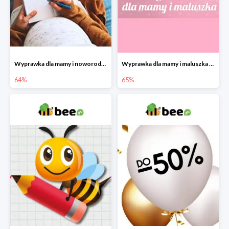
Wyprawka dla mamy i noworodka w Bee do -64%
Wyprawka dla mamy i maluszka w Bee do -65%
64%
65%