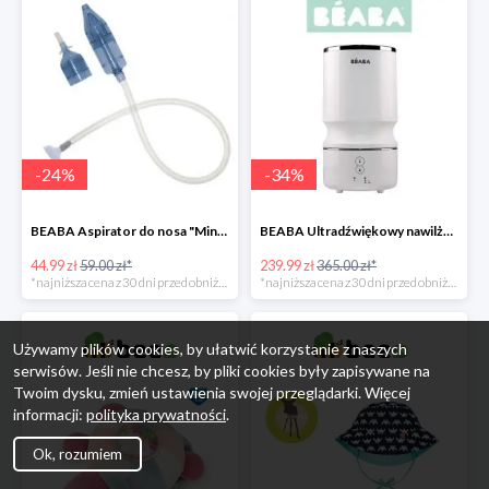
-
24
%
-
34
%
BEABA Aspirator do nosa "Minidoo" -24%
BEABA Ultradźwiękowy nawilżacz powietrza White -34%
44.99 zł
59.00 zł*
239.99 zł
365.00 zł*
*najniższa cena z 30 dni przed obniżką
*najniższa cena z 30 dni przed obniżką
Używamy plików cookies, by ułatwić korzystanie z naszych
serwisów. Jeśli nie chcesz, by pliki cookies były zapisywane na
Twoim dysku, zmień ustawienia swojej przeglądarki. Więcej
informacji:
polityka prywatności
.
Ok, rozumiem