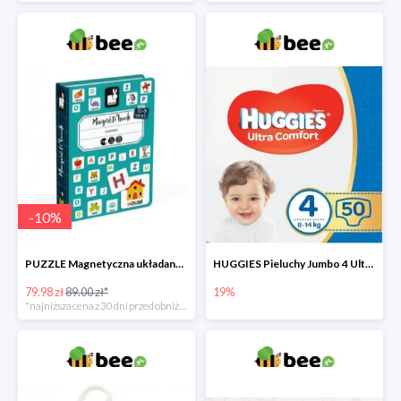
-
10
%
PUZZLE Magnetyczna układanka Alfabet
HUGGIES Pieluchy Jumbo 4 Ultra Comfort -19%
79.98 zł
89.00 zł*
19%
*najniższa cena z 30 dni przed obniżką