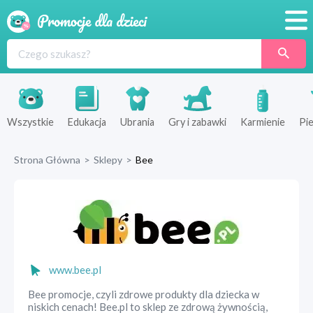
Promocje
Produkty
Sklepy
Wszystkie
Edukacja
Ubrania
Gry i zabawki
Karmienie
Pie
Blog
Strona Główna
>
Sklepy
>
Bee
Wyprawka
www.bee.pl
Bee promocje, czyli zdrowe produkty dla dziecka w
niskich cenach! Bee.pl to sklep ze zdrową żywnością,