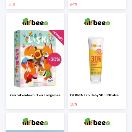
50%
64%
Gry od wydawnictwa Foxgames
DERMA Eco Baby SPF30 balsam przeciwsłoneczny dla dzieci
38%