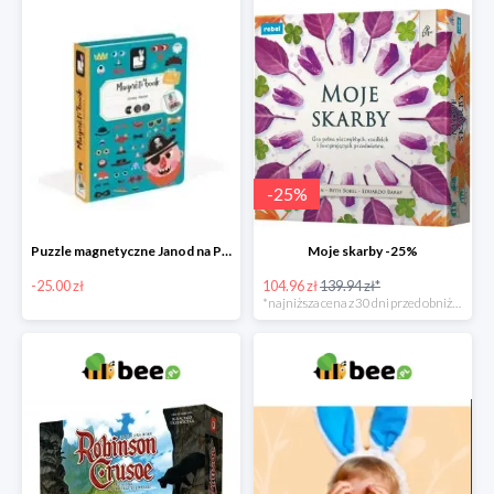
-
25
%
Puzzle magnetyczne Janod na Preznt od zajączka w Bee -25 zł
Moje skarby -25%
-25.00 zł
104.96 zł
139.94 zł*
*najniższa cena z 30 dni przed obniżką