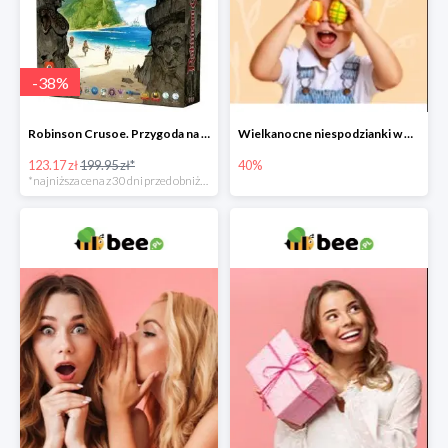
-
38
%
Robinson Crusoe. Przygoda na przeklętej wyspie -38%
Wielkanocne niespodzianki w Bee do -40%
123.17 zł
199.95 zł*
40%
*najniższa cena z 30 dni przed obniżką