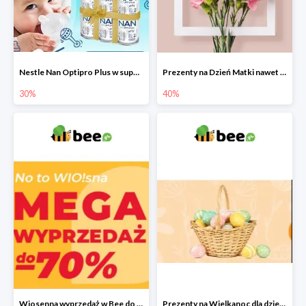
Nestle Nan Optipro Plus w super cenach!
Prezenty na Dzień Matki nawet do -40%
30%
40%
Wiosenna wyprzedaż w Bee do -70%
Prezenty na Wielkanoc dla dzieci 2022 - upominki od Zajączka