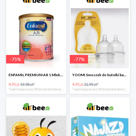
-
75
%
-
77
%
ENFAMIL PREMIUM AR 1 Mleko początkowe dla niemowląt -75%
YOOMI Smoczek do butelki bardzo wolny przepływ 0 m+ 2 szt. -77%
4.95 zł
19.98 zł*
4.95 zł
21.99 zł*
*najniższa cena z 30 dni przed obniżką
*najniższa cena z 30 dni przed obniżką