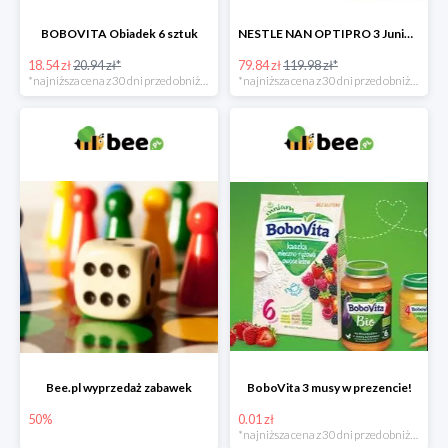
BOBOVITA Obiadek 6 sztuk
NESTLE NAN OPTIPRO 3 Junior + Waterwipes Chusteczki nawilżane gratis
18.54 zł
20.94 zł*
79.84 zł
119.98 zł*
*najniższa cena z 30 dni przed obniżką
*najniższa cena z 30 dni przed obniżką
Bee.pl wyprzedaż zabawek
BoboVita 3 musy w prezencie!
50%
0.01 zł
*najniższa cena z 30 dni przed obniżką