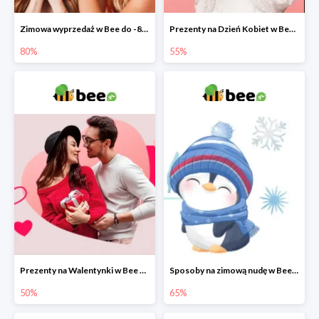
Zimowa wyprzedaż w Bee do -80%
Prezenty na Dzień Kobiet w Bee do -55%
80%
55%
Prezenty na Walentynki w Bee do -50%
Sposoby na zimową nudę w Bee do 65%
50%
65%