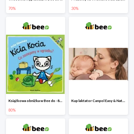
70%
30%
Książkowa obniżka w Bee do -80%
Kup laktator Canpol Easy & Natural a nianię elektroniczną otrzymasz GRATIS!
80%