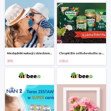
Niezbędniki wakacji z dzieckiem do -30%
Chrupki Bio od Bobovita Bio za 1 grosz
30%
1.00 zł