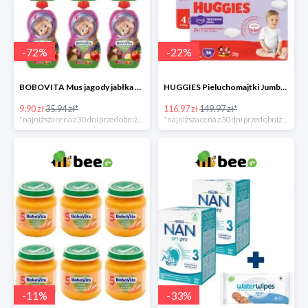
-
72
%
-
22
%
BOBOVITA Mus jagody jabłka banan 6 sztuk
HUGGIES Pieluchomajtki Jumbo 4 3x36szt.
9.90 zł
35.94 zł*
116.97 zł
149.97 zł*
*najniższa cena z 30 dni przed obniżką
*najniższa cena z 30 dni przed obniżką
-
11
%
-
33
%