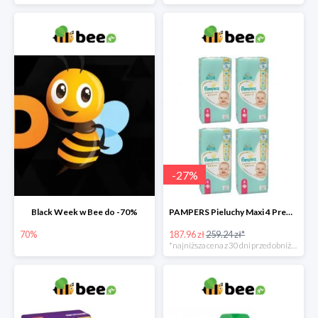
-
27
%
Black Week w Bee do -70%
PAMPERS Pieluchy Maxi 4 Premium Care (9-14 kg) Zestaw 4 x 52 szt. -27%
70%
187.96 zł
259.24 zł*
*najniższa cena z 30 dni przed obniżką