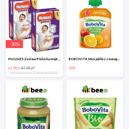
-
30
%
HUGGIES Zestaw Pieluchomajtki Jumbo 6 Uni ND High PANTS (15-25 kg) 2 x 30 szt. -30%
BOBOVITA Mus jabłko z mango i pomarańczą
61.98 zł
87.98 zł*
30%
*najniższa cena z 30 dni przed obniżką