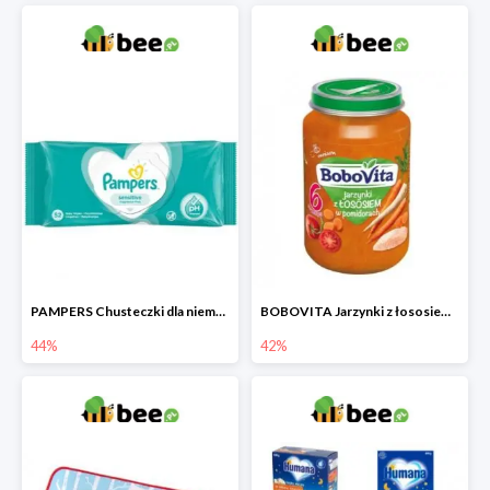
PAMPERS Chusteczki dla niemowląt Sensitive
BOBOVITA Jarzynki z łososiem w pomidorach
44%
42%