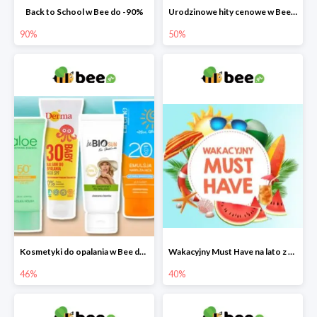
Back to School w Bee do -90%
Urodzinowe hity cenowe w Bee do -50%
90%
50%
Kosmetyki do opalania w Bee do -46%
Wakacyjny Must Have na lato z maluszkiem w Bee do -40%
46%
40%