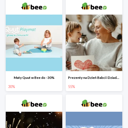
Maty Quut w Bee do -30%
Prezenty na Dzień Babci i Dziadka w Bee do -55%
30%
55%