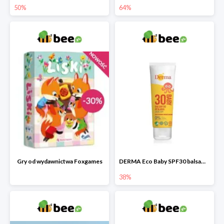
50%
64%
Gry od wydawnictwa Foxgames
DERMA Eco Baby SPF30 balsam przeciwsłoneczny dla dzieci
38%