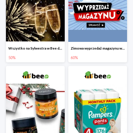
Wszystko na Sylwestra w Bee do -50%
Zimowa wyprzedaż magazynu w Bee do -60%
50%
60%