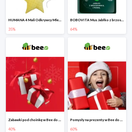
HUMANA 4 Mali Odkrywcy Mleko modyfikowane po 24 m-cu + poduszka Gratis
BOBOVITA Mus Jabłko z brzoskwinią i pigwą
35%
64%
Zabawki pod choinkę w Bee do -40%
Pomysły na prezenty w Bee do -60%
40%
60%