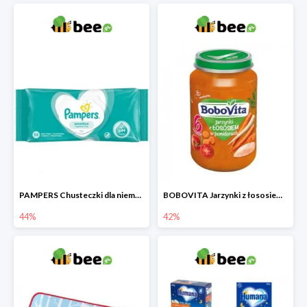
PAMPERS Chusteczki dla niemowląt Sensitive
BOBOVITA Jarzynki z łososiem w pomidorach
44%
42%