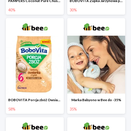
PAMPERS Coconut Pure Chusteczki nawilżające dla dzieci
BOBOVITA Zupka Jarzynowa po 4 miesiącu
40%
30%
BOBOVITA Porcja zbóż Owsianka bezmleczna z ryżem
Marka Babyono w Bee do -35%
58%
35%