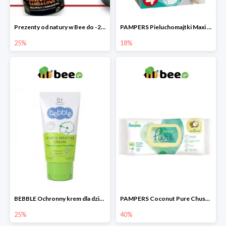
Prezenty od natury w Bee do -25%
PAMPERS Pieluchomajtki Maxi Pants 4
25%
18%
BEBBLE Ochronny krem dla dzieci Wiatr i chłód
PAMPERS Coconut Pure Chusteczki nawilżające
25%
40%