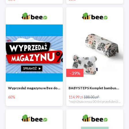
-
39
%
Wyprzedaż magazynu w Bee do -60%
BABYSTEPS Komplet bambusowy poduszka i otulacz M Pustynne kwiaty -39%
60%
114.99 zł
188.00 zł*
*najniższa cena z 30 dni przed obniżką