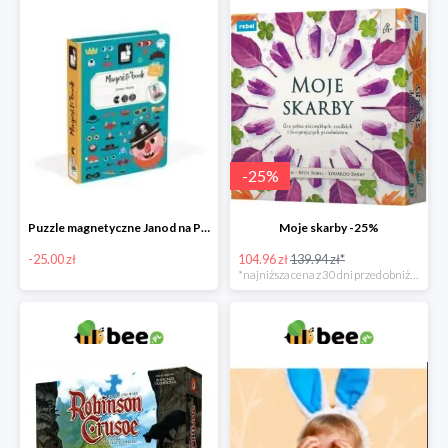
-
25
%
Puzzle magnetyczne Janod na Preznt od zajączka w Bee -25 zł
Moje skarby -25%
-25.00 zł
104.96 zł
139.94 zł*
*najniższa cena z 30 dni przed obniżką