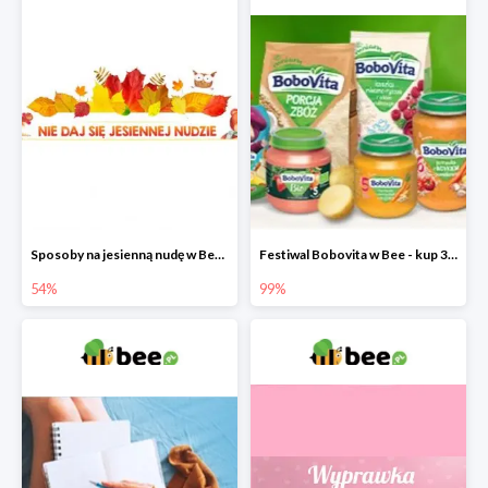
Sposoby na jesienną nudę w Bee do -54%
Festiwal Bobovita w Bee - kup 3 produkty a 4. otrzymasz 99% taniej
54%
99%