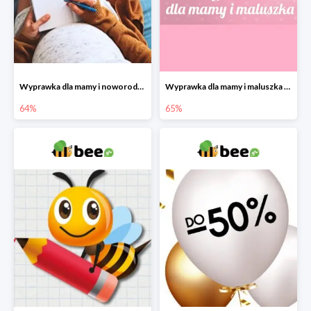
Wyprawka dla mamy i noworodka w Bee do -64%
Wyprawka dla mamy i maluszka w Bee do -65%
64%
65%