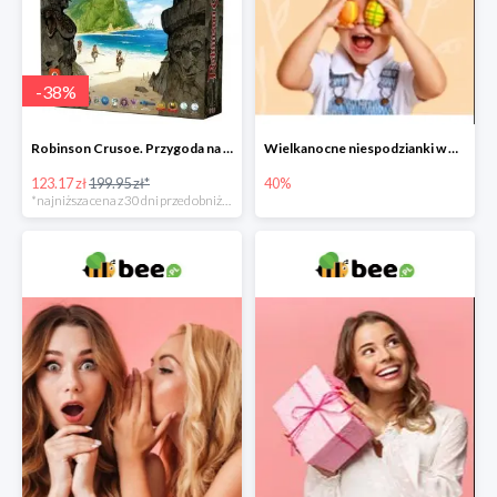
-
38
%
Robinson Crusoe. Przygoda na przeklętej wyspie -38%
Wielkanocne niespodzianki w Bee do -40%
123.17 zł
199.95 zł*
40%
*najniższa cena z 30 dni przed obniżką