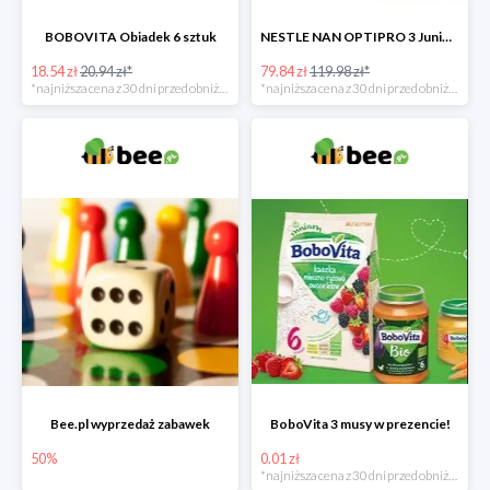
BOBOVITA Obiadek 6 sztuk
NESTLE NAN OPTIPRO 3 Junior + Waterwipes Chusteczki nawilżane gratis
18.54 zł
20.94 zł*
79.84 zł
119.98 zł*
*najniższa cena z 30 dni przed obniżką
*najniższa cena z 30 dni przed obniżką
Bee.pl wyprzedaż zabawek
BoboVita 3 musy w prezencie!
50%
0.01 zł
*najniższa cena z 30 dni przed obniżką