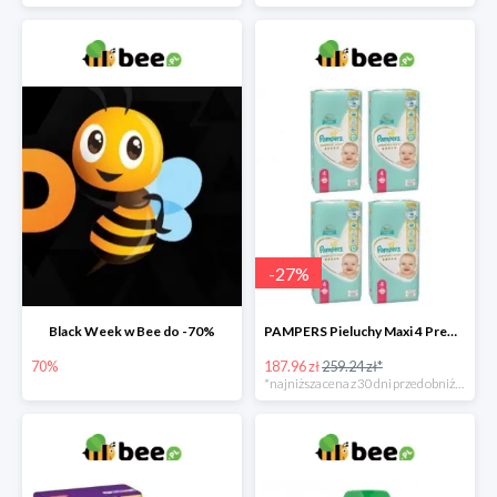
-
27
%
Black Week w Bee do -70%
PAMPERS Pieluchy Maxi 4 Premium Care (9-14 kg) Zestaw 4 x 52 szt. -27%
70%
187.96 zł
259.24 zł*
*najniższa cena z 30 dni przed obniżką