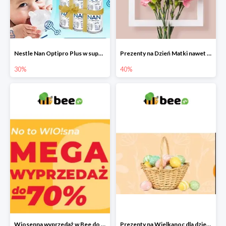
Nestle Nan Optipro Plus w super cenach!
Prezenty na Dzień Matki nawet do -40%
30%
40%
Wiosenna wyprzedaż w Bee do -70%
Prezenty na Wielkanoc dla dzieci 2022 - upominki od Zajączka