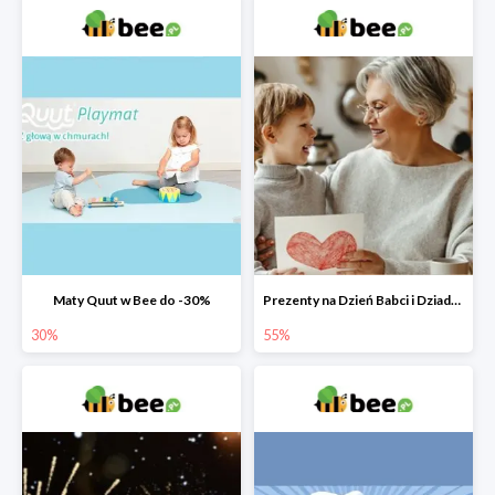
Maty Quut w Bee do -30%
Prezenty na Dzień Babci i Dziadka w Bee do -55%
30%
55%