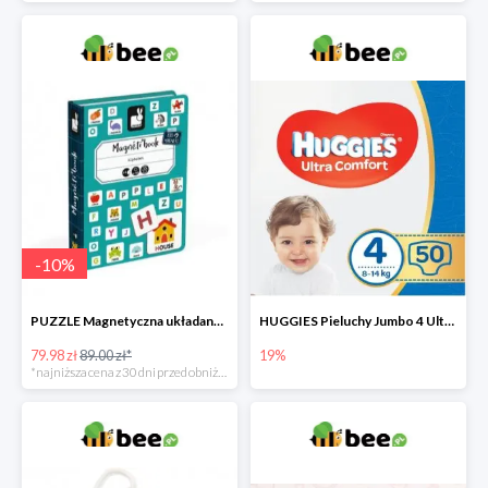
-
10
%
PUZZLE Magnetyczna układanka Alfabet
HUGGIES Pieluchy Jumbo 4 Ultra Comfort -19%
79.98 zł
89.00 zł*
19%
*najniższa cena z 30 dni przed obniżką