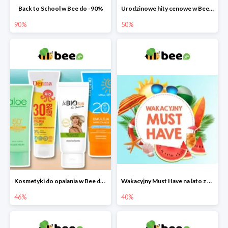
Back to School w Bee do -90%
Urodzinowe hity cenowe w Bee do -50%
90%
50%
Kosmetyki do opalania w Bee do -46%
Wakacyjny Must Have na lato z maluszkiem w Bee do -40%
46%
40%