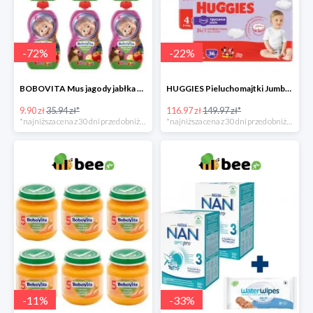
-
72
%
-
22
%
BOBOVITA Mus jagody jabłka banan 6 sztuk
HUGGIES Pieluchomajtki Jumbo 4 3x36szt.
9.90 zł
35.94 zł*
116.97 zł
149.97 zł*
*najniższa cena z 30 dni przed obniżką
*najniższa cena z 30 dni przed obniżką
-
11
%
-
33
%