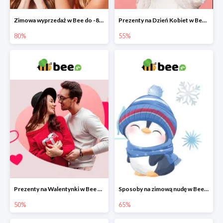
Zimowa wyprzedaż w Bee do -80%
Prezenty na Dzień Kobiet w Bee do -55%
80%
55%
Prezenty na Walentynki w Bee do -50%
Sposoby na zimową nudę w Bee do 65%
50%
65%