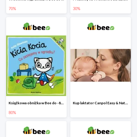
70%
30%
Książkowa obniżka w Bee do -80%
Kup laktator Canpol Easy & Natural a nianię elektroniczną otrzymasz GRATIS!
80%