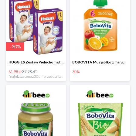
-
30
%
HUGGIES Zestaw Pieluchomajtki Jumbo 6 Uni ND High PANTS (15-25 kg) 2 x 30 szt. -30%
BOBOVITA Mus jabłko z mango i pomarańczą
61.98 zł
87.98 zł*
30%
*najniższa cena z 30 dni przed obniżką