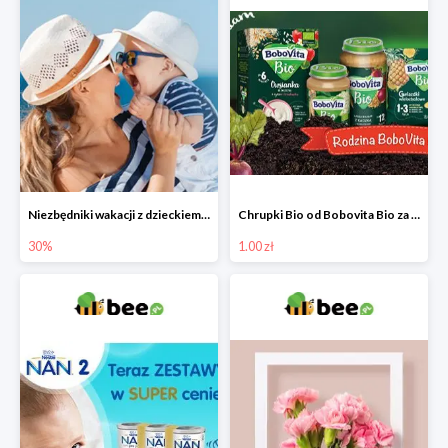
Niezbędniki wakacji z dzieckiem do -30%
Chrupki Bio od Bobovita Bio za 1 grosz
30%
1.00 zł