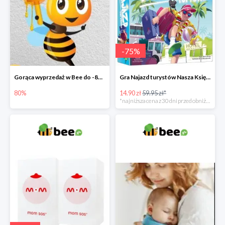
-
75
%
Gorąca wyprzedaż w Bee do -80%
Gra Najazd turystów Nasza Księgarnia -75%
80%
14.90 zł
59.95 zł*
*najniższa cena z 30 dni przed obniżką