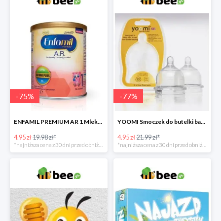
-
75
%
-
77
%
ENFAMIL PREMIUM AR 1 Mleko początkowe dla niemowląt -75%
YOOMI Smoczek do butelki bardzo wolny przepływ 0 m+ 2 szt. -77%
4.95 zł
19.98 zł*
4.95 zł
21.99 zł*
*najniższa cena z 30 dni przed obniżką
*najniższa cena z 30 dni przed obniżką