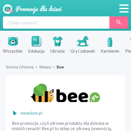
Promocje
Produkty
Sklepy
Wszystkie
Edukacja
Ubrania
Gry i zabawki
Karmienie
Pie
Blog
Strona Główna
>
Sklepy
>
Bee
Wyprawka
www.bee.pl
Bee promocje, czyli zdrowe produkty dla dziecka w
niskich cenach! Bee.pl to sklep ze zdrową żywnością,