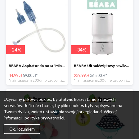
-
24
%
-
34
%
BEABA Aspirator do nosa "Minidoo" -24%
BEABA Ultradźwiękowy nawilżacz powietrza White -34%
44.99 zł
59.00 zł*
239.99 zł
365.00 zł*
*najniższa cena z 30 dni przed obniżką
*najniższa cena z 30 dni przed obniżką
Używamy plików cookies, by ułatwić korzystanie z naszych
serwisów. Jeśli nie chcesz, by pliki cookies były zapisywane na
Twoim dysku, zmień ustawienia swojej przeglądarki. Więcej
informacji:
polityka prywatności
.
Ok, rozumiem