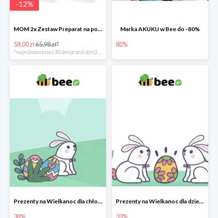
-
12
%
MOM 2x Zestaw Preparat na poprawę laktacji na mleku słodowym -12%
Marka AKUKU w Bee do -80%
58.00 zł
65.98 zł*
80%
*najniższa cena z 30 dni przed obniżką
Prezenty na Wielkanoc dla chłopców w Bee do -38%
Prezenty na Wielkanoc dla dziewczynek w Bee do -33%
38%
33%