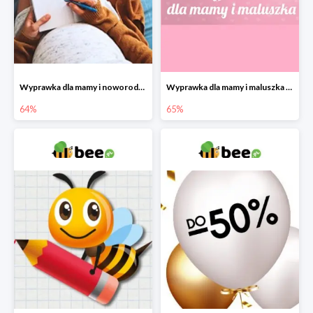
Wyprawka dla mamy i noworodka w Bee do -64%
Wyprawka dla mamy i maluszka w Bee do -65%
64%
65%