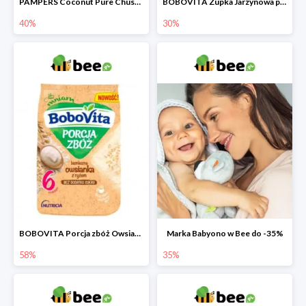
PAMPERS Coconut Pure Chusteczki nawilżające dla dzieci
BOBOVITA Zupka Jarzynowa po 4 miesiącu
40%
30%
BOBOVITA Porcja zbóż Owsianka bezmleczna z ryżem
Marka Babyono w Bee do -35%
58%
35%