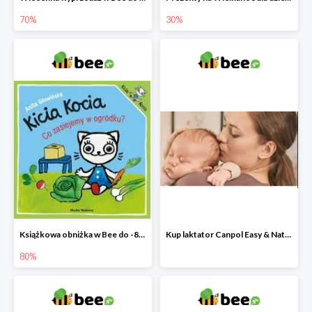
70%
30%
Książkowa obniżka w Bee do -80%
Kup laktator Canpol Easy & Natural a nianię elektroniczną otrzymasz GRATIS!
80%