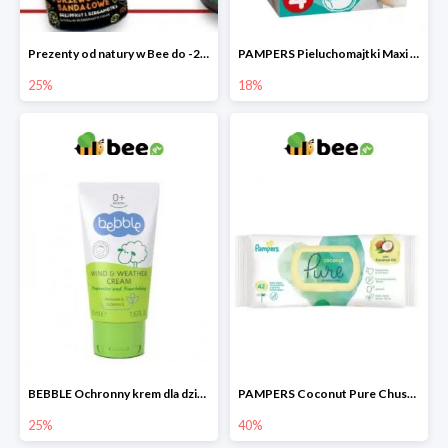
Prezenty od natury w Bee do -25%
PAMPERS Pieluchomajtki Maxi Pants 4
25%
18%
BEBBLE Ochronny krem dla dzieci Wiatr i chłód
PAMPERS Coconut Pure Chusteczki nawilżające
25%
40%