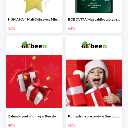
HUMANA 4 Mali Odkrywcy Mleko modyfikowane po 24 m-cu + poduszka Gratis
BOBOVITA Mus Jabłko z brzoskwinią i pigwą
35%
64%
Zabawki pod choinkę w Bee do -40%
Pomysły na prezenty w Bee do -60%
40%
60%