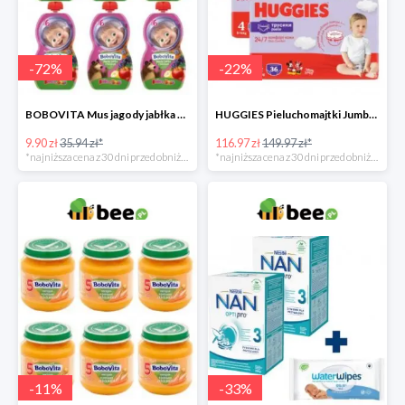
-
72
%
-
22
%
BOBOVITA Mus jagody jabłka banan 6 sztuk
HUGGIES Pieluchomajtki Jumbo 4 3x36szt.
9.90 zł
35.94 zł*
116.97 zł
149.97 zł*
*najniższa cena z 30 dni przed obniżką
*najniższa cena z 30 dni przed obniżką
-
11
%
-
33
%