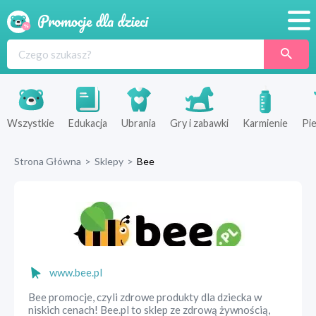
Promocje
Produkty
Sklepy
Wszystkie
Edukacja
Ubrania
Gry i zabawki
Karmienie
Pie
Blog
Strona Główna
>
Sklepy
>
Bee
Wyprawka
www.bee.pl
Bee promocje, czyli zdrowe produkty dla dziecka w
niskich cenach! Bee.pl to sklep ze zdrową żywnością,