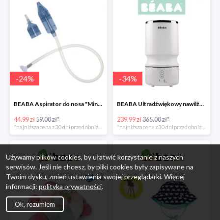
-
24
%
-
34
%
BEABA Aspirator do nosa "Minidoo" -24%
BEABA Ultradźwiękowy nawilżacz powietrza White -34%
44.99 zł
59.00 zł*
239.99 zł
365.00 zł*
*najniższa cena z 30 dni przed obniżką
*najniższa cena z 30 dni przed obniżką
Używamy plików cookies, by ułatwić korzystanie z naszych
serwisów. Jeśli nie chcesz, by pliki cookies były zapisywane na
Twoim dysku, zmień ustawienia swojej przeglądarki. Więcej
informacji:
polityka prywatności
.
Ok, rozumiem