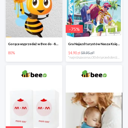
-
75
%
Gorąca wyprzedaż w Bee do -80%
Gra Najazd turystów Nasza Księgarnia -75%
80%
14.90 zł
59.95 zł*
*najniższa cena z 30 dni przed obniżką