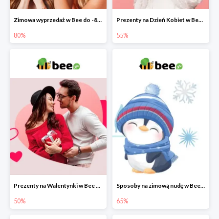
Zimowa wyprzedaż w Bee do -80%
Prezenty na Dzień Kobiet w Bee do -55%
80%
55%
Prezenty na Walentynki w Bee do -50%
Sposoby na zimową nudę w Bee do 65%
50%
65%