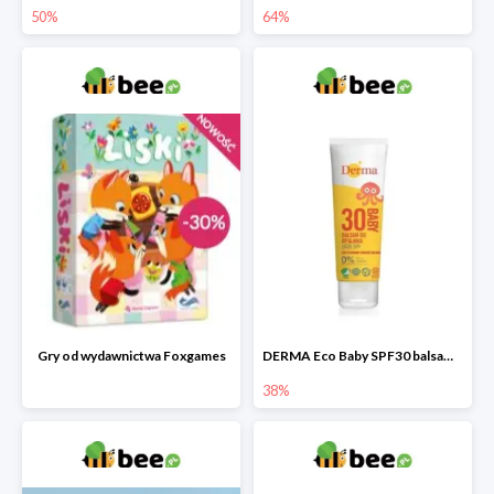
50%
64%
Gry od wydawnictwa Foxgames
DERMA Eco Baby SPF30 balsam przeciwsłoneczny dla dzieci
38%