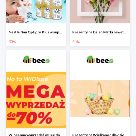
Nestle Nan Optipro Plus w super cenach!
Prezenty na Dzień Matki nawet do -40%
30%
40%
Wiosenna wyprzedaż w Bee do -70%
Prezenty na Wielkanoc dla dzieci 2022 - upominki od Zajączka