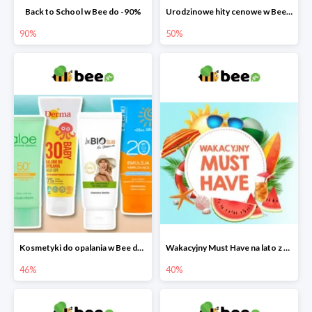
Back to School w Bee do -90%
Urodzinowe hity cenowe w Bee do -50%
90%
50%
Kosmetyki do opalania w Bee do -46%
Wakacyjny Must Have na lato z maluszkiem w Bee do -40%
46%
40%