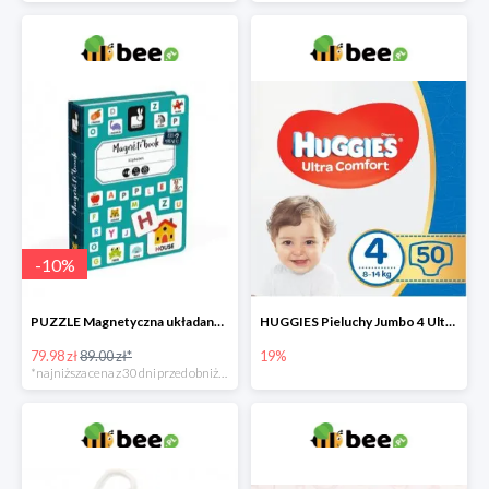
-
10
%
PUZZLE Magnetyczna układanka Alfabet
HUGGIES Pieluchy Jumbo 4 Ultra Comfort -19%
79.98 zł
89.00 zł*
19%
*najniższa cena z 30 dni przed obniżką