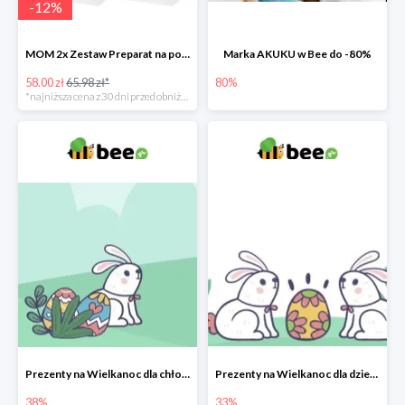
-
12
%
MOM 2x Zestaw Preparat na poprawę laktacji na mleku słodowym -12%
Marka AKUKU w Bee do -80%
58.00 zł
65.98 zł*
80%
*najniższa cena z 30 dni przed obniżką
Prezenty na Wielkanoc dla chłopców w Bee do -38%
Prezenty na Wielkanoc dla dziewczynek w Bee do -33%
38%
33%