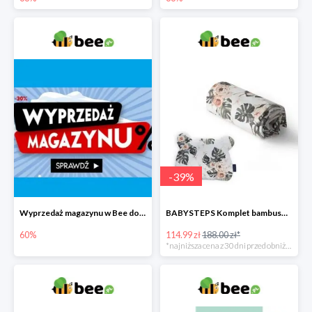
-
39
%
Wyprzedaż magazynu w Bee do -60%
BABYSTEPS Komplet bambusowy poduszka i otulacz M Pustynne kwiaty -39%
60%
114.99 zł
188.00 zł*
*najniższa cena z 30 dni przed obniżką