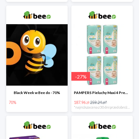
-
27
%
Black Week w Bee do -70%
PAMPERS Pieluchy Maxi 4 Premium Care (9-14 kg) Zestaw 4 x 52 szt. -27%
70%
187.96 zł
259.24 zł*
*najniższa cena z 30 dni przed obniżką