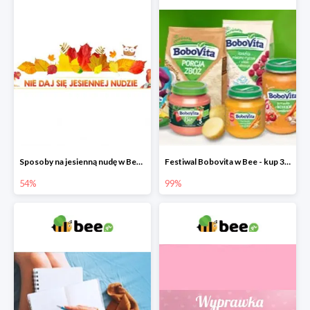
Sposoby na jesienną nudę w Bee do -54%
Festiwal Bobovita w Bee - kup 3 produkty a 4. otrzymasz 99% taniej
54%
99%