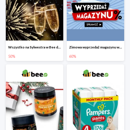
Wszystko na Sylwestra w Bee do -50%
Zimowa wyprzedaż magazynu w Bee do -60%
50%
60%