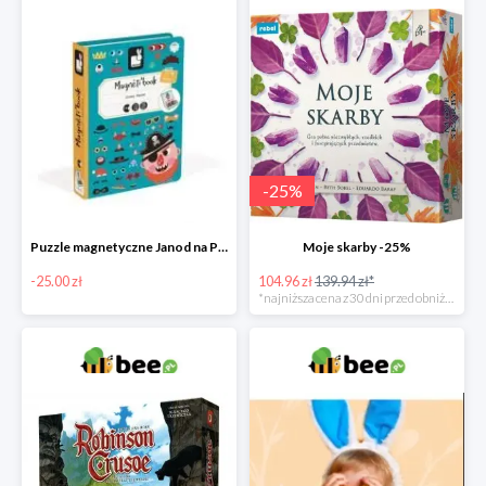
-
25
%
Puzzle magnetyczne Janod na Preznt od zajączka w Bee -25 zł
Moje skarby -25%
-25.00 zł
104.96 zł
139.94 zł*
*najniższa cena z 30 dni przed obniżką