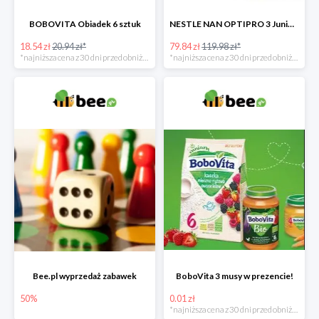
BOBOVITA Obiadek 6 sztuk
NESTLE NAN OPTIPRO 3 Junior + Waterwipes Chusteczki nawilżane gratis
18.54 zł
20.94 zł*
79.84 zł
119.98 zł*
*najniższa cena z 30 dni przed obniżką
*najniższa cena z 30 dni przed obniżką
Bee.pl wyprzedaż zabawek
BoboVita 3 musy w prezencie!
50%
0.01 zł
*najniższa cena z 30 dni przed obniżką