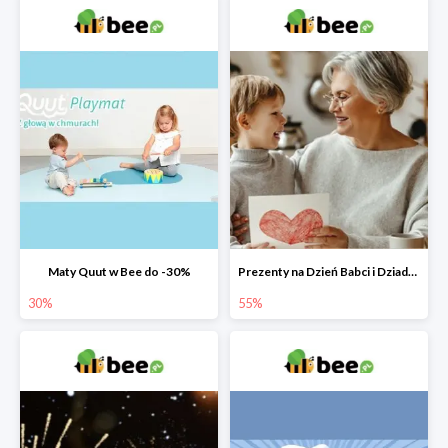
Maty Quut w Bee do -30%
Prezenty na Dzień Babci i Dziadka w Bee do -55%
30%
55%