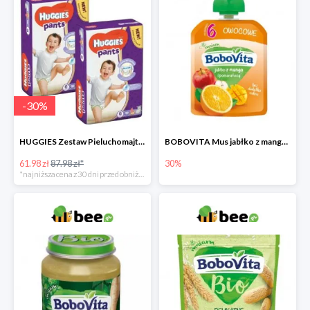
-
30
%
HUGGIES Zestaw Pieluchomajtki Jumbo 6 Uni ND High PANTS (15-25 kg) 2 x 30 szt. -30%
BOBOVITA Mus jabłko z mango i pomarańczą
61.98 zł
87.98 zł*
30%
*najniższa cena z 30 dni przed obniżką