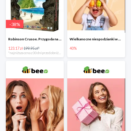
-
38
%
Robinson Crusoe. Przygoda na przeklętej wyspie -38%
Wielkanocne niespodzianki w Bee do -40%
123.17 zł
199.95 zł*
40%
*najniższa cena z 30 dni przed obniżką