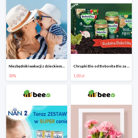
Niezbędniki wakacji z dzieckiem do -30%
Chrupki Bio od Bobovita Bio za 1 grosz
30%
1.00 zł