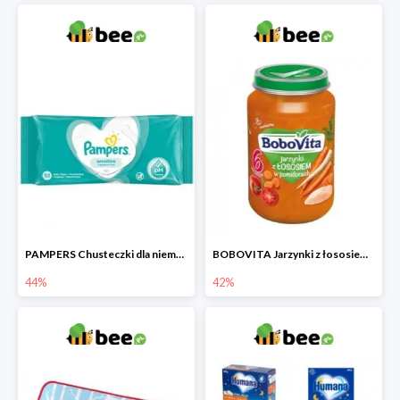
PAMPERS Chusteczki dla niemowląt Sensitive
BOBOVITA Jarzynki z łososiem w pomidorach
44%
42%