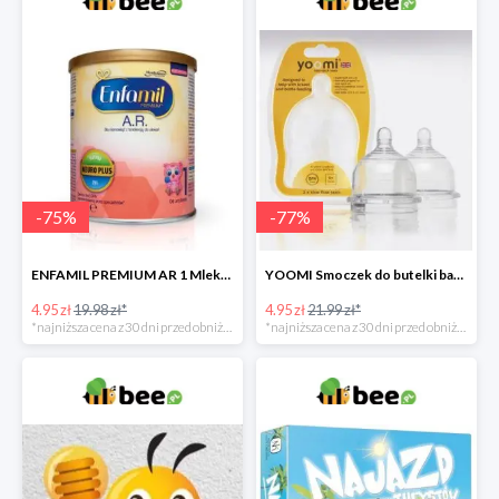
-
75
%
-
77
%
ENFAMIL PREMIUM AR 1 Mleko początkowe dla niemowląt -75%
YOOMI Smoczek do butelki bardzo wolny przepływ 0 m+ 2 szt. -77%
4.95 zł
19.98 zł*
4.95 zł
21.99 zł*
*najniższa cena z 30 dni przed obniżką
*najniższa cena z 30 dni przed obniżką