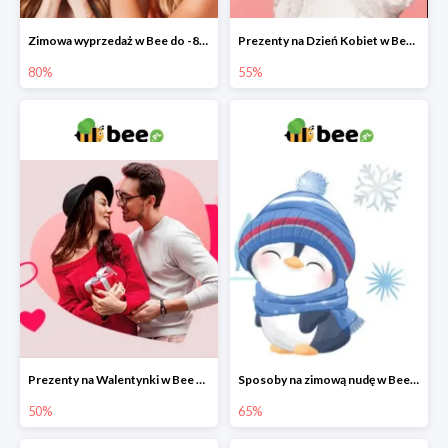
Zimowa wyprzedaż w Bee do -80%
Prezenty na Dzień Kobiet w Bee do -55%
80%
55%
Prezenty na Walentynki w Bee do -50%
Sposoby na zimową nudę w Bee do 65%
50%
65%