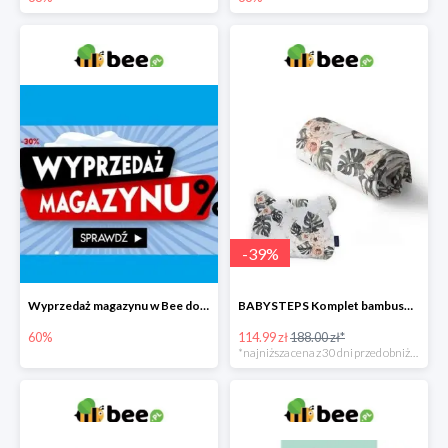
-
39
%
Wyprzedaż magazynu w Bee do -60%
BABYSTEPS Komplet bambusowy poduszka i otulacz M Pustynne kwiaty -39%
60%
114.99 zł
188.00 zł*
*najniższa cena z 30 dni przed obniżką