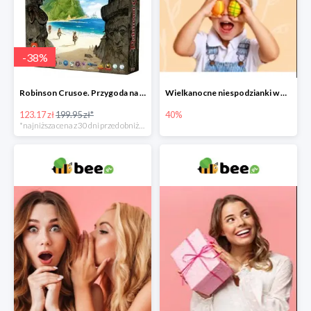
-
38
%
Robinson Crusoe. Przygoda na przeklętej wyspie -38%
Wielkanocne niespodzianki w Bee do -40%
123.17 zł
199.95 zł*
40%
*najniższa cena z 30 dni przed obniżką