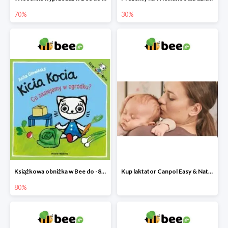
70%
30%
Książkowa obniżka w Bee do -80%
Kup laktator Canpol Easy & Natural a nianię elektroniczną otrzymasz GRATIS!
80%