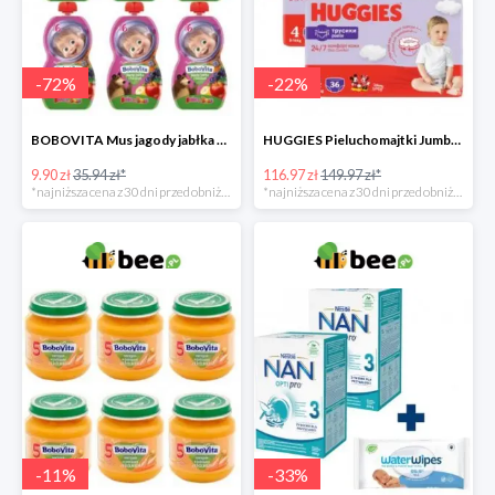
-
72
%
-
22
%
BOBOVITA Mus jagody jabłka banan 6 sztuk
HUGGIES Pieluchomajtki Jumbo 4 3x36szt.
9.90 zł
35.94 zł*
116.97 zł
149.97 zł*
*najniższa cena z 30 dni przed obniżką
*najniższa cena z 30 dni przed obniżką
-
11
%
-
33
%