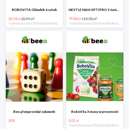
BOBOVITA Obiadek 6 sztuk
NESTLE NAN OPTIPRO 3 Junior + Waterwipes Chusteczki nawilżane gratis
18.54 zł
20.94 zł*
79.84 zł
119.98 zł*
*najniższa cena z 30 dni przed obniżką
*najniższa cena z 30 dni przed obniżką
Bee.pl wyprzedaż zabawek
BoboVita 3 musy w prezencie!
50%
0.01 zł
*najniższa cena z 30 dni przed obniżką