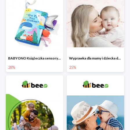
BABYONO Książeczka sensoryczna Go To The Ocean -28%
Wyprawka dla mamy i dziecka do -25%
28%
25%