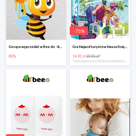
-
75
%
Gorąca wyprzedaż w Bee do -80%
Gra Najazd turystów Nasza Księgarnia -75%
80%
14.90 zł
59.95 zł*
*najniższa cena z 30 dni przed obniżką