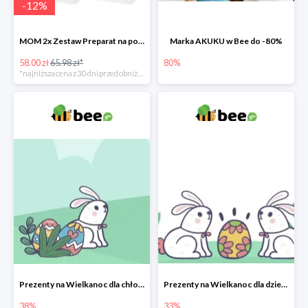
-
12
%
MOM 2x Zestaw Preparat na poprawę laktacji na mleku słodowym -12%
Marka AKUKU w Bee do -80%
58.00 zł
65.98 zł*
80%
*najniższa cena z 30 dni przed obniżką
Prezenty na Wielkanoc dla chłopców w Bee do -38%
Prezenty na Wielkanoc dla dziewczynek w Bee do -33%
38%
33%