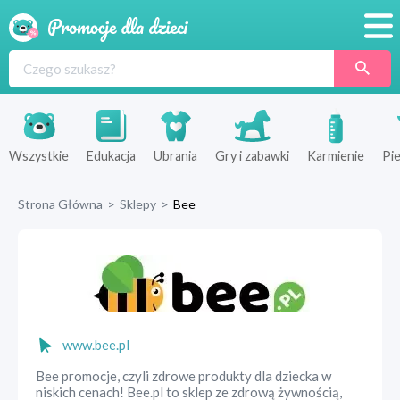
Promocje
Produkty
Sklepy
Wszystkie
Edukacja
Ubrania
Gry i zabawki
Karmienie
Pie
Blog
Strona Główna
>
Sklepy
>
Bee
Wyprawka
www.bee.pl
Bee promocje, czyli zdrowe produkty dla dziecka w
niskich cenach! Bee.pl to sklep ze zdrową żywnością,