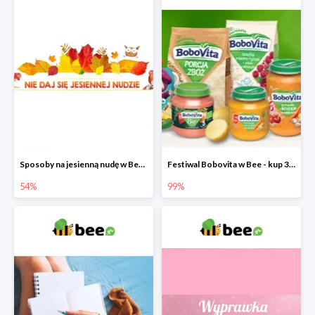
Sposoby na jesienną nudę w Bee do -54%
Festiwal Bobovita w Bee - kup 3 produkty a 4. otrzymasz 99% taniej
54%
99%