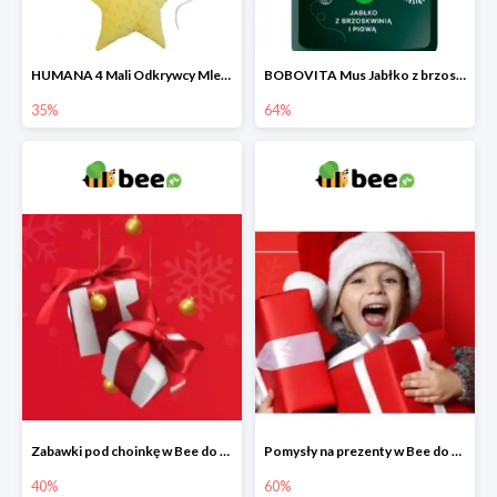
HUMANA 4 Mali Odkrywcy Mleko modyfikowane po 24 m-cu + poduszka Gratis
BOBOVITA Mus Jabłko z brzoskwinią i pigwą
35%
64%
Zabawki pod choinkę w Bee do -40%
Pomysły na prezenty w Bee do -60%
40%
60%