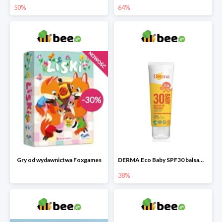
50%
64%
Gry od wydawnictwa Foxgames
DERMA Eco Baby SPF30 balsam przeciwsłoneczny dla dzieci
38%