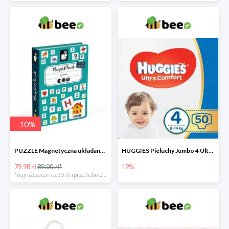
-
10
%
PUZZLE Magnetyczna układanka Alfabet
HUGGIES Pieluchy Jumbo 4 Ultra Comfort -19%
79.98 zł
89.00 zł*
19%
*najniższa cena z 30 dni przed obniżką