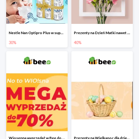
Nestle Nan Optipro Plus w super cenach!
Prezenty na Dzień Matki nawet do -40%
30%
40%
Wiosenna wyprzedaż w Bee do -70%
Prezenty na Wielkanoc dla dzieci 2022 - upominki od Zajączka