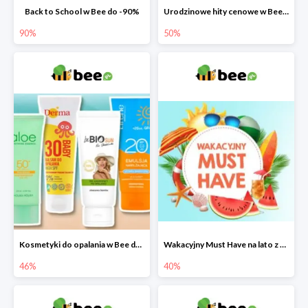
Back to School w Bee do -90%
Urodzinowe hity cenowe w Bee do -50%
90%
50%
Kosmetyki do opalania w Bee do -46%
Wakacyjny Must Have na lato z maluszkiem w Bee do -40%
46%
40%