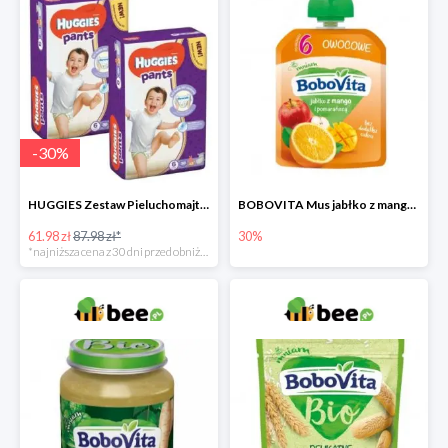
-
30
%
HUGGIES Zestaw Pieluchomajtki Jumbo 6 Uni ND High PANTS (15-25 kg) 2 x 30 szt. -30%
BOBOVITA Mus jabłko z mango i pomarańczą
61.98 zł
87.98 zł*
30%
*najniższa cena z 30 dni przed obniżką