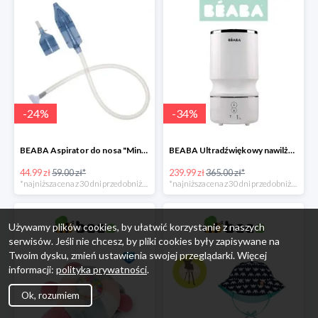
-
24
%
-
34
%
BEABA Aspirator do nosa "Minidoo" -24%
BEABA Ultradźwiękowy nawilżacz powietrza White -34%
44.99 zł
59.00 zł*
239.99 zł
365.00 zł*
*najniższa cena z 30 dni przed obniżką
*najniższa cena z 30 dni przed obniżką
Używamy plików cookies, by ułatwić korzystanie z naszych
serwisów. Jeśli nie chcesz, by pliki cookies były zapisywane na
Twoim dysku, zmień ustawienia swojej przeglądarki. Więcej
informacji:
polityka prywatności
.
Ok, rozumiem