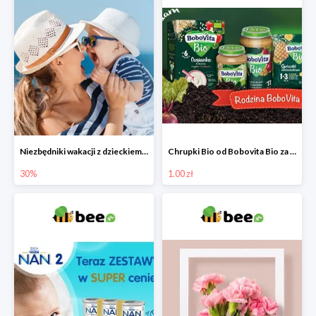
Niezbędniki wakacji z dzieckiem do -30%
Chrupki Bio od Bobovita Bio za 1 grosz
30%
1.00 zł