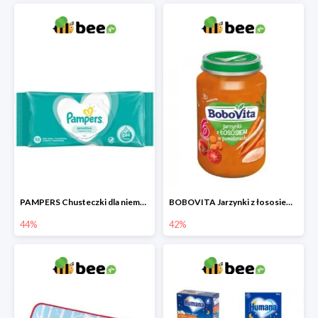
PAMPERS Chusteczki dla niemowląt Sensitive
BOBOVITA Jarzynki z łososiem w pomidorach
44%
42%