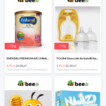
-
75
%
-
77
%
ENFAMIL PREMIUM AR 1 Mleko początkowe dla niemowląt -75%
YOOMI Smoczek do butelki bardzo wolny przepływ 0 m+ 2 szt. -77%
4.95 zł
19.98 zł*
4.95 zł
21.99 zł*
*najniższa cena z 30 dni przed obniżką
*najniższa cena z 30 dni przed obniżką