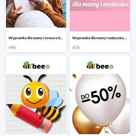
Wyprawka dla mamy i noworodka w Bee do -64%
Wyprawka dla mamy i maluszka w Bee do -65%
64%
65%