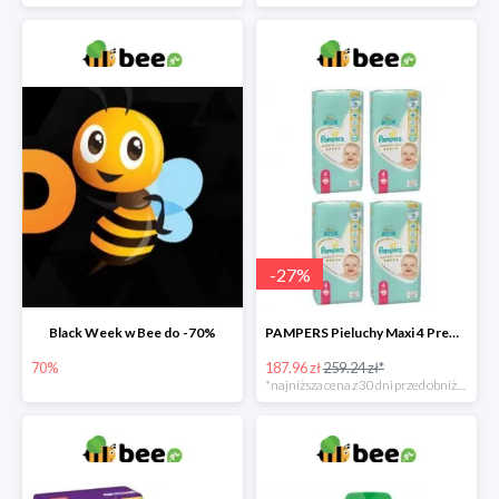
-
27
%
Black Week w Bee do -70%
PAMPERS Pieluchy Maxi 4 Premium Care (9-14 kg) Zestaw 4 x 52 szt. -27%
70%
187.96 zł
259.24 zł*
*najniższa cena z 30 dni przed obniżką