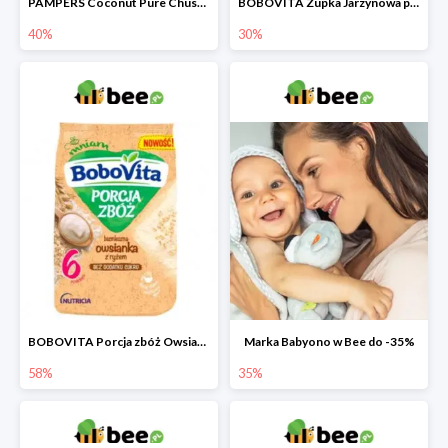
PAMPERS Coconut Pure Chusteczki nawilżające dla dzieci
BOBOVITA Zupka Jarzynowa po 4 miesiącu
40%
30%
BOBOVITA Porcja zbóż Owsianka bezmleczna z ryżem
Marka Babyono w Bee do -35%
58%
35%