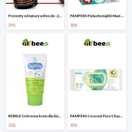
Prezenty od natury w Bee do -25%
PAMPERS Pieluchomajtki Maxi Pants 4
25%
18%
BEBBLE Ochronny krem dla dzieci Wiatr i chłód
PAMPERS Coconut Pure Chusteczki nawilżające
25%
40%