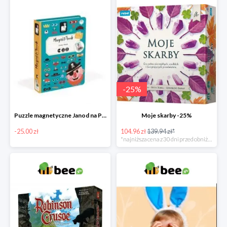
-
25
%
Puzzle magnetyczne Janod na Preznt od zajączka w Bee -25 zł
Moje skarby -25%
-25.00 zł
104.96 zł
139.94 zł*
*najniższa cena z 30 dni przed obniżką