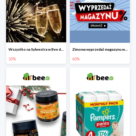
Wszystko na Sylwestra w Bee do -50%
Zimowa wyprzedaż magazynu w Bee do -60%
50%
60%