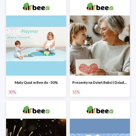
Maty Quut w Bee do -30%
Prezenty na Dzień Babci i Dziadka w Bee do -55%
30%
55%