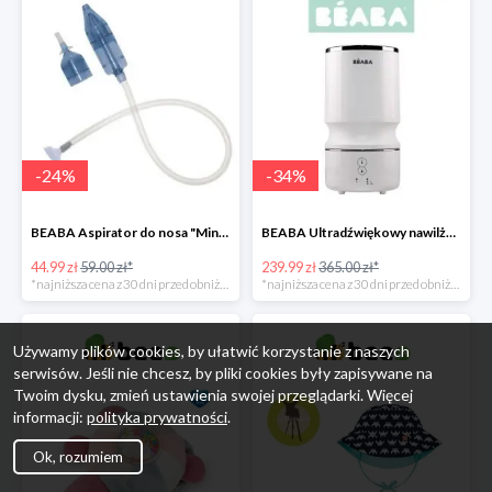
-
24
%
-
34
%
BEABA Aspirator do nosa "Minidoo" -24%
BEABA Ultradźwiękowy nawilżacz powietrza White -34%
44.99 zł
59.00 zł*
239.99 zł
365.00 zł*
*najniższa cena z 30 dni przed obniżką
*najniższa cena z 30 dni przed obniżką
Używamy plików cookies, by ułatwić korzystanie z naszych
serwisów. Jeśli nie chcesz, by pliki cookies były zapisywane na
Twoim dysku, zmień ustawienia swojej przeglądarki. Więcej
informacji:
polityka prywatności
.
Ok, rozumiem