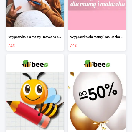
Wyprawka dla mamy i noworodka w Bee do -64%
Wyprawka dla mamy i maluszka w Bee do -65%
64%
65%