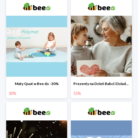
Maty Quut w Bee do -30%
Prezenty na Dzień Babci i Dziadka w Bee do -55%
30%
55%