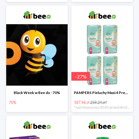
-
27
%
Black Week w Bee do -70%
PAMPERS Pieluchy Maxi 4 Premium Care (9-14 kg) Zestaw 4 x 52 szt. -27%
70%
187.96 zł
259.24 zł*
*najniższa cena z 30 dni przed obniżką