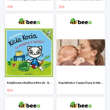
70%
30%
Książkowa obniżka w Bee do -80%
Kup laktator Canpol Easy & Natural a nianię elektroniczną otrzymasz GRATIS!
80%