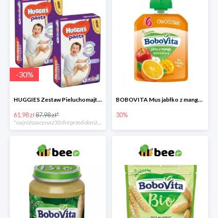
-
30
%
HUGGIES Zestaw Pieluchomajtki Jumbo 6 Uni ND High PANTS (15-25 kg) 2 x 30 szt. -30%
BOBOVITA Mus jabłko z mango i pomarańczą
61.98 zł
87.98 zł*
30%
*najniższa cena z 30 dni przed obniżką