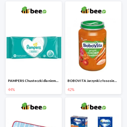
PAMPERS Chusteczki dla niemowląt Sensitive
BOBOVITA Jarzynki z łososiem w pomidorach
44%
42%