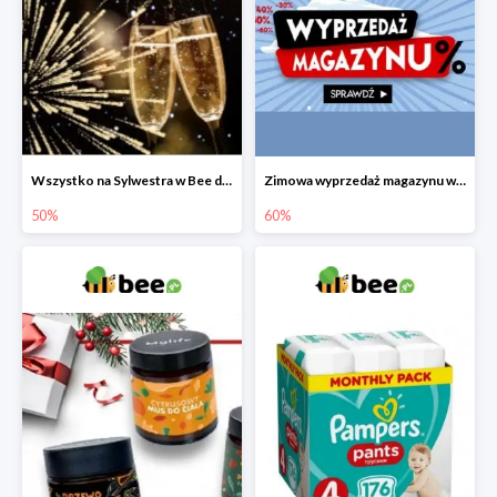
Wszystko na Sylwestra w Bee do -50%
Zimowa wyprzedaż magazynu w Bee do -60%
50%
60%