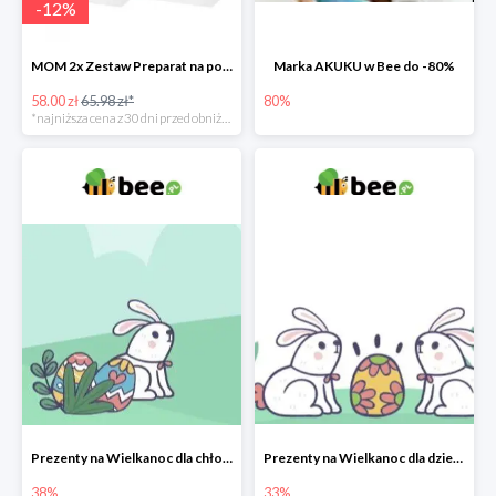
-
12
%
MOM 2x Zestaw Preparat na poprawę laktacji na mleku słodowym -12%
Marka AKUKU w Bee do -80%
58.00 zł
65.98 zł*
80%
*najniższa cena z 30 dni przed obniżką
Prezenty na Wielkanoc dla chłopców w Bee do -38%
Prezenty na Wielkanoc dla dziewczynek w Bee do -33%
38%
33%