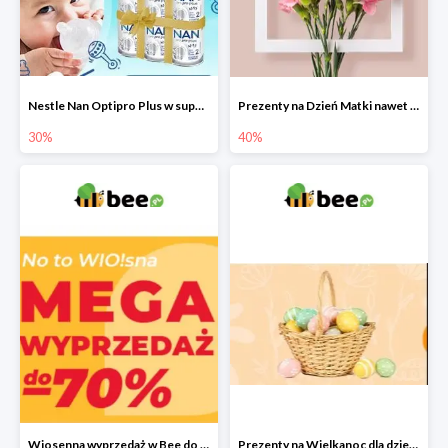
Nestle Nan Optipro Plus w super cenach!
Prezenty na Dzień Matki nawet do -40%
30%
40%
Wiosenna wyprzedaż w Bee do -70%
Prezenty na Wielkanoc dla dzieci 2022 - upominki od Zajączka