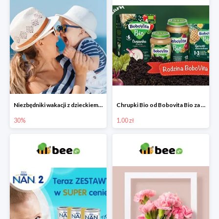
Niezbędniki wakacji z dzieckiem do -30%
Chrupki Bio od Bobovita Bio za 1 grosz
30%
1.00 zł