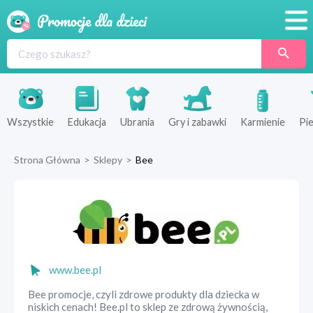
Promocje
Produkty
Sklepy
Wszystkie
Edukacja
Ubrania
Gry i zabawki
Karmienie
Pie
Blog
Strona Główna
>
Sklepy
>
Bee
Wyprawka
www.bee.pl
Bee promocje, czyli zdrowe produkty dla dziecka w
niskich cenach! Bee.pl to sklep ze zdrową żywnością,