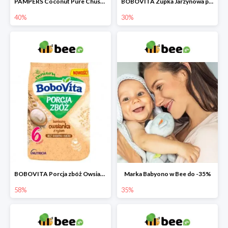
PAMPERS Coconut Pure Chusteczki nawilżające dla dzieci
BOBOVITA Zupka Jarzynowa po 4 miesiącu
40%
30%
BOBOVITA Porcja zbóż Owsianka bezmleczna z ryżem
Marka Babyono w Bee do -35%
58%
35%