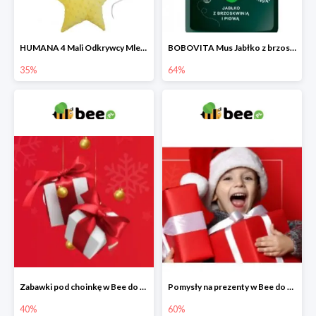
HUMANA 4 Mali Odkrywcy Mleko modyfikowane po 24 m-cu + poduszka Gratis
BOBOVITA Mus Jabłko z brzoskwinią i pigwą
35%
64%
Zabawki pod choinkę w Bee do -40%
Pomysły na prezenty w Bee do -60%
40%
60%