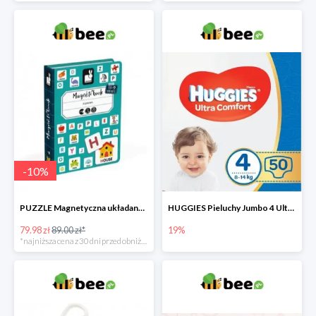
-
10
%
PUZZLE Magnetyczna układanka Alfabet
HUGGIES Pieluchy Jumbo 4 Ultra Comfort -19%
79.98 zł
89.00 zł*
19%
*najniższa cena z 30 dni przed obniżką