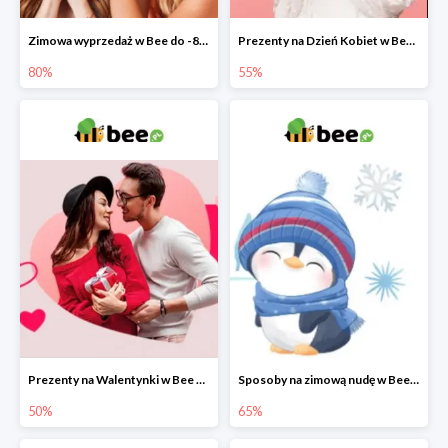
Zimowa wyprzedaż w Bee do -80%
Prezenty na Dzień Kobiet w Bee do -55%
80%
55%
Prezenty na Walentynki w Bee do -50%
Sposoby na zimową nudę w Bee do 65%
50%
65%