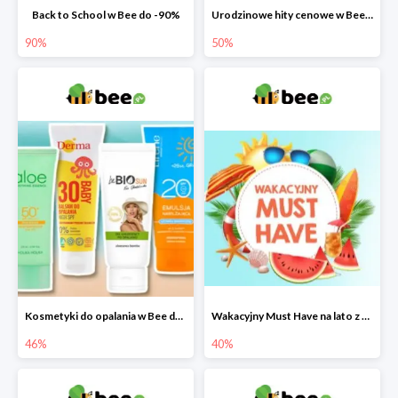
Back to School w Bee do -90%
Urodzinowe hity cenowe w Bee do -50%
90%
50%
Kosmetyki do opalania w Bee do -46%
Wakacyjny Must Have na lato z maluszkiem w Bee do -40%
46%
40%