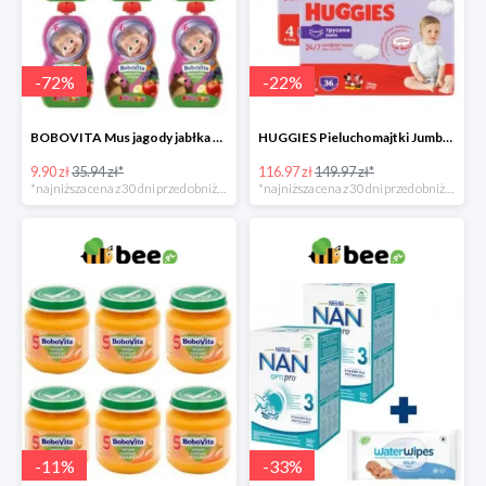
-
72
%
-
22
%
BOBOVITA Mus jagody jabłka banan 6 sztuk
HUGGIES Pieluchomajtki Jumbo 4 3x36szt.
9.90 zł
35.94 zł*
116.97 zł
149.97 zł*
*najniższa cena z 30 dni przed obniżką
*najniższa cena z 30 dni przed obniżką
-
11
%
-
33
%