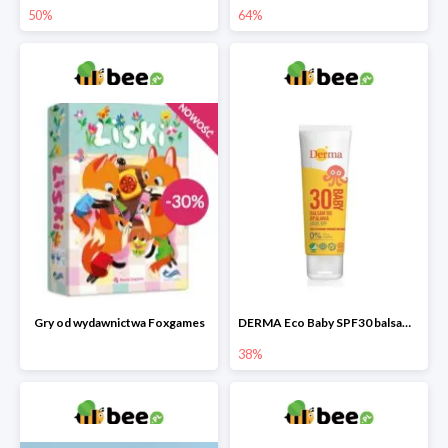
50%
64%
Gry od wydawnictwa Foxgames
DERMA Eco Baby SPF30 balsam przeciwsłoneczny dla dzieci
38%