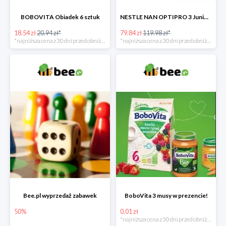
BOBOVITA Obiadek 6 sztuk
NESTLE NAN OPTIPRO 3 Junior + Waterwipes Chusteczki nawilżane gratis
18.54 zł
20.94 zł*
79.84 zł
119.98 zł*
*najniższa cena z 30 dni przed obniżką
*najniższa cena z 30 dni przed obniżką
Bee.pl wyprzedaż zabawek
BoboVita 3 musy w prezencie!
50%
0.01 zł
*najniższa cena z 30 dni przed obniżką