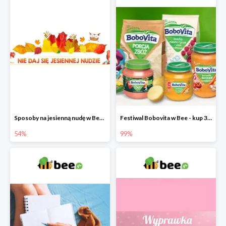
Sposoby na jesienną nudę w Bee do -54%
Festiwal Bobovita w Bee - kup 3 produkty a 4. otrzymasz 99% taniej
54%
99%