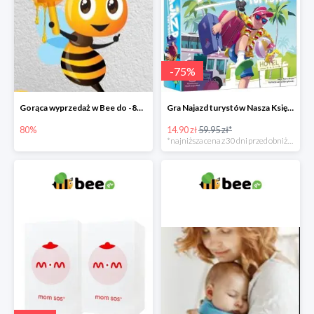
-
75
%
Gorąca wyprzedaż w Bee do -80%
Gra Najazd turystów Nasza Księgarnia -75%
80%
14.90 zł
59.95 zł*
*najniższa cena z 30 dni przed obniżką