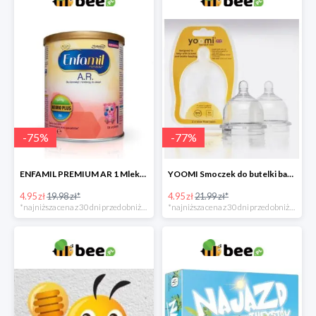
-
75
%
-
77
%
ENFAMIL PREMIUM AR 1 Mleko początkowe dla niemowląt -75%
YOOMI Smoczek do butelki bardzo wolny przepływ 0 m+ 2 szt. -77%
4.95 zł
19.98 zł*
4.95 zł
21.99 zł*
*najniższa cena z 30 dni przed obniżką
*najniższa cena z 30 dni przed obniżką