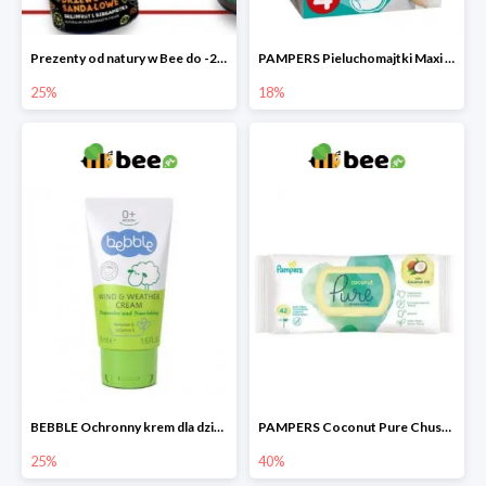
Prezenty od natury w Bee do -25%
PAMPERS Pieluchomajtki Maxi Pants 4
25%
18%
BEBBLE Ochronny krem dla dzieci Wiatr i chłód
PAMPERS Coconut Pure Chusteczki nawilżające
25%
40%