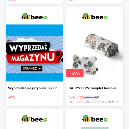
-
39
%
Wyprzedaż magazynu w Bee do -60%
BABYSTEPS Komplet bambusowy poduszka i otulacz M Pustynne kwiaty -39%
60%
114.99 zł
188.00 zł*
*najniższa cena z 30 dni przed obniżką