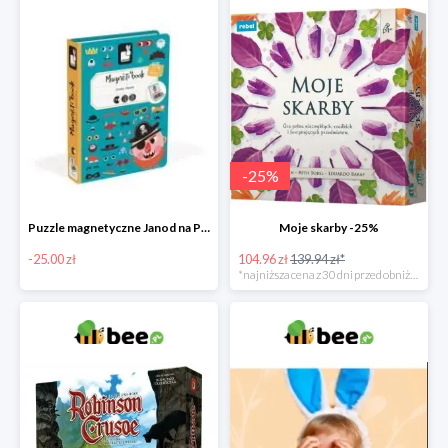
-
25
%
Puzzle magnetyczne Janod na Preznt od zajączka w Bee -25 zł
Moje skarby -25%
-25.00 zł
104.96 zł
139.94 zł*
*najniższa cena z 30 dni przed obniżką