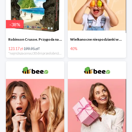
-
38
%
Robinson Crusoe. Przygoda na przeklętej wyspie -38%
Wielkanocne niespodzianki w Bee do -40%
123.17 zł
199.95 zł*
40%
*najniższa cena z 30 dni przed obniżką