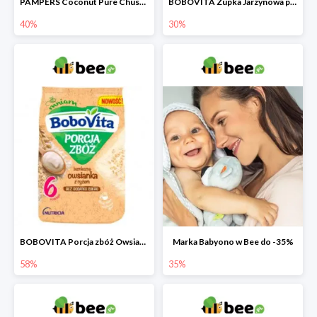
PAMPERS Coconut Pure Chusteczki nawilżające dla dzieci
BOBOVITA Zupka Jarzynowa po 4 miesiącu
40%
30%
BOBOVITA Porcja zbóż Owsianka bezmleczna z ryżem
Marka Babyono w Bee do -35%
58%
35%