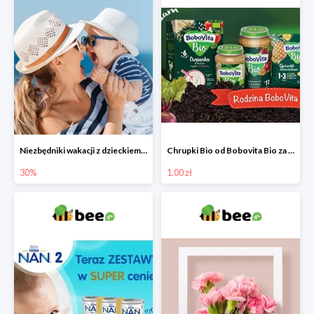
Niezbędniki wakacji z dzieckiem do -30%
Chrupki Bio od Bobovita Bio za 1 grosz
30%
1.00 zł