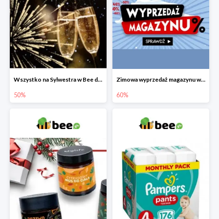
Wszystko na Sylwestra w Bee do -50%
Zimowa wyprzedaż magazynu w Bee do -60%
50%
60%