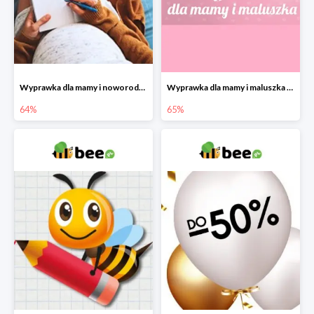
Wyprawka dla mamy i noworodka w Bee do -64%
Wyprawka dla mamy i maluszka w Bee do -65%
64%
65%