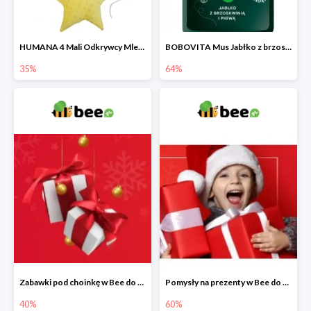
HUMANA 4 Mali Odkrywcy Mleko modyfikowane po 24 m-cu + poduszka Gratis
BOBOVITA Mus Jabłko z brzoskwinią i pigwą
35%
64%
Zabawki pod choinkę w Bee do -40%
Pomysły na prezenty w Bee do -60%
40%
60%