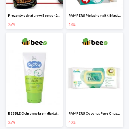
Prezenty od natury w Bee do -25%
PAMPERS Pieluchomajtki Maxi Pants 4
25%
18%
BEBBLE Ochronny krem dla dzieci Wiatr i chłód
PAMPERS Coconut Pure Chusteczki nawilżające
25%
40%