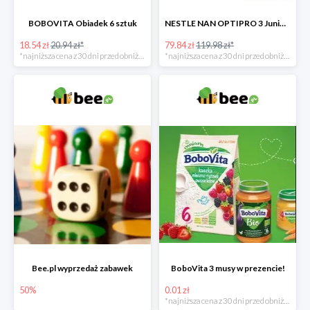
BOBOVITA Obiadek 6 sztuk
NESTLE NAN OPTIPRO 3 Junior + Waterwipes Chusteczki nawilżane gratis
18.54 zł
20.94 zł*
79.84 zł
119.98 zł*
*najniższa cena z 30 dni przed obniżką
*najniższa cena z 30 dni przed obniżką
Bee.pl wyprzedaż zabawek
BoboVita 3 musy w prezencie!
50%
0.01 zł
*najniższa cena z 30 dni przed obniżką