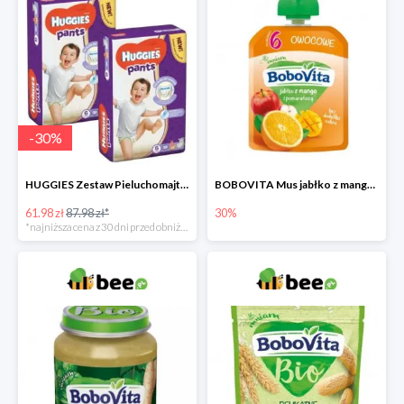
-
30
%
HUGGIES Zestaw Pieluchomajtki Jumbo 6 Uni ND High PANTS (15-25 kg) 2 x 30 szt. -30%
BOBOVITA Mus jabłko z mango i pomarańczą
61.98 zł
87.98 zł*
30%
*najniższa cena z 30 dni przed obniżką