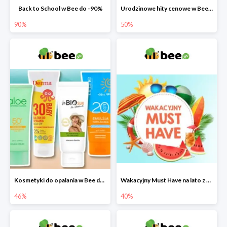
Back to School w Bee do -90%
Urodzinowe hity cenowe w Bee do -50%
90%
50%
Kosmetyki do opalania w Bee do -46%
Wakacyjny Must Have na lato z maluszkiem w Bee do -40%
46%
40%