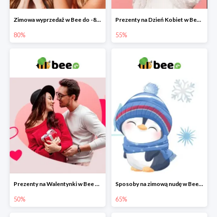
Zimowa wyprzedaż w Bee do -80%
Prezenty na Dzień Kobiet w Bee do -55%
80%
55%
Prezenty na Walentynki w Bee do -50%
Sposoby na zimową nudę w Bee do 65%
50%
65%