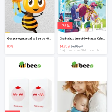
-
75
%
Gorąca wyprzedaż w Bee do -80%
Gra Najazd turystów Nasza Księgarnia -75%
80%
14.90 zł
59.95 zł*
*najniższa cena z 30 dni przed obniżką