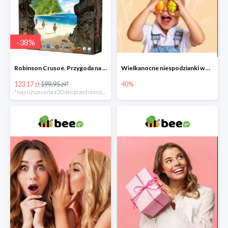
-
38
%
Robinson Crusoe. Przygoda na przeklętej wyspie -38%
Wielkanocne niespodzianki w Bee do -40%
123.17 zł
199.95 zł*
40%
*najniższa cena z 30 dni przed obniżką