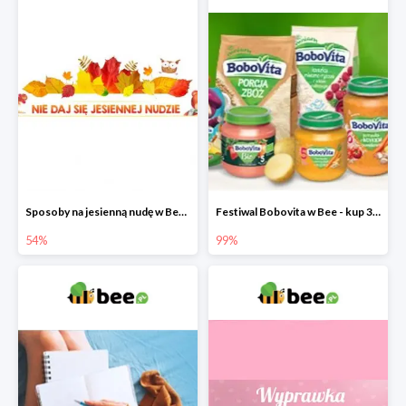
Sposoby na jesienną nudę w Bee do -54%
Festiwal Bobovita w Bee - kup 3 produkty a 4. otrzymasz 99% taniej
54%
99%