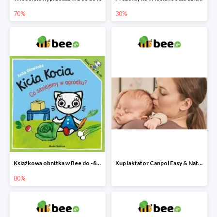
70%
30%
Książkowa obniżka w Bee do -80%
Kup laktator Canpol Easy & Natural a nianię elektroniczną otrzymasz GRATIS!
80%