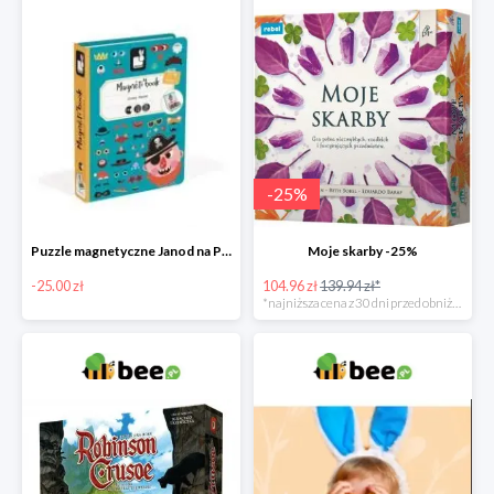
-
25
%
Puzzle magnetyczne Janod na Preznt od zajączka w Bee -25 zł
Moje skarby -25%
-25.00 zł
104.96 zł
139.94 zł*
*najniższa cena z 30 dni przed obniżką