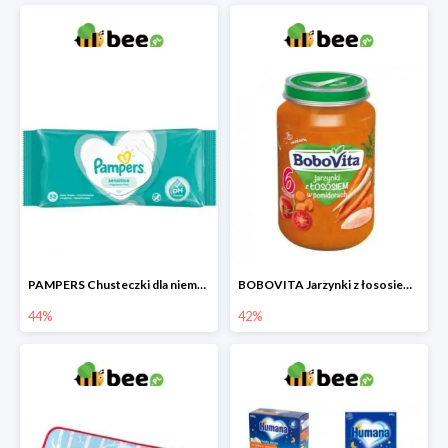
PAMPERS Chusteczki dla niemowląt Sensitive
BOBOVITA Jarzynki z łososiem w pomidorach
44%
42%