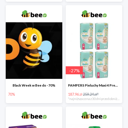
-
27
%
Black Week w Bee do -70%
PAMPERS Pieluchy Maxi 4 Premium Care (9-14 kg) Zestaw 4 x 52 szt. -27%
70%
187.96 zł
259.24 zł*
*najniższa cena z 30 dni przed obniżką