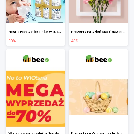
Nestle Nan Optipro Plus w super cenach!
Prezenty na Dzień Matki nawet do -40%
30%
40%
Wiosenna wyprzedaż w Bee do -70%
Prezenty na Wielkanoc dla dzieci 2022 - upominki od Zajączka