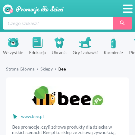
Promocje
Produkty
Sklepy
Wszystkie
Edukacja
Ubrania
Gry i zabawki
Karmienie
Pie
Blog
Strona Główna
>
Sklepy
>
Bee
Wyprawka
www.bee.pl
Bee promocje, czyli zdrowe produkty dla dziecka w
niskich cenach! Bee.pl to sklep ze zdrową żywnością,