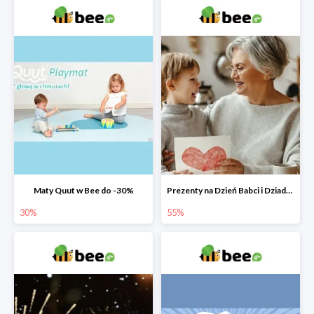
Maty Quut w Bee do -30%
Prezenty na Dzień Babci i Dziadka w Bee do -55%
30%
55%