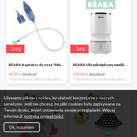
-
24
%
-
34
%
BEABA Aspirator do nosa "Minidoo" -24%
BEABA Ultradźwiękowy nawilżacz powietrza White -34%
44.99 zł
59.00 zł*
239.99 zł
365.00 zł*
*najniższa cena z 30 dni przed obniżką
*najniższa cena z 30 dni przed obniżką
Używamy plików cookies, by ułatwić korzystanie z naszych
serwisów. Jeśli nie chcesz, by pliki cookies były zapisywane na
Twoim dysku, zmień ustawienia swojej przeglądarki. Więcej
informacji:
polityka prywatności
.
Ok, rozumiem