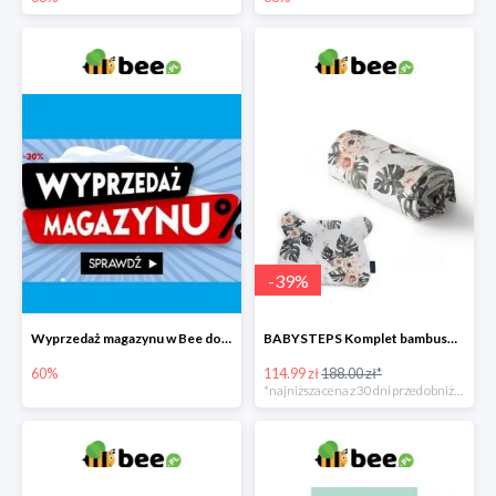
-
39
%
Wyprzedaż magazynu w Bee do -60%
BABYSTEPS Komplet bambusowy poduszka i otulacz M Pustynne kwiaty -39%
60%
114.99 zł
188.00 zł*
*najniższa cena z 30 dni przed obniżką