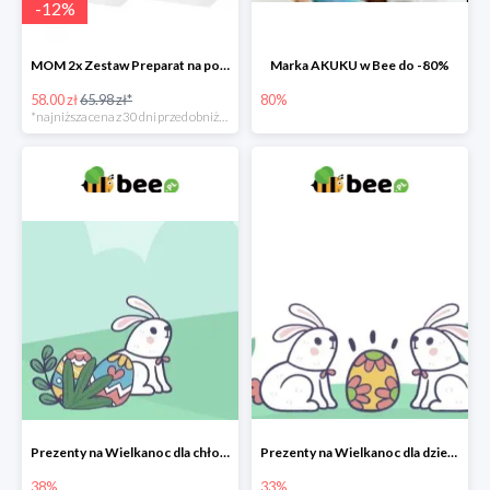
-
12
%
MOM 2x Zestaw Preparat na poprawę laktacji na mleku słodowym -12%
Marka AKUKU w Bee do -80%
58.00 zł
65.98 zł*
80%
*najniższa cena z 30 dni przed obniżką
Prezenty na Wielkanoc dla chłopców w Bee do -38%
Prezenty na Wielkanoc dla dziewczynek w Bee do -33%
38%
33%