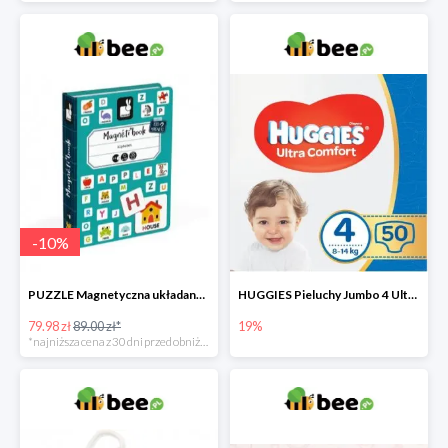
-
10
%
PUZZLE Magnetyczna układanka Alfabet
HUGGIES Pieluchy Jumbo 4 Ultra Comfort -19%
79.98 zł
89.00 zł*
19%
*najniższa cena z 30 dni przed obniżką