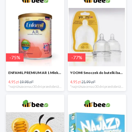
-
75
%
-
77
%
ENFAMIL PREMIUM AR 1 Mleko początkowe dla niemowląt -75%
YOOMI Smoczek do butelki bardzo wolny przepływ 0 m+ 2 szt. -77%
4.95 zł
19.98 zł*
4.95 zł
21.99 zł*
*najniższa cena z 30 dni przed obniżką
*najniższa cena z 30 dni przed obniżką