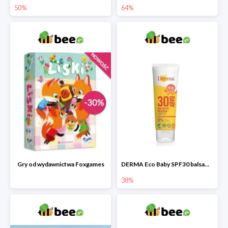
50%
64%
Gry od wydawnictwa Foxgames
DERMA Eco Baby SPF30 balsam przeciwsłoneczny dla dzieci
38%