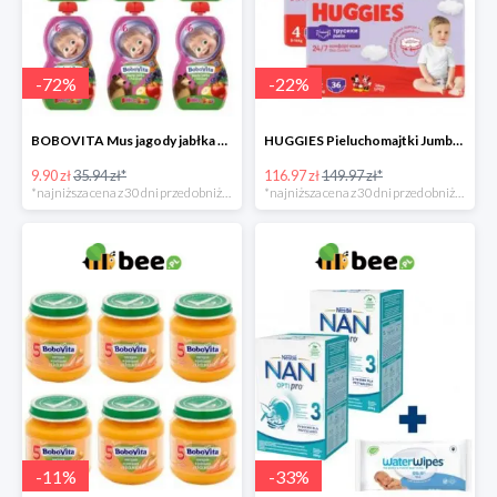
-
72
%
-
22
%
BOBOVITA Mus jagody jabłka banan 6 sztuk
HUGGIES Pieluchomajtki Jumbo 4 3x36szt.
9.90 zł
35.94 zł*
116.97 zł
149.97 zł*
*najniższa cena z 30 dni przed obniżką
*najniższa cena z 30 dni przed obniżką
-
11
%
-
33
%