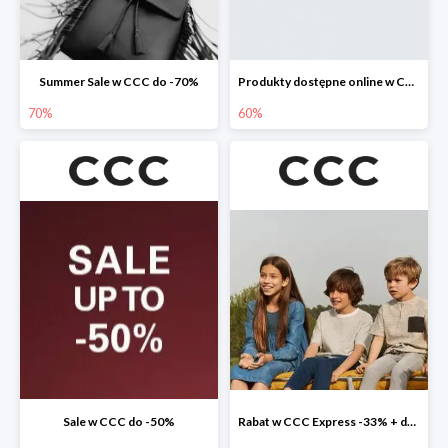
Summer Sale w CCC do -70%
Produkty dostępne online w CCC do -60%
70%
60%
Sale w CCC do -50%
Rabat w CCC Express -33% + darmowa dostawa