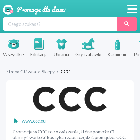
Promocje
Produkty
Sklepy
Wszystkie
Edukacja
Ubrania
Gry i zabawki
Karmienie
Pie
Blog
Strona Główna
>
Sklepy
>
CCC
Wyprawka
www.ccc.eu
Promocja w CCC to rozwiązanie, które pomoże Ci
obniżyć wartość koszyka i zaoszczędzić pieniądze. CCC