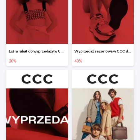
Extra rabat do wyprzedaży w CCC -20%
Wyprzedaż sezonowa w CCC do -40%
20%
40%