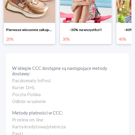
-30% na wszystko!!
-40% na drugą sztukę
Wiosenn
30%
40%
25%
W sklepie
CCC
dostępne są następujące metody
dostawy:
Paczkomaty InPost
Kurier DHL
Poczta Polska
Odbiór w salonie
Metody płatności w
CCC
:
Przelew on-line
Karta kredytowa/płatnicza
PayU