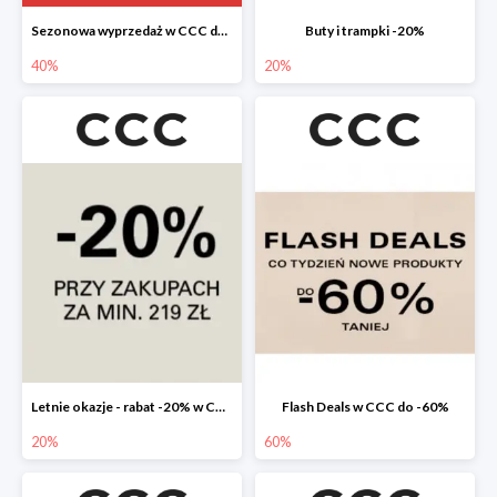
Sezonowa wyprzedaż w CCC do -40%
Buty i trampki -20%
40%
20%
Letnie okazje - rabat -20% w CCC
Flash Deals w CCC do -60%
20%
60%