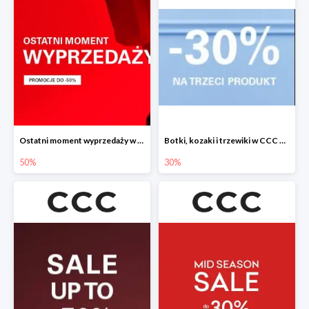
Ostatni moment wyprzedaży w CCC do -50%
Botki, kozaki i trzewiki w CCC do -30%
50%
30%