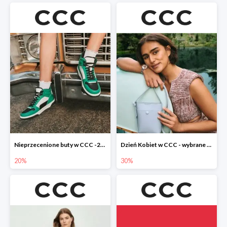
Nieprzecenione buty w CCC -20%
Dzień Kobiet w CCC - wybrane torebki i buty do -30%
20%
30%