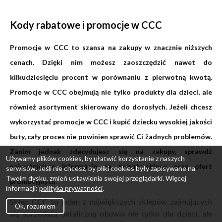
Kody rabatowe i promocje w CCC
Promocje w CCC to szansa na zakupy w znacznie niższych
cenach. Dzięki nim możesz zaoszczędzić nawet do
kilkudziesięciu procent w porównaniu z pierwotną kwotą.
Promocje w CCC obejmują nie tylko produkty dla dzieci, ale
również asortyment skierowany do dorosłych. Jeżeli chcesz
wykorzystać promocje w CCC i kupić dziecku wysokiej jakości
buty, cały proces nie powinien sprawić Ci żadnych problemów.
Zanim jednak zdecydujesz się na zakupy, sprawdź
Używamy plików cookies, by ułatwić korzystanie z naszych
najważniejsze informacje na temat sklepu oraz ofert
serwisów. Jeśli nie chcesz, by pliki cookies były zapisywane na
Twoim dysku, zmień ustawienia swojej przeglądarki. Więcej
promocyjnych.
informacji:
polityka prywatności
.
Sklep CCC to jeden z największych sklepów zajmujących
Ok, rozumiem
się sprzedażą detaliczną obuwia nie tylko dla dzieci, ale