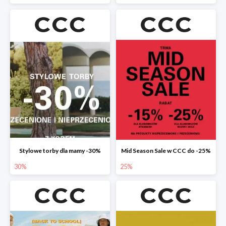
Stylowe torby dla mamy -30%
Mid Season Sale w CCC do -25%
30%
25%