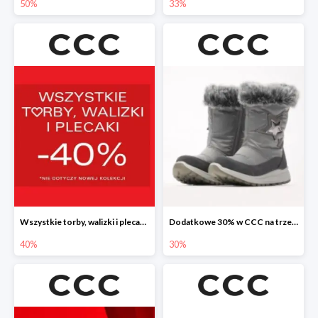
50%
33%
Wszystkie torby, walizki i plecaki w CCC -40%
Dodatkowe 30% w CCC na trzewiki, botki i kozaki
40%
30%