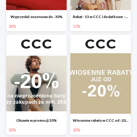
Wyprzedaż sezonowa do -30%
Rabat -15 w CCC i dodatkowe -20% dla klubowiczów
30%
15%
Obuwie w promocji 20%
Wiosenne rabaty w CCC od -20%
20%
20%