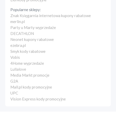
Popularne sklepy:
Znak Księgarnia internetowa kupony rabatowe
merlin.pl
Party u Marty wyprzedaże
DECATHLON
Neonet kupony rabatowe
ezebra.pl
Smyk kody rabatowe
Vobis
4Home wyprzedaże
Lullalove
Media Markt promocje
G2A
Mall.pl kody promocyjne
UPC
Vision Express kody promocyjne