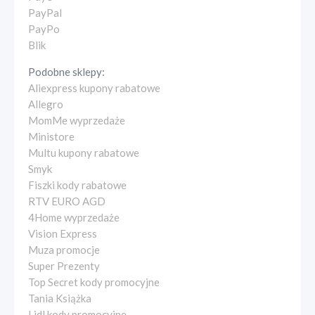
PayPal
PayPo
Blik
Podobne sklepy:
Aliexpress kupony rabatowe
Allegro
MomMe wyprzedaże
Ministore
Multu kupony rabatowe
Smyk
Fiszki kody rabatowe
RTV EURO AGD
4Home wyprzedaże
Vision Express
Muza promocje
Super Prezenty
Top Secret kody promocyjne
Tania Książka
Lidl kody promocyjne