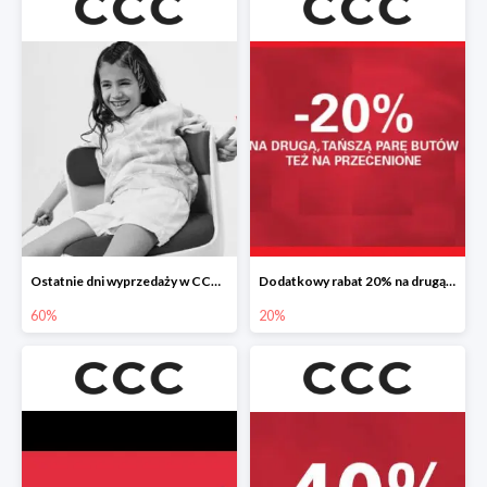
Ostatnie dni wyprzedaży w CCC do -60%
Dodatkowy rabat 20% na drugą, tańszą parę butów
60%
20%