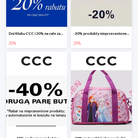
Dni Klubu CCC i 20% na całe zakupy
-20% produkty nieprzecenione 🌼🌷
20%
20%