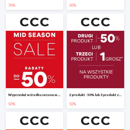
70%
50%
Wyprzedaż w środku sezonu w CCC do -50%
2 produkt -50% lub 3 produkt za 1 grosz
50%
50%