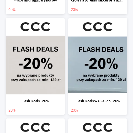
-40% na drugą parę butów
-20% na torebki i akcesoria dziecięce
40%
20%
Flash Deals -20%
Flash Deals w CCC do -20%
20%
20%