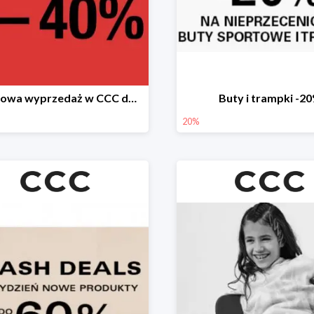
Sezonowa wyprzedaż w CCC do -40%
Buty i trampki -2
20%