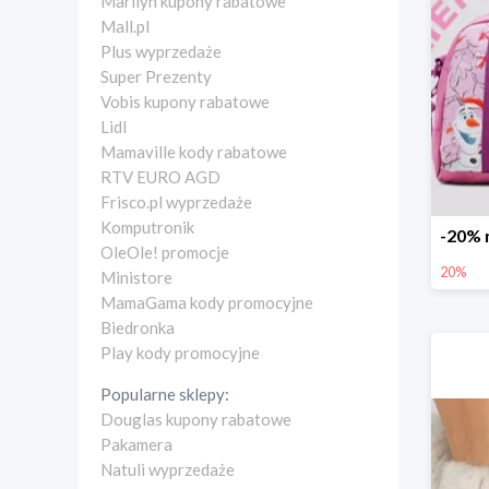
Marilyn kupony rabatowe
Mall.pl
Plus wyprzedaże
Super Prezenty
Vobis kupony rabatowe
Lidl
Mamaville kody rabatowe
RTV EURO AGD
Frisco.pl wyprzedaże
Komputronik
OleOle! promocje
20%
Ministore
MamaGama kody promocyjne
Biedronka
Play kody promocyjne
Popularne sklepy:
Douglas kupony rabatowe
Pakamera
Natuli wyprzedaże