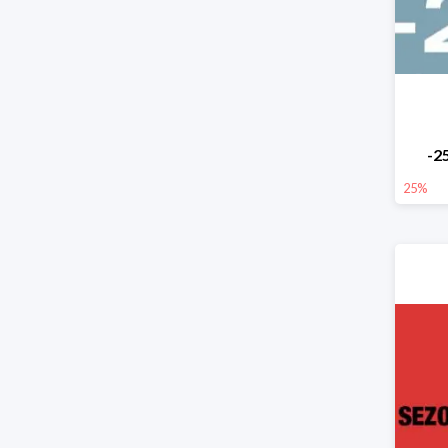
-2
25%