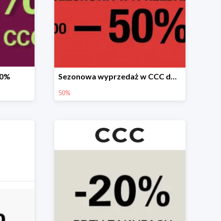
20%
Sezonowa wyprzedaż w CCC do -50%
50%