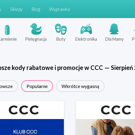
y
Sklepy
Blog
Wyprawka
armienie
Pielęgnacja
Buty
Elektronika
Dla Mamy
P
psze kody rabatowe i promocje w
CCC
—
Sierpień
owsze
Popularne
Wkrótce wygasną