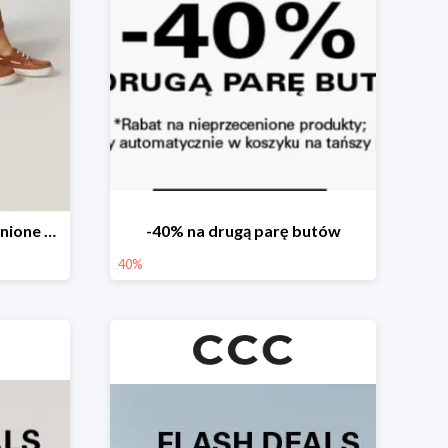
-20% produkty nieprzecenione 🌼🌷
-40% na drugą parę butów
40%