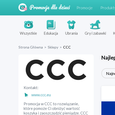
Promocje
Produkt
Wszystkie
Edukacja
Ubrania
Gry i zabawki
K
Strona Główna
>
Sklepy
>
CCC
Najle
Najn
Kontakt:
www.ccc.eu
Promocja w CCC to rozwiązanie,
które pomoże Ci obniżyć wartość
koszyka i zaoszczędzić pieniądze. CCC