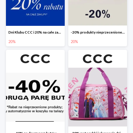
Dni Klubu CCC i 20% na całe zakupy
-20% produkty nieprzecenione 🌼🌷
20%
20%