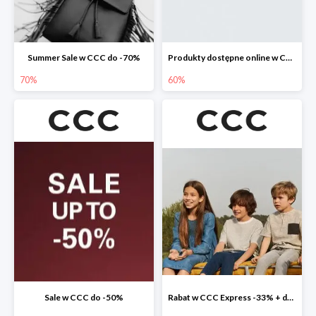
Summer Sale w CCC do -70%
Produkty dostępne online w CCC do -60%
70%
60%
Sale w CCC do -50%
Rabat w CCC Express -33% + darmowa dostawa