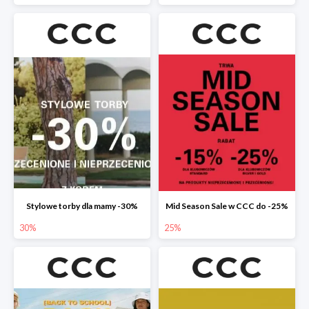
Stylowe torby dla mamy -30%
Mid Season Sale w CCC do -25%
30%
25%