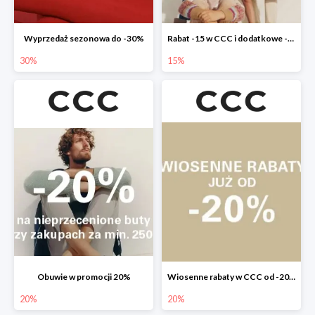
Wyprzedaż sezonowa do -30%
Rabat -15 w CCC i dodatkowe -20% dla klubowiczów
30%
15%
Obuwie w promocji 20%
Wiosenne rabaty w CCC od -20%
20%
20%