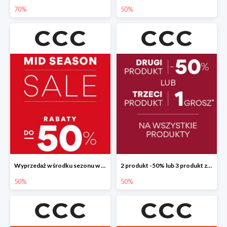
70%
50%
Wyprzedaż w środku sezonu w CCC do -50%
2 produkt -50% lub 3 produkt za 1 grosz
50%
50%