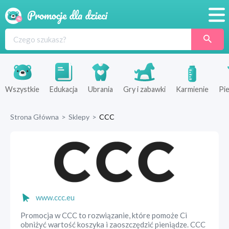
Promocje
Produkty
Sklepy
Wszystkie
Edukacja
Ubrania
Gry i zabawki
Karmienie
Pie
Blog
Strona Główna
>
Sklepy
>
CCC
Wyprawka
www.ccc.eu
Promocja w CCC to rozwiązanie, które pomoże Ci
obniżyć wartość koszyka i zaoszczędzić pieniądze. CCC