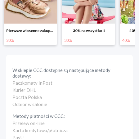
-30% na wszystko!!
-40% na drugą sztukę
Wiosenn
30%
40%
25%
W sklepie
CCC
dostępne są następujące metody
dostawy:
Paczkomaty InPost
Kurier DHL
Poczta Polska
Odbiór w salonie
Metody płatności w
CCC
:
Przelew on-line
Karta kredytowa/płatnicza
PayU