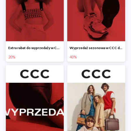
Extra rabat do wyprzedaży w CCC -20%
Wyprzedaż sezonowa w CCC do -40%
20%
40%