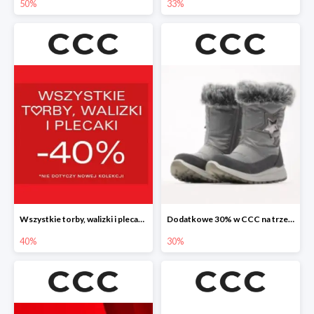
50%
33%
Wszystkie torby, walizki i plecaki w CCC -40%
Dodatkowe 30% w CCC na trzewiki, botki i kozaki
40%
30%