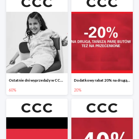
Ostatnie dni wyprzedaży w CCC do -60%
Dodatkowy rabat 20% na drugą, tańszą parę butów
60%
20%