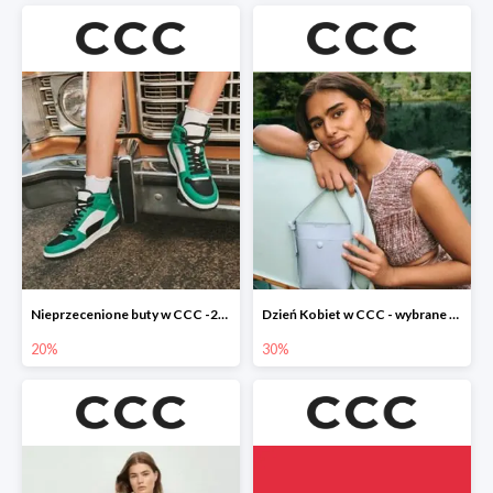
Nieprzecenione buty w CCC -20%
Dzień Kobiet w CCC - wybrane torebki i buty do -30%
20%
30%