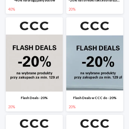
-40% na drugą parę butów
-20% na torebki i akcesoria dziecięce
40%
20%
Flash Deals -20%
Flash Deals w CCC do -20%
20%
20%