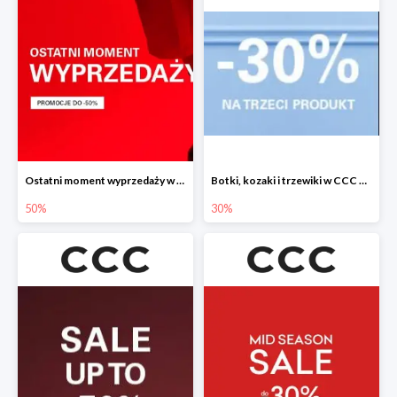
Ostatni moment wyprzedaży w CCC do -50%
Botki, kozaki i trzewiki w CCC do -30%
50%
30%