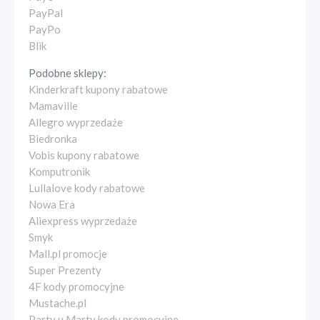
PayPal
PayPo
Blik
Podobne sklepy:
Kinderkraft kupony rabatowe
Mamaville
Allegro wyprzedaże
Biedronka
Vobis kupony rabatowe
Komputronik
Lullalove kody rabatowe
Nowa Era
Aliexpress wyprzedaże
Smyk
Mall.pl promocje
Super Prezenty
4F kody promocyjne
Mustache.pl
Party u Marty kody promocyjne