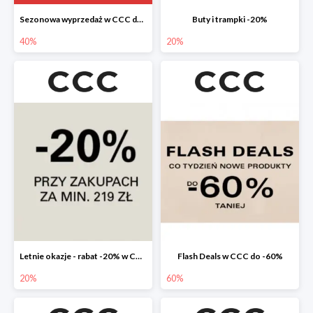
Sezonowa wyprzedaż w CCC do -40%
Buty i trampki -20%
40%
20%
Letnie okazje - rabat -20% w CCC
Flash Deals w CCC do -60%
20%
60%