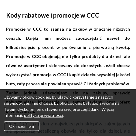
Kody rabatowe i promocje w CCC
Promocje w CCC to szansa na zakupy w znacznie niższych
cenach. Dzięki nim możesz zaoszczędzić nawet do
kilkudziesięciu procent w porównaniu z pierwotną kwotą.
Promocje w CCC obejmują nie tylko produkty dla dzieci, ale
również asortyment skierowany do dorosłych. Jeżeli chcesz
wykorzystać promocje w CCC i kupić dziecku wysokiej jakości
buty, cały proces nie powinien sprawić Ci żadnych problemów.
Zanim jednak zdecydujesz się na zakupy, sprawdź
Używamy plików cookies, by ułatwić korzystanie z naszych
najważniejsze informacje na temat sklepu oraz ofert
serwisów. Jeśli nie chcesz, by pliki cookies były zapisywane na
Twoim dysku, zmień ustawienia swojej przeglądarki. Więcej
promocyjnych.
informacji:
polityka prywatności
.
Sklep CCC to jeden z największych sklepów zajmujących
Ok, rozumiem
się sprzedażą detaliczną obuwia nie tylko dla dzieci, ale