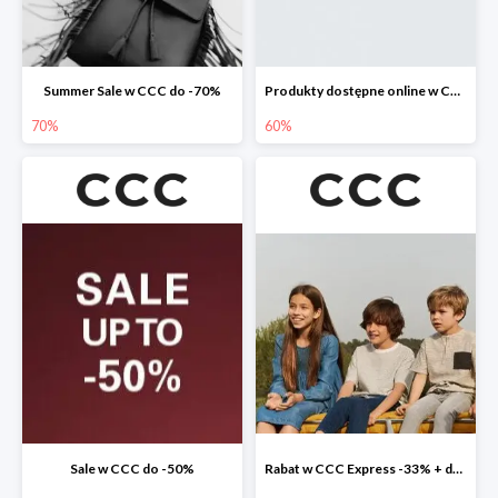
Summer Sale w CCC do -70%
Produkty dostępne online w CCC do -60%
70%
60%
Sale w CCC do -50%
Rabat w CCC Express -33% + darmowa dostawa