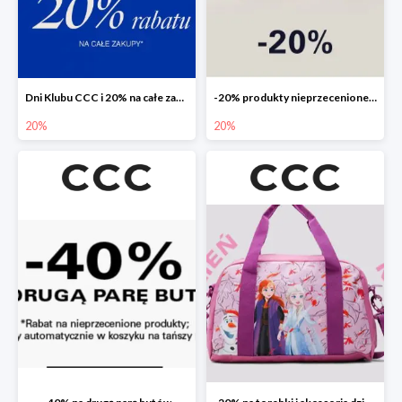
Dni Klubu CCC i 20% na całe zakupy
-20% produkty nieprzecenione 🌼🌷
20%
20%