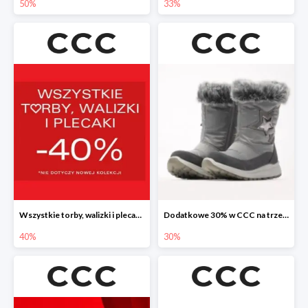
50%
33%
Wszystkie torby, walizki i plecaki w CCC -40%
Dodatkowe 30% w CCC na trzewiki, botki i kozaki
40%
30%