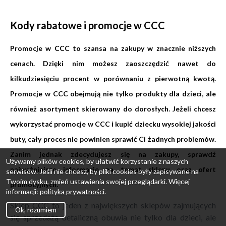
Kody rabatowe i promocje w CCC
Promocje w CCC to szansa na zakupy w znacznie niższych
cenach. Dzięki nim możesz zaoszczędzić nawet do
kilkudziesięciu procent w porównaniu z pierwotną kwotą.
Promocje w CCC obejmują nie tylko produkty dla dzieci, ale
również asortyment skierowany do dorosłych. Jeżeli chcesz
wykorzystać promocje w CCC i kupić dziecku wysokiej jakości
buty, cały proces nie powinien sprawić Ci żadnych problemów.
Zanim jednak zdecydujesz się na zakupy, sprawdź
Używamy plików cookies, by ułatwić korzystanie z naszych
najważniejsze informacje na temat sklepu oraz ofert
serwisów. Jeśli nie chcesz, by pliki cookies były zapisywane na
Twoim dysku, zmień ustawienia swojej przeglądarki. Więcej
promocyjnych.
informacji:
polityka prywatności
.
Sklep CCC to jeden z największych sklepów zajmujących
Ok, rozumiem
się sprzedażą detaliczną obuwia nie tylko dla dzieci, ale