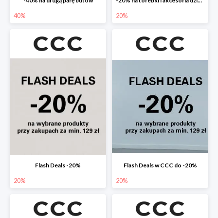
-40% na drugą parę butów
-20% na torebki i akcesoria dziecięce
40%
20%
Flash Deals -20%
Flash Deals w CCC do -20%
20%
20%