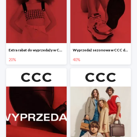
Extra rabat do wyprzedaży w CCC -20%
Wyprzedaż sezonowa w CCC do -40%
20%
40%