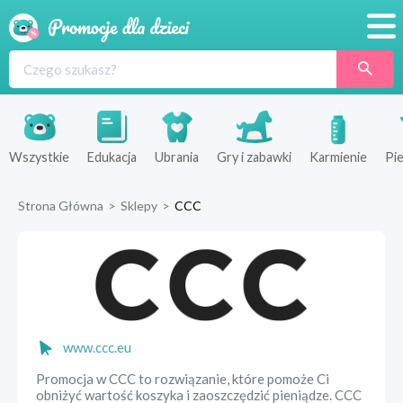
Promocje
Produkty
Sklepy
Wszystkie
Edukacja
Ubrania
Gry i zabawki
Karmienie
Pie
Blog
Strona Główna
>
Sklepy
>
CCC
Wyprawka
www.ccc.eu
Promocja w CCC to rozwiązanie, które pomoże Ci
obniżyć wartość koszyka i zaoszczędzić pieniądze. CCC