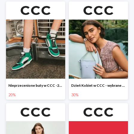
Nieprzecenione buty w CCC -20%
Dzień Kobiet w CCC - wybrane torebki i buty do -30%
20%
30%