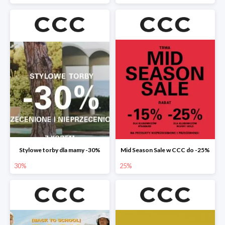
Stylowe torby dla mamy -30%
Mid Season Sale w CCC do -25%
30%
25%