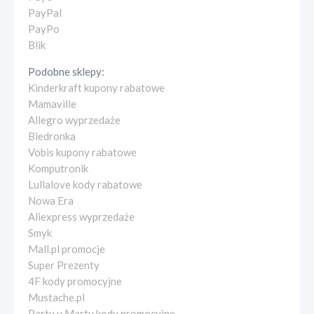
PayPal
PayPo
Blik
Podobne sklepy:
Kinderkraft kupony rabatowe
Mamaville
Allegro wyprzedaże
Biedronka
Vobis kupony rabatowe
Komputronik
Lullalove kody rabatowe
Nowa Era
Aliexpress wyprzedaże
Smyk
Mall.pl promocje
Super Prezenty
4F kody promocyjne
Mustache.pl
Party u Marty kody promocyjne