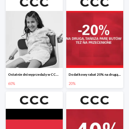
Ostatnie dni wyprzedaży w CCC do -60%
Dodatkowy rabat 20% na drugą, tańszą parę butów
60%
20%