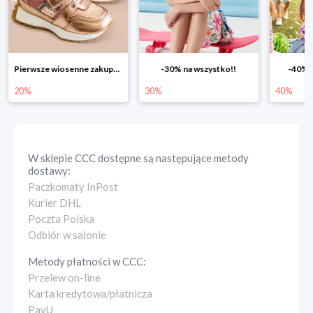
-30% na wszystko!!
-40% na drugą sztukę
Wiosenn
30%
40%
25%
W sklepie
CCC
dostępne są następujące metody
dostawy:
Paczkomaty InPost
Kurier DHL
Poczta Polska
Odbiór w salonie
Metody płatności w
CCC
:
Przelew on-line
Karta kredytowa/płatnicza
PayU