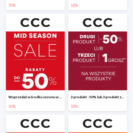
70%
50%
Wyprzedaż w środku sezonu w CCC do -50%
2 produkt -50% lub 3 produkt za 1 grosz
50%
50%