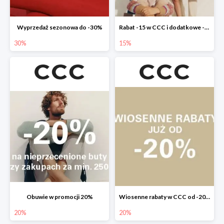
Wyprzedaż sezonowa do -30%
Rabat -15 w CCC i dodatkowe -20% dla klubowiczów
30%
15%
Obuwie w promocji 20%
Wiosenne rabaty w CCC od -20%
20%
20%