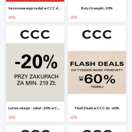
Sezonowa wyprzedaż w CCC do -40%
Buty i trampki -20%
40%
20%
Letnie okazje - rabat -20% w CCC
Flash Deals w CCC do -60%
20%
60%