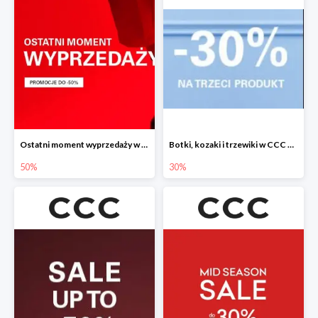
Ostatni moment wyprzedaży w CCC do -50%
Botki, kozaki i trzewiki w CCC do -30%
50%
30%