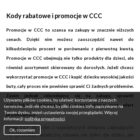
Kody rabatowe i promocje w CCC
Promocje w CCC to szansa na zakupy w znacznie niższych
cenach. Dzięki nim możesz zaoszczędzić nawet do
kilkudziesięciu procent w porównaniu z pierwotną kwotą.
Promocje w CCC obejmują nie tylko produkty dla dzieci, ale
również asortyment skierowany do dorosłych. Jeżeli chcesz
wykorzystać promocje w CCC i kupić dziecku wysokiej jakości
buty, cały proces nie powinien sprawić Ci żadnych problemów.
Zanim jednak zdecydujesz się na zakupy, sprawdź
Używamy plików cookies, by ułatwić korzystanie z naszych
najważniejsze informacje na temat sklepu oraz ofert
serwisów. Jeśli nie chcesz, by pliki cookies były zapisywane na
Twoim dysku, zmień ustawienia swojej przeglądarki. Więcej
promocyjnych.
informacji:
polityka prywatności
.
Sklep CCC to jeden z największych sklepów zajmujących
Ok, rozumiem
się sprzedażą detaliczną obuwia nie tylko dla dzieci, ale