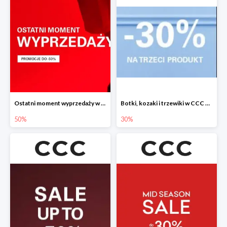
Ostatni moment wyprzedaży w CCC do -50%
Botki, kozaki i trzewiki w CCC do -30%
50%
30%