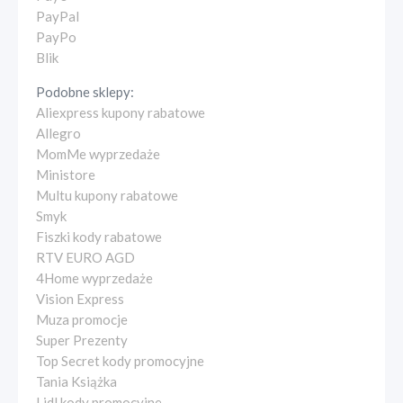
PayPal
PayPo
Blik
Podobne sklepy:
Aliexpress kupony rabatowe
Allegro
MomMe wyprzedaże
Ministore
Multu kupony rabatowe
Smyk
Fiszki kody rabatowe
RTV EURO AGD
4Home wyprzedaże
Vision Express
Muza promocje
Super Prezenty
Top Secret kody promocyjne
Tania Książka
Lidl kody promocyjne