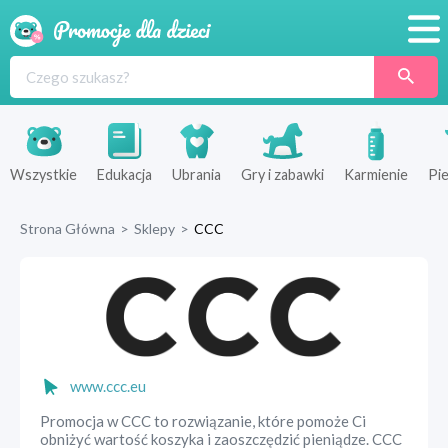
Promocje
Produkty
Sklepy
Wszystkie
Edukacja
Ubrania
Gry i zabawki
Karmienie
Pie
Blog
Strona Główna
>
Sklepy
>
CCC
Wyprawka
www.ccc.eu
Promocja w CCC to rozwiązanie, które pomoże Ci
obniżyć wartość koszyka i zaoszczędzić pieniądze. CCC