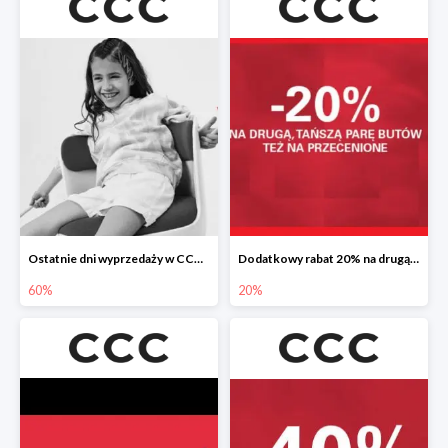
Ostatnie dni wyprzedaży w CCC do -60%
Dodatkowy rabat 20% na drugą, tańszą parę butów
60%
20%