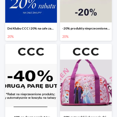
Dni Klubu CCC i 20% na całe zakupy
-20% produkty nieprzecenione 🌼🌷
20%
20%