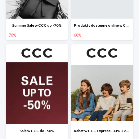
Summer Sale w CCC do -70%
Produkty dostępne online w CCC do -60%
70%
60%
Sale w CCC do -50%
Rabat w CCC Express -33% + darmowa dostawa