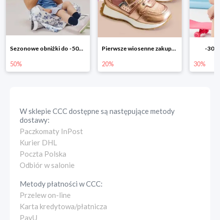
Pierwsze wiosenne zakupy -20%
-30% na wszystko!!
-40% n
20%
30%
40%
W sklepie
CCC
dostępne są następujące metody
dostawy:
Paczkomaty InPost
Kurier DHL
Poczta Polska
Odbiór w salonie
Metody płatności w
CCC
:
Przelew on-line
Karta kredytowa/płatnicza
PayU