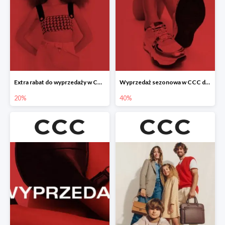
Extra rabat do wyprzedaży w CCC -20%
Wyprzedaż sezonowa w CCC do -40%
20%
40%