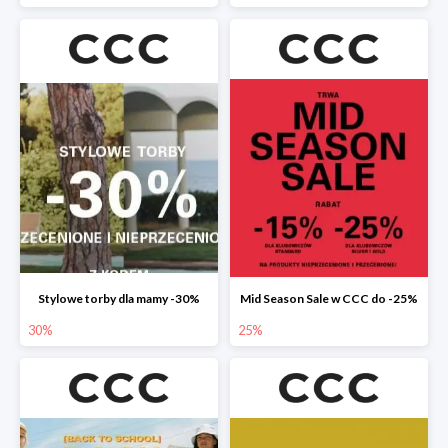
Stylowe torby dla mamy -30%
Mid Season Sale w CCC do -25%
30%
25%