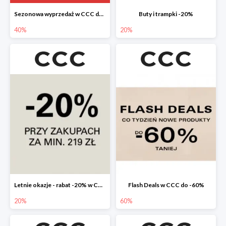
Sezonowa wyprzedaż w CCC do -40%
Buty i trampki -20%
40%
20%
Letnie okazje - rabat -20% w CCC
Flash Deals w CCC do -60%
20%
60%