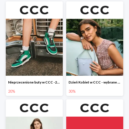
Nieprzecenione buty w CCC -20%
Dzień Kobiet w CCC - wybrane torebki i buty do -30%
20%
30%