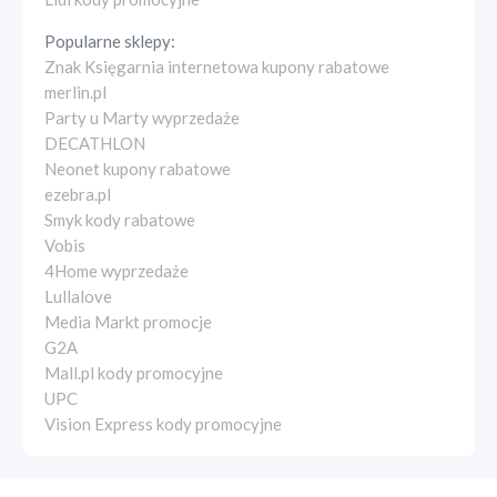
Popularne sklepy:
Znak Księgarnia internetowa kupony rabatowe
merlin.pl
Party u Marty wyprzedaże
DECATHLON
Neonet kupony rabatowe
ezebra.pl
Smyk kody rabatowe
Vobis
4Home wyprzedaże
Lullalove
Media Markt promocje
G2A
Mall.pl kody promocyjne
UPC
Vision Express kody promocyjne