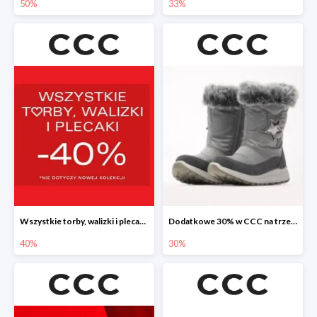
50%
33%
Wszystkie torby, walizki i plecaki w CCC -40%
Dodatkowe 30% w CCC na trzewiki, botki i kozaki
40%
30%