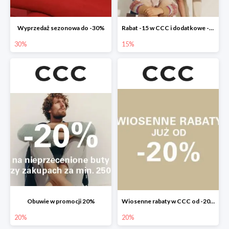
Wyprzedaż sezonowa do -30%
Rabat -15 w CCC i dodatkowe -20% dla klubowiczów
30%
15%
Obuwie w promocji 20%
Wiosenne rabaty w CCC od -20%
20%
20%