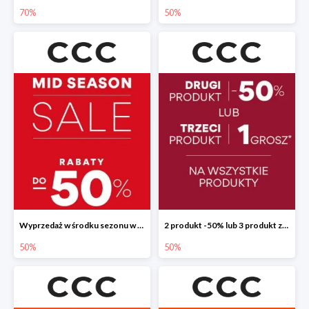
70%
50%
Wyprzedaż w środku sezonu w CCC do -50%
2 produkt -50% lub 3 produkt za 1 grosz
50%
50%