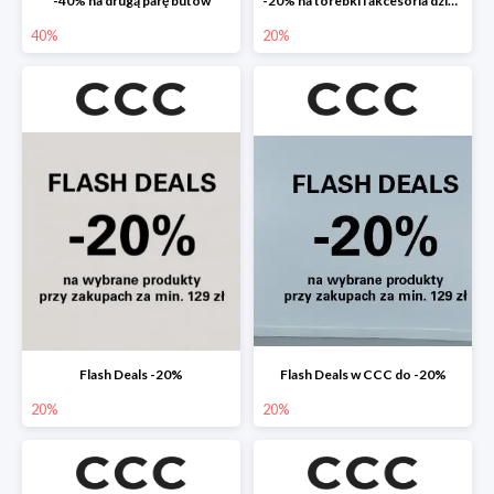
-40% na drugą parę butów
-20% na torebki i akcesoria dziecięce
40%
20%
Flash Deals -20%
Flash Deals w CCC do -20%
20%
20%