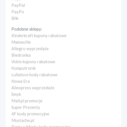
PayPal
PayPo
Blik
Podobne sklepy:
Kinderkraft kupony rabatowe
Mamaville
Allegro wyprzedaże
Biedronka
Vobis kupony rabatowe
Komputronik
Lullalove kody rabatowe
Nowa Era
Aliexpress wyprzedaże
Smyk
Mall.pl promocje
Super Prezenty
4F kody promocyjne
Mustache.pl
Party u Marty kody promocyjne