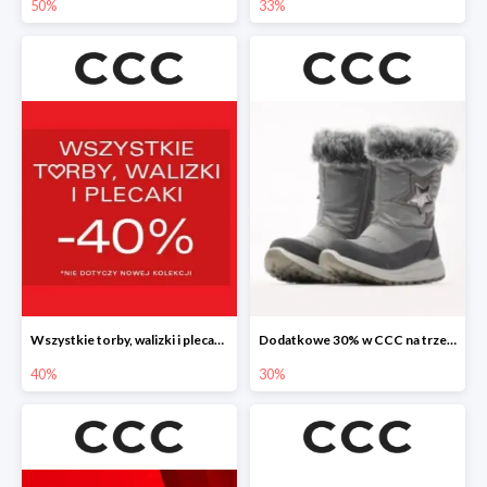
50%
33%
Wszystkie torby, walizki i plecaki w CCC -40%
Dodatkowe 30% w CCC na trzewiki, botki i kozaki
40%
30%