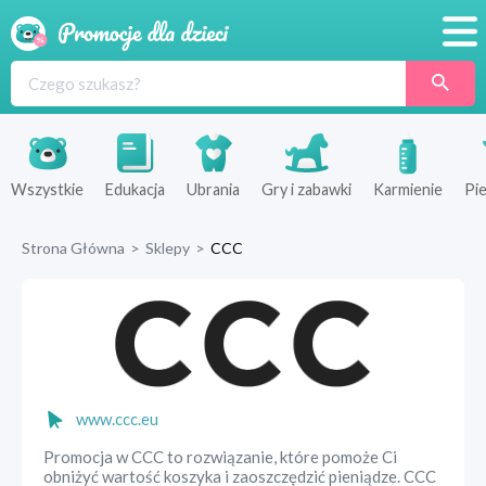
Promocje
Produkty
Sklepy
Wszystkie
Edukacja
Ubrania
Gry i zabawki
Karmienie
Pie
Blog
Strona Główna
>
Sklepy
>
CCC
Wyprawka
www.ccc.eu
Promocja w CCC to rozwiązanie, które pomoże Ci
obniżyć wartość koszyka i zaoszczędzić pieniądze. CCC