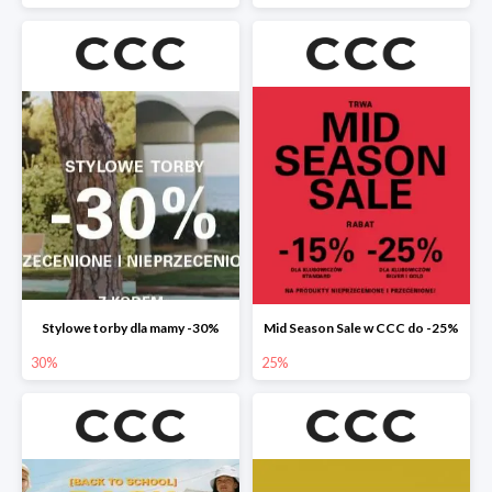
Stylowe torby dla mamy -30%
Mid Season Sale w CCC do -25%
30%
25%