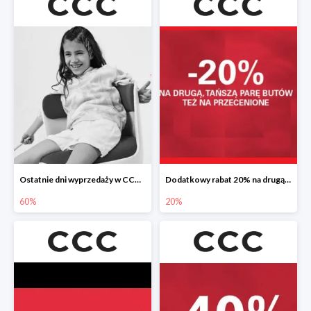
Ostatnie dni wyprzedaży w CCC do -60%
Dodatkowy rabat 20% na drugą, tańszą parę butów
60%
20%