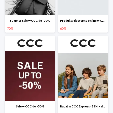
Summer Sale w CCC do -70%
Produkty dostępne online w CCC do -60%
70%
60%
Sale w CCC do -50%
Rabat w CCC Express -33% + darmowa dostawa