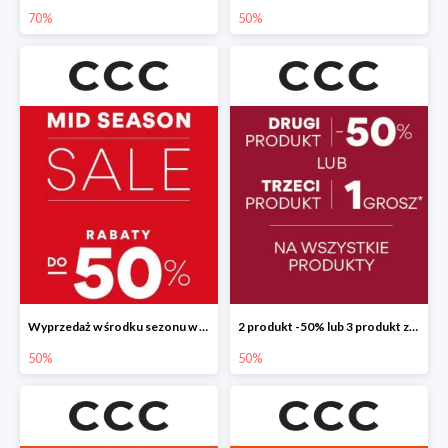
70%
50%
Wyprzedaż w środku sezonu w CCC do -50%
2 produkt -50% lub 3 produkt za 1 grosz
50%
50%