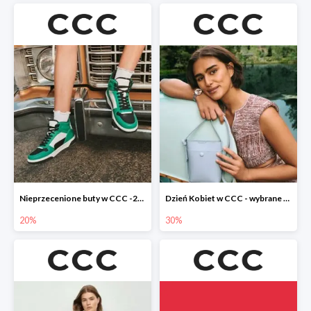
Nieprzecenione buty w CCC -20%
Dzień Kobiet w CCC - wybrane torebki i buty do -30%
20%
30%