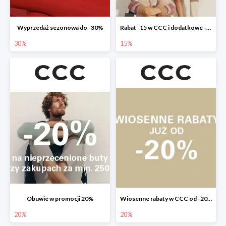
Wyprzedaż sezonowa do -30%
Rabat -15 w CCC i dodatkowe -20% dla klubowiczów
30%
15%
Obuwie w promocji 20%
Wiosenne rabaty w CCC od -20%
20%
20%