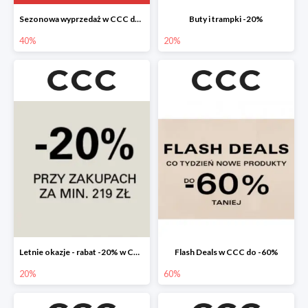
Sezonowa wyprzedaż w CCC do -40%
Buty i trampki -20%
40%
20%
Letnie okazje - rabat -20% w CCC
Flash Deals w CCC do -60%
20%
60%