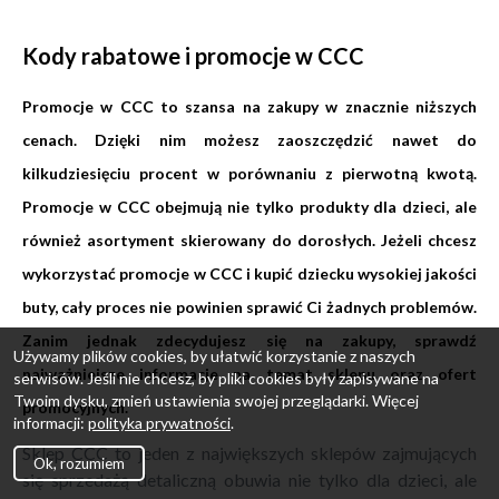
Kody rabatowe i promocje w CCC
Promocje w CCC to szansa na zakupy w znacznie niższych
cenach. Dzięki nim możesz zaoszczędzić nawet do
kilkudziesięciu procent w porównaniu z pierwotną kwotą.
Promocje w CCC obejmują nie tylko produkty dla dzieci, ale
również asortyment skierowany do dorosłych. Jeżeli chcesz
wykorzystać promocje w CCC i kupić dziecku wysokiej jakości
buty, cały proces nie powinien sprawić Ci żadnych problemów.
Zanim jednak zdecydujesz się na zakupy, sprawdź
Używamy plików cookies, by ułatwić korzystanie z naszych
najważniejsze informacje na temat sklepu oraz ofert
serwisów. Jeśli nie chcesz, by pliki cookies były zapisywane na
Twoim dysku, zmień ustawienia swojej przeglądarki. Więcej
promocyjnych.
informacji:
polityka prywatności
.
Sklep CCC to jeden z największych sklepów zajmujących
Ok, rozumiem
się sprzedażą detaliczną obuwia nie tylko dla dzieci, ale