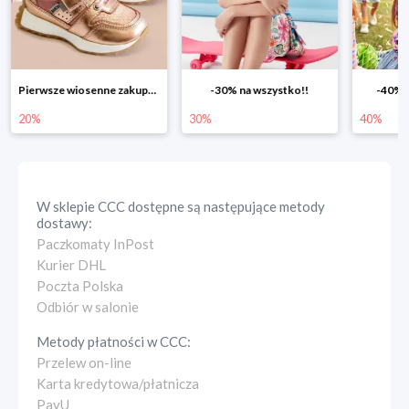
-30% na wszystko!!
-40% na drugą sztukę
Wiosenn
30%
40%
25%
W sklepie
CCC
dostępne są następujące metody
dostawy:
Paczkomaty InPost
Kurier DHL
Poczta Polska
Odbiór w salonie
Metody płatności w
CCC
:
Przelew on-line
Karta kredytowa/płatnicza
PayU