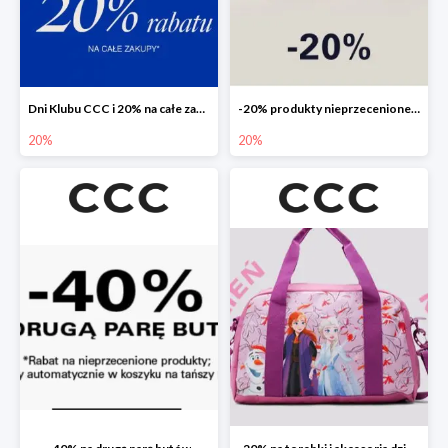
Dni Klubu CCC i 20% na całe zakupy
-20% produkty nieprzecenione 🌼🌷
20%
20%