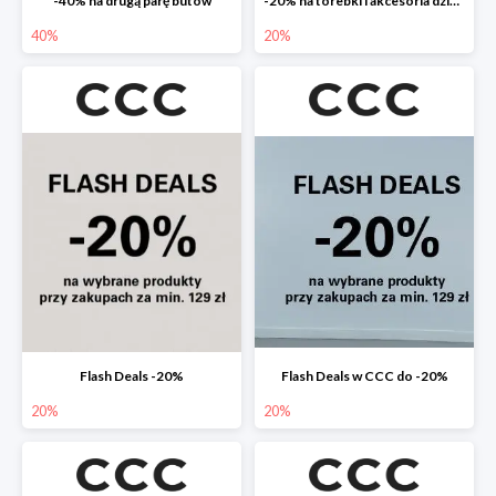
-40% na drugą parę butów
-20% na torebki i akcesoria dziecięce
40%
20%
Flash Deals -20%
Flash Deals w CCC do -20%
20%
20%