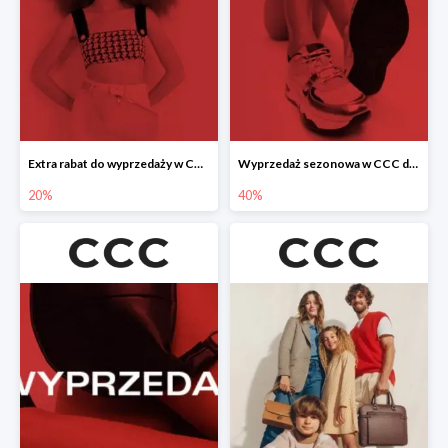
Extra rabat do wyprzedaży w CCC -20%
Wyprzedaż sezonowa w CCC do -40%
20%
40%