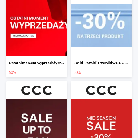
Ostatni moment wyprzedaży w CCC do -50%
Botki, kozaki i trzewiki w CCC do -30%
50%
30%