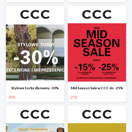
Stylowe torby dla mamy -30%
Mid Season Sale w CCC do -25%
30%
25%