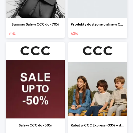
Summer Sale w CCC do -70%
Produkty dostępne online w CCC do -60%
70%
60%
Sale w CCC do -50%
Rabat w CCC Express -33% + darmowa dostawa