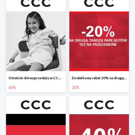
Ostatnie dni wyprzedaży w CCC do -60%
Dodatkowy rabat 20% na drugą, tańszą parę butów
60%
20%