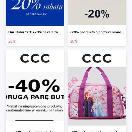
Dni Klubu CCC i 20% na całe zakupy
-20% produkty nieprzecenione 🌼🌷
20%
20%