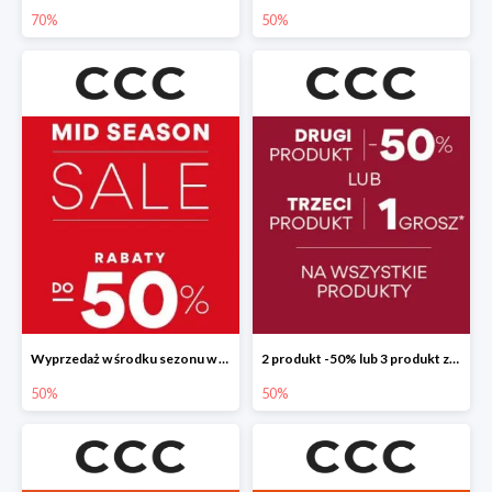
70%
50%
Wyprzedaż w środku sezonu w CCC do -50%
2 produkt -50% lub 3 produkt za 1 grosz
50%
50%