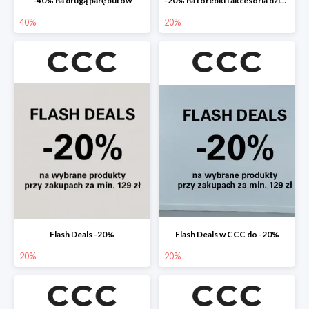
-40% na drugą parę butów
-20% na torebki i akcesoria dziecięce
40%
20%
Flash Deals -20%
Flash Deals w CCC do -20%
20%
20%