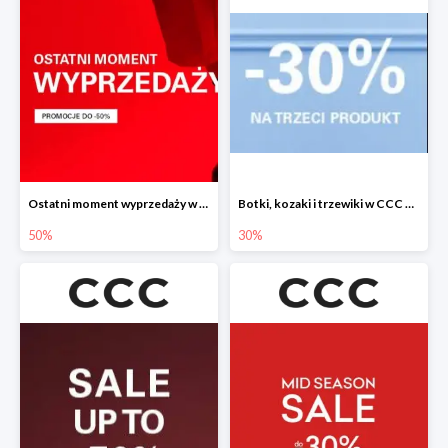
Ostatni moment wyprzedaży w CCC do -50%
Botki, kozaki i trzewiki w CCC do -30%
50%
30%