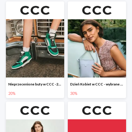
Nieprzecenione buty w CCC -20%
Dzień Kobiet w CCC - wybrane torebki i buty do -30%
20%
30%