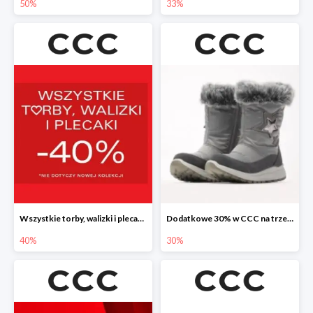
50%
33%
Wszystkie torby, walizki i plecaki w CCC -40%
Dodatkowe 30% w CCC na trzewiki, botki i kozaki
40%
30%