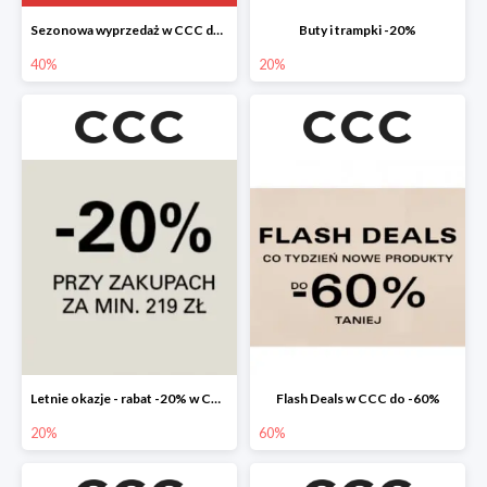
Sezonowa wyprzedaż w CCC do -40%
Buty i trampki -20%
40%
20%
Letnie okazje - rabat -20% w CCC
Flash Deals w CCC do -60%
20%
60%