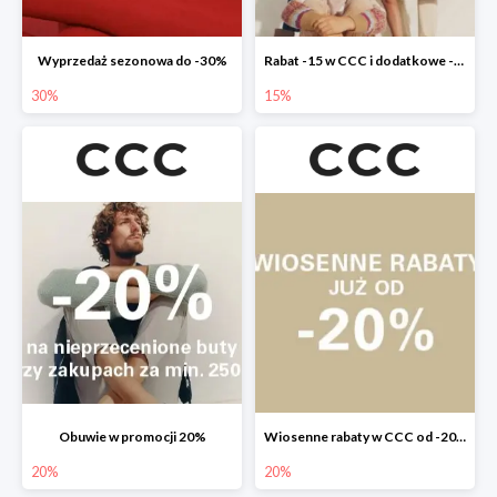
Wyprzedaż sezonowa do -30%
Rabat -15 w CCC i dodatkowe -20% dla klubowiczów
30%
15%
Obuwie w promocji 20%
Wiosenne rabaty w CCC od -20%
20%
20%