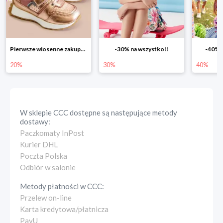
-30% na wszystko!!
-40% na drugą sztukę
Wiosenn
30%
40%
25%
W sklepie
CCC
dostępne są następujące metody
dostawy:
Paczkomaty InPost
Kurier DHL
Poczta Polska
Odbiór w salonie
Metody płatności w
CCC
:
Przelew on-line
Karta kredytowa/płatnicza
PayU