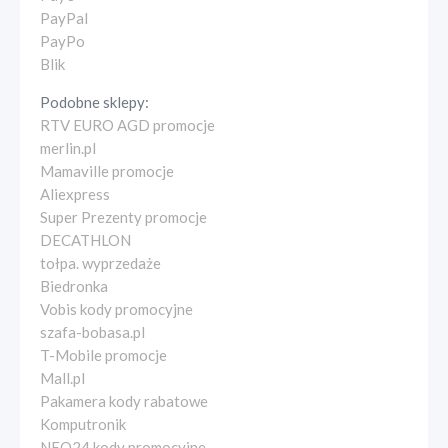
PayPal
PayPo
Blik
Podobne sklepy:
RTV EURO AGD promocje
merlin.pl
Mamaville promocje
Aliexpress
Super Prezenty promocje
DECATHLON
tołpa. wyprzedaże
Biedronka
Vobis kody promocyjne
szafa-bobasa.pl
T-Mobile promocje
Mall.pl
Pakamera kody rabatowe
Komputronik
NEO24 kody promocyjne