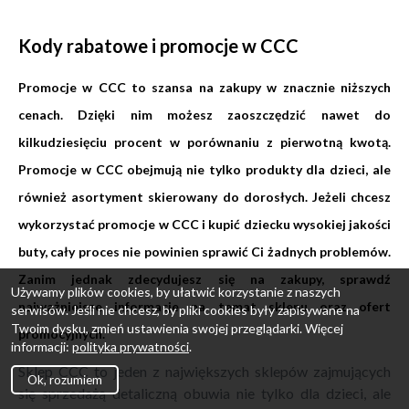
Kody rabatowe i promocje w CCC
Promocje w CCC to szansa na zakupy w znacznie niższych
cenach. Dzięki nim możesz zaoszczędzić nawet do
kilkudziesięciu procent w porównaniu z pierwotną kwotą.
Promocje w CCC obejmują nie tylko produkty dla dzieci, ale
również asortyment skierowany do dorosłych. Jeżeli chcesz
wykorzystać promocje w CCC i kupić dziecku wysokiej jakości
buty, cały proces nie powinien sprawić Ci żadnych problemów.
Zanim jednak zdecydujesz się na zakupy, sprawdź
Używamy plików cookies, by ułatwić korzystanie z naszych
najważniejsze informacje na temat sklepu oraz ofert
serwisów. Jeśli nie chcesz, by pliki cookies były zapisywane na
Twoim dysku, zmień ustawienia swojej przeglądarki. Więcej
promocyjnych.
informacji:
polityka prywatności
.
Sklep CCC to jeden z największych sklepów zajmujących
Ok, rozumiem
się sprzedażą detaliczną obuwia nie tylko dla dzieci, ale