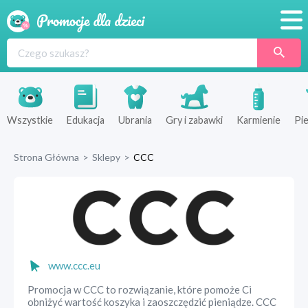
Promocje
Produkty
Sklepy
Wszystkie
Edukacja
Ubrania
Gry i zabawki
Karmienie
Pie
Blog
Strona Główna
>
Sklepy
>
CCC
Wyprawka
www.ccc.eu
Promocja w CCC to rozwiązanie, które pomoże Ci
obniżyć wartość koszyka i zaoszczędzić pieniądze. CCC