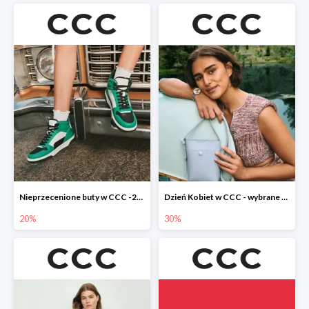
Nieprzecenione buty w CCC -20%
Dzień Kobiet w CCC - wybrane torebki i buty do -30%
20%
30%