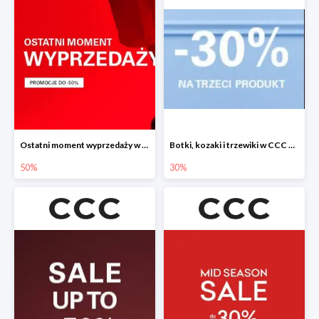
Ostatni moment wyprzedaży w CCC do -50%
Botki, kozaki i trzewiki w CCC do -30%
50%
30%