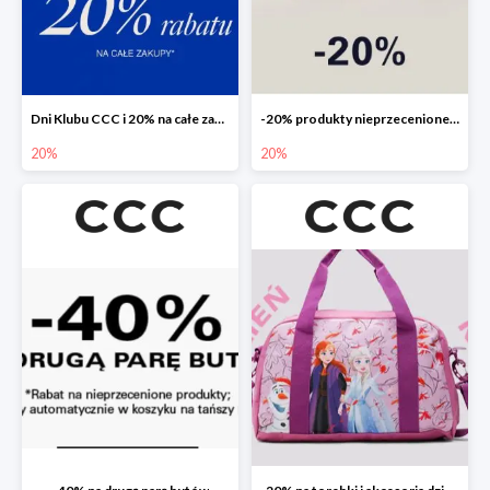
Dni Klubu CCC i 20% na całe zakupy
-20% produkty nieprzecenione 🌼🌷
20%
20%