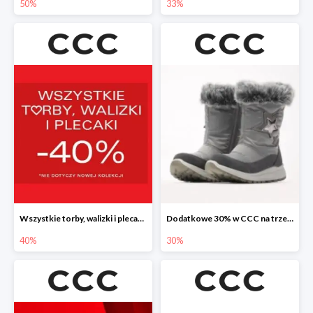
50%
33%
Wszystkie torby, walizki i plecaki w CCC -40%
Dodatkowe 30% w CCC na trzewiki, botki i kozaki
40%
30%