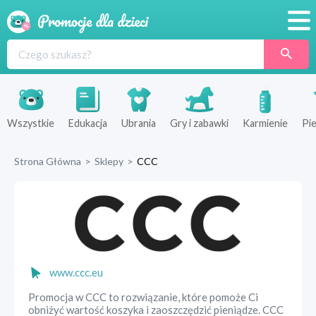
Promocje
Produkty
Sklepy
Wszystkie
Edukacja
Ubrania
Gry i zabawki
Karmienie
Pie
Blog
Strona Główna
>
Sklepy
>
CCC
Wyprawka
www.ccc.eu
Promocja w CCC to rozwiązanie, które pomoże Ci
obniżyć wartość koszyka i zaoszczędzić pieniądze. CCC