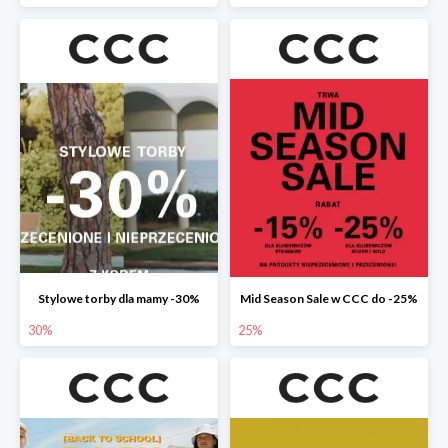
Stylowe torby dla mamy -30%
Mid Season Sale w CCC do -25%
30%
25%