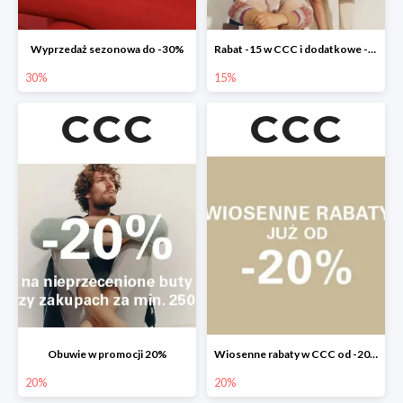
Wyprzedaż sezonowa do -30%
Rabat -15 w CCC i dodatkowe -20% dla klubowiczów
30%
15%
Obuwie w promocji 20%
Wiosenne rabaty w CCC od -20%
20%
20%