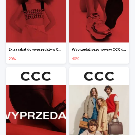
Extra rabat do wyprzedaży w CCC -20%
Wyprzedaż sezonowa w CCC do -40%
20%
40%