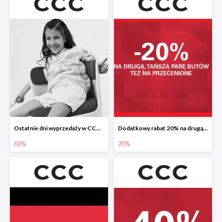
Ostatnie dni wyprzedaży w CCC do -60%
Dodatkowy rabat 20% na drugą, tańszą parę butów
60%
20%