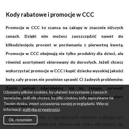
Kody rabatowe i promocje w CCC
Promocje w CCC to szansa na zakupy w znacznie niższych
cenach. Dzięki nim możesz zaoszczędzić nawet do
kilkudziesięciu procent w porównaniu z pierwotną kwotą.
Promocje w CCC obejmują nie tylko produkty dla dzieci, ale
również asortyment skierowany do dorosłych. Jeżeli chcesz
wykorzystać promocje w CCC i kupić dziecku wysokiej jakości
buty, cały proces nie powinien sprawić Ci żadnych problemów.
Zanim jednak zdecydujesz się na zakupy, sprawdź
Używamy plików cookies, by ułatwić korzystanie z naszych
najważniejsze informacje na temat sklepu oraz ofert
serwisów. Jeśli nie chcesz, by pliki cookies były zapisywane na
Twoim dysku, zmień ustawienia swojej przeglądarki. Więcej
promocyjnych.
informacji:
polityka prywatności
.
Sklep CCC to jeden z największych sklepów zajmujących
Ok, rozumiem
się sprzedażą detaliczną obuwia nie tylko dla dzieci, ale