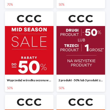
70%
50%
Wyprzedaż w środku sezonu w CCC do -50%
2 produkt -50% lub 3 produkt za 1 grosz
50%
50%