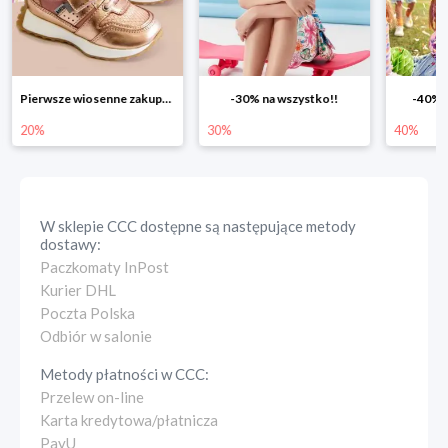
-30% na wszystko!!
-40% na drugą sztukę
Wiosenn
30%
40%
25%
W sklepie
CCC
dostępne są następujące metody
dostawy:
Paczkomaty InPost
Kurier DHL
Poczta Polska
Odbiór w salonie
Metody płatności w
CCC
:
Przelew on-line
Karta kredytowa/płatnicza
PayU