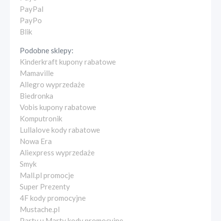
PayPal
PayPo
Blik
Podobne sklepy:
Kinderkraft kupony rabatowe
Mamaville
Allegro wyprzedaże
Biedronka
Vobis kupony rabatowe
Komputronik
Lullalove kody rabatowe
Nowa Era
Aliexpress wyprzedaże
Smyk
Mall.pl promocje
Super Prezenty
4F kody promocyjne
Mustache.pl
Party u Marty kody promocyjne