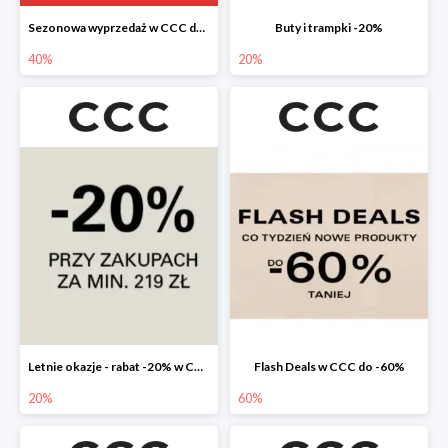
Sezonowa wyprzedaż w CCC do -40%
Buty i trampki -20%
40%
20%
Letnie okazje - rabat -20% w CCC
Flash Deals w CCC do -60%
20%
60%