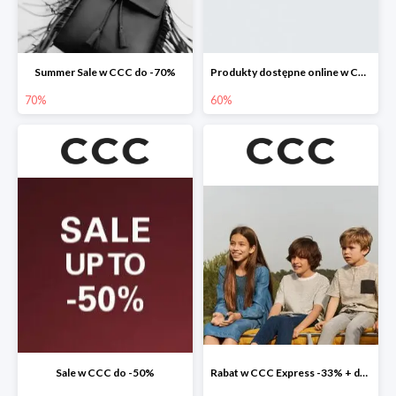
Summer Sale w CCC do -70%
Produkty dostępne online w CCC do -60%
70%
60%
Sale w CCC do -50%
Rabat w CCC Express -33% + darmowa dostawa