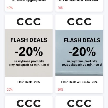
-40% na drugą parę butów
-20% na torebki i akcesoria dziecięce
40%
20%
Flash Deals -20%
Flash Deals w CCC do -20%
20%
20%