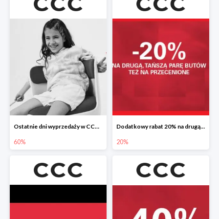
Ostatnie dni wyprzedaży w CCC do -60%
Dodatkowy rabat 20% na drugą, tańszą parę butów
60%
20%