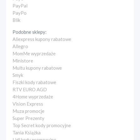
PayPal
PayPo
Blik
Podobne sklepy:
Aliexpress kupony rabatowe
Allegro
MomMe wyprzedaże
Ministore
Multu kupony rabatowe
Smyk
Fiszki kody rabatowe
RTV EURO AGD
4Home wyprzedaże
Vision Express
Muza promocje
Super Prezenty
Top Secret kody promocyjne
Tania Książka
Lidl kody promocyjne