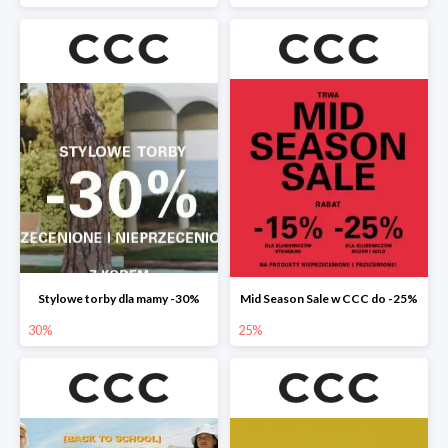
Stylowe torby dla mamy -30%
Mid Season Sale w CCC do -25%
30%
25%