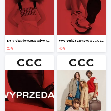
Extra rabat do wyprzedaży w CCC -20%
Wyprzedaż sezonowa w CCC do -40%
20%
40%