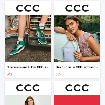
Nieprzecenione buty w CCC -20%
Dzień Kobiet w CCC - wybrane torebki i buty do -30%
20%
30%