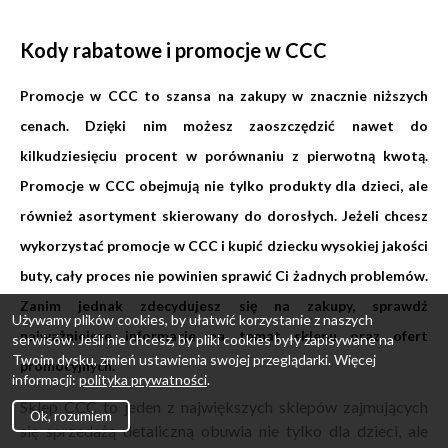
Kody rabatowe i promocje w CCC
Promocje w CCC to szansa na zakupy w znacznie niższych
cenach. Dzięki nim możesz zaoszczędzić nawet do
kilkudziesięciu procent w porównaniu z pierwotną kwotą.
Promocje w CCC obejmują nie tylko produkty dla dzieci, ale
również asortyment skierowany do dorosłych. Jeżeli chcesz
wykorzystać promocje w CCC i kupić dziecku wysokiej jakości
buty, cały proces nie powinien sprawić Ci żadnych problemów.
Zanim jednak zdecydujesz się na zakupy, sprawdź
Używamy plików cookies, by ułatwić korzystanie z naszych
najważniejsze informacje na temat sklepu oraz ofert
serwisów. Jeśli nie chcesz, by pliki cookies były zapisywane na
Twoim dysku, zmień ustawienia swojej przeglądarki. Więcej
promocyjnych.
informacji:
polityka prywatności
.
Sklep CCC to jeden z największych sklepów zajmujących
Ok, rozumiem
się sprzedażą detaliczną obuwia nie tylko dla dzieci, ale