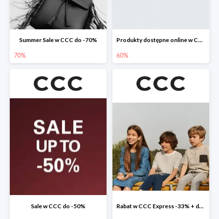
Summer Sale w CCC do -70%
Produkty dostępne online w CCC do -60%
70%
60%
Sale w CCC do -50%
Rabat w CCC Express -33% + darmowa dostawa