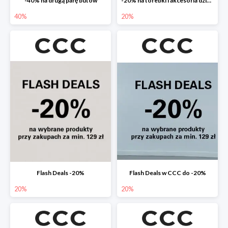
-40% na drugą parę butów
-20% na torebki i akcesoria dziecięce
40%
20%
Flash Deals -20%
Flash Deals w CCC do -20%
20%
20%