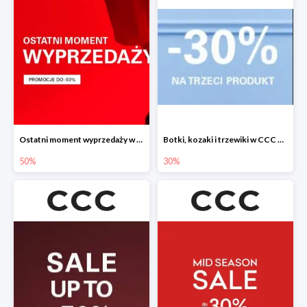
Ostatni moment wyprzedaży w CCC do -50%
Botki, kozaki i trzewiki w CCC do -30%
50%
30%