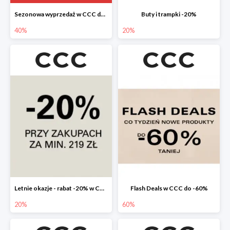
Sezonowa wyprzedaż w CCC do -40%
Buty i trampki -20%
40%
20%
Letnie okazje - rabat -20% w CCC
Flash Deals w CCC do -60%
20%
60%