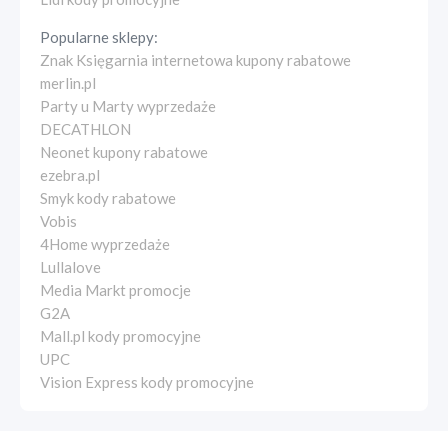
Popularne sklepy:
Znak Księgarnia internetowa kupony rabatowe
merlin.pl
Party u Marty wyprzedaże
DECATHLON
Neonet kupony rabatowe
ezebra.pl
Smyk kody rabatowe
Vobis
4Home wyprzedaże
Lullalove
Media Markt promocje
G2A
Mall.pl kody promocyjne
UPC
Vision Express kody promocyjne