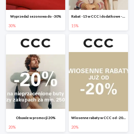
Wyprzedaż sezonowa do -30%
Rabat -15 w CCC i dodatkowe -20% dla klubowiczów
30%
15%
Obuwie w promocji 20%
Wiosenne rabaty w CCC od -20%
20%
20%