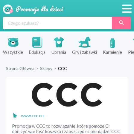
Promocje
Produkty
Sklepy
Wszystkie
Edukacja
Ubrania
Gry i zabawki
Karmienie
Pie
Blog
Strona Główna
>
Sklepy
>
CCC
Wyprawka
www.ccc.eu
Promocja w CCC to rozwiązanie, które pomoże Ci
obniżyć wartość koszyka i zaoszczędzić pieniądze. CCC