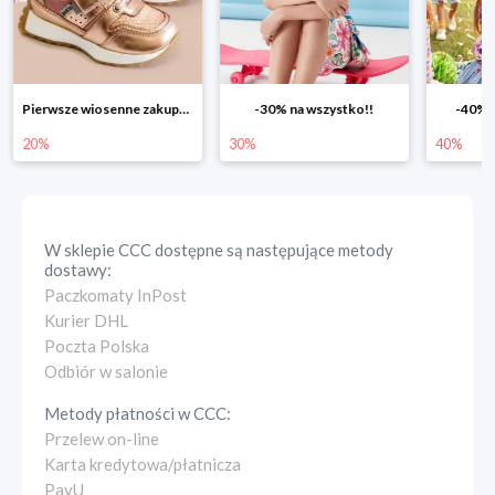
-30% na wszystko!!
-40% na drugą sztukę
Wiosenn
30%
40%
25%
W sklepie
CCC
dostępne są następujące metody
dostawy:
Paczkomaty InPost
Kurier DHL
Poczta Polska
Odbiór w salonie
Metody płatności w
CCC
:
Przelew on-line
Karta kredytowa/płatnicza
PayU