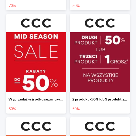
70%
50%
Wyprzedaż w środku sezonu w CCC do -50%
2 produkt -50% lub 3 produkt za 1 grosz
50%
50%