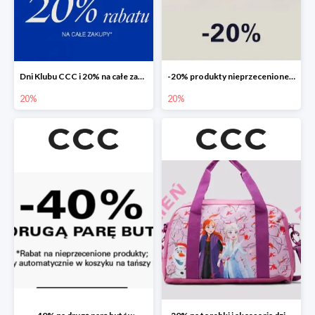
Dni Klubu CCC i 20% na całe zakupy
-20% produkty nieprzecenione 🌼🌷
20%
20%