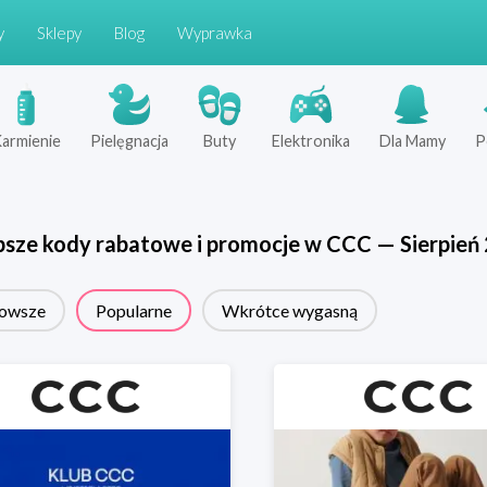
y
Sklepy
Blog
Wyprawka
armienie
Pielęgnacja
Buty
Elektronika
Dla Mamy
P
psze kody rabatowe i promocje w
CCC
—
Sierpień
owsze
Popularne
Wkrótce wygasną