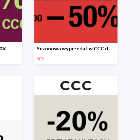
20%
Sezonowa wyprzedaż w CCC do -50%
50%