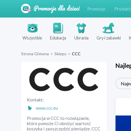
Promocje
Produkt
Wszystkie
Edukacja
Ubrania
Gry i zabawki
K
Strona Główna
>
Sklepy
>
CCC
Najle
Najn
Kontakt:
www.ccc.eu
Promocja w CCC to rozwiązanie,
które pomoże Ci obniżyć wartość
koszyka i zaoszczędzić pieniądze. CCC