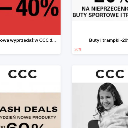
Sezonowa wyprzedaż w CCC do -40%
Buty i trampki -2
20%