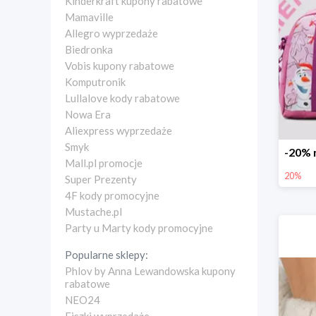
Kinderkraft kupony rabatowe
Mamaville
Allegro wyprzedaże
Biedronka
Vobis kupony rabatowe
Komputronik
Lullalove kody rabatowe
Nowa Era
Aliexpress wyprzedaże
Smyk
Mall.pl promocje
20%
Super Prezenty
4F kody promocyjne
Mustache.pl
Party u Marty kody promocyjne
Popularne sklepy:
Phlov by Anna Lewandowska kupony
rabatowe
NEO24