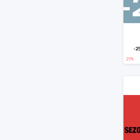
-2
25%