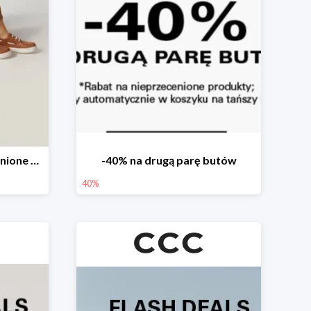
-20% produkty nieprzecenione 🌼🌷
-40% na drugą parę butów
40%