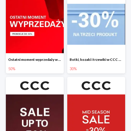
Ostatni moment wyprzedaży w CCC do -50%
Botki, kozaki i trzewiki w CCC do -30%
50%
30%