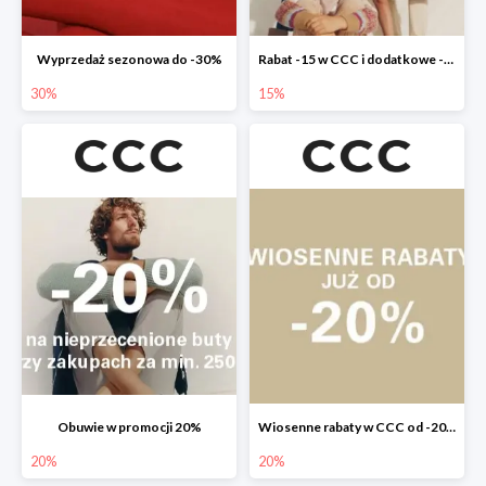
Wyprzedaż sezonowa do -30%
Rabat -15 w CCC i dodatkowe -20% dla klubowiczów
30%
15%
Obuwie w promocji 20%
Wiosenne rabaty w CCC od -20%
20%
20%