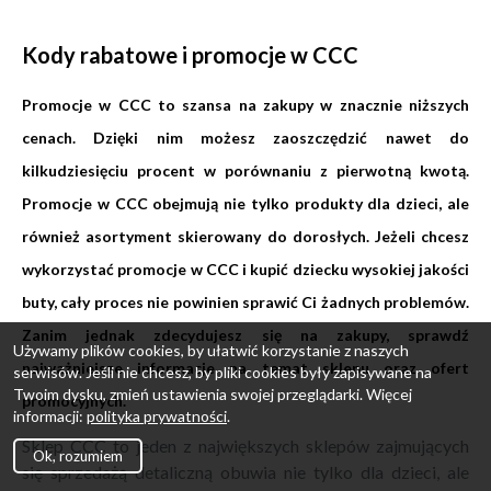
Kody rabatowe i promocje w CCC
Promocje w CCC to szansa na zakupy w znacznie niższych
cenach. Dzięki nim możesz zaoszczędzić nawet do
kilkudziesięciu procent w porównaniu z pierwotną kwotą.
Promocje w CCC obejmują nie tylko produkty dla dzieci, ale
również asortyment skierowany do dorosłych. Jeżeli chcesz
wykorzystać promocje w CCC i kupić dziecku wysokiej jakości
buty, cały proces nie powinien sprawić Ci żadnych problemów.
Zanim jednak zdecydujesz się na zakupy, sprawdź
Używamy plików cookies, by ułatwić korzystanie z naszych
najważniejsze informacje na temat sklepu oraz ofert
serwisów. Jeśli nie chcesz, by pliki cookies były zapisywane na
Twoim dysku, zmień ustawienia swojej przeglądarki. Więcej
promocyjnych.
informacji:
polityka prywatności
.
Sklep CCC to jeden z największych sklepów zajmujących
Ok, rozumiem
się sprzedażą detaliczną obuwia nie tylko dla dzieci, ale