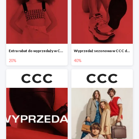
Extra rabat do wyprzedaży w CCC -20%
Wyprzedaż sezonowa w CCC do -40%
20%
40%