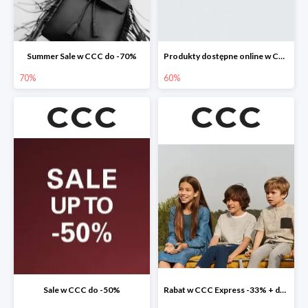
Summer Sale w CCC do -70%
Produkty dostępne online w CCC do -60%
70%
60%
Sale w CCC do -50%
Rabat w CCC Express -33% + darmowa dostawa