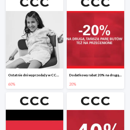
Ostatnie dni wyprzedaży w CCC do -60%
Dodatkowy rabat 20% na drugą, tańszą parę butów
60%
20%