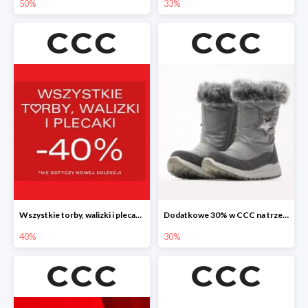
50%
33%
Wszystkie torby, walizki i plecaki w CCC -40%
Dodatkowe 30% w CCC na trzewiki, botki i kozaki
40%
30%