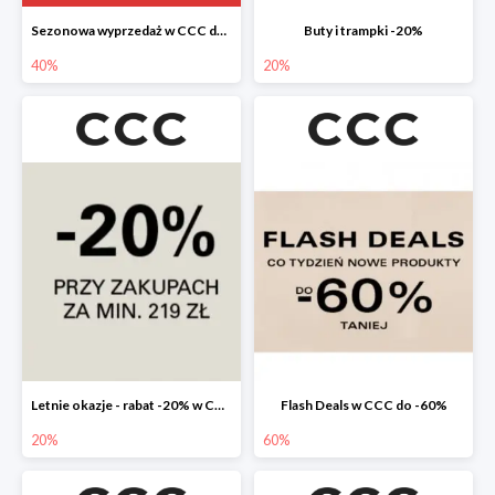
Sezonowa wyprzedaż w CCC do -40%
Buty i trampki -20%
40%
20%
Letnie okazje - rabat -20% w CCC
Flash Deals w CCC do -60%
20%
60%