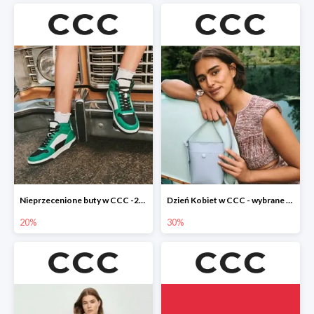
Nieprzecenione buty w CCC -20%
Dzień Kobiet w CCC - wybrane torebki i buty do -30%
20%
30%