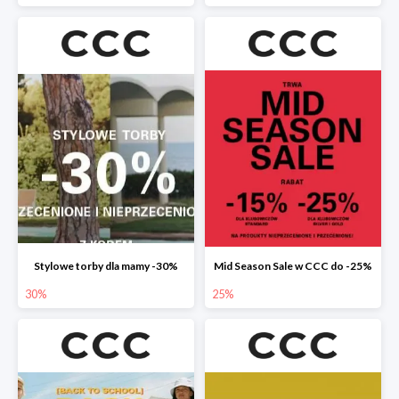
Stylowe torby dla mamy -30%
Mid Season Sale w CCC do -25%
30%
25%