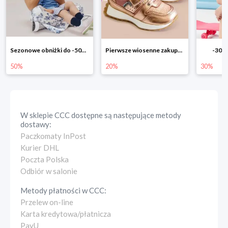
Pierwsze wiosenne zakupy -20%
-30% na wszystko!!
-40% n
20%
30%
40%
W sklepie
CCC
dostępne są następujące metody
dostawy:
Paczkomaty InPost
Kurier DHL
Poczta Polska
Odbiór w salonie
Metody płatności w
CCC
:
Przelew on-line
Karta kredytowa/płatnicza
PayU