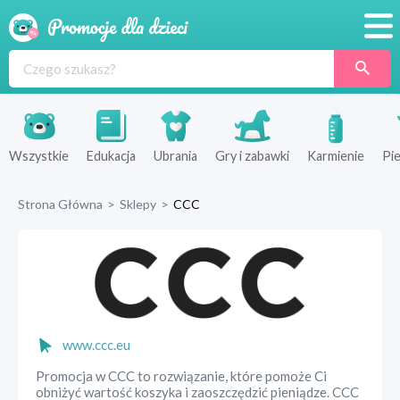
Promocje
Produkty
Sklepy
Wszystkie
Edukacja
Ubrania
Gry i zabawki
Karmienie
Pie
Blog
Strona Główna
>
Sklepy
>
CCC
Wyprawka
www.ccc.eu
Promocja w CCC to rozwiązanie, które pomoże Ci
obniżyć wartość koszyka i zaoszczędzić pieniądze. CCC