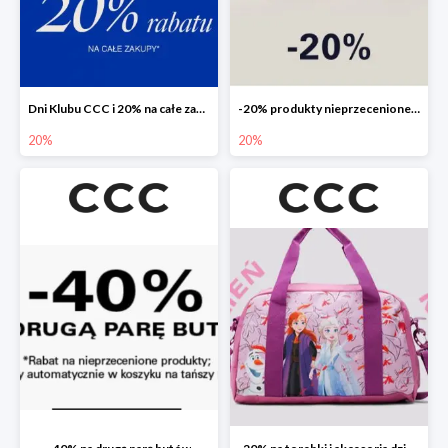
Dni Klubu CCC i 20% na całe zakupy
-20% produkty nieprzecenione 🌼🌷
20%
20%