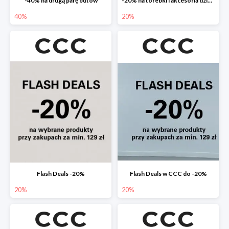
-40% na drugą parę butów
-20% na torebki i akcesoria dziecięce
40%
20%
Flash Deals -20%
Flash Deals w CCC do -20%
20%
20%