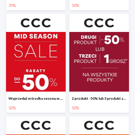
70%
50%
Wyprzedaż w środku sezonu w CCC do -50%
2 produkt -50% lub 3 produkt za 1 grosz
50%
50%