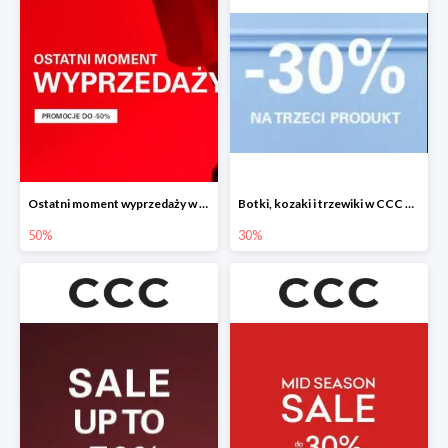
Ostatni moment wyprzedaży w CCC do -50%
Botki, kozaki i trzewiki w CCC do -30%
50%
30%