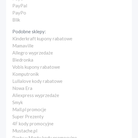
PayPal
PayPo
Blik
Podobne sklepy:
Kinderkraft kupony rabatowe
Mamaville
Allegro wyprzedaże
Biedronka
Vobis kupony rabatowe
Komputronik
Lullalove kody rabatowe
Nowa Era
Aliexpress wyprzedaże
Smyk
Mall.pl promocje
Super Prezenty
4F kody promocyjne
Mustache.pl
Party u Marty kody promocyjne