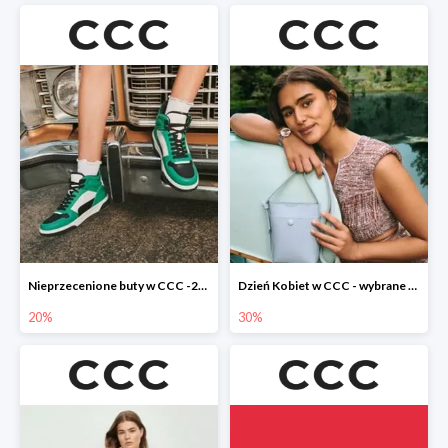
Nieprzecenione buty w CCC -20%
Dzień Kobiet w CCC - wybrane torebki i buty do -30%
20%
30%