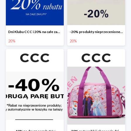
Dni Klubu CCC i 20% na całe zakupy
-20% produkty nieprzecenione 🌼🌷
20%
20%