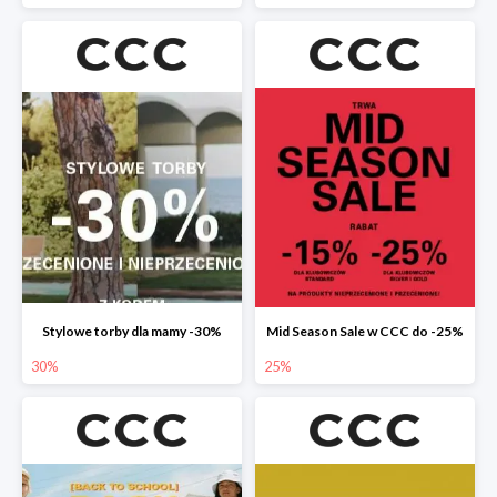
Stylowe torby dla mamy -30%
Mid Season Sale w CCC do -25%
30%
25%