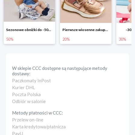
Pierwsze wiosenne zakupy -20%
-30% na wszystko!!
-40% n
20%
30%
40%
W sklepie
CCC
dostępne są następujące metody
dostawy:
Paczkomaty InPost
Kurier DHL
Poczta Polska
Odbiór w salonie
Metody płatności w
CCC
:
Przelew on-line
Karta kredytowa/płatnicza
PayU