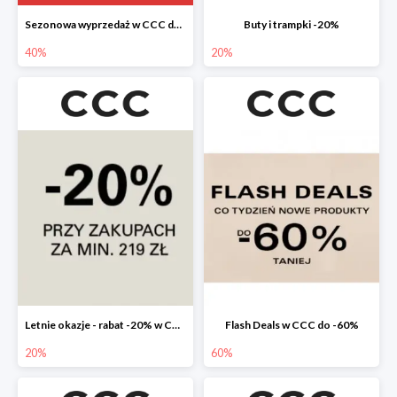
Sezonowa wyprzedaż w CCC do -40%
Buty i trampki -20%
40%
20%
Letnie okazje - rabat -20% w CCC
Flash Deals w CCC do -60%
20%
60%