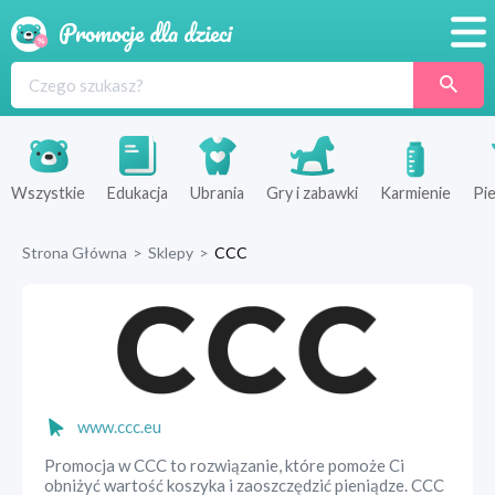
Promocje
Produkty
Sklepy
Wszystkie
Edukacja
Ubrania
Gry i zabawki
Karmienie
Pie
Blog
Strona Główna
>
Sklepy
>
CCC
Wyprawka
www.ccc.eu
Promocja w CCC to rozwiązanie, które pomoże Ci
obniżyć wartość koszyka i zaoszczędzić pieniądze. CCC