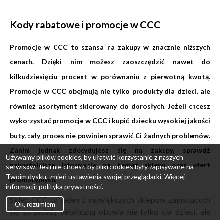
Kody rabatowe i promocje w CCC
Promocje w CCC to szansa na zakupy w znacznie niższych
cenach. Dzięki nim możesz zaoszczędzić nawet do
kilkudziesięciu procent w porównaniu z pierwotną kwotą.
Promocje w CCC obejmują nie tylko produkty dla dzieci, ale
również asortyment skierowany do dorosłych. Jeżeli chcesz
wykorzystać promocje w CCC i kupić dziecku wysokiej jakości
buty, cały proces nie powinien sprawić Ci żadnych problemów.
Zanim jednak zdecydujesz się na zakupy, sprawdź
Używamy plików cookies, by ułatwić korzystanie z naszych
najważniejsze informacje na temat sklepu oraz ofert
serwisów. Jeśli nie chcesz, by pliki cookies były zapisywane na
Twoim dysku, zmień ustawienia swojej przeglądarki. Więcej
promocyjnych.
informacji:
polityka prywatności
.
Sklep CCC to jeden z największych sklepów zajmujących
Ok, rozumiem
się sprzedażą detaliczną obuwia nie tylko dla dzieci, ale