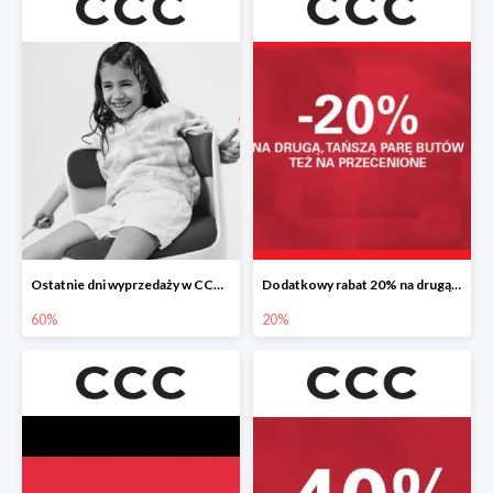
Ostatnie dni wyprzedaży w CCC do -60%
Dodatkowy rabat 20% na drugą, tańszą parę butów
60%
20%