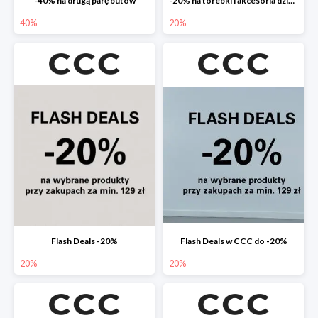
-40% na drugą parę butów
-20% na torebki i akcesoria dziecięce
40%
20%
Flash Deals -20%
Flash Deals w CCC do -20%
20%
20%