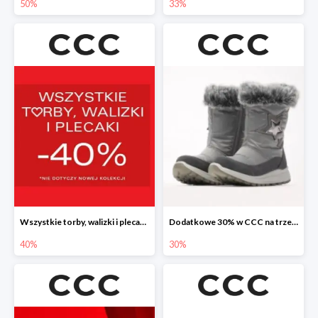
50%
33%
Wszystkie torby, walizki i plecaki w CCC -40%
Dodatkowe 30% w CCC na trzewiki, botki i kozaki
40%
30%