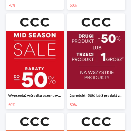
70%
50%
Wyprzedaż w środku sezonu w CCC do -50%
2 produkt -50% lub 3 produkt za 1 grosz
50%
50%