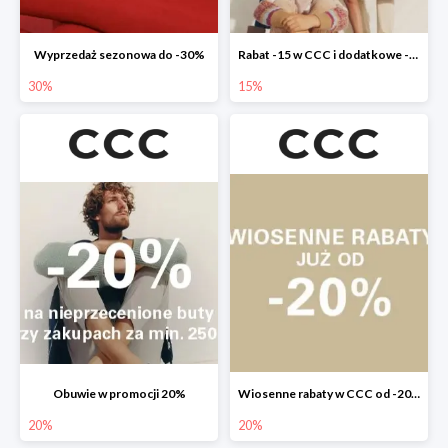
Wyprzedaż sezonowa do -30%
Rabat -15 w CCC i dodatkowe -20% dla klubowiczów
30%
15%
Obuwie w promocji 20%
Wiosenne rabaty w CCC od -20%
20%
20%