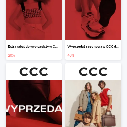
Extra rabat do wyprzedaży w CCC -20%
Wyprzedaż sezonowa w CCC do -40%
20%
40%