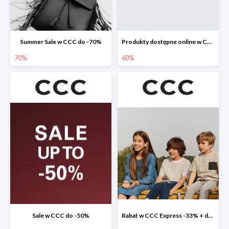
Summer Sale w CCC do -70%
Produkty dostępne online w CCC do -60%
70%
60%
Sale w CCC do -50%
Rabat w CCC Express -33% + darmowa dostawa