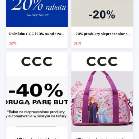
Dni Klubu CCC i 20% na całe zakupy
-20% produkty nieprzecenione 🌼🌷
20%
20%