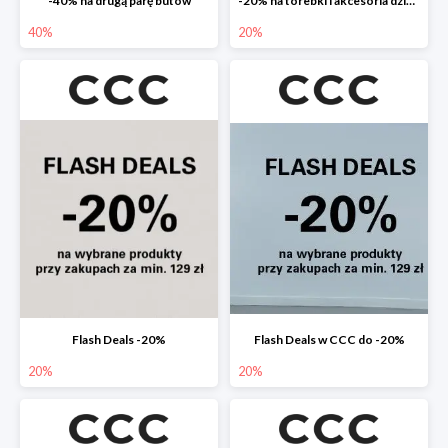
-40% na drugą parę butów
-20% na torebki i akcesoria dziecięce
40%
20%
Flash Deals -20%
Flash Deals w CCC do -20%
20%
20%