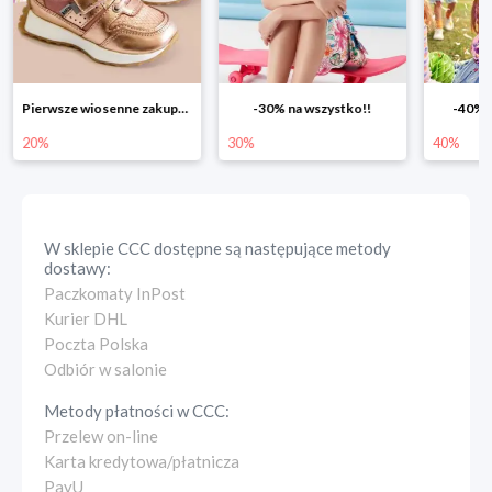
-30% na wszystko!!
-40% na drugą sztukę
Wiosenn
30%
40%
25%
W sklepie
CCC
dostępne są następujące metody
dostawy:
Paczkomaty InPost
Kurier DHL
Poczta Polska
Odbiór w salonie
Metody płatności w
CCC
:
Przelew on-line
Karta kredytowa/płatnicza
PayU