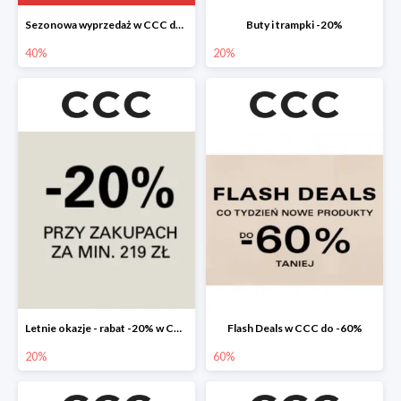
Sezonowa wyprzedaż w CCC do -40%
Buty i trampki -20%
40%
20%
Letnie okazje - rabat -20% w CCC
Flash Deals w CCC do -60%
20%
60%