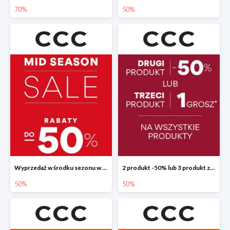
70%
50%
Wyprzedaż w środku sezonu w CCC do -50%
2 produkt -50% lub 3 produkt za 1 grosz
50%
50%