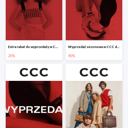
Extra rabat do wyprzedaży w CCC -20%
Wyprzedaż sezonowa w CCC do -40%
20%
40%