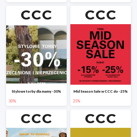
Stylowe torby dla mamy -30%
Mid Season Sale w CCC do -25%
30%
25%