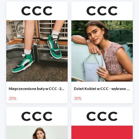
Nieprzecenione buty w CCC -20%
Dzień Kobiet w CCC - wybrane torebki i buty do -30%
20%
30%