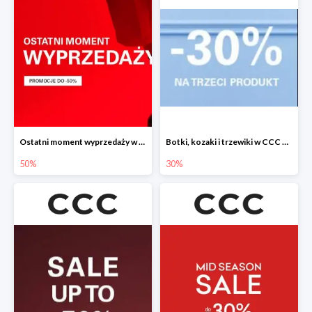
Ostatni moment wyprzedaży w CCC do -50%
Botki, kozaki i trzewiki w CCC do -30%
50%
30%