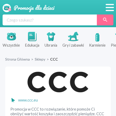
Promocje
Produkty
Sklepy
Wszystkie
Edukacja
Ubrania
Gry i zabawki
Karmienie
Pie
Blog
Strona Główna
>
Sklepy
>
CCC
Wyprawka
www.ccc.eu
Promocja w CCC to rozwiązanie, które pomoże Ci
obniżyć wartość koszyka i zaoszczędzić pieniądze. CCC