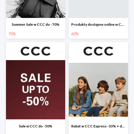
Summer Sale w CCC do -70%
Produkty dostępne online w CCC do -60%
70%
60%
Sale w CCC do -50%
Rabat w CCC Express -33% + darmowa dostawa