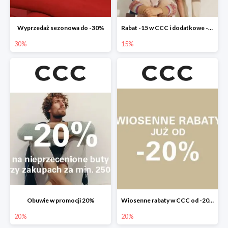
Wyprzedaż sezonowa do -30%
Rabat -15 w CCC i dodatkowe -20% dla klubowiczów
30%
15%
Obuwie w promocji 20%
Wiosenne rabaty w CCC od -20%
20%
20%