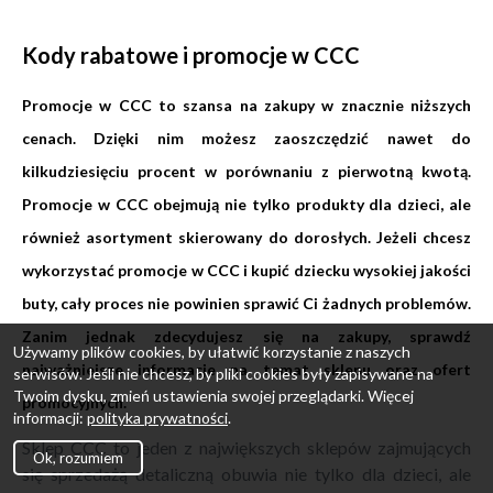
Kody rabatowe i promocje w CCC
Promocje w CCC to szansa na zakupy w znacznie niższych
cenach. Dzięki nim możesz zaoszczędzić nawet do
kilkudziesięciu procent w porównaniu z pierwotną kwotą.
Promocje w CCC obejmują nie tylko produkty dla dzieci, ale
również asortyment skierowany do dorosłych. Jeżeli chcesz
wykorzystać promocje w CCC i kupić dziecku wysokiej jakości
buty, cały proces nie powinien sprawić Ci żadnych problemów.
Zanim jednak zdecydujesz się na zakupy, sprawdź
Używamy plików cookies, by ułatwić korzystanie z naszych
najważniejsze informacje na temat sklepu oraz ofert
serwisów. Jeśli nie chcesz, by pliki cookies były zapisywane na
Twoim dysku, zmień ustawienia swojej przeglądarki. Więcej
promocyjnych.
informacji:
polityka prywatności
.
Sklep CCC to jeden z największych sklepów zajmujących
Ok, rozumiem
się sprzedażą detaliczną obuwia nie tylko dla dzieci, ale