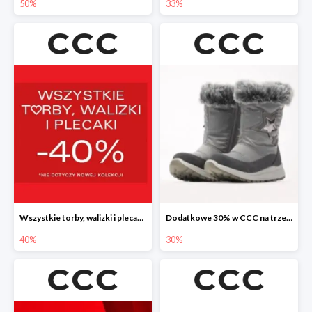
50%
33%
Wszystkie torby, walizki i plecaki w CCC -40%
Dodatkowe 30% w CCC na trzewiki, botki i kozaki
40%
30%