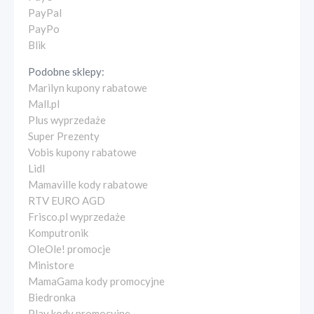
PayPal
PayPo
Blik
Podobne sklepy:
Marilyn kupony rabatowe
Mall.pl
Plus wyprzedaże
Super Prezenty
Vobis kupony rabatowe
Lidl
Mamaville kody rabatowe
RTV EURO AGD
Frisco.pl wyprzedaże
Komputronik
OleOle! promocje
Ministore
MamaGama kody promocyjne
Biedronka
Play kody promocyjne