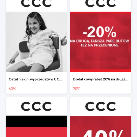
Ostatnie dni wyprzedaży w CCC do -60%
Dodatkowy rabat 20% na drugą, tańszą parę butów
60%
20%