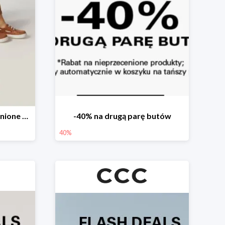
-20% produkty nieprzecenione 🌼🌷
-40% na drugą parę butów
40%