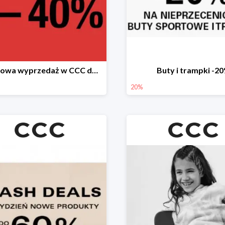
Sezonowa wyprzedaż w CCC do -40%
Buty i trampki -2
20%