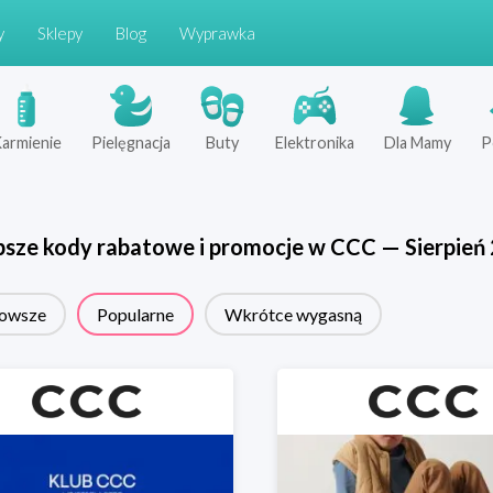
y
Sklepy
Blog
Wyprawka
armienie
Pielęgnacja
Buty
Elektronika
Dla Mamy
P
psze kody rabatowe i promocje w
CCC
—
Sierpień
owsze
Popularne
Wkrótce wygasną