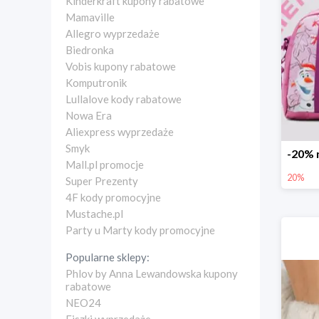
Kinderkraft kupony rabatowe
Mamaville
Allegro wyprzedaże
Biedronka
Vobis kupony rabatowe
Komputronik
Lullalove kody rabatowe
Nowa Era
Aliexpress wyprzedaże
Smyk
Mall.pl promocje
20%
Super Prezenty
4F kody promocyjne
Mustache.pl
Party u Marty kody promocyjne
Popularne sklepy:
Phlov by Anna Lewandowska kupony
rabatowe
NEO24