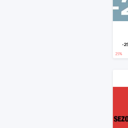
-2
25%