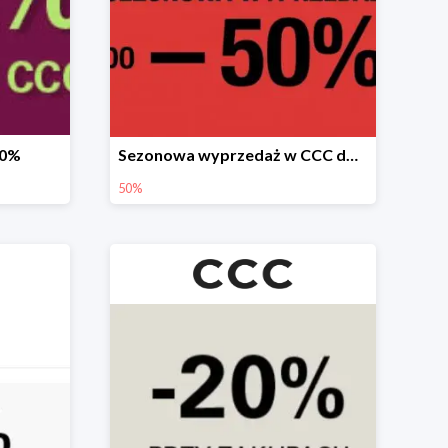
20%
Sezonowa wyprzedaż w CCC do -50%
50%