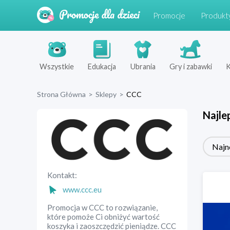
Promocje
Produkt
Wszystkie
Edukacja
Ubrania
Gry i zabawki
K
Strona Główna
>
Sklepy
>
CCC
Najle
Najn
Kontakt:
www.ccc.eu
Promocja w CCC to rozwiązanie,
które pomoże Ci obniżyć wartość
koszyka i zaoszczędzić pieniądze. CCC