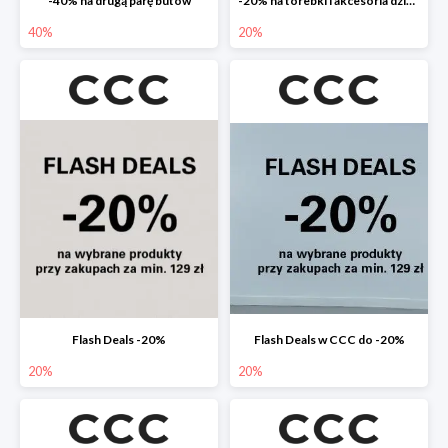
-40% na drugą parę butów
-20% na torebki i akcesoria dziecięce
40%
20%
Flash Deals -20%
Flash Deals w CCC do -20%
20%
20%