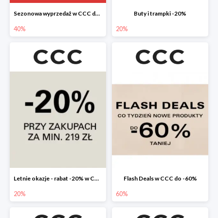
Sezonowa wyprzedaż w CCC do -40%
Buty i trampki -20%
40%
20%
Letnie okazje - rabat -20% w CCC
Flash Deals w CCC do -60%
20%
60%