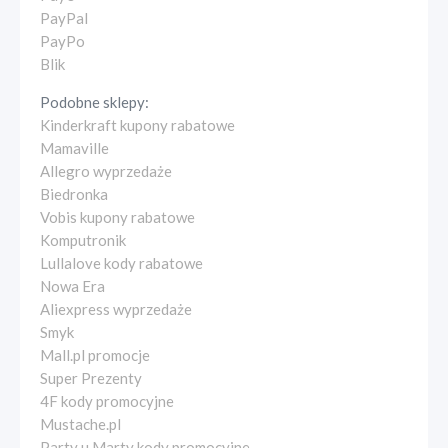
PayPal
PayPo
Blik
Podobne sklepy:
Kinderkraft kupony rabatowe
Mamaville
Allegro wyprzedaże
Biedronka
Vobis kupony rabatowe
Komputronik
Lullalove kody rabatowe
Nowa Era
Aliexpress wyprzedaże
Smyk
Mall.pl promocje
Super Prezenty
4F kody promocyjne
Mustache.pl
Party u Marty kody promocyjne