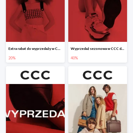
Extra rabat do wyprzedaży w CCC -20%
Wyprzedaż sezonowa w CCC do -40%
20%
40%