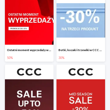
Ostatni moment wyprzedaży w CCC do -50%
Botki, kozaki i trzewiki w CCC do -30%
50%
30%