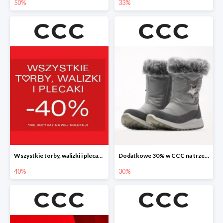
50%
33%
Wszystkie torby, walizki i plecaki w CCC -40%
Dodatkowe 30% w CCC na trzewiki, botki i kozaki
40%
30%