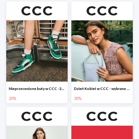
Nieprzecenione buty w CCC -20%
Dzień Kobiet w CCC - wybrane torebki i buty do -30%
20%
30%