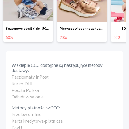
Pierwsze wiosenne zakupy -20%
-30% na wszystko!!
-40% n
20%
30%
40%
W sklepie
CCC
dostępne są następujące metody
dostawy:
Paczkomaty InPost
Kurier DHL
Poczta Polska
Odbiór w salonie
Metody płatności w
CCC
:
Przelew on-line
Karta kredytowa/płatnicza
PayU