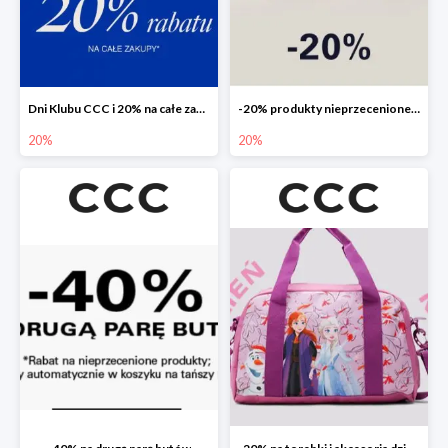
Dni Klubu CCC i 20% na całe zakupy
-20% produkty nieprzecenione 🌼🌷
20%
20%