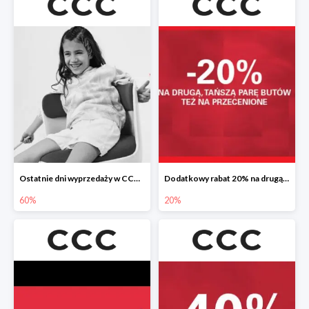
Ostatnie dni wyprzedaży w CCC do -60%
Dodatkowy rabat 20% na drugą, tańszą parę butów
60%
20%