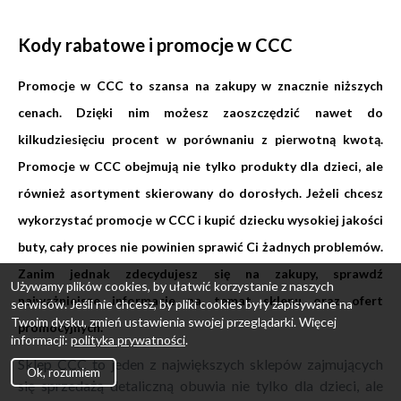
Kody rabatowe i promocje w CCC
Promocje w CCC to szansa na zakupy w znacznie niższych
cenach. Dzięki nim możesz zaoszczędzić nawet do
kilkudziesięciu procent w porównaniu z pierwotną kwotą.
Promocje w CCC obejmują nie tylko produkty dla dzieci, ale
również asortyment skierowany do dorosłych. Jeżeli chcesz
wykorzystać promocje w CCC i kupić dziecku wysokiej jakości
buty, cały proces nie powinien sprawić Ci żadnych problemów.
Zanim jednak zdecydujesz się na zakupy, sprawdź
Używamy plików cookies, by ułatwić korzystanie z naszych
najważniejsze informacje na temat sklepu oraz ofert
serwisów. Jeśli nie chcesz, by pliki cookies były zapisywane na
Twoim dysku, zmień ustawienia swojej przeglądarki. Więcej
promocyjnych.
informacji:
polityka prywatności
.
Sklep CCC to jeden z największych sklepów zajmujących
Ok, rozumiem
się sprzedażą detaliczną obuwia nie tylko dla dzieci, ale