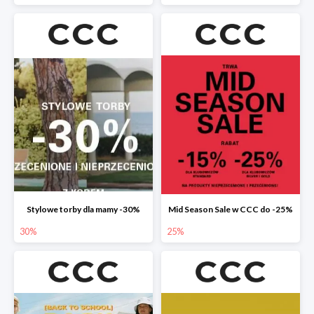
Stylowe torby dla mamy -30%
Mid Season Sale w CCC do -25%
30%
25%