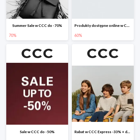
Summer Sale w CCC do -70%
Produkty dostępne online w CCC do -60%
70%
60%
Sale w CCC do -50%
Rabat w CCC Express -33% + darmowa dostawa