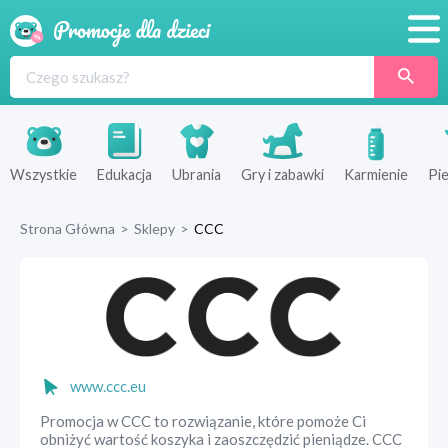
Promocje
Produkty
Sklepy
Wszystkie
Edukacja
Ubrania
Gry i zabawki
Karmienie
Pie
Blog
Strona Główna
>
Sklepy
>
CCC
Wyprawka
www.ccc.eu
Promocja w CCC to rozwiązanie, które pomoże Ci
obniżyć wartość koszyka i zaoszczędzić pieniądze. CCC