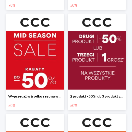
70%
50%
Wyprzedaż w środku sezonu w CCC do -50%
2 produkt -50% lub 3 produkt za 1 grosz
50%
50%