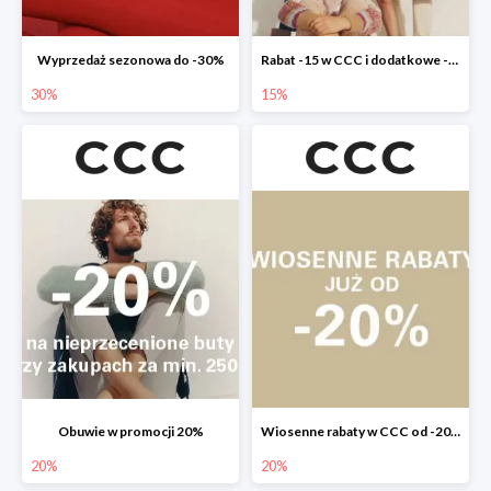
Wyprzedaż sezonowa do -30%
Rabat -15 w CCC i dodatkowe -20% dla klubowiczów
30%
15%
Obuwie w promocji 20%
Wiosenne rabaty w CCC od -20%
20%
20%