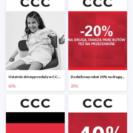
Ostatnie dni wyprzedaży w CCC do -60%
Dodatkowy rabat 20% na drugą, tańszą parę butów
60%
20%