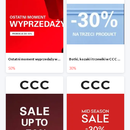
Ostatni moment wyprzedaży w CCC do -50%
Botki, kozaki i trzewiki w CCC do -30%
50%
30%