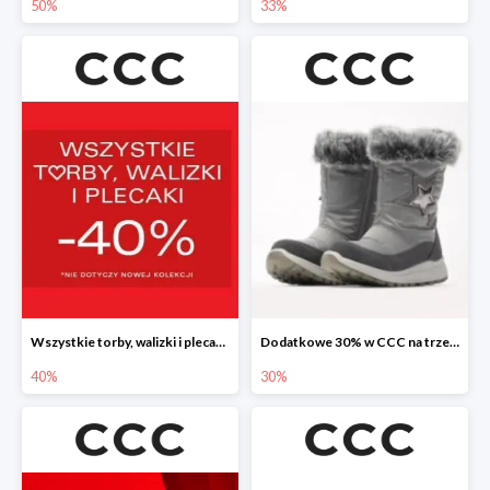
50%
33%
Wszystkie torby, walizki i plecaki w CCC -40%
Dodatkowe 30% w CCC na trzewiki, botki i kozaki
40%
30%