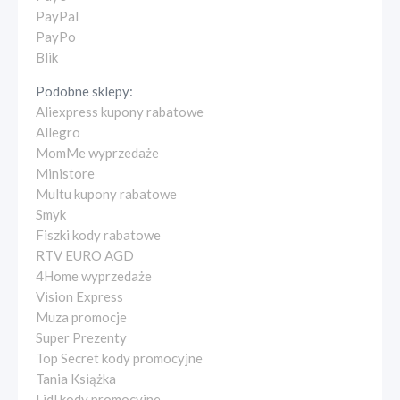
PayPal
PayPo
Blik
Podobne sklepy:
Aliexpress kupony rabatowe
Allegro
MomMe wyprzedaże
Ministore
Multu kupony rabatowe
Smyk
Fiszki kody rabatowe
RTV EURO AGD
4Home wyprzedaże
Vision Express
Muza promocje
Super Prezenty
Top Secret kody promocyjne
Tania Książka
Lidl kody promocyjne