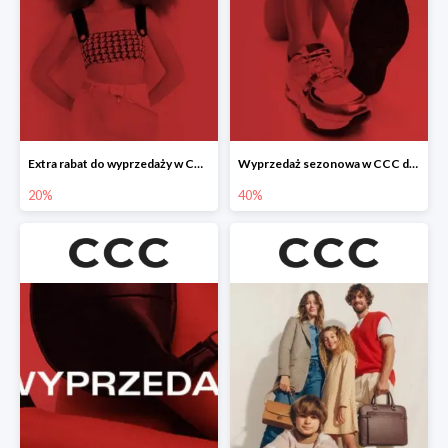
Extra rabat do wyprzedaży w CCC -20%
Wyprzedaż sezonowa w CCC do -40%
20%
40%