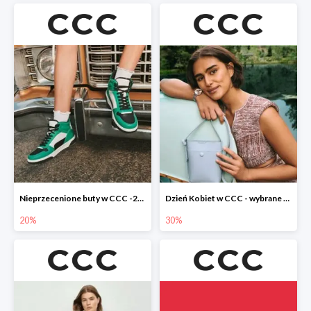
Nieprzecenione buty w CCC -20%
Dzień Kobiet w CCC - wybrane torebki i buty do -30%
20%
30%