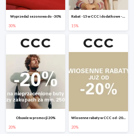
Wyprzedaż sezonowa do -30%
Rabat -15 w CCC i dodatkowe -20% dla klubowiczów
30%
15%
Obuwie w promocji 20%
Wiosenne rabaty w CCC od -20%
20%
20%