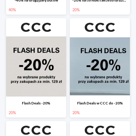
-40% na drugą parę butów
-20% na torebki i akcesoria dziecięce
40%
20%
Flash Deals -20%
Flash Deals w CCC do -20%
20%
20%