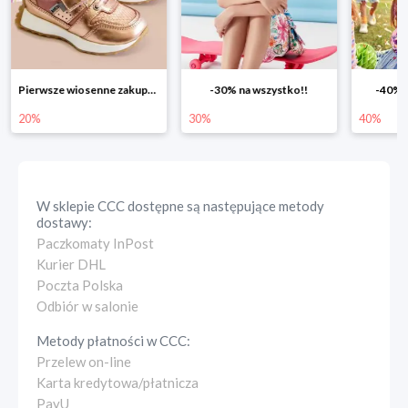
-30% na wszystko!!
-40% na drugą sztukę
Wiosenn
30%
40%
25%
W sklepie
CCC
dostępne są następujące metody
dostawy:
Paczkomaty InPost
Kurier DHL
Poczta Polska
Odbiór w salonie
Metody płatności w
CCC
:
Przelew on-line
Karta kredytowa/płatnicza
PayU