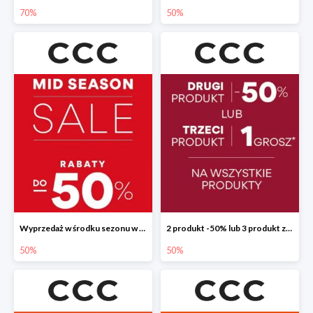
70%
50%
Wyprzedaż w środku sezonu w CCC do -50%
2 produkt -50% lub 3 produkt za 1 grosz
50%
50%