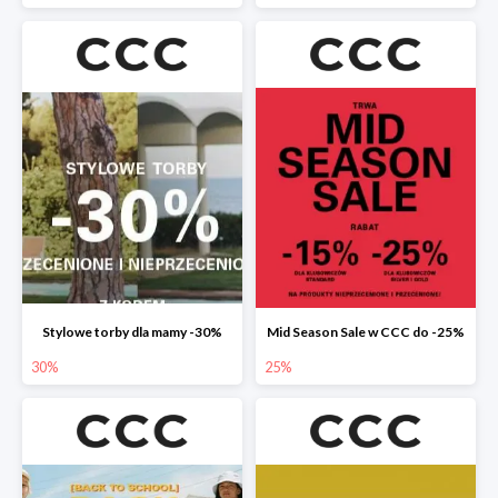
Stylowe torby dla mamy -30%
Mid Season Sale w CCC do -25%
30%
25%