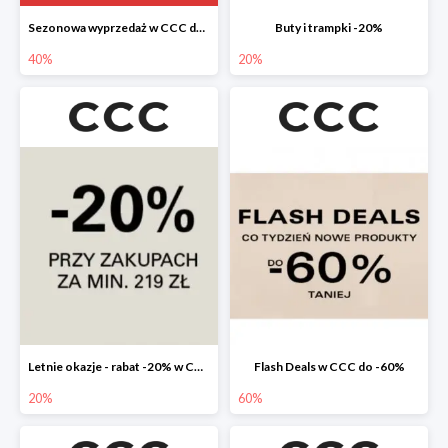
Sezonowa wyprzedaż w CCC do -40%
Buty i trampki -20%
40%
20%
Letnie okazje - rabat -20% w CCC
Flash Deals w CCC do -60%
20%
60%