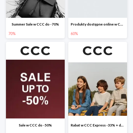
Summer Sale w CCC do -70%
Produkty dostępne online w CCC do -60%
70%
60%
Sale w CCC do -50%
Rabat w CCC Express -33% + darmowa dostawa