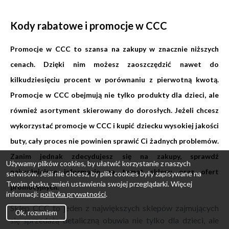
Kody rabatowe i promocje w CCC
Promocje w CCC to szansa na zakupy w znacznie niższych
cenach. Dzięki nim możesz zaoszczędzić nawet do
kilkudziesięciu procent w porównaniu z pierwotną kwotą.
Promocje w CCC obejmują nie tylko produkty dla dzieci, ale
również asortyment skierowany do dorosłych. Jeżeli chcesz
wykorzystać promocje w CCC i kupić dziecku wysokiej jakości
buty, cały proces nie powinien sprawić Ci żadnych problemów.
Zanim jednak zdecydujesz się na zakupy, sprawdź
Używamy plików cookies, by ułatwić korzystanie z naszych
najważniejsze informacje na temat sklepu oraz ofert
serwisów. Jeśli nie chcesz, by pliki cookies były zapisywane na
Twoim dysku, zmień ustawienia swojej przeglądarki. Więcej
promocyjnych.
informacji:
polityka prywatności
.
Sklep CCC to jeden z największych sklepów zajmujących
Ok, rozumiem
się sprzedażą detaliczną obuwia nie tylko dla dzieci, ale