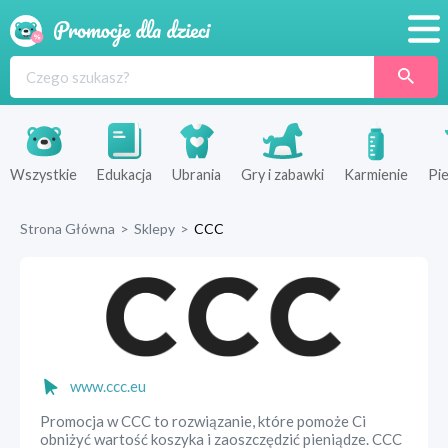
Promocje
Produkty
Sklepy
Wszystkie
Edukacja
Ubrania
Gry i zabawki
Karmienie
Pie
Blog
Strona Główna
>
Sklepy
>
CCC
Wyprawka
www.ccc.eu
Promocja w CCC to rozwiązanie, które pomoże Ci
obniżyć wartość koszyka i zaoszczędzić pieniądze. CCC