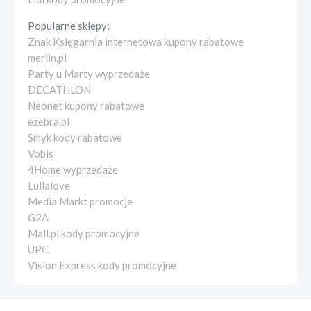
Popularne sklepy:
Znak Księgarnia internetowa kupony rabatowe
merlin.pl
Party u Marty wyprzedaże
DECATHLON
Neonet kupony rabatowe
ezebra.pl
Smyk kody rabatowe
Vobis
4Home wyprzedaże
Lullalove
Media Markt promocje
G2A
Mall.pl kody promocyjne
UPC
Vision Express kody promocyjne