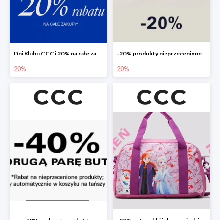
Dni Klubu CCC i 20% na całe zakupy
-20% produkty nieprzecenione 🌼🌷
20%
20%