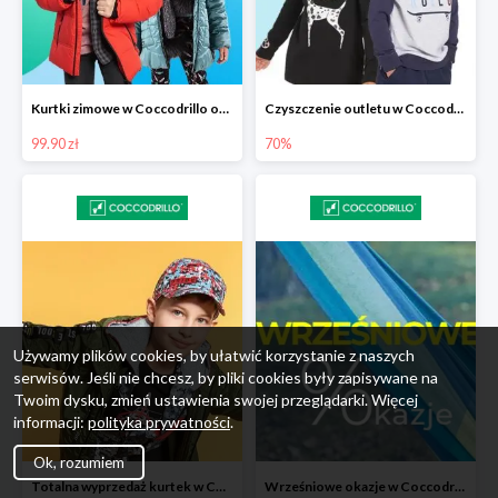
Kurtki zimowe w Coccodrillo od 99,90 zł
Czyszczenie outletu w Coccodrillo do -70%
99.90 zł
70%
Używamy plików cookies, by ułatwić korzystanie z naszych
serwisów. Jeśli nie chcesz, by pliki cookies były zapisywane na
Twoim dysku, zmień ustawienia swojej przeglądarki. Więcej
informacji:
polityka prywatności
.
Ok, rozumiem
Totalna wyprzedaż kurtek w Coccodrillo - extra 15%
Wrześniowe okazje w Coccodrillo do -50%