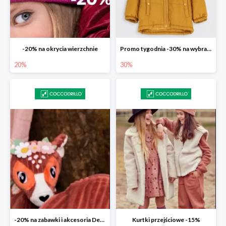
-20% na okrycia wierzchnie
Promo tygodnia -30% na wybrane modele
20%
30%
-20% na zabawki i akcesoria Deglingos
Kurtki przejściowe -15%