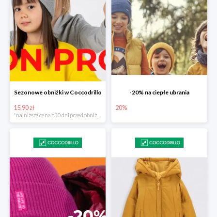
Sezonowe obniżki w Coccodrillo
-20% na ciepłe ubrania
15.90 zł
20%
*najniższa cena z 30 dni przed obniżką