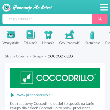
Promocje
Produkty
Sklepy
Wszystkie
Edukacja
Ubrania
Gry i zabawki
Karmienie
Pie
Blog
Strona Główna
>
Sklepy
>
COCCODRILLO
Wyprawka
www.pl.coccodrillo.eu
Kod rabatowy Coccodrillo outlet to sposób na tanie
zakupy dla dzieci! Coccodrillo to polski producent i