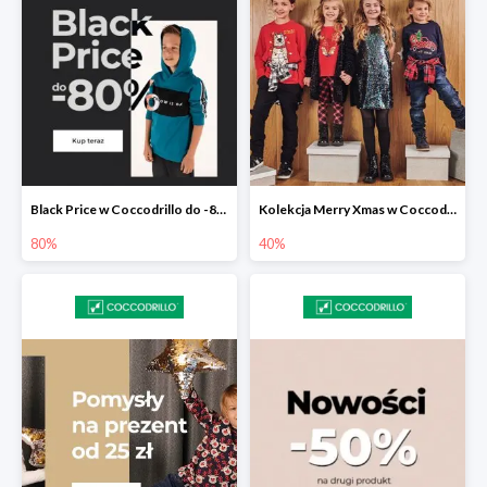
Black Price w Coccodrillo do -80%
Kolekcja Merry Xmas w Coccodrillo do -40%
80%
40%