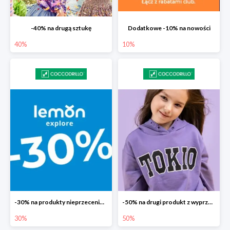
-40% na drugą sztukę
Dodatkowe -10% na nowości
40%
10%
-30% na produkty nieprzecenione Lemon
-50% na drugi produkt z wyprzedaży
30%
50%