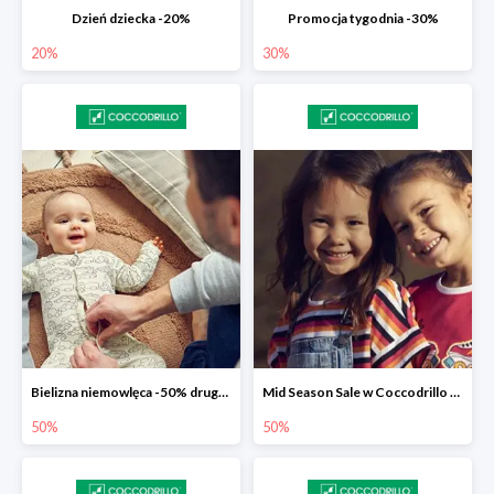
Dzień dziecka -20%
Promocja tygodnia -30%
20%
30%
Bielizna niemowlęca -50% druga sztuka
Mid Season Sale w Coccodrillo do -50%
50%
50%