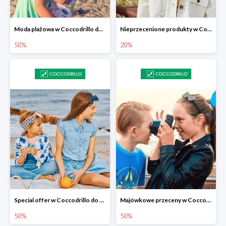
Moda plażowa w Coccodrillo do -50%
Nieprzecenione produkty w Coccodrillo -20%
50%
20%
Special offer w Coccodrillo do -50%
Majówkowe przeceny w Coccodrillo do -50%
50%
50%