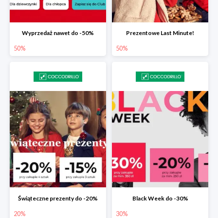
Wyprzedaż nawet do -50%
Prezentowe Last Minute!
50%
50%
Świąteczne prezenty do -20%
Black Week do -30%
20%
30%