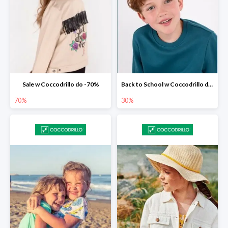
Sale w Coccodrillo do -70%
Back to School w Coccodrillo do -30%
70%
30%