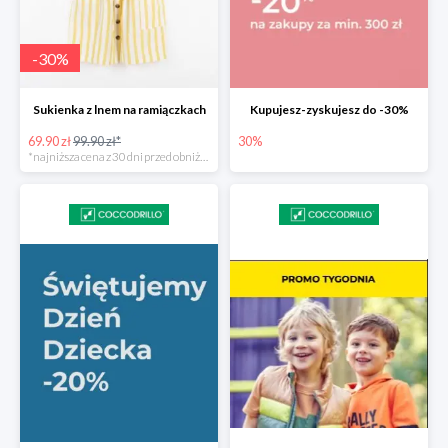
-
30
%
Sukienka z lnem na ramiączkach
Kupujesz-zyskujesz do -30%
69.90 zł
99.90 zł*
30%
*najniższa cena z 30 dni przed obniżką