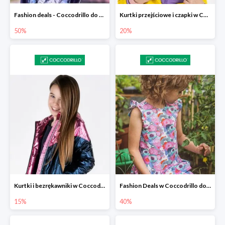
Fashion deals - Coccodrillo do -50%
Kurtki przejściowe i czapki w Coccodrillo -20% przy zakupie dwóch produuktów
50%
20%
Kurtki i bezrękawniki w Coccodrillo -15%
Fashion Deals w Coccodrillo do -40%
15%
40%