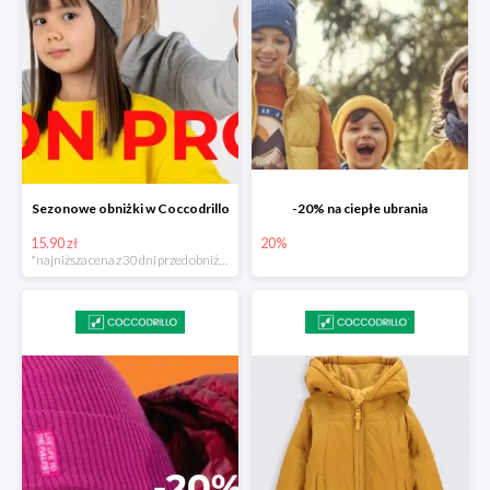
Sezonowe obniżki w Coccodrillo
-20% na ciepłe ubrania
15.90 zł
20%
*najniższa cena z 30 dni przed obniżką