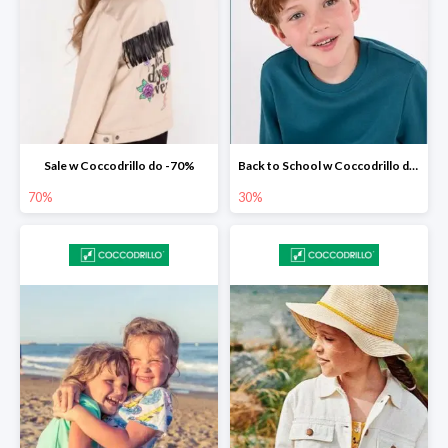
Sale w Coccodrillo do -70%
Back to School w Coccodrillo do -30%
70%
30%