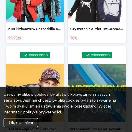
Kurtki zimowe w Coccodrillo od 99,90 zł
Czyszczenie outletu w Coccodrillo do -70%
99.90 zł
70%
Używamy plików cookies, by ułatwić korzystanie z naszych
serwisów. Jeśli nie chcesz, by pliki cookies były zapisywane na
Twoim dysku, zmień ustawienia swojej przeglądarki. Więcej
informacji:
polityka prywatności
.
Ok, rozumiem
Totalna wyprzedaż kurtek w Coccodrillo - extra 15%
Wrześniowe okazje w Coccodrillo do -50%