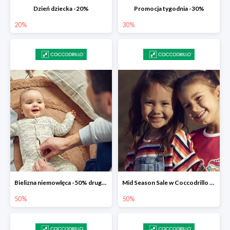
Dzień dziecka -20%
Promocja tygodnia -30%
20%
30%
Bielizna niemowlęca -50% druga sztuka
Mid Season Sale w Coccodrillo do -50%
50%
50%