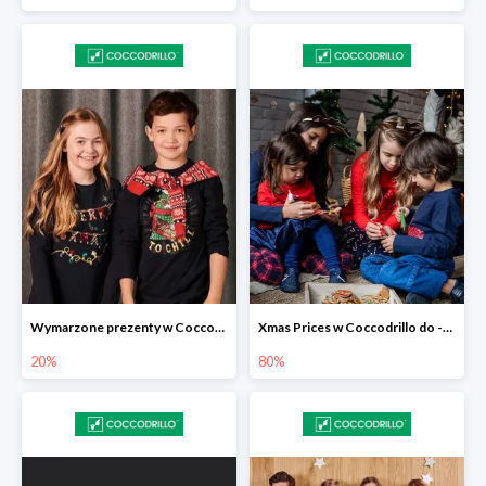
Wymarzone prezenty w Coccodrillo -20%
Xmas Prices w Coccodrillo do -80%
20%
80%