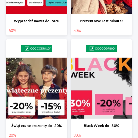
Wyprzedaż nawet do -50%
Prezentowe Last Minute!
50%
50%
Świąteczne prezenty do -20%
Black Week do -30%
20%
30%