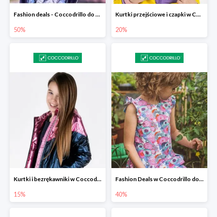
Fashion deals - Coccodrillo do -50%
Kurtki przejściowe i czapki w Coccodrillo -20% przy zakupie dwóch produuktów
50%
20%
Kurtki i bezrękawniki w Coccodrillo -15%
Fashion Deals w Coccodrillo do -40%
15%
40%