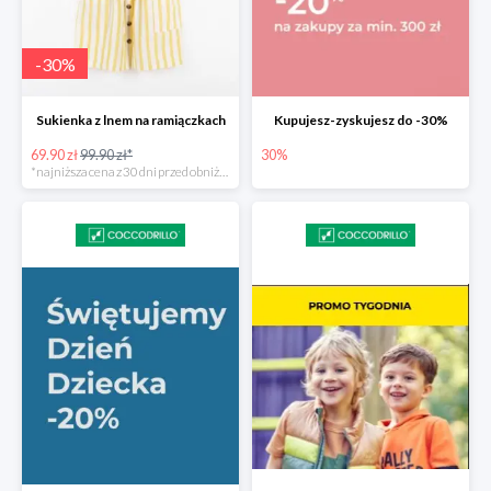
-
30
%
Sukienka z lnem na ramiączkach
Kupujesz-zyskujesz do -30%
69.90 zł
99.90 zł*
30%
*najniższa cena z 30 dni przed obniżką