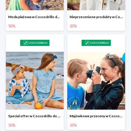
Moda plażowa w Coccodrillo do -50%
Nieprzecenione produkty w Coccodrillo -20%
50%
20%
Special offer w Coccodrillo do -50%
Majówkowe przeceny w Coccodrillo do -50%
50%
50%