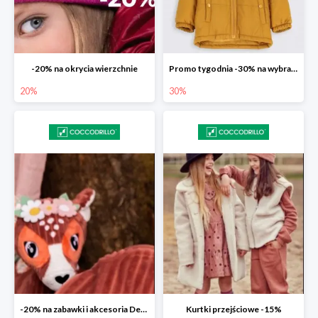
-20% na okrycia wierzchnie
Promo tygodnia -30% na wybrane modele
20%
30%
-20% na zabawki i akcesoria Deglingos
Kurtki przejściowe -15%