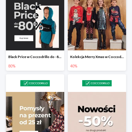
Black Price w Coccodrillo do -80%
Kolekcja Merry Xmas w Coccodrillo do -40%
80%
40%