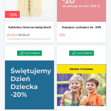
-
30
%
Sukienka z lnem na ramiączkach
Kupujesz-zyskujesz do -30%
69.90 zł
99.90 zł*
30%
*najniższa cena z 30 dni przed obniżką