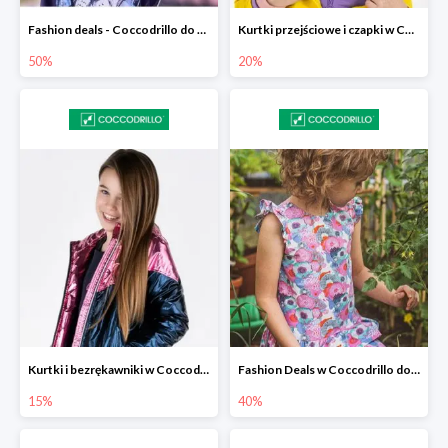
Fashion deals - Coccodrillo do -50%
Kurtki przejściowe i czapki w Coccodrillo -20% przy zakupie dwóch produuktów
50%
20%
Kurtki i bezrękawniki w Coccodrillo -15%
Fashion Deals w Coccodrillo do -40%
15%
40%