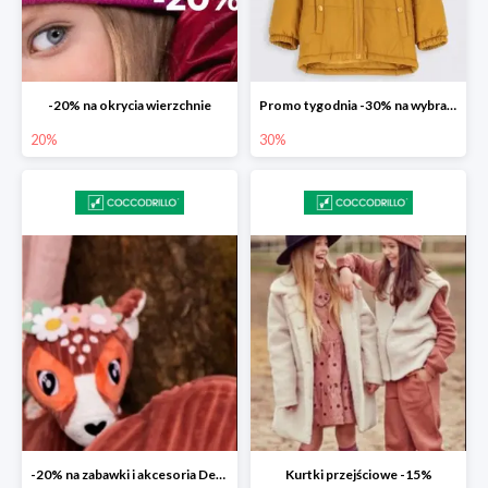
-20% na okrycia wierzchnie
Promo tygodnia -30% na wybrane modele
20%
30%
-20% na zabawki i akcesoria Deglingos
Kurtki przejściowe -15%