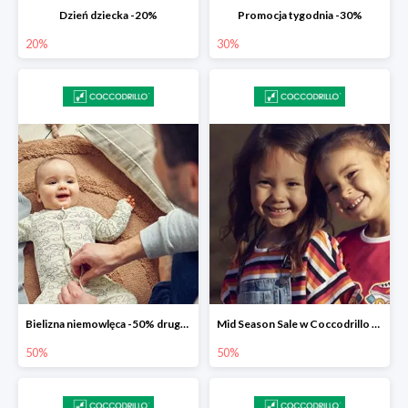
Dzień dziecka -20%
Promocja tygodnia -30%
20%
30%
Bielizna niemowlęca -50% druga sztuka
Mid Season Sale w Coccodrillo do -50%
50%
50%