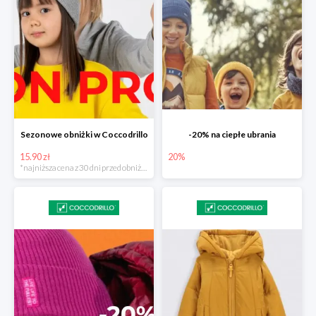
Sezonowe obniżki w Coccodrillo
-20% na ciepłe ubrania
15.90 zł
20%
*najniższa cena z 30 dni przed obniżką