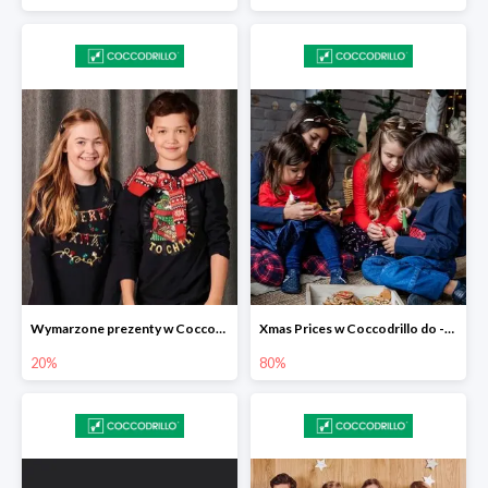
Wymarzone prezenty w Coccodrillo -20%
Xmas Prices w Coccodrillo do -80%
20%
80%