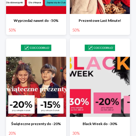
Wyprzedaż nawet do -50%
Prezentowe Last Minute!
50%
50%
Świąteczne prezenty do -20%
Black Week do -30%
20%
30%