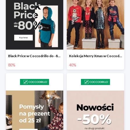
Black Price w Coccodrillo do -80%
Kolekcja Merry Xmas w Coccodrillo do -40%
80%
40%