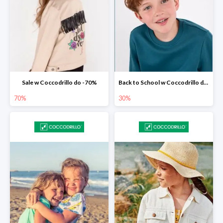
Sale w Coccodrillo do -70%
Back to School w Coccodrillo do -30%
70%
30%