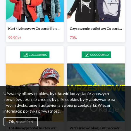
Kurtki zimowe w Coccodrillo od 99,90 zł
Czyszczenie outletu w Coccodrillo do -70%
99.90 zł
70%
Używamy plików cookies, by ułatwić korzystanie z naszych
serwisów. Jeśli nie chcesz, by pliki cookies były zapisywane na
Twoim dysku, zmień ustawienia swojej przeglądarki. Więcej
informacji:
polityka prywatności
.
Ok, rozumiem
Totalna wyprzedaż kurtek w Coccodrillo - extra 15%
Wrześniowe okazje w Coccodrillo do -50%