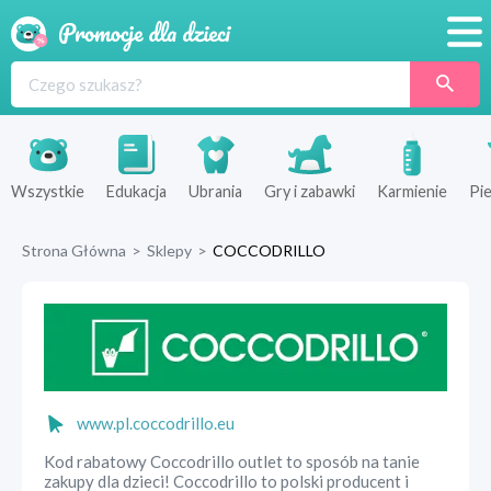
Promocje
Produkty
Sklepy
Wszystkie
Edukacja
Ubrania
Gry i zabawki
Karmienie
Pie
Blog
Strona Główna
>
Sklepy
>
COCCODRILLO
Wyprawka
www.pl.coccodrillo.eu
Kod rabatowy Coccodrillo outlet to sposób na tanie
zakupy dla dzieci! Coccodrillo to polski producent i