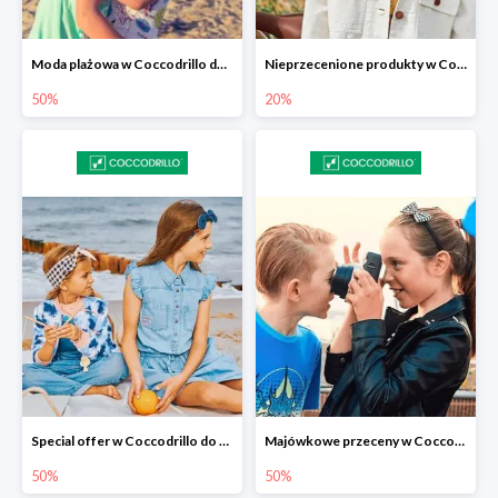
Moda plażowa w Coccodrillo do -50%
Nieprzecenione produkty w Coccodrillo -20%
50%
20%
Special offer w Coccodrillo do -50%
Majówkowe przeceny w Coccodrillo do -50%
50%
50%