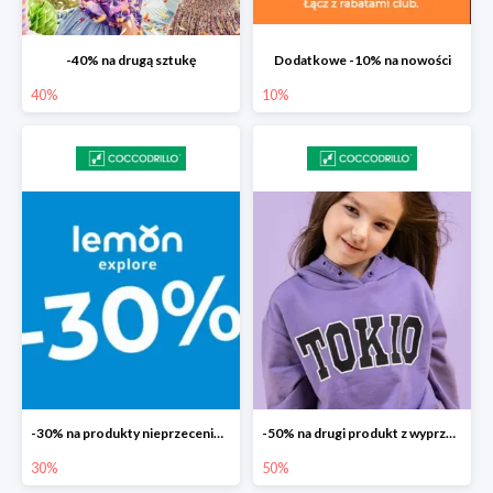
-40% na drugą sztukę
Dodatkowe -10% na nowości
40%
10%
-30% na produkty nieprzecenione Lemon
-50% na drugi produkt z wyprzedaży
30%
50%