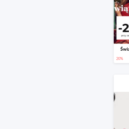
Świ
20%