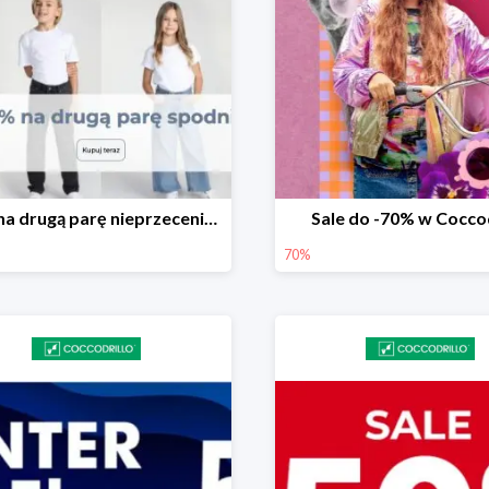
-50% na drugą parę nieprzecenionych spodni
Sale do -70% w Coccod
70%