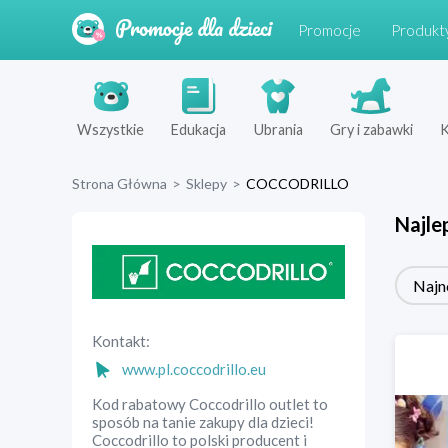
Promocje
Produkt
Wszystkie
Edukacja
Ubrania
Gry i zabawki
K
Strona Główna
>
Sklepy
>
COCCODRILLO
Najle
Najn
Kontakt:
www.pl.coccodrillo.eu
Kod rabatowy Coccodrillo outlet to
sposób na tanie zakupy dla dzieci!
Coccodrillo to polski producent i