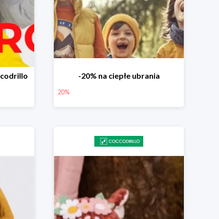
codrillo
-20% na ciepłe ubrania
20%