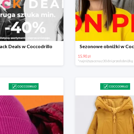
ack Deals w Coccodrillo
Sezonowe obniżki w Coc
15.90 zł
*najniższa cena z 30 dni przed obniżką