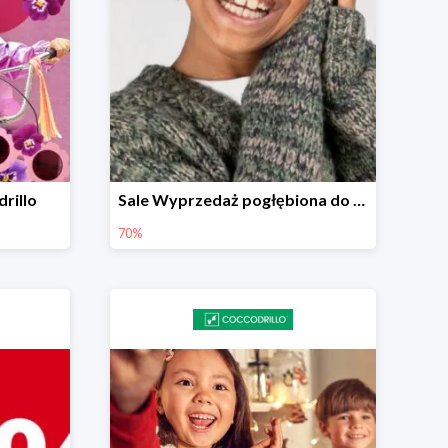
rillo
Sale Wyprzedaż pogłębiona do -70%
70%