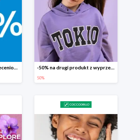
-30% na produkty nieprzecenione Lemon
-50% na drugi produkt z wyprzedaży
50%