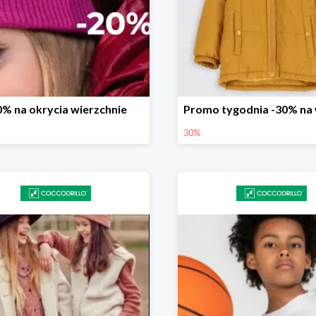
0% na okrycia wierzchnie
30%