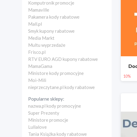
Komputronik promocje
Mamaville
Pakamera kody rabatowe
Mall.pl
Smyk kupony rabatowe
Media Markt
Multu wyprzedaże
Frisco.pl
RTV EURO AGD kupony rabatowe
Dod
MamaGama
Ministore kody promocyjne
10%
Moi-Mili
nieprzeczytane.pl kody rabatowe
Popularne sklepy:
nazwa.pl kody promocyjne
Super Prezenty
Ministore promocje
Lullalove
Tania Książka kody rabatowe