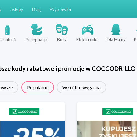
y
Sklepy
Blog
Wyprawka
armienie
Pielęgnacja
Buty
Elektronika
Dla Mamy
P
psze kody rabatowe i promocje w
COCCODRILLO
owsze
Popularne
Wkrótce wygasną