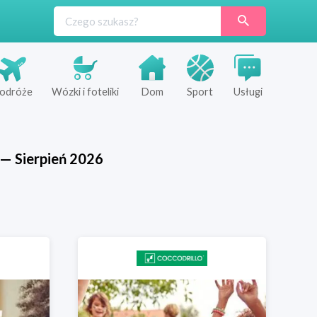
odróże
Wózki i foteliki
Dom
Sport
Usługi
—
Sierpień
2026