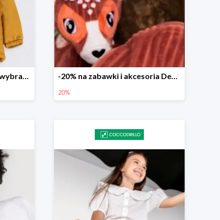
Promo tygodnia -30% na wybrane modele
-20% na zabawki i akcesoria Deglingos
20%