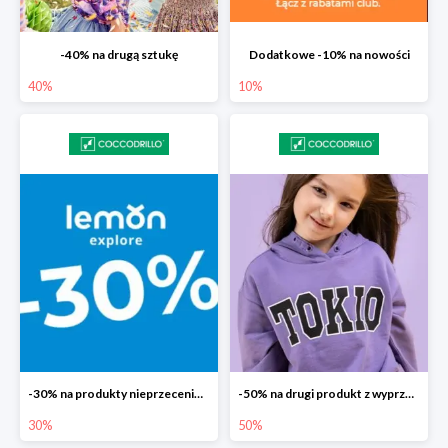
-40% na drugą sztukę
Dodatkowe -10% na nowości
40%
10%
-30% na produkty nieprzecenione Lemon
-50% na drugi produkt z wyprzedaży
30%
50%