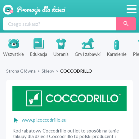
Promocje
Produkty
Sklepy
Wszystkie
Edukacja
Ubrania
Gry i zabawki
Karmienie
Pie
Blog
Strona Główna
>
Sklepy
>
COCCODRILLO
Wyprawka
www.pl.coccodrillo.eu
Kod rabatowy Coccodrillo outlet to sposób na tanie
zakupy dla dzieci! Coccodrillo to polski producent i