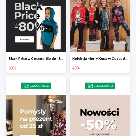
Black Price w Coccodrillo do -80%
Kolekcja Merry Xmas w Coccodrillo do -40%
80%
40%