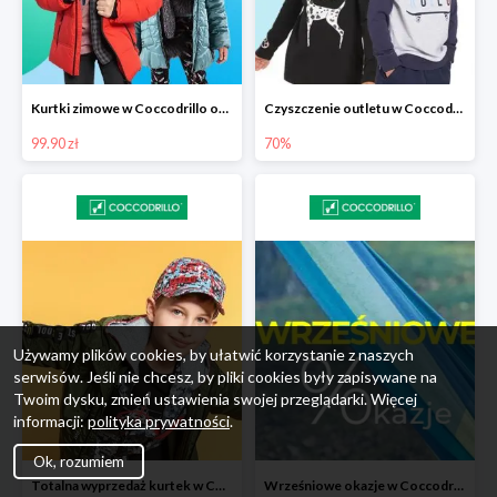
Kurtki zimowe w Coccodrillo od 99,90 zł
Czyszczenie outletu w Coccodrillo do -70%
99.90 zł
70%
Używamy plików cookies, by ułatwić korzystanie z naszych
serwisów. Jeśli nie chcesz, by pliki cookies były zapisywane na
Twoim dysku, zmień ustawienia swojej przeglądarki. Więcej
informacji:
polityka prywatności
.
Ok, rozumiem
Totalna wyprzedaż kurtek w Coccodrillo - extra 15%
Wrześniowe okazje w Coccodrillo do -50%