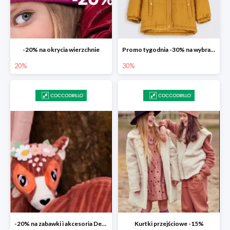
-20% na okrycia wierzchnie
Promo tygodnia -30% na wybrane modele
20%
30%
-20% na zabawki i akcesoria Deglingos
Kurtki przejściowe -15%