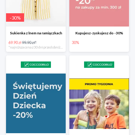
-
30
%
Sukienka z lnem na ramiączkach
Kupujesz-zyskujesz do -30%
69.90 zł
99.90 zł*
30%
*najniższa cena z 30 dni przed obniżką