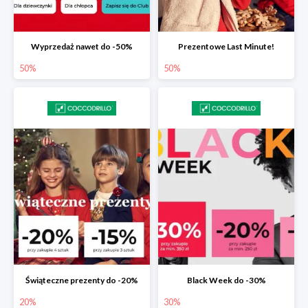
Wyprzedaż nawet do -50%
Prezentowe Last Minute!
50%
50%
Świąteczne prezenty do -20%
Black Week do -30%
20%
30%