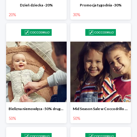
Dzień dziecka -20%
Promocja tygodnia -30%
20%
30%
Bielizna niemowlęca -50% druga sztuka
Mid Season Sale w Coccodrillo do -50%
50%
50%