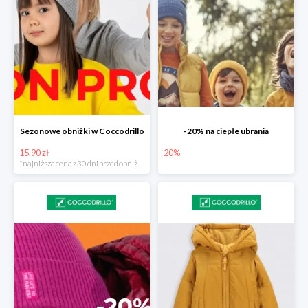
Sezonowe obniżki w Coccodrillo
-20% na ciepłe ubrania
15.90 zł
20%
*najniższa cena z 30 dni przed obniżką