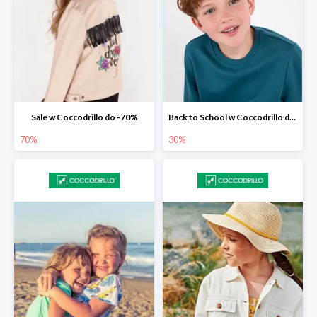
Sale w Coccodrillo do -70%
Back to School w Coccodrillo do -30%
70%
30%