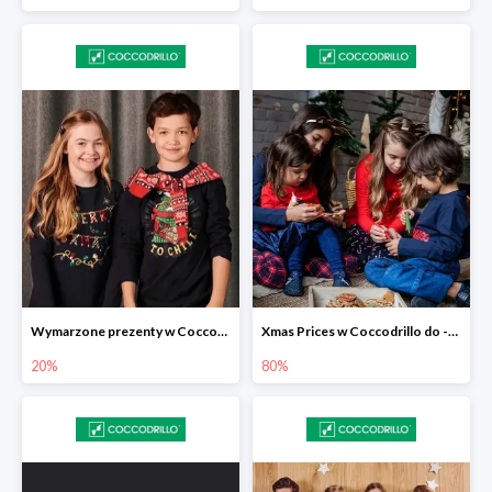
Wymarzone prezenty w Coccodrillo -20%
Xmas Prices w Coccodrillo do -80%
20%
80%