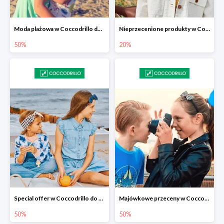
Moda plażowa w Coccodrillo do -50%
Nieprzecenione produkty w Coccodrillo -20%
50%
20%
Special offer w Coccodrillo do -50%
Majówkowe przeceny w Coccodrillo do -50%
50%
50%