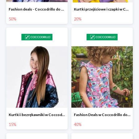
Fashion deals - Coccodrillo do -50%
Kurtki przejściowe i czapki w Coccodrillo -20% przy zakupie dwóch produuktów
50%
20%
Kurtki i bezrękawniki w Coccodrillo -15%
Fashion Deals w Coccodrillo do -40%
15%
40%