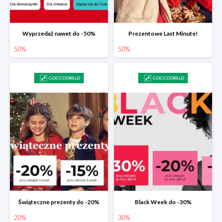
Wyprzedaż nawet do -50%
Prezentowe Last Minute!
50%
50%
Świąteczne prezenty do -20%
Black Week do -30%
20%
30%