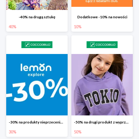
-40% na drugą sztukę
Dodatkowe -10% na nowości
40%
10%
-30% na produkty nieprzecenione Lemon
-50% na drugi produkt z wyprzedaży
30%
50%