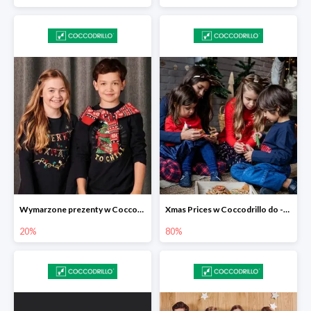
Wymarzone prezenty w Coccodrillo -20%
Xmas Prices w Coccodrillo do -80%
20%
80%