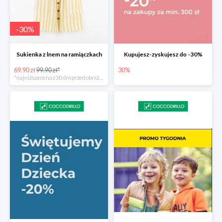
-
30
%
Sukienka z lnem na ramiączkach
Kupujesz-zyskujesz do -30%
69.90 zł
99.90 zł*
30%
*najniższa cena z 30 dni przed obniżką