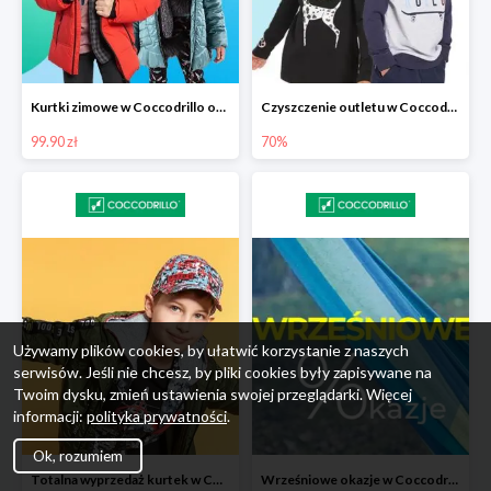
Kurtki zimowe w Coccodrillo od 99,90 zł
Czyszczenie outletu w Coccodrillo do -70%
99.90 zł
70%
Używamy plików cookies, by ułatwić korzystanie z naszych
serwisów. Jeśli nie chcesz, by pliki cookies były zapisywane na
Twoim dysku, zmień ustawienia swojej przeglądarki. Więcej
informacji:
polityka prywatności
.
Ok, rozumiem
Totalna wyprzedaż kurtek w Coccodrillo - extra 15%
Wrześniowe okazje w Coccodrillo do -50%