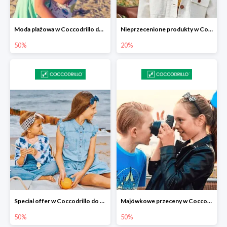
Moda plażowa w Coccodrillo do -50%
Nieprzecenione produkty w Coccodrillo -20%
50%
20%
Special offer w Coccodrillo do -50%
Majówkowe przeceny w Coccodrillo do -50%
50%
50%