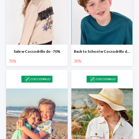
Sale w Coccodrillo do -70%
Back to School w Coccodrillo do -30%
70%
30%