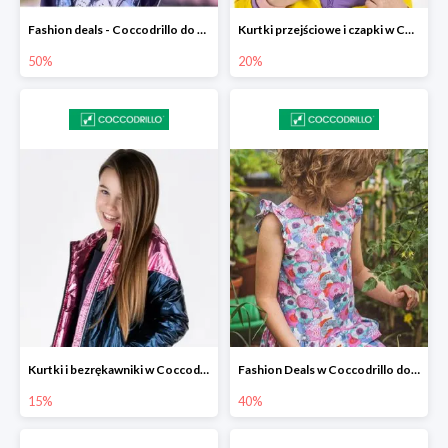
Fashion deals - Coccodrillo do -50%
Kurtki przejściowe i czapki w Coccodrillo -20% przy zakupie dwóch produuktów
50%
20%
Kurtki i bezrękawniki w Coccodrillo -15%
Fashion Deals w Coccodrillo do -40%
15%
40%