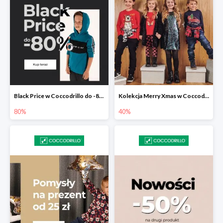
Black Price w Coccodrillo do -80%
Kolekcja Merry Xmas w Coccodrillo do -40%
80%
40%