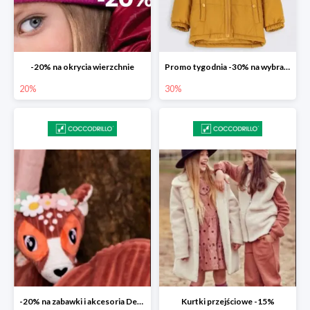
-20% na okrycia wierzchnie
Promo tygodnia -30% na wybrane modele
20%
30%
-20% na zabawki i akcesoria Deglingos
Kurtki przejściowe -15%