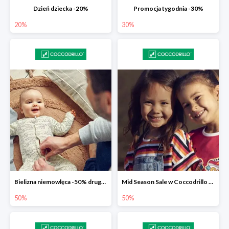
Dzień dziecka -20%
Promocja tygodnia -30%
20%
30%
Bielizna niemowlęca -50% druga sztuka
Mid Season Sale w Coccodrillo do -50%
50%
50%