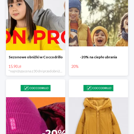
Sezonowe obniżki w Coccodrillo
-20% na ciepłe ubrania
15.90 zł
20%
*najniższa cena z 30 dni przed obniżką