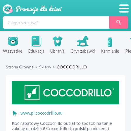
Promocje
Produkty
Sklepy
Wszystkie
Edukacja
Ubrania
Gry i zabawki
Karmienie
Pie
Blog
Strona Główna
>
Sklepy
>
COCCODRILLO
Wyprawka
www.pl.coccodrillo.eu
Kod rabatowy Coccodrillo outlet to sposób na tanie
zakupy dla dzieci! Coccodrillo to polski producent i