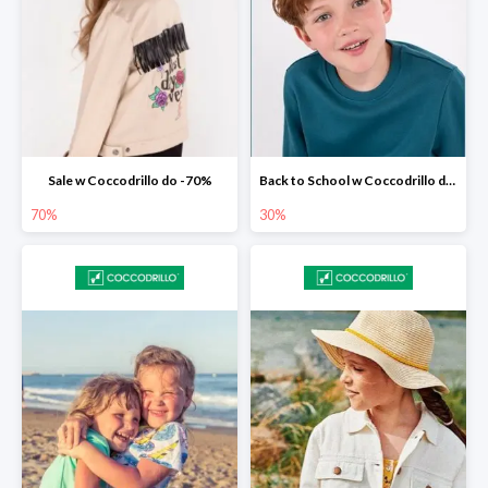
Sale w Coccodrillo do -70%
Back to School w Coccodrillo do -30%
70%
30%