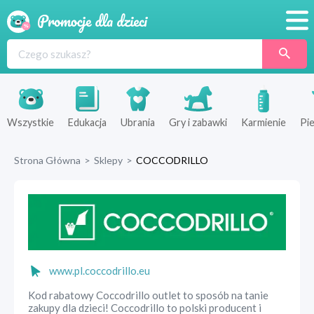
Promocje
Produkty
Sklepy
Wszystkie
Edukacja
Ubrania
Gry i zabawki
Karmienie
Pie
Blog
Strona Główna
>
Sklepy
>
COCCODRILLO
Wyprawka
www.pl.coccodrillo.eu
Kod rabatowy Coccodrillo outlet to sposób na tanie
zakupy dla dzieci! Coccodrillo to polski producent i