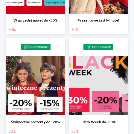
Wyprzedaż nawet do -50%
Prezentowe Last Minute!
50%
50%
Świąteczne prezenty do -20%
Black Week do -30%
20%
30%