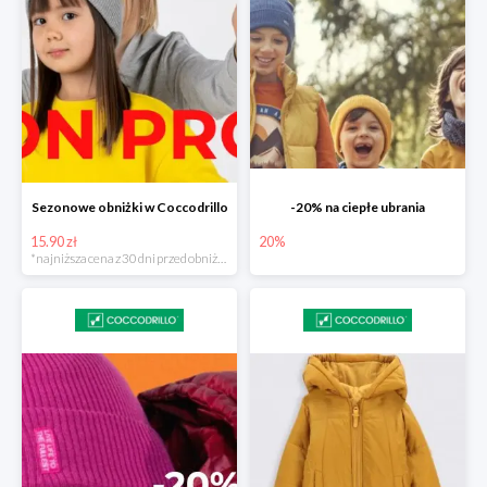
Sezonowe obniżki w Coccodrillo
-20% na ciepłe ubrania
15.90 zł
20%
*najniższa cena z 30 dni przed obniżką