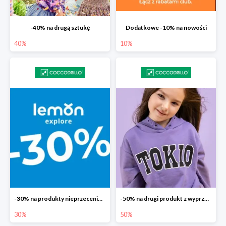
-40% na drugą sztukę
Dodatkowe -10% na nowości
40%
10%
-30% na produkty nieprzecenione Lemon
-50% na drugi produkt z wyprzedaży
30%
50%