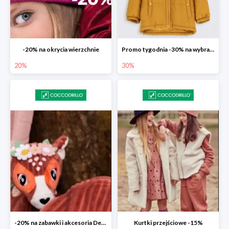
-20% na okrycia wierzchnie
Promo tygodnia -30% na wybrane modele
20%
30%
-20% na zabawki i akcesoria Deglingos
Kurtki przejściowe -15%