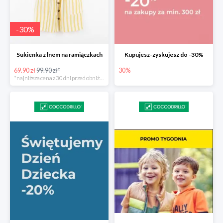
-
30
%
Sukienka z lnem na ramiączkach
Kupujesz-zyskujesz do -30%
69.90 zł
99.90 zł*
30%
*najniższa cena z 30 dni przed obniżką