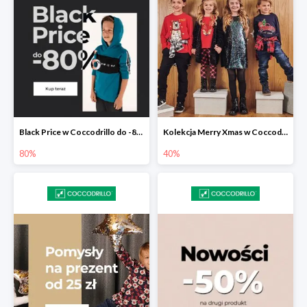
Black Price w Coccodrillo do -80%
Kolekcja Merry Xmas w Coccodrillo do -40%
80%
40%