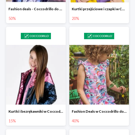
Fashion deals - Coccodrillo do -50%
Kurtki przejściowe i czapki w Coccodrillo -20% przy zakupie dwóch produuktów
50%
20%
Kurtki i bezrękawniki w Coccodrillo -15%
Fashion Deals w Coccodrillo do -40%
15%
40%