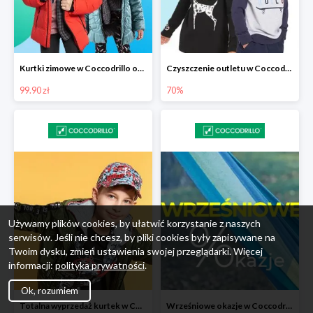
Kurtki zimowe w Coccodrillo od 99,90 zł
Czyszczenie outletu w Coccodrillo do -70%
99.90 zł
70%
Używamy plików cookies, by ułatwić korzystanie z naszych
serwisów. Jeśli nie chcesz, by pliki cookies były zapisywane na
Twoim dysku, zmień ustawienia swojej przeglądarki. Więcej
informacji:
polityka prywatności
.
Ok, rozumiem
Totalna wyprzedaż kurtek w Coccodrillo - extra 15%
Wrześniowe okazje w Coccodrillo do -50%