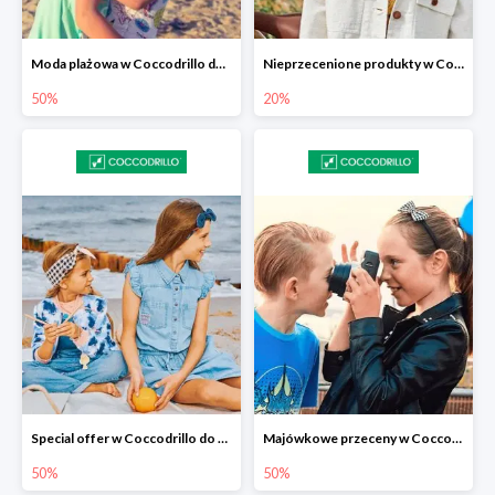
Moda plażowa w Coccodrillo do -50%
Nieprzecenione produkty w Coccodrillo -20%
50%
20%
Special offer w Coccodrillo do -50%
Majówkowe przeceny w Coccodrillo do -50%
50%
50%