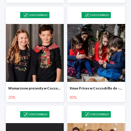
Wymarzone prezenty w Coccodrillo -20%
Xmas Prices w Coccodrillo do -80%
20%
80%