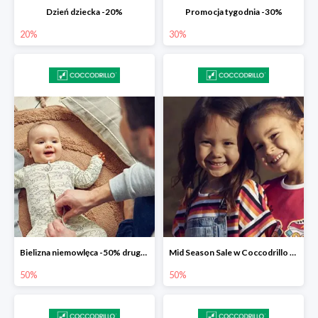
Dzień dziecka -20%
Promocja tygodnia -30%
20%
30%
Bielizna niemowlęca -50% druga sztuka
Mid Season Sale w Coccodrillo do -50%
50%
50%