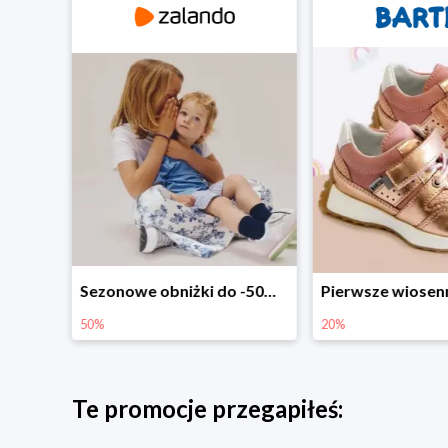
Sezonowe obniżki do -50% w Zalando
Pierwsze wiosenne zakupy -20%
-30% na ws
20%
30%
Te promocje przegapiłeś: