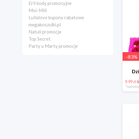
Erli kody promocyjne
Moi-Mili
Lullalove kupony rabatowe
megakoszulki.pl
Natuli promocje
Top Secret
Party u Marty promocje
-
83
%
Dzi
9.99 zł
5
*najniższ