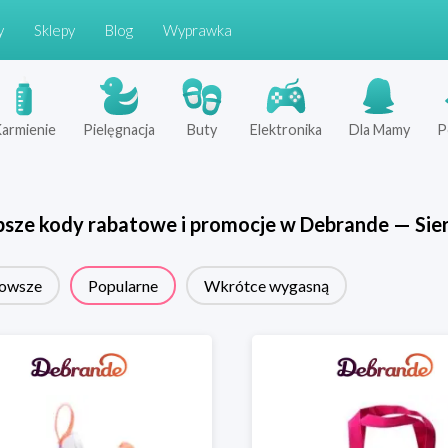
y
Sklepy
Blog
Wyprawka
armienie
Pielęgnacja
Buty
Elektronika
Dla Mamy
P
psze kody rabatowe i promocje w
Debrande
—
Sie
owsze
Popularne
Wkrótce wygasną