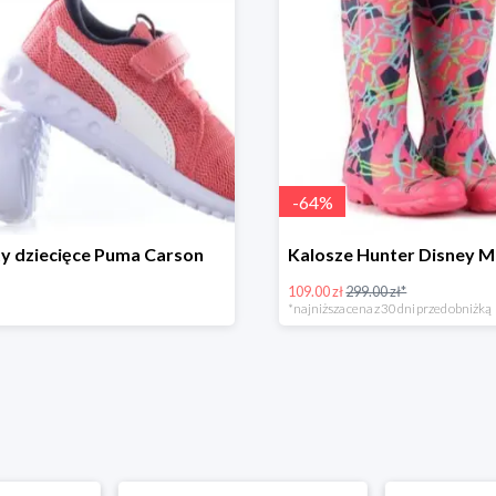
-
64
%
y dziecięce Puma Carson
109.00 zł
299.00 zł*
*najniższa cena z 30 dni przed obniżką