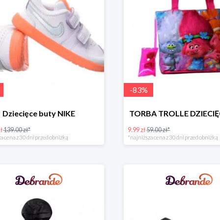
-
83
%
Dziecięce buty NIKE
TORBA TROLLE DZIECIĘC
ł
139.00 zł*
9.99 zł
59.00 zł*
a cena z 30 dni przed obniżką
*najniższa cena z 30 dni przed obniżką