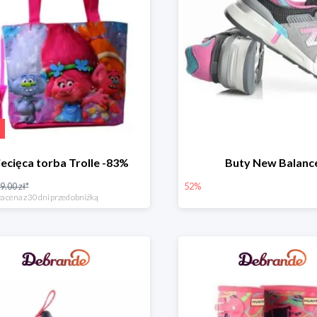
ecięca torba Trolle -83%
Buty New Balanc
9.00 zł*
52%
a cena z 30 dni przed obniżką