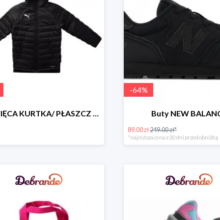
-
64
%
DZIECIĘCA KURTKA/ PŁASZCZ PUMA -490zł
Buty NEW BALAN
89.00 zł
249.00 zł*
*najniższa cena z 30 dni przed obniżką