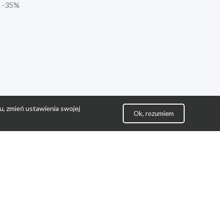
1 -35%
u, zmień ustawienia swojej
Ok, rozumiem
lityka Prywatności
ontakt
gulamin