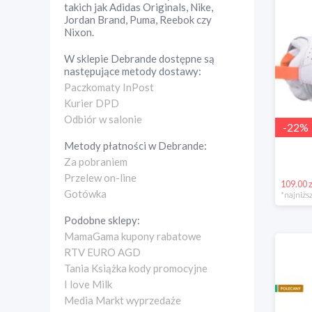
takich jak Adidas Originals, Nike,
Jordan Brand, Puma, Reebok czy
Nixon.
W sklepie
Debrande
dostępne są
następujące metody dostawy:
Paczkomaty InPost
Kurier DPD
Odbiór w salonie
-
22
%
Metody płatności w
Debrande
:
Za pobraniem
Przelew on-line
109.00 z
Gotówka
*najniższ
Podobne sklepy:
MamaGama kupony rabatowe
RTV EURO AGD
Tania Książka kody promocyjne
I love Milk
Media Markt wyprzedaże