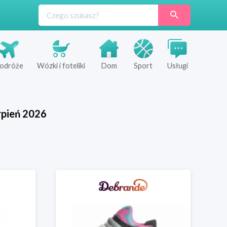
odróże
Wózki i foteliki
Dom
Sport
Usługi
rpień
2026