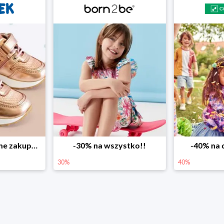
zystko!!
-40% na drugą sztukę
Wiosenne 
40%
25%