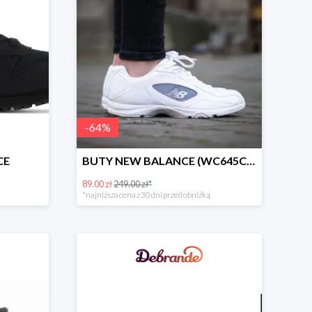
-
64
%
CE
BUTY NEW BALANCE (WC645CC)
89.00 zł
249.00 zł*
*najniższa cena z 30 dni przed obniżką