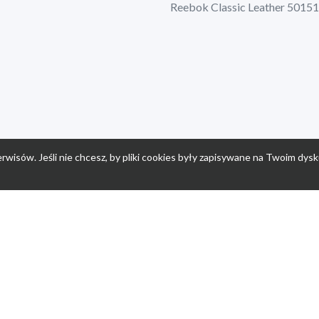
Reebok Classic Leather 5015
rwisów. Jeśli nie chcesz, by pliki cookies były zapisywane na Twoim dysk
a
Przepisy dla dzieci
Po
Nuumi.pl - moda online
K
Megarabaty.pl
Re