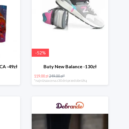
-
52
%
A -49zł
Buty New Balance -130zł
119.00 zł
249.00 zł*
*najniższa cena z 30 dni przed obniżką