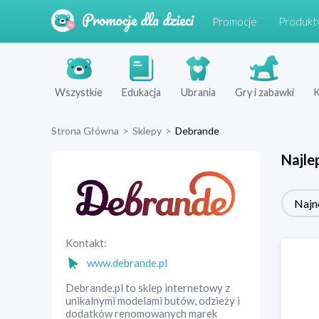
Promocje
Produkt
Wszystkie
Edukacja
Ubrania
Gry i zabawki
K
Strona Główna
>
Sklepy
>
Debrande
Najle
Najn
Kontakt:
www.debrande.pl
Debrande.pl to sklep internetowy z
unikalnymi modelami butów, odzieży i
dodatków renomowanych marek