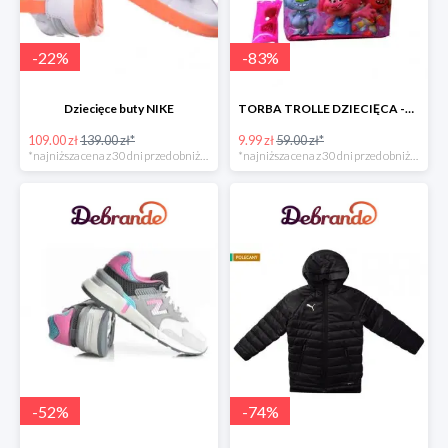
-
22
%
-
83
%
Dziecięce buty NIKE
TORBA TROLLE DZIECIĘCA -49zł
109.00 zł
139.00 zł*
9.99 zł
59.00 zł*
*najniższa cena z 30 dni przed obniżką
*najniższa cena z 30 dni przed obniżką
-
52
%
-
74
%