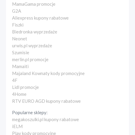
MamaGama promocje
G2A
Aliexpress kupony rabatowe
Fiszki
Biedronka wyprzedaże
Neonet
urwis.pl wyprzedaże
Szumisie
merlin.pl promocje
Mamaiti
Majaland Kownaty kody promocyjne
4F
Lidl promocje
4Home
RTV EURO AGD kupony rabatowe
Popularne sklepy:
megakoszulki.pl kupony rabatowe
iELM
Play kody promocyjne