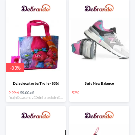
-
83
%
Dziecięca torba Trolle -83%
Buty New Balance
9.99 zł
59.00 zł*
52%
*najniższa cena z 30 dni przed obniżką