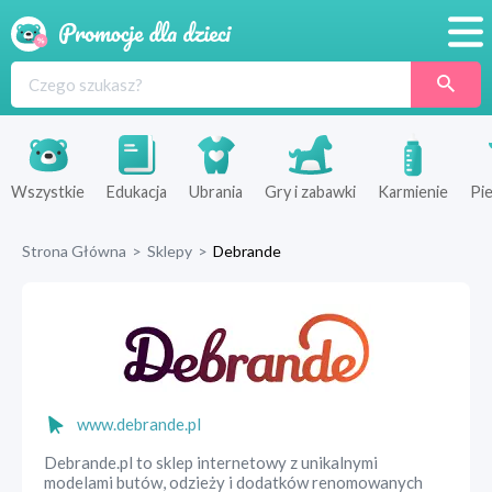
Promocje
Produkty
Sklepy
Wszystkie
Edukacja
Ubrania
Gry i zabawki
Karmienie
Pie
Blog
Strona Główna
>
Sklepy
>
Debrande
Wyprawka
www.debrande.pl
Debrande.pl to sklep internetowy z unikalnymi
modelami butów, odzieży i dodatków renomowanych