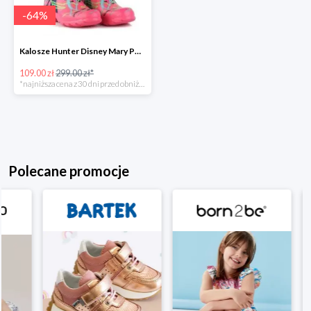
-
64
%
Kalosze Hunter Disney Mary Poppins Original -64%
109.00 zł
299.00 zł*
*najniższa cena z 30 dni przed obniżką
Polecane promocje