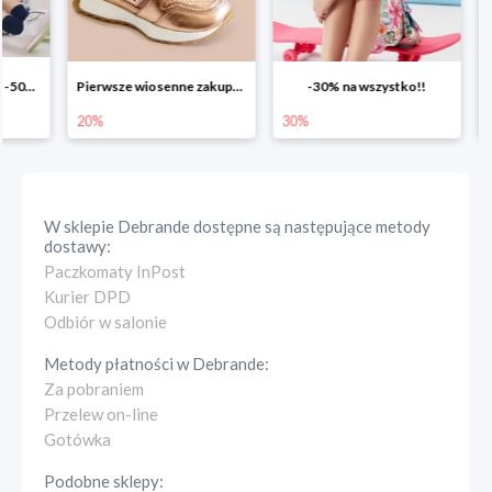
Pierwsze wiosenne zakupy -20%
-30% na wszystko!!
-40% n
20%
30%
40%
W sklepie
Debrande
dostępne są następujące metody
dostawy:
Paczkomaty InPost
Kurier DPD
Odbiór w salonie
Metody płatności w
Debrande
:
Za pobraniem
Przelew on-line
Gotówka
Podobne sklepy: