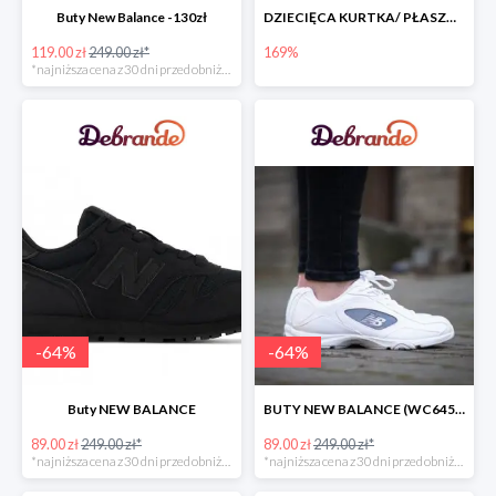
Buty New Balance -130zł
DZIECIĘCA KURTKA/ PŁASZCZ PUMA -490zł
119.00 zł
249.00 zł*
169%
*najniższa cena z 30 dni przed obniżką
-
64
%
-
64
%
Buty NEW BALANCE
BUTY NEW BALANCE (WC645CC)
89.00 zł
249.00 zł*
89.00 zł
249.00 zł*
*najniższa cena z 30 dni przed obniżką
*najniższa cena z 30 dni przed obniżką