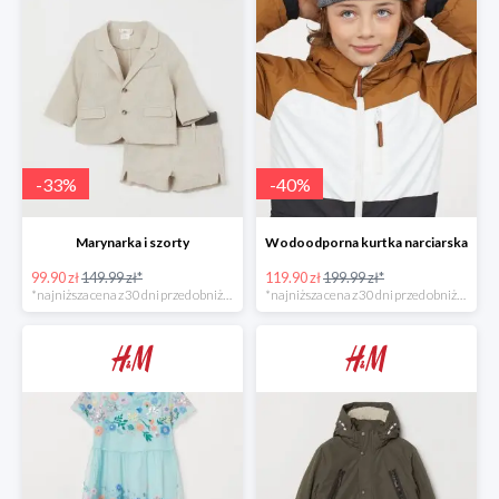
-
33
%
-
40
%
Marynarka i szorty
Wodoodporna kurtka narciarska
99.90 zł
149.99 zł*
119.90 zł
199.99 zł*
*najniższa cena z 30 dni przed obniżką
*najniższa cena z 30 dni przed obniżką