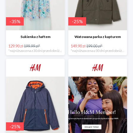
-
35
%
-
25
%
Sukienka z haftem
Watowana parka z kapturem
129.90 zł
199.99 zł*
149.90 zł
199.00 zł*
*najniższa cena z 30 dni przed obniżką
*najniższa cena z 30 dni przed obniżką
-
25
%