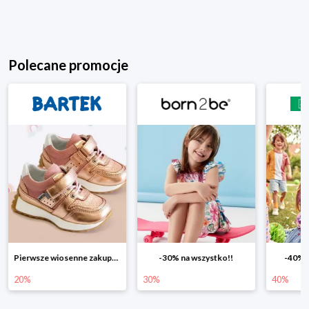
Polecane promocje
Pierwsze wiosenne zakupy -20%
-30% na wszystko!!
-40% n
20%
30%
40%