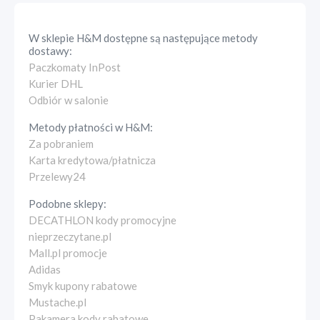
W sklepie
H&M
dostępne są następujące metody
dostawy:
Paczkomaty InPost
Kurier DHL
Odbiór w salonie
Metody płatności w
H&M
:
Za pobraniem
Karta kredytowa/płatnicza
Przelewy24
Podobne sklepy:
DECATHLON kody promocyjne
nieprzeczytane.pl
Mall.pl promocje
Adidas
Smyk kupony rabatowe
Mustache.pl
Pakamera kody rabatowe