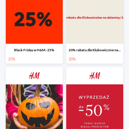
Black Friday w H&M -25%
20% rabatu dla Klubowiczów na dzianinę i bluzy
25%
20%