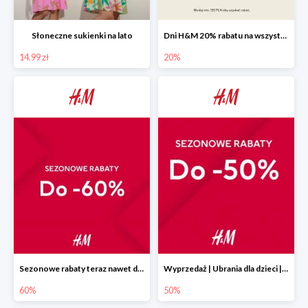
Słoneczne sukienki na lato
Dni H&M 20% rabatu na wszystko
14.99 zł
20%
Sezonowe rabaty teraz nawet do 60%
Wyprzedaż | Ubrania dla dzieci | H&M PL do -50%
60%
50%