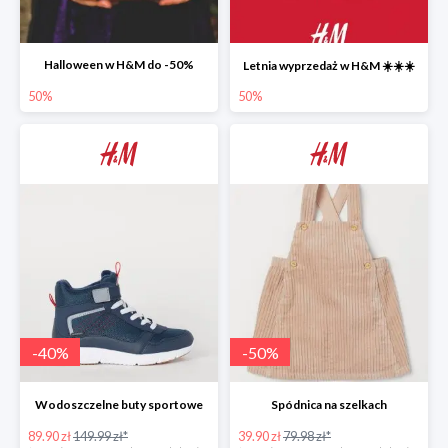
Halloween w H&M do -50%
Letnia wyprzedaż w H&M ☀️☀️☀️
50%
50%
-
40
%
-
50
%
Wodoszczelne buty sportowe
Spódnica na szelkach
89.90 zł
149.99 zł*
39.90 zł
79.98 zł*