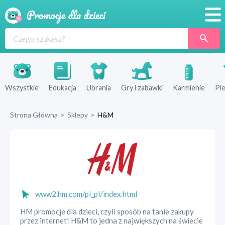
Promocje
Produkty
Sklepy
Wszystkie
Edukacja
Ubrania
Gry i zabawki
Karmienie
Pie
Blog
Strona Główna
>
Sklepy
>
H&M
Wyprawka
www2.hm.com/pl_pl/index.html
HM promocje dla dzieci, czyli sposób na tanie zakupy
przez internet! H&M to jedna z największych na świecie