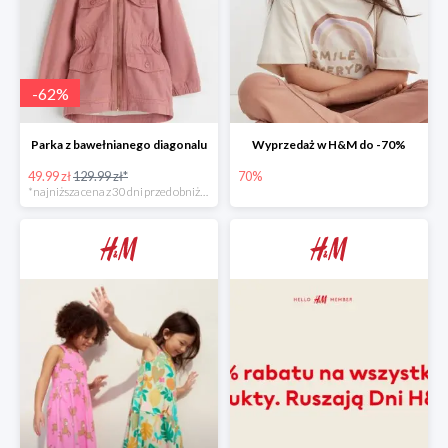
-
62
%
Parka z bawełnianego diagonalu
Wyprzedaż w H&M do -70%
49.99 zł
129.99 zł*
70%
*najniższa cena z 30 dni przed obniżką