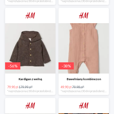
*najniższa cena z 30 dni przed obniżką
*najniższa cena z 30 dni przed obniżką
-
56
%
-
38
%
Kardigan z wełną
Bawełniany kombinezon
79.90 zł
179.99 zł*
49.90 zł
79.98 zł*
*najniższa cena z 30 dni przed obniżką
*najniższa cena z 30 dni przed obniżką