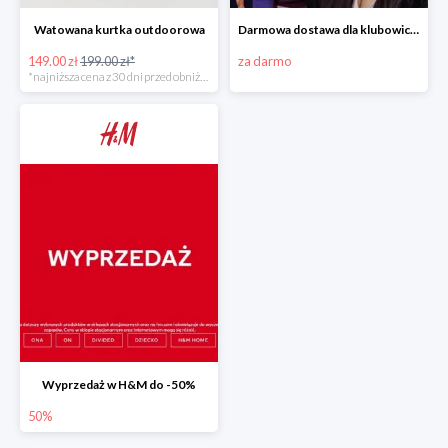
Watowana kurtka outdoorowa
Darmowa dostawa dla klubowiczów od 70 zł w H&M
149.00 zł
199.00 zł*
za darmo
*najniższa cena z 30 dni przed obniżką
Wyprzedaż w H&M do -50%
50%