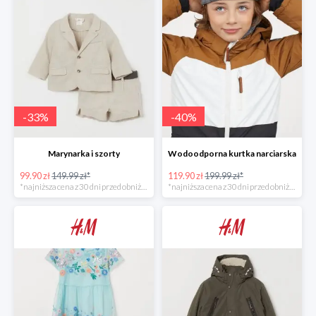
-
33
%
-
40
%
Marynarka i szorty
Wodoodporna kurtka narciarska
99.90 zł
149.99 zł*
119.90 zł
199.99 zł*
*najniższa cena z 30 dni przed obniżką
*najniższa cena z 30 dni przed obniżką