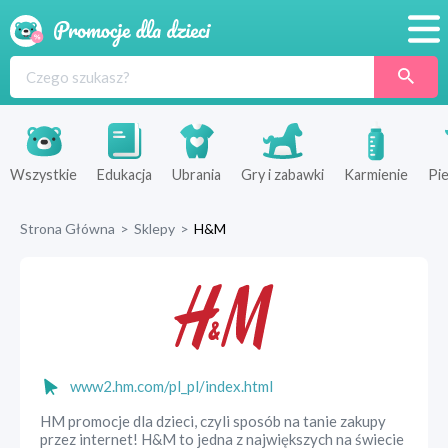
Promocje
Produkty
Sklepy
Wszystkie
Edukacja
Ubrania
Gry i zabawki
Karmienie
Pie
Blog
Strona Główna
>
Sklepy
>
H&M
Wyprawka
www2.hm.com/pl_pl/index.html
HM promocje dla dzieci, czyli sposób na tanie zakupy
przez internet! H&M to jedna z największych na świecie