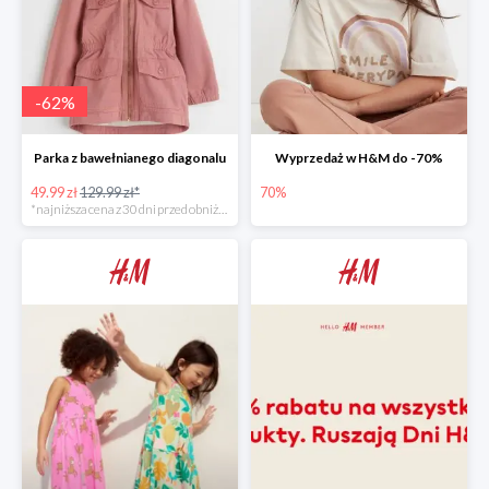
-
62
%
Parka z bawełnianego diagonalu
Wyprzedaż w H&M do -70%
49.99 zł
129.99 zł*
70%
*najniższa cena z 30 dni przed obniżką