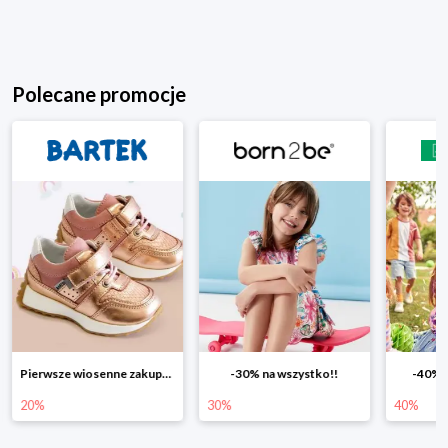
Polecane promocje
Pierwsze wiosenne zakupy -20%
-30% na wszystko!!
-40% n
20%
30%
40%