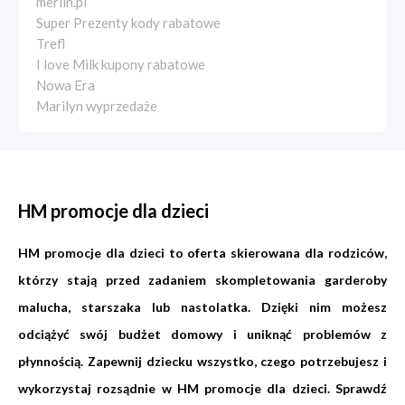
merlin.pl
Super Prezenty kody rabatowe
Trefl
I love Milk kupony rabatowe
Nowa Era
Marilyn wyprzedaże
HM promocje dla dzieci
HM promocje dla dzieci to oferta skierowana dla rodziców,
którzy stają przed zadaniem skompletowania garderoby
malucha, starszaka lub nastolatka. Dzięki nim możesz
odciążyć swój budżet domowy i uniknąć problemów z
płynnością. Zapewnij dziecku wszystko, czego potrzebujesz i
wykorzystaj rozsądnie w HM promocje dla dzieci. Sprawdź