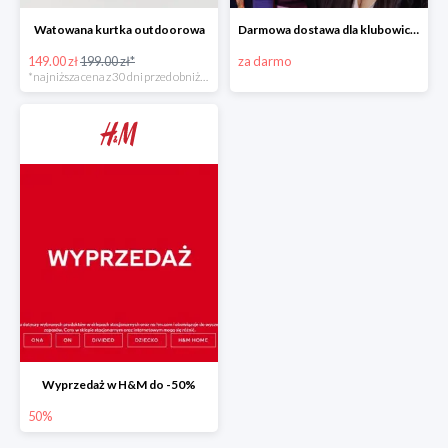
Watowana kurtka outdoorowa
Darmowa dostawa dla klubowiczów od 70 zł w H&M
149.00 zł
199.00 zł*
za darmo
*najniższa cena z 30 dni przed obniżką
Wyprzedaż w H&M do -50%
50%