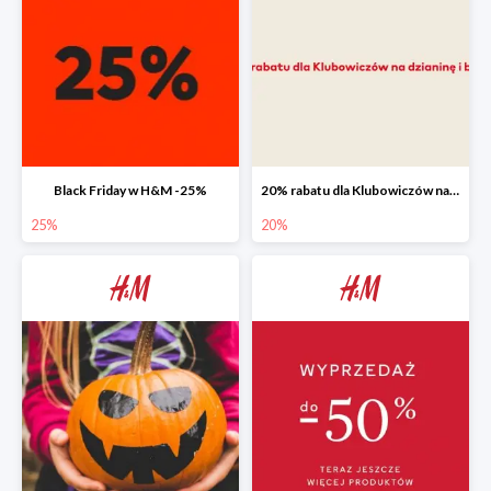
Black Friday w H&M -25%
20% rabatu dla Klubowiczów na dzianinę i bluzy
25%
20%