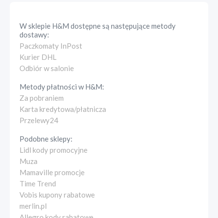
W sklepie
H&M
dostępne są następujące metody
dostawy:
Paczkomaty InPost
Kurier DHL
Odbiór w salonie
Metody płatności w
H&M
:
Za pobraniem
Karta kredytowa/płatnicza
Przelewy24
Podobne sklepy:
Lidl kody promocyjne
Muza
Mamaville promocje
Time Trend
Vobis kupony rabatowe
merlin.pl
Allegro kody rabatowe