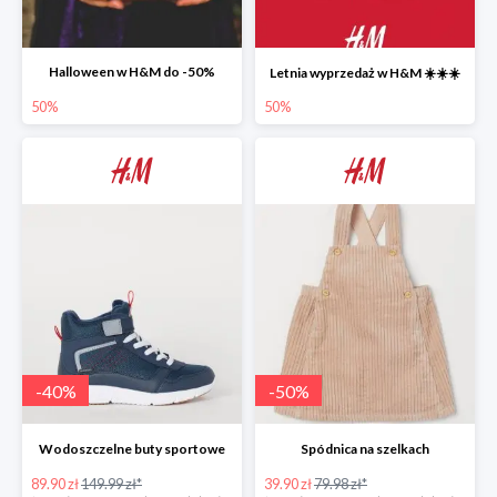
Halloween w H&M do -50%
Letnia wyprzedaż w H&M ☀️☀️☀️
50%
50%
-
40
%
-
50
%
Wodoszczelne buty sportowe
Spódnica na szelkach
89.90 zł
149.99 zł*
39.90 zł
79.98 zł*