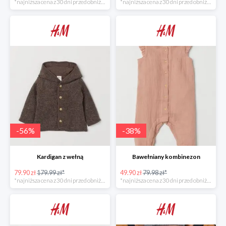
*najniższa cena z 30 dni przed obniżką
*najniższa cena z 30 dni przed obniżką
-
56
%
-
38
%
Kardigan z wełną
Bawełniany kombinezon
79.90 zł
179.99 zł*
49.90 zł
79.98 zł*
*najniższa cena z 30 dni przed obniżką
*najniższa cena z 30 dni przed obniżką