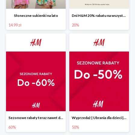
Słoneczne sukienki na lato
Dni H&M 20% rabatu na wszystko
14.99 zł
20%
Sezonowe rabaty teraz nawet do 60%
Wyprzedaż | Ubrania dla dzieci | H&M PL do -50%
60%
50%