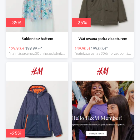
-
35
%
-
25
%
Sukienka z haftem
Watowana parka z kapturem
129.90 zł
199.99 zł*
149.90 zł
199.00 zł*
*najniższa cena z 30 dni przed obniżką
*najniższa cena z 30 dni przed obniżką
-
25
%