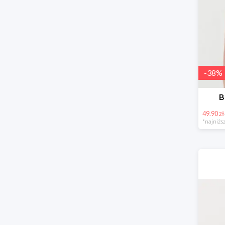
-
38
%
B
49.90 zł
*najniższ