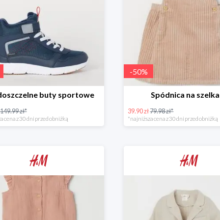
-
50
%
oszczelne buty sportowe
Spódnica na szelk
149.99 zł*
39.90 zł
79.98 zł*
a cena z 30 dni przed obniżką
*najniższa cena z 30 dni przed obniżką