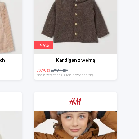
-
56
%
ach
Kardigan z wełną
79.90 zł
179.99 zł*
*najniższa cena z 30 dni przed obniżką