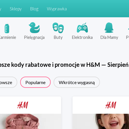
y
Sklepy
Blog
Wyprawka
armienie
Pielęgnacja
Buty
Elektronika
Dla Mamy
P
psze kody rabatowe i promocje w
H&M
—
Sierpień
owsze
Popularne
Wkrótce wygasną