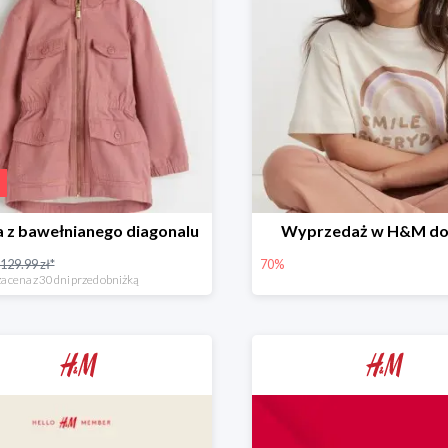
 z bawełnianego diagonalu
Wyprzedaż w H&M do
129.99 zł*
70%
a cena z 30 dni przed obniżką