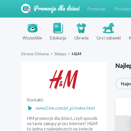
Promocje
Produkt
Wszystkie
Edukacja
Ubrania
Gry i zabawki
K
Strona Główna
>
Sklepy
>
H&M
Najle
Najn
Kontakt:
www2.hm.com/pl_pl/index.html
HM promocje dla dzieci, czyli sposób
na tanie zakupy przez internet! H&M
to jedna z największych na świecie