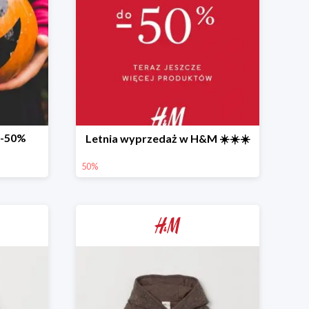
 -50%
Letnia wyprzedaż w H&M ☀️☀️☀️
50%