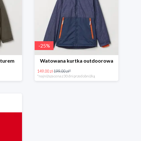
-
25
%
pturem
Watowana kurtka outdoorowa
149.00 zł
199.00 zł*
*najniższa cena z 30 dni przed obniżką