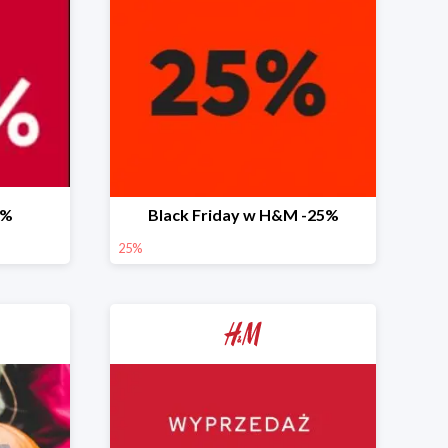
0%
Black Friday w H&M -25%
25%