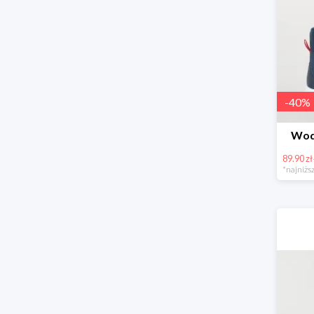
-
40
%
Wod
89.90 zł
*najniższ