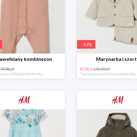
-
33
%
awełniany kombinezon
Marynarka i szor
79.98 zł*
99.90 zł
149.99 zł*
a cena z 30 dni przed obniżką
*najniższa cena z 30 dni przed obniżką