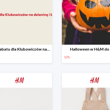
20% rabatu dla Klubowiczów na dzianinę i bluzy
Halloween w H&M do
50%