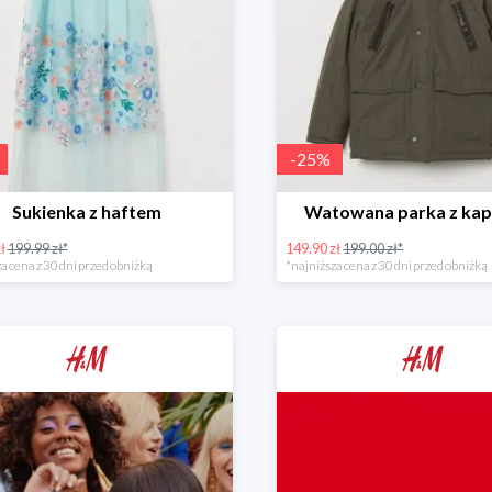
-
25
%
Sukienka z haftem
Watowana parka z ka
ł
199.99 zł*
149.90 zł
199.00 zł*
a cena z 30 dni przed obniżką
*najniższa cena z 30 dni przed obniżką