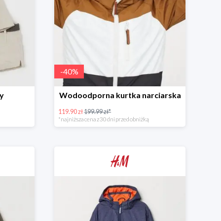
-
40
%
ty
Wodoodporna kurtka narciarska
119.90 zł
199.99 zł*
*najniższa cena z 30 dni przed obniżką