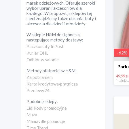
marek odzieżowych. Oferuje szeroki
wybór ubrań i akcesoriów dla
każdego. W propozycji sklepów tej
sieci znajdziemy także ubrania, buty i
akcesoria dla dzieci i młodzieży.
W sklepie
H&M
dostępne są
następujące metody dostawy:
Paczkomaty InPost
-
62
%
Kurier DHL
Odbiór w salonie
Parka
Metody płatności w
H&M
:
49.99 zł
Za pobraniem
*najniższ
Karta kredytowa/płatnicza
Przelewy24
Podobne sklepy:
Lidl kody promocyjne
Muza
Mamaville promocje
Time Trend