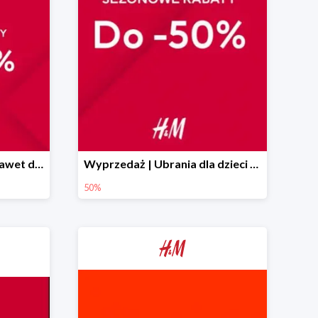
Sezonowe rabaty teraz nawet do 60%
Wyprzedaż | Ubrania dla dzieci | H&M PL do -50%
50%