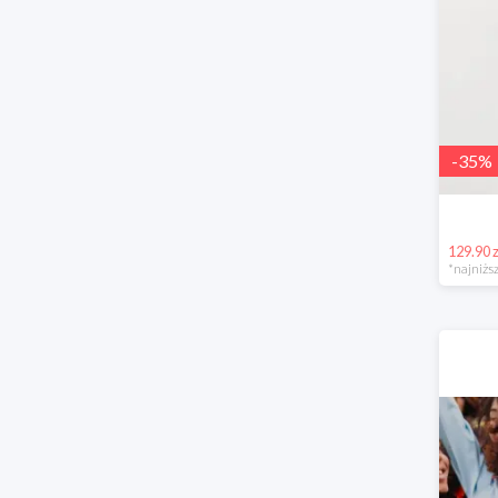
-
35
%
129.90 z
*najniższ