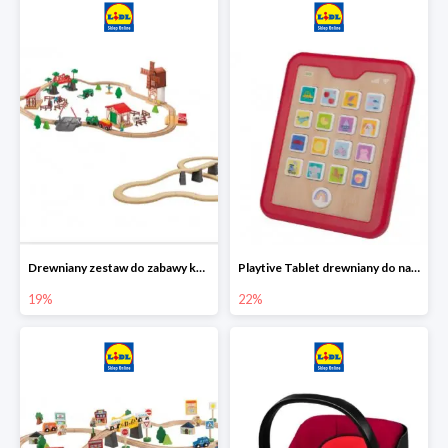
Drewniany zestaw do zabawy kolejką - farma i wiadukt
Playtive Tablet drewniany do nauki, interaktywny
19%
22%