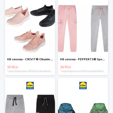
Hit cenowy - CRIVIT® Obuwie dziewczęce sportowe i na co dzień, 1 para
Hit cenowy - PEPPERTS® Spodnie dresowe dziewczęce, 1 para
59.90 zł
24.99 zł
*najniższa cena z 30 dni przed obniżką
*najniższa cena z 30 dni przed obniżką