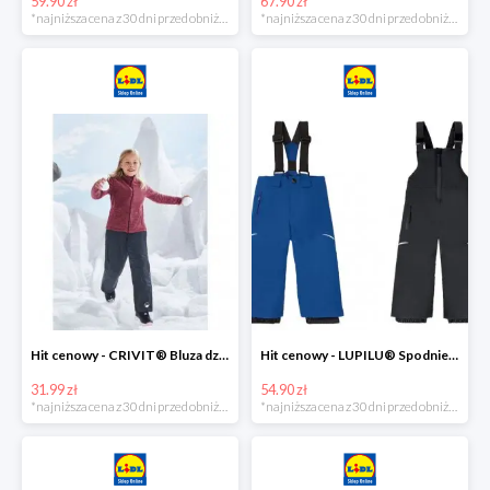
59.90 zł
67.90 zł
*najniższa cena z 30 dni przed obniżką
*najniższa cena z 30 dni przed obniżką
Hit cenowy - CRIVIT® Bluza dziewczęca z polaru
Hit cenowy - LUPILU® Spodnie narciarskie chłopięce
31.99 zł
54.90 zł
*najniższa cena z 30 dni przed obniżką
*najniższa cena z 30 dni przed obniżką