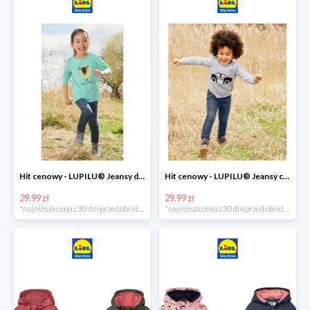
Hit cenowy - LUPILU® Jeansy dziewczęce slim fit
Hit cenowy - LUPILU® Jeansy chłopięce slim fit
29.99 zł
29.99 zł
*najniższa cena z 30 dni przed obniżką
*najniższa cena z 30 dni przed obniżką