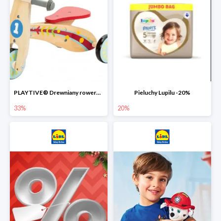
PLAYTIVE® Drewniany rowerek biegowy -33%
Pieluchy Lupilu -20%
33%
20%