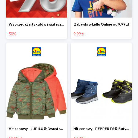
Wyprzedaż artykułów świątecznych w Lidlu Online
Zabawki w Lidlu Online od 9.99 zł
50%
9.99 zł
Hit cenowy - LUPILU® Dwustronna kurtka dziecięca z polarem
Hit cenowy - PEPPERTS® Buty zimowe chłopięce