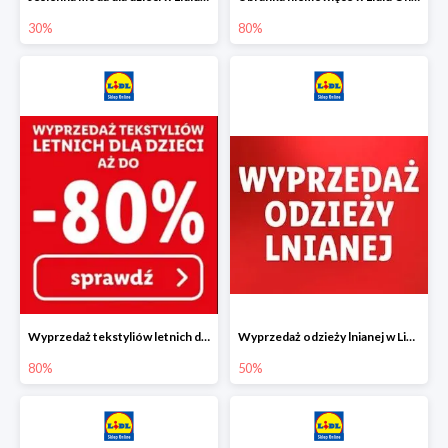
30%
80%
Wyprzedaż tekstyliów letnich dla dzieci w Lidlu Online do -80%
Wyprzedaż odzieży lnianej w Lidlu Online do -50%
80%
50%