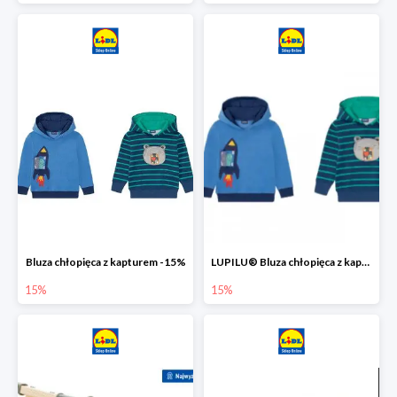
Bluza chłopięca z kapturem -15%
LUPILU® Bluza chłopięca z kapturem
15%
15%