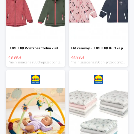
LUPILU® Wiatroszczelna kurtka dziecięca softshell, 1 sztuka
Hit cenowy - LUPILU® Kurtka przeciwdeszczowa dziewczęca, 1 sztuka
49.99 zł
46.99 zł
*najniższa cena z 30 dni przed obniżką
*najniższa cena z 30 dni przed obniżką