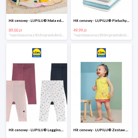
Hit cenowy - LUPILU® Mata edukacyjna dla niemowląt, 1 sztuka
Hit cenowy - LUPILU® Pieluchy tetrowe 80x80 cm, z biobawełny, 5 sztuk
89.00 zł
49.99 zł
*najniższa cena z 30 dni przed obniżką
*najniższa cena z 30 dni przed obniżką
Hit cenowy - LUPILU® Legginsy niemowlęce z biobawełną, 2 pary
Hit cenowy - LUPILU® Zestaw dziecięcy z biobawełny (body + koszulka + spodenki), 1 komplet