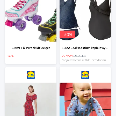
-
50
%
CRIVIT® Wrotki dziecięce
ESMARA® Kostium kąpielowy ciążowy lub tankini ciążowe -50%
26%
29.95 zł
59.90 zł*
*najniższa cena z 30 dni przed obniżką