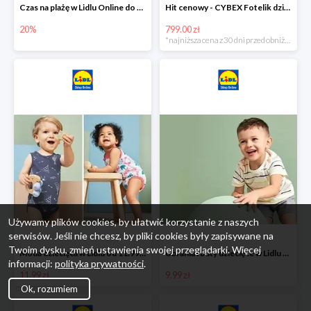
Czas na plażę w Lidlu Online do -20%
Hit cenowy - CYBEX Fotelik dziecięcy samochodowy Pallasfix grupa I-III, 9-36 kg
20%
799.00 zł
*najniższa cena z 30 dni przed obniżką
Używamy plików cookies, by ułatwić korzystanie z naszych
serwisów. Jeśli nie chcesz, by pliki cookies były zapisywane na
Twoim dysku, zmień ustawienia swojej przeglądarki. Więcej
Moda dziecięca w Lidlu od 11.99 zł
Ubrania i buty dziecięce w Lidlu Online od 9,99 zł
informacji:
polityka prywatności
.
11.99 zł
9.99 zł
Ok, rozumiem