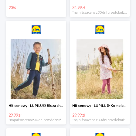
20%
34.99 zł
*najniższa cena z 30 dni przed obniżką
Hit cenowy - LUPILU® Bluza chłopięca w stylu college
Hit cenowy - LUPILU® Komplet dziewczęcy (sukienka + legginsy)
29.99 zł
29.99 zł
*najniższa cena z 30 dni przed obniżką
*najniższa cena z 30 dni przed obniżką