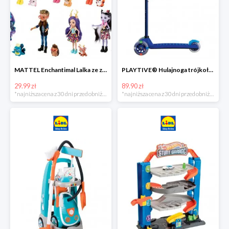
MATTEL Enchantimal Lalka ze zwierzątkiem
PLAYTIVE® Hulajnoga trójkołowa Tri Scooter z diodami LED
29.99 zł
89.90 zł
*najniższa cena z 30 dni przed obniżką
*najniższa cena z 30 dni przed obniżką