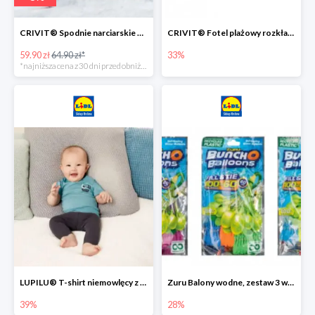
CRIVIT® Spodnie narciarskie dziewczęce
CRIVIT® Fotel plażowy rozkładany / Brodzik dziecięcy
59.90 zł
64.90 zł*
33%
*najniższa cena z 30 dni przed obniżką
LUPILU® T-shirt niemowlęcy z biobawełny -39%
Zuru Balony wodne, zestaw 3 wiązek -28%
39%
28%