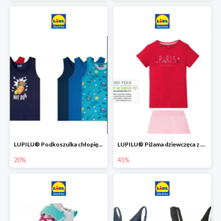
LUPILU® Podkoszulka chłopięca z bawełny -20%
LUPILU® Piżama dziewczęca z bawełny -41%
20%
41%