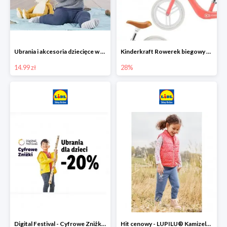
Ubrania i akcesoria dziecięce w Lidlu Online od 14,99 zł
Kinderkraft Rowerek biegowy Fly
14.99 zł
28%
Digital Festival - Cyfrowe Zniżki Ubrania dla dzieci w Lidlu -20%
Hit cenowy - LUPILU® Kamizelka pikowana dziewczęca