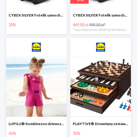
CYBEX SILVER Fotelik samochodowy -30%
CYBEX SILVER Fotelik samochodowy + dostawa gratis!
30%
469.00 zł
499.00 zł*
*najniższa cena z 30 dni przed obniżką
LUPILU® Kombinezon dziewczęcy z bawełny
PLAYTIVE® Drewniany zestaw gier 10 w 1
60%
30%