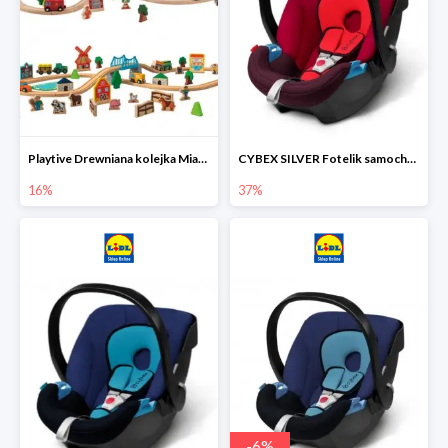
Playtive Drewniana kolejka Miasto lub Farma
CYBEX SILVER Fotelik samochodowy
16%
37%
-
6
%