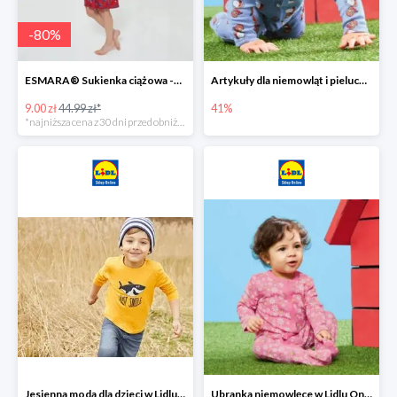
-
80
%
ESMARA® Sukienka ciążowa -79%
Artykuły dla niemowląt i pieluchy w Lidlu Online do -41%
9.00 zł
44.99 zł*
41%
*najniższa cena z 30 dni przed obniżką
Jesienna moda dla dzieci w Lidlu Online do -30%
Ubranka niemowlęce w Lidlu Online do -80%