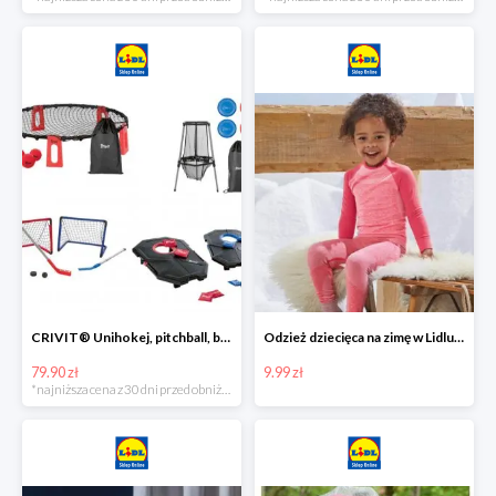
CRIVIT® Unihokej, pitchball, bean bag lub disc golf
Odzież dziecięca na zimę w Lidlu Online od 9,99 zł
79.90 zł
9.99 zł
*najniższa cena z 30 dni przed obniżką