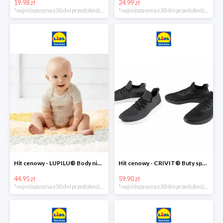
19.98 zł
24.99 zł
*najniższa cena z 30 dni przed obniżką
*najniższa cena z 30 dni przed obniżką
Hit cenowy - LUPILU® Body niemowlęce z biobawełny, z krótkim rękawem, 5 sztuk
Hit cenowy - CRIVIT® Buty sportowe chłopięce WellWalk, 1 para
44.95 zł
59.90 zł
*najniższa cena z 30 dni przed obniżką
*najniższa cena z 30 dni przed obniżką