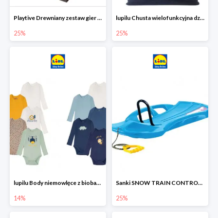
Playtive Drewniany zestaw gier 10 w 1
lupilu Chusta wielofunkcyjna dziecięca
25%
25%
lupilu Body niemowlęce z biobawełny
Sanki SNOW TRAIN CONTROL -25%
14%
25%