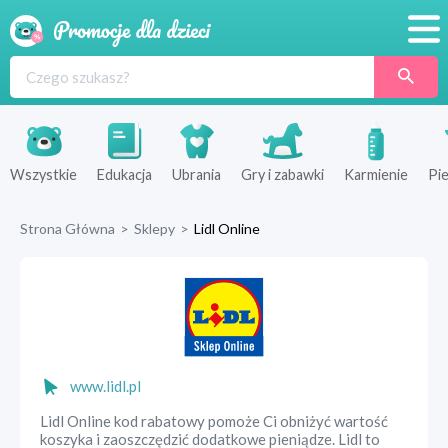
Promocje
Produkty
Sklepy
Wszystkie
Edukacja
Ubrania
Gry i zabawki
Karmienie
Pie
Blog
Strona Główna
>
Sklepy
>
Lidl Online
Wyprawka
www.lidl.pl
Lidl Online kod rabatowy pomoże Ci obniżyć wartość
koszyka i zaoszczędzić dodatkowe pieniądze. Lidl to