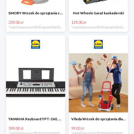
SMOBY Wózek do sprzątania z odkurzaczem
Hot Wheels Garaż kaskaderski
229.00 zł
129.00 zł
*najniższa cena z 30 dni przed obniżką
*najniższa cena z 30 dni przed obniżką
YAMAHA Keyboard YPT-260, 61 klawiszy
Vileda Wózek do sprzątania dla dzieci
599.00 zł
99.00 zł
*najniższa cena z 30 dni przed obniżką
*najniższa cena z 30 dni przed obniżką