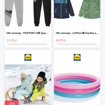
Hit cenowy - PEPPERTS® Spodnie dresowe chłopięce, 1 para
Hit cenowy - LUPILU® Kurtka softshell chłopięca, 1 sztuka
19.98 zł
44.99 zł
*najniższa cena z 30 dni przed obniżką
*najniższa cena z 30 dni przed obniżką
-
8
%