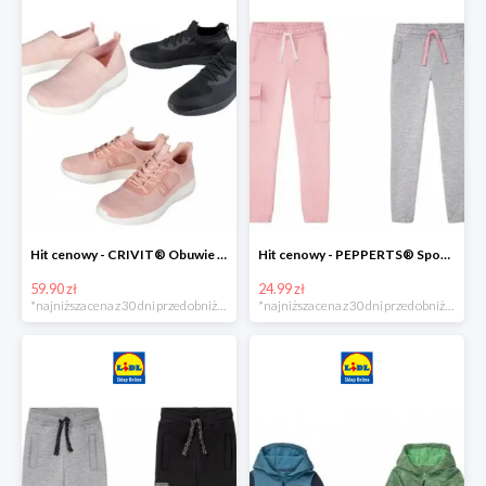
Hit cenowy - CRIVIT® Obuwie dziewczęce sportowe i na co dzień, 1 para
Hit cenowy - PEPPERTS® Spodnie dresowe dziewczęce, 1 para
59.90 zł
24.99 zł
*najniższa cena z 30 dni przed obniżką
*najniższa cena z 30 dni przed obniżką