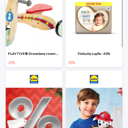
PLAYTIVE® Drewniany rowerek biegowy -33%
Pieluchy Lupilu -20%
33%
20%