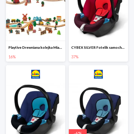
Playtive Drewniana kolejka Miasto lub Farma
CYBEX SILVER Fotelik samochodowy
16%
37%
-
6
%