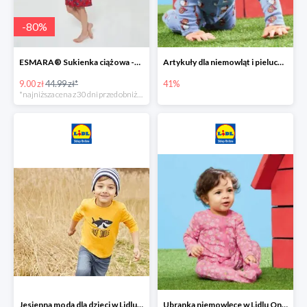
-
80
%
ESMARA® Sukienka ciążowa -79%
Artykuły dla niemowląt i pieluchy w Lidlu Online do -41%
9.00 zł
44.99 zł*
41%
*najniższa cena z 30 dni przed obniżką
Jesienna moda dla dzieci w Lidlu Online do -30%
Ubranka niemowlęce w Lidlu Online do -80%