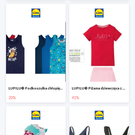
LUPILU® Podkoszulka chłopięca z bawełny -20%
LUPILU® Piżama dziewczęca z bawełny -41%
20%
41%