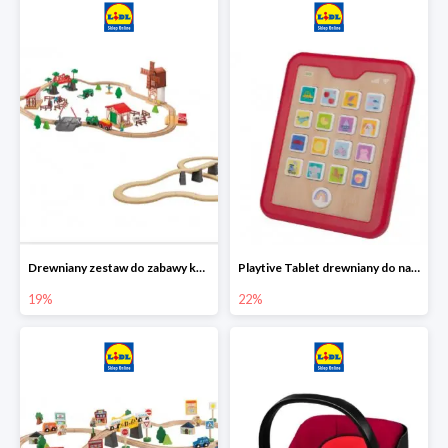
Drewniany zestaw do zabawy kolejką - farma i wiadukt
Playtive Tablet drewniany do nauki, interaktywny
19%
22%