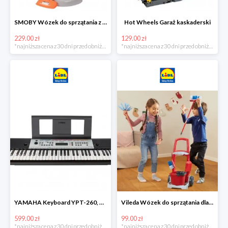
SMOBY Wózek do sprzątania z odkurzaczem
Hot Wheels Garaż kaskaderski
229.00 zł
129.00 zł
*najniższa cena z 30 dni przed obniżką
*najniższa cena z 30 dni przed obniżką
YAMAHA Keyboard YPT-260, 61 klawiszy
Vileda Wózek do sprzątania dla dzieci
599.00 zł
99.00 zł
*najniższa cena z 30 dni przed obniżką
*najniższa cena z 30 dni przed obniżką