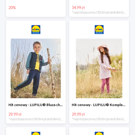
20%
34.99 zł
*najniższa cena z 30 dni przed obniżką
Hit cenowy - LUPILU® Bluza chłopięca w stylu college
Hit cenowy - LUPILU® Komplet dziewczęcy (sukienka + legginsy)
29.99 zł
29.99 zł
*najniższa cena z 30 dni przed obniżką
*najniższa cena z 30 dni przed obniżką