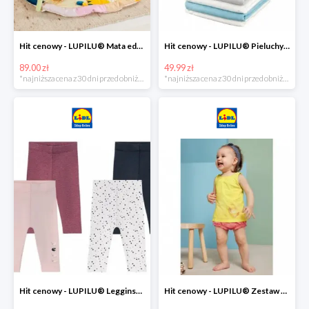
Hit cenowy - LUPILU® Mata edukacyjna dla niemowląt, 1 sztuka
Hit cenowy - LUPILU® Pieluchy tetrowe 80x80 cm, z biobawełny, 5 sztuk
89.00 zł
49.99 zł
*najniższa cena z 30 dni przed obniżką
*najniższa cena z 30 dni przed obniżką
Hit cenowy - LUPILU® Legginsy niemowlęce z biobawełną, 2 pary
Hit cenowy - LUPILU® Zestaw dziecięcy z biobawełny (body + koszulka + spodenki), 1 komplet