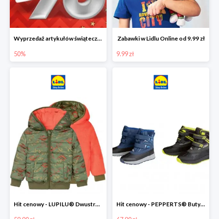
Wyprzedaż artykułów świątecznych w Lidlu Online
Zabawki w Lidlu Online od 9.99 zł
50%
9.99 zł
Hit cenowy - LUPILU® Dwustronna kurtka dziecięca z polarem
Hit cenowy - PEPPERTS® Buty zimowe chłopięce