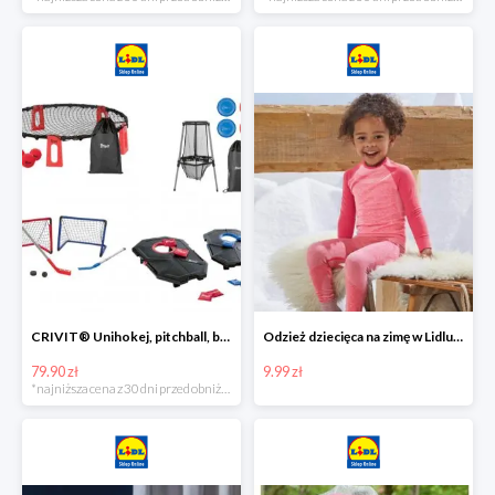
CRIVIT® Unihokej, pitchball, bean bag lub disc golf
Odzież dziecięca na zimę w Lidlu Online od 9,99 zł
79.90 zł
9.99 zł
*najniższa cena z 30 dni przed obniżką