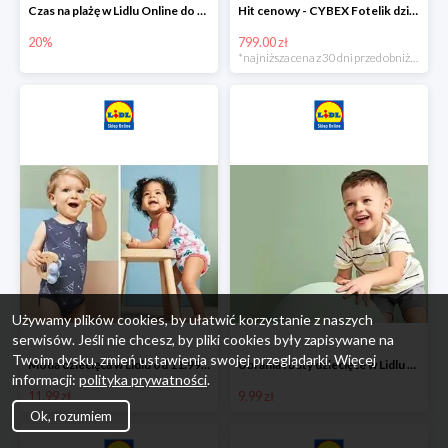
Czas na plażę w Lidlu Online do -20%
Hit cenowy - CYBEX Fotelik dziecięcy samochodowy Pallasfix grupa I-III, 9-36 kg
20%
799.00 zł
*najniższa cena z 30 dni przed obniżką
Używamy plików cookies, by ułatwić korzystanie z naszych
serwisów. Jeśli nie chcesz, by pliki cookies były zapisywane na
Twoim dysku, zmień ustawienia swojej przeglądarki. Więcej
Moda dziecięca w Lidlu od 11.99 zł
Ubrania i buty dziecięce w Lidlu Online od 9,99 zł
informacji:
polityka prywatności
.
11.99 zł
9.99 zł
Ok, rozumiem