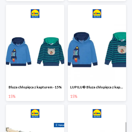
Bluza chłopięca z kapturem -15%
LUPILU® Bluza chłopięca z kapturem
15%
15%