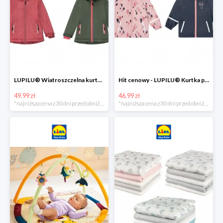
LUPILU® Wiatroszczelna kurtka dziecięca softshell, 1 sztuka
Hit cenowy - LUPILU® Kurtka przeciwdeszczowa dziewczęca, 1 sztuka
49.99 zł
46.99 zł
*najniższa cena z 30 dni przed obniżką
*najniższa cena z 30 dni przed obniżką