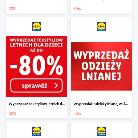
30%
80%
Wyprzedaż tekstyliów letnich dla dzieci w Lidlu Online do -80%
Wyprzedaż odzieży lnianej w Lidlu Online do -50%
80%
50%