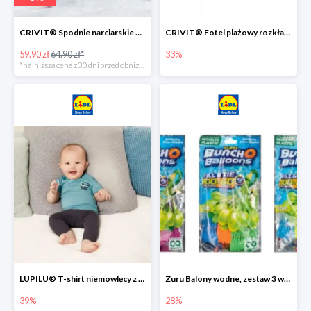
CRIVIT® Spodnie narciarskie dziewczęce
CRIVIT® Fotel plażowy rozkładany / Brodzik dziecięcy
59.90 zł
64.90 zł*
33%
*najniższa cena z 30 dni przed obniżką
LUPILU® T-shirt niemowlęcy z biobawełny -39%
Zuru Balony wodne, zestaw 3 wiązek -28%
39%
28%