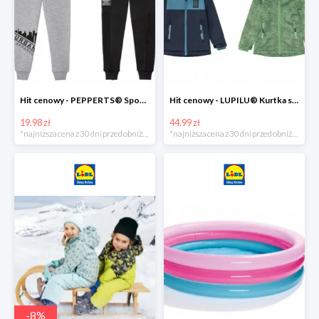
Hit cenowy - PEPPERTS® Spodnie dresowe chłopięce, 1 para
Hit cenowy - LUPILU® Kurtka softshell chłopięca, 1 sztuka
19.98 zł
44.99 zł
*najniższa cena z 30 dni przed obniżką
*najniższa cena z 30 dni przed obniżką
-
8
%