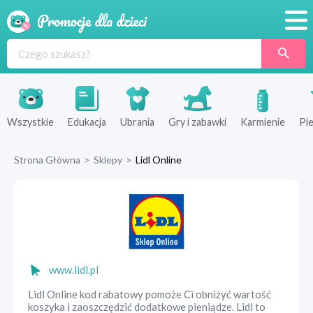
Promocje
Produkty
Sklepy
Wszystkie
Edukacja
Ubrania
Gry i zabawki
Karmienie
Pie
Blog
Strona Główna
>
Sklepy
>
Lidl Online
Wyprawka
www.lidl.pl
Lidl Online kod rabatowy pomoże Ci obniżyć wartość
koszyka i zaoszczędzić dodatkowe pieniądze. Lidl to