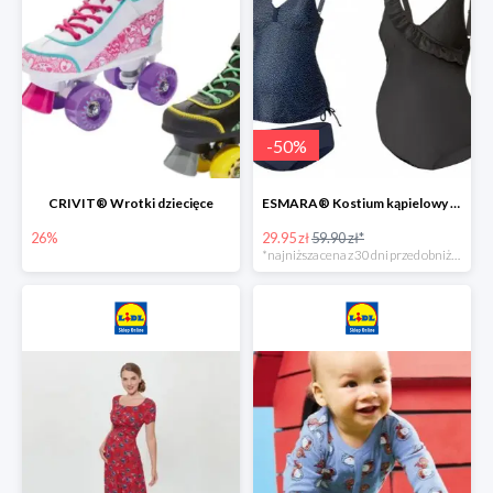
-
50
%
CRIVIT® Wrotki dziecięce
ESMARA® Kostium kąpielowy ciążowy lub tankini ciążowe -50%
26%
29.95 zł
59.90 zł*
*najniższa cena z 30 dni przed obniżką