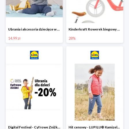
Ubrania i akcesoria dziecięce w Lidlu Online od 14,99 zł
Kinderkraft Rowerek biegowy Fly
14.99 zł
28%
Digital Festival - Cyfrowe Zniżki Ubrania dla dzieci w Lidlu -20%
Hit cenowy - LUPILU® Kamizelka pikowana dziewczęca