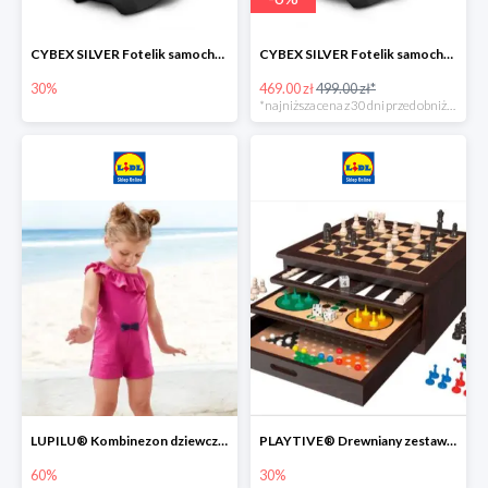
CYBEX SILVER Fotelik samochodowy -30%
CYBEX SILVER Fotelik samochodowy + dostawa gratis!
30%
469.00 zł
499.00 zł*
*najniższa cena z 30 dni przed obniżką
LUPILU® Kombinezon dziewczęcy z bawełny
PLAYTIVE® Drewniany zestaw gier 10 w 1
60%
30%