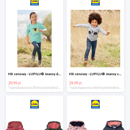
Hit cenowy - LUPILU® Jeansy dziewczęce slim fit
Hit cenowy - LUPILU® Jeansy chłopięce slim fit
29.99 zł
29.99 zł
*najniższa cena z 30 dni przed obniżką
*najniższa cena z 30 dni przed obniżką