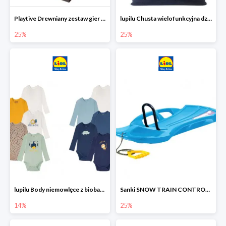
Playtive Drewniany zestaw gier 10 w 1
lupilu Chusta wielofunkcyjna dziecięca
25%
25%
lupilu Body niemowlęce z biobawełny
Sanki SNOW TRAIN CONTROL -25%
14%
25%