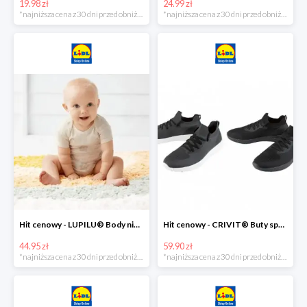
19.98 zł
24.99 zł
*najniższa cena z 30 dni przed obniżką
*najniższa cena z 30 dni przed obniżką
Hit cenowy - LUPILU® Body niemowlęce z biobawełny, z krótkim rękawem, 5 sztuk
Hit cenowy - CRIVIT® Buty sportowe chłopięce WellWalk, 1 para
44.95 zł
59.90 zł
*najniższa cena z 30 dni przed obniżką
*najniższa cena z 30 dni przed obniżką