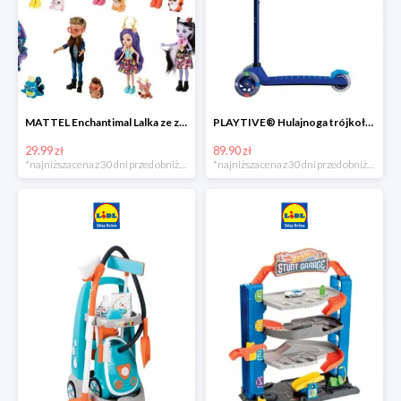
MATTEL Enchantimal Lalka ze zwierzątkiem
PLAYTIVE® Hulajnoga trójkołowa Tri Scooter z diodami LED
29.99 zł
89.90 zł
*najniższa cena z 30 dni przed obniżką
*najniższa cena z 30 dni przed obniżką