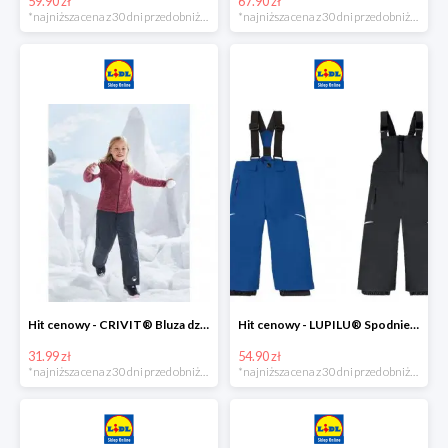
59.90 zł
67.90 zł
*najniższa cena z 30 dni przed obniżką
*najniższa cena z 30 dni przed obniżką
Hit cenowy - CRIVIT® Bluza dziewczęca z polaru
Hit cenowy - LUPILU® Spodnie narciarskie chłopięce
31.99 zł
54.90 zł
*najniższa cena z 30 dni przed obniżką
*najniższa cena z 30 dni przed obniżką