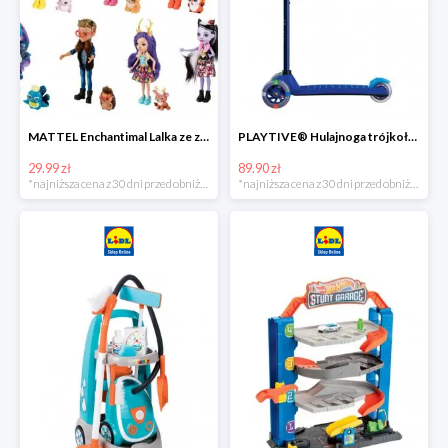
MATTEL Enchantimal Lalka ze zwierzątkiem
PLAYTIVE® Hulajnoga trójkołowa Tri Scooter z diodami LED
29.99 zł
89.90 zł
*najniższa cena z 30 dni przed obniżką
*najniższa cena z 30 dni przed obniżką