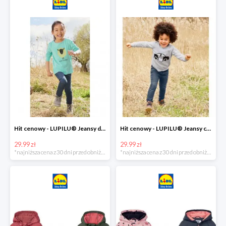
Hit cenowy - LUPILU® Jeansy dziewczęce slim fit
Hit cenowy - LUPILU® Jeansy chłopięce slim fit
29.99 zł
29.99 zł
*najniższa cena z 30 dni przed obniżką
*najniższa cena z 30 dni przed obniżką