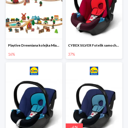
Playtive Drewniana kolejka Miasto lub Farma
CYBEX SILVER Fotelik samochodowy
16%
37%
-
6
%