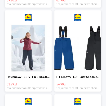
59.90 zł
67.90 zł
*najniższa cena z 30 dni przed obniżką
*najniższa cena z 30 dni przed obniżką
Hit cenowy - CRIVIT® Bluza dziewczęca z polaru
Hit cenowy - LUPILU® Spodnie narciarskie chłopięce
31.99 zł
54.90 zł
*najniższa cena z 30 dni przed obniżką
*najniższa cena z 30 dni przed obniżką