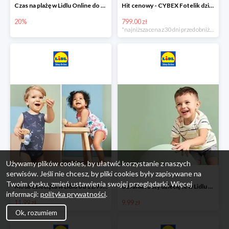
Czas na plażę w Lidlu Online do -20%
Hit cenowy - CYBEX Fotelik dziecięcy samochodowy Pallasfix grupa I-III, 9-36 kg
20%
799.00 zł
*najniższa cena z 30 dni przed obniżką
Używamy plików cookies, by ułatwić korzystanie z naszych
serwisów. Jeśli nie chcesz, by pliki cookies były zapisywane na
Twoim dysku, zmień ustawienia swojej przeglądarki. Więcej
Moda dziecięca w Lidlu od 11.99 zł
Ubrania i buty dziecięce w Lidlu Online od 9,99 zł
informacji:
polityka prywatności
.
11.99 zł
9.99 zł
Ok, rozumiem