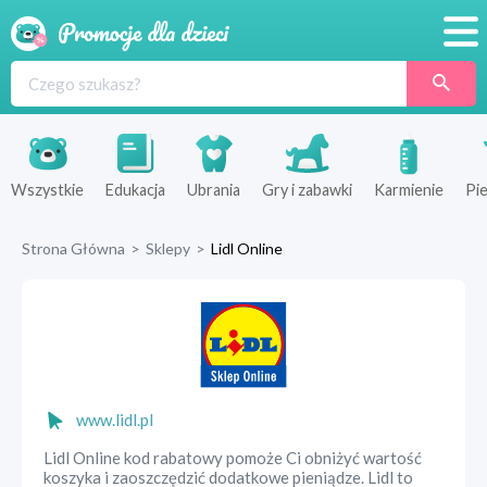
Promocje
Produkty
Sklepy
Wszystkie
Edukacja
Ubrania
Gry i zabawki
Karmienie
Pie
Blog
Strona Główna
>
Sklepy
>
Lidl Online
Wyprawka
www.lidl.pl
Lidl Online kod rabatowy pomoże Ci obniżyć wartość
koszyka i zaoszczędzić dodatkowe pieniądze. Lidl to