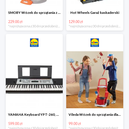
SMOBY Wózek do sprzątania z odkurzaczem
Hot Wheels Garaż kaskaderski
229.00 zł
129.00 zł
*najniższa cena z 30 dni przed obniżką
*najniższa cena z 30 dni przed obniżką
YAMAHA Keyboard YPT-260, 61 klawiszy
Vileda Wózek do sprzątania dla dzieci
599.00 zł
99.00 zł
*najniższa cena z 30 dni przed obniżką
*najniższa cena z 30 dni przed obniżką