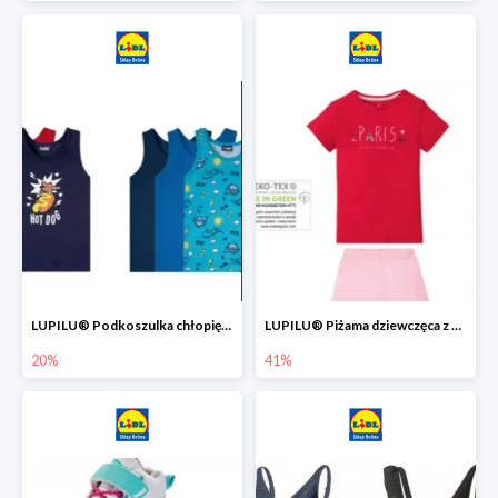
LUPILU® Podkoszulka chłopięca z bawełny -20%
LUPILU® Piżama dziewczęca z bawełny -41%
20%
41%