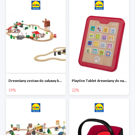
Drewniany zestaw do zabawy kolejką - farma i wiadukt
Playtive Tablet drewniany do nauki, interaktywny
19%
22%