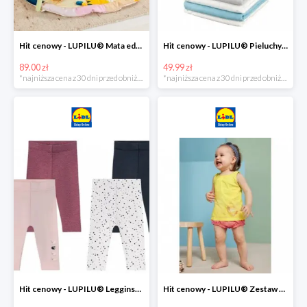
Hit cenowy - LUPILU® Mata edukacyjna dla niemowląt, 1 sztuka
Hit cenowy - LUPILU® Pieluchy tetrowe 80x80 cm, z biobawełny, 5 sztuk
89.00 zł
49.99 zł
*najniższa cena z 30 dni przed obniżką
*najniższa cena z 30 dni przed obniżką
Hit cenowy - LUPILU® Legginsy niemowlęce z biobawełną, 2 pary
Hit cenowy - LUPILU® Zestaw dziecięcy z biobawełny (body + koszulka + spodenki), 1 komplet