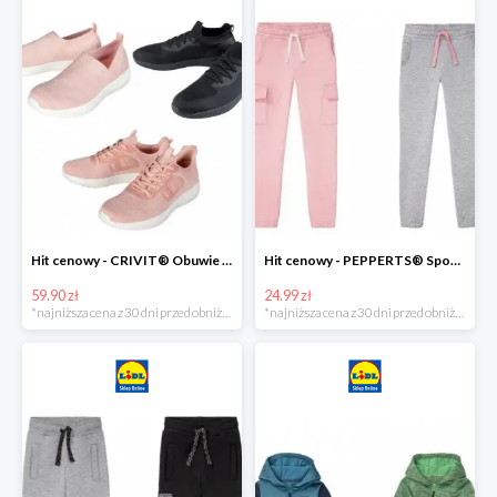
Hit cenowy - CRIVIT® Obuwie dziewczęce sportowe i na co dzień, 1 para
Hit cenowy - PEPPERTS® Spodnie dresowe dziewczęce, 1 para
59.90 zł
24.99 zł
*najniższa cena z 30 dni przed obniżką
*najniższa cena z 30 dni przed obniżką