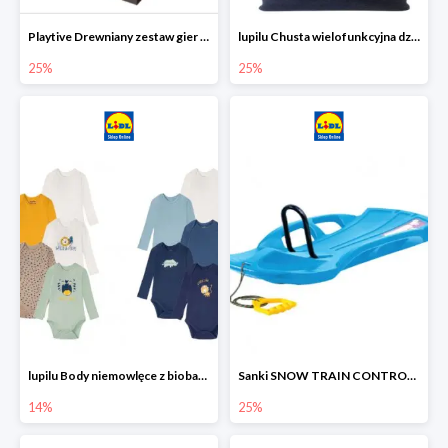
Playtive Drewniany zestaw gier 10 w 1
lupilu Chusta wielofunkcyjna dziecięca
25%
25%
lupilu Body niemowlęce z biobawełny
Sanki SNOW TRAIN CONTROL -25%
14%
25%