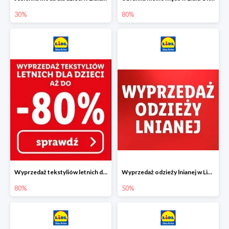
30%
80%
Wyprzedaż tekstyliów letnich dla dzieci w Lidlu Online do -80%
Wyprzedaż odzieży lnianej w Lidlu Online do -50%
80%
50%