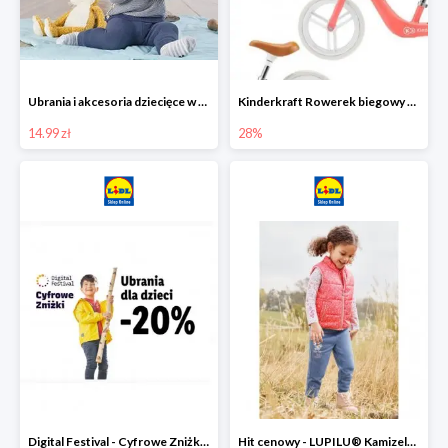
Ubrania i akcesoria dziecięce w Lidlu Online od 14,99 zł
Kinderkraft Rowerek biegowy Fly
14.99 zł
28%
Digital Festival - Cyfrowe Zniżki Ubrania dla dzieci w Lidlu -20%
Hit cenowy - LUPILU® Kamizelka pikowana dziewczęca