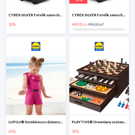
CYBEX SILVER Fotelik samochodowy -30%
CYBEX SILVER Fotelik samochodowy + dostawa gratis!
30%
469.00 zł
499.00 zł*
*najniższa cena z 30 dni przed obniżką
LUPILU® Kombinezon dziewczęcy z bawełny
PLAYTIVE® Drewniany zestaw gier 10 w 1
60%
30%