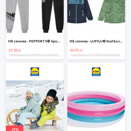
Hit cenowy - PEPPERTS® Spodnie dresowe chłopięce, 1 para
Hit cenowy - LUPILU® Kurtka softshell chłopięca, 1 sztuka
19.98 zł
44.99 zł
*najniższa cena z 30 dni przed obniżką
*najniższa cena z 30 dni przed obniżką
-
8
%