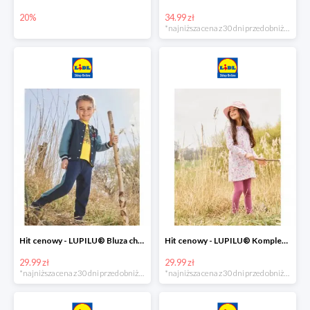
20%
34.99 zł
*najniższa cena z 30 dni przed obniżką
Hit cenowy - LUPILU® Bluza chłopięca w stylu college
Hit cenowy - LUPILU® Komplet dziewczęcy (sukienka + legginsy)
29.99 zł
29.99 zł
*najniższa cena z 30 dni przed obniżką
*najniższa cena z 30 dni przed obniżką