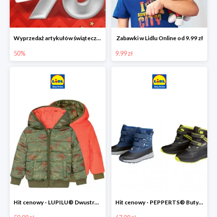
Wyprzedaż artykułów świątecznych w Lidlu Online
Zabawki w Lidlu Online od 9.99 zł
50%
9.99 zł
Hit cenowy - LUPILU® Dwustronna kurtka dziecięca z polarem
Hit cenowy - PEPPERTS® Buty zimowe chłopięce