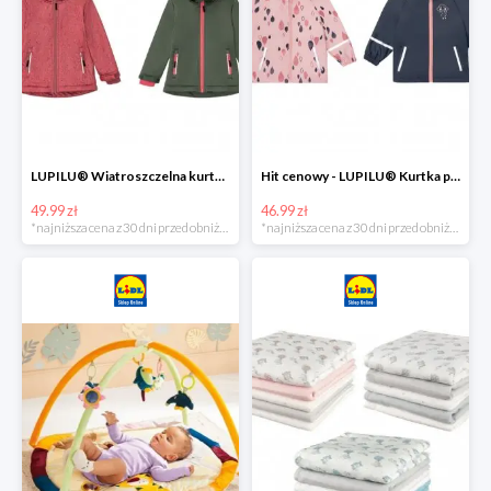
LUPILU® Wiatroszczelna kurtka dziecięca softshell, 1 sztuka
Hit cenowy - LUPILU® Kurtka przeciwdeszczowa dziewczęca, 1 sztuka
49.99 zł
46.99 zł
*najniższa cena z 30 dni przed obniżką
*najniższa cena z 30 dni przed obniżką