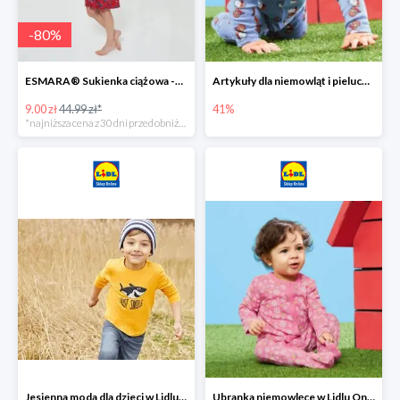
-
80
%
ESMARA® Sukienka ciążowa -79%
Artykuły dla niemowląt i pieluchy w Lidlu Online do -41%
9.00 zł
44.99 zł*
41%
*najniższa cena z 30 dni przed obniżką
Jesienna moda dla dzieci w Lidlu Online do -30%
Ubranka niemowlęce w Lidlu Online do -80%