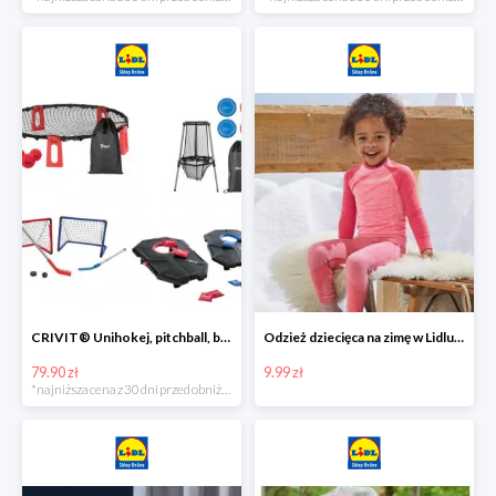
CRIVIT® Unihokej, pitchball, bean bag lub disc golf
Odzież dziecięca na zimę w Lidlu Online od 9,99 zł
79.90 zł
9.99 zł
*najniższa cena z 30 dni przed obniżką