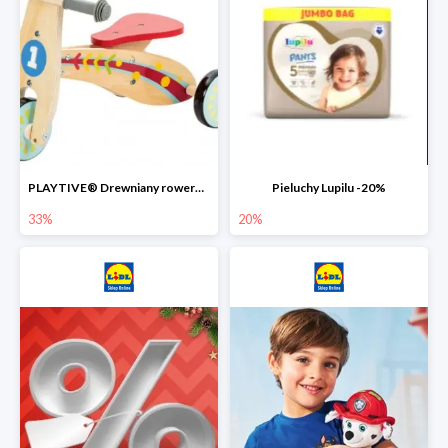
PLAYTIVE® Drewniany rowerek biegowy -33%
Pieluchy Lupilu -20%
33%
20%