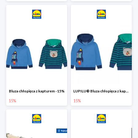
Bluza chłopięca z kapturem -15%
LUPILU® Bluza chłopięca z kapturem
15%
15%