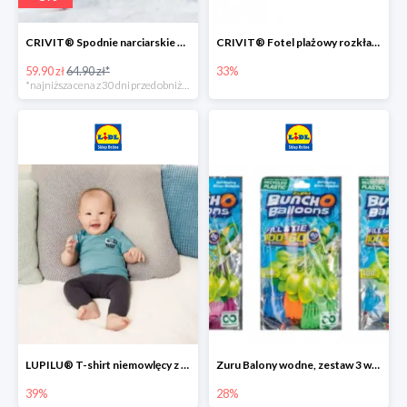
CRIVIT® Spodnie narciarskie dziewczęce
CRIVIT® Fotel plażowy rozkładany / Brodzik dziecięcy
59.90 zł
64.90 zł*
33%
*najniższa cena z 30 dni przed obniżką
LUPILU® T-shirt niemowlęcy z biobawełny -39%
Zuru Balony wodne, zestaw 3 wiązek -28%
39%
28%