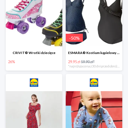
-
50
%
CRIVIT® Wrotki dziecięce
ESMARA® Kostium kąpielowy ciążowy lub tankini ciążowe -50%
26%
29.95 zł
59.90 zł*
*najniższa cena z 30 dni przed obniżką