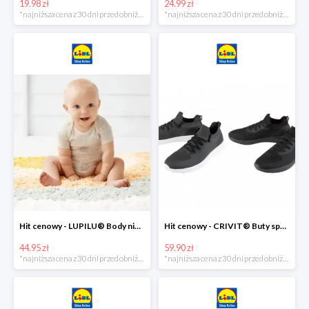
19.98 zł
24.99 zł
*najniższa cena z 30 dni przed obniżką
*najniższa cena z 30 dni przed obniżką
Hit cenowy - LUPILU® Body niemowlęce z biobawełny, z krótkim rękawem, 5 sztuk
Hit cenowy - CRIVIT® Buty sportowe chłopięce WellWalk, 1 para
44.95 zł
59.90 zł
*najniższa cena z 30 dni przed obniżką
*najniższa cena z 30 dni przed obniżką