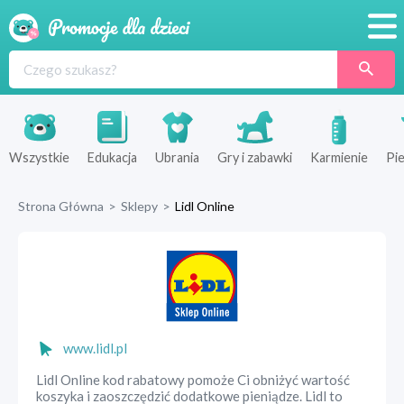
Promocje
Produkty
Sklepy
Wszystkie
Edukacja
Ubrania
Gry i zabawki
Karmienie
Pie
Blog
Strona Główna
>
Sklepy
>
Lidl Online
Wyprawka
www.lidl.pl
Lidl Online kod rabatowy pomoże Ci obniżyć wartość
koszyka i zaoszczędzić dodatkowe pieniądze. Lidl to