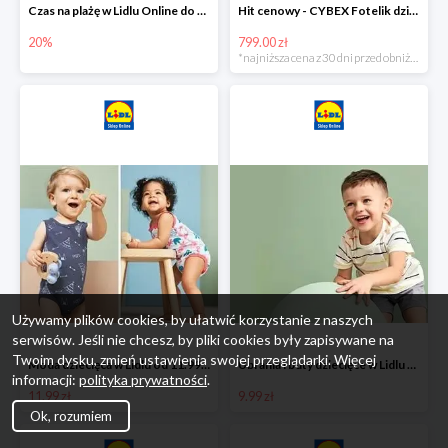
Czas na plażę w Lidlu Online do -20%
Hit cenowy - CYBEX Fotelik dziecięcy samochodowy Pallasfix grupa I-III, 9-36 kg
20%
799.00 zł
*najniższa cena z 30 dni przed obniżką
Używamy plików cookies, by ułatwić korzystanie z naszych
serwisów. Jeśli nie chcesz, by pliki cookies były zapisywane na
Twoim dysku, zmień ustawienia swojej przeglądarki. Więcej
Moda dziecięca w Lidlu od 11.99 zł
Ubrania i buty dziecięce w Lidlu Online od 9,99 zł
informacji:
polityka prywatności
.
11.99 zł
9.99 zł
Ok, rozumiem