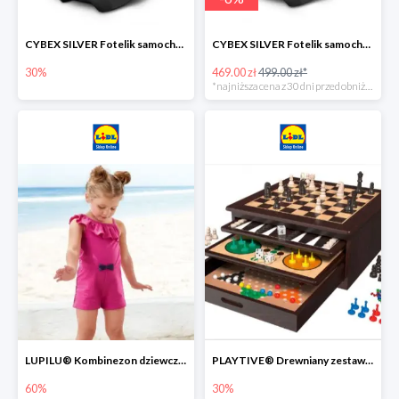
CYBEX SILVER Fotelik samochodowy -30%
CYBEX SILVER Fotelik samochodowy + dostawa gratis!
30%
469.00 zł
499.00 zł*
*najniższa cena z 30 dni przed obniżką
LUPILU® Kombinezon dziewczęcy z bawełny
PLAYTIVE® Drewniany zestaw gier 10 w 1
60%
30%