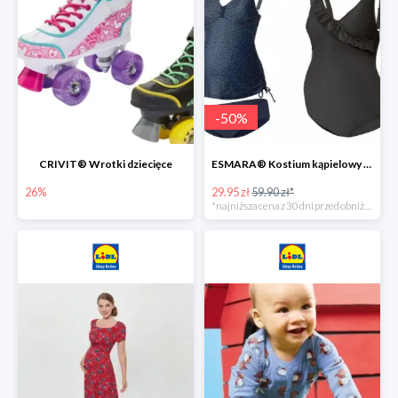
-
50
%
CRIVIT® Wrotki dziecięce
ESMARA® Kostium kąpielowy ciążowy lub tankini ciążowe -50%
26%
29.95 zł
59.90 zł*
*najniższa cena z 30 dni przed obniżką