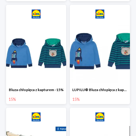
Bluza chłopięca z kapturem -15%
LUPILU® Bluza chłopięca z kapturem
15%
15%