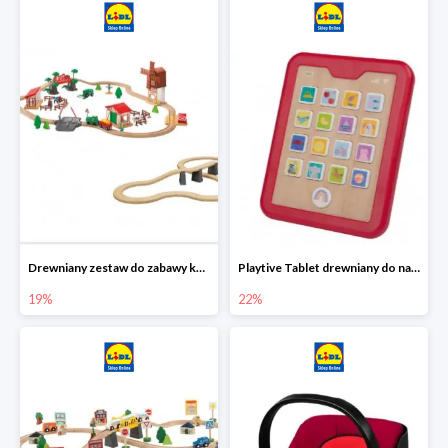
Drewniany zestaw do zabawy kolejką - farma i wiadukt
Playtive Tablet drewniany do nauki, interaktywny
19%
22%