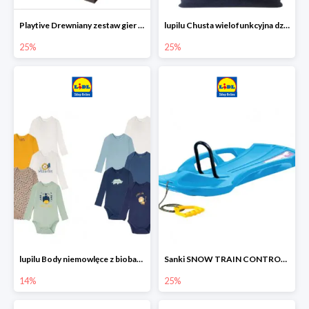
Playtive Drewniany zestaw gier 10 w 1
lupilu Chusta wielofunkcyjna dziecięca
25%
25%
lupilu Body niemowlęce z biobawełny
Sanki SNOW TRAIN CONTROL -25%
14%
25%