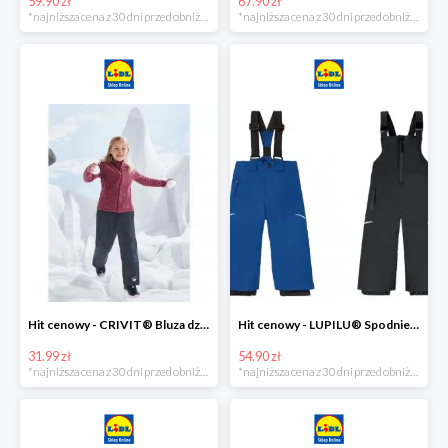
59.90 zł
67.90 zł
*najniższa cena z 30 dni przed obniżką
*najniższa cena z 30 dni przed obniżką
Hit cenowy - CRIVIT® Bluza dziewczęca z polaru
Hit cenowy - LUPILU® Spodnie narciarskie chłopięce
31.99 zł
54.90 zł
*najniższa cena z 30 dni przed obniżką
*najniższa cena z 30 dni przed obniżką