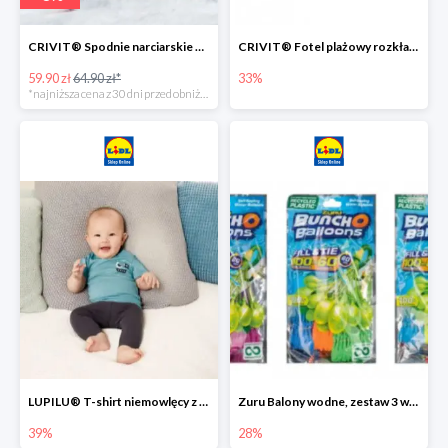
CRIVIT® Spodnie narciarskie dziewczęce
CRIVIT® Fotel plażowy rozkładany / Brodzik dziecięcy
59.90 zł
64.90 zł*
33%
*najniższa cena z 30 dni przed obniżką
LUPILU® T-shirt niemowlęcy z biobawełny -39%
Zuru Balony wodne, zestaw 3 wiązek -28%
39%
28%