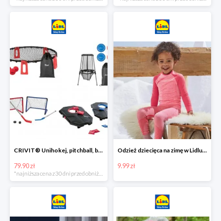
CRIVIT® Unihokej, pitchball, bean bag lub disc golf
Odzież dziecięca na zimę w Lidlu Online od 9,99 zł
79.90 zł
9.99 zł
*najniższa cena z 30 dni przed obniżką