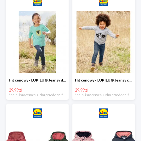
Hit cenowy - LUPILU® Jeansy dziewczęce slim fit
Hit cenowy - LUPILU® Jeansy chłopięce slim fit
29.99 zł
29.99 zł
*najniższa cena z 30 dni przed obniżką
*najniższa cena z 30 dni przed obniżką