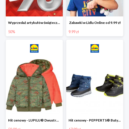
Wyprzedaż artykułów świątecznych w Lidlu Online
Zabawki w Lidlu Online od 9.99 zł
50%
9.99 zł
Hit cenowy - LUPILU® Dwustronna kurtka dziecięca z polarem
Hit cenowy - PEPPERTS® Buty zimowe chłopięce