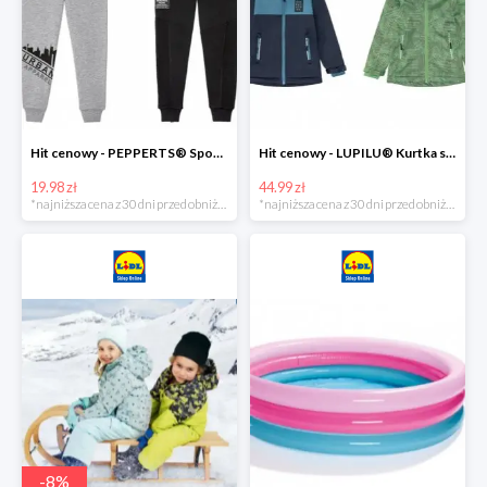
Hit cenowy - PEPPERTS® Spodnie dresowe chłopięce, 1 para
Hit cenowy - LUPILU® Kurtka softshell chłopięca, 1 sztuka
19.98 zł
44.99 zł
*najniższa cena z 30 dni przed obniżką
*najniższa cena z 30 dni przed obniżką
-
8
%