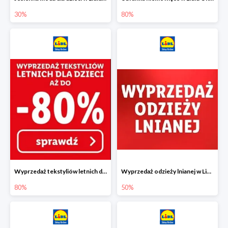
30%
80%
Wyprzedaż tekstyliów letnich dla dzieci w Lidlu Online do -80%
Wyprzedaż odzieży lnianej w Lidlu Online do -50%
80%
50%