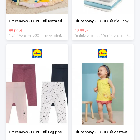
Hit cenowy - LUPILU® Mata edukacyjna dla niemowląt, 1 sztuka
Hit cenowy - LUPILU® Pieluchy tetrowe 80x80 cm, z biobawełny, 5 sztuk
89.00 zł
49.99 zł
*najniższa cena z 30 dni przed obniżką
*najniższa cena z 30 dni przed obniżką
Hit cenowy - LUPILU® Legginsy niemowlęce z biobawełną, 2 pary
Hit cenowy - LUPILU® Zestaw dziecięcy z biobawełny (body + koszulka + spodenki), 1 komplet