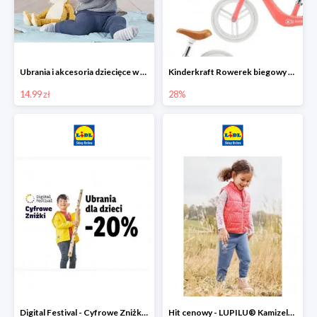
Ubrania i akcesoria dziecięce w Lidlu Online od 14,99 zł
Kinderkraft Rowerek biegowy Fly
14.99 zł
28%
Digital Festival - Cyfrowe Zniżki Ubrania dla dzieci w Lidlu -20%
Hit cenowy - LUPILU® Kamizelka pikowana dziewczęca