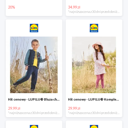
20%
34.99 zł
*najniższa cena z 30 dni przed obniżką
Hit cenowy - LUPILU® Bluza chłopięca w stylu college
Hit cenowy - LUPILU® Komplet dziewczęcy (sukienka + legginsy)
29.99 zł
29.99 zł
*najniższa cena z 30 dni przed obniżką
*najniższa cena z 30 dni przed obniżką