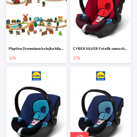
Playtive Drewniana kolejka Miasto lub Farma
CYBEX SILVER Fotelik samochodowy
16%
37%
-
6
%