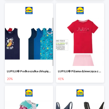
LUPILU® Podkoszulka chłopięca z bawełny -20%
LUPILU® Piżama dziewczęca z bawełny -41%
20%
41%