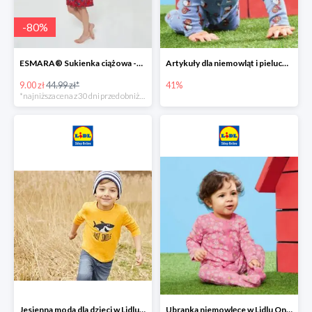
-
80
%
ESMARA® Sukienka ciążowa -79%
Artykuły dla niemowląt i pieluchy w Lidlu Online do -41%
9.00 zł
44.99 zł*
41%
*najniższa cena z 30 dni przed obniżką
Jesienna moda dla dzieci w Lidlu Online do -30%
Ubranka niemowlęce w Lidlu Online do -80%