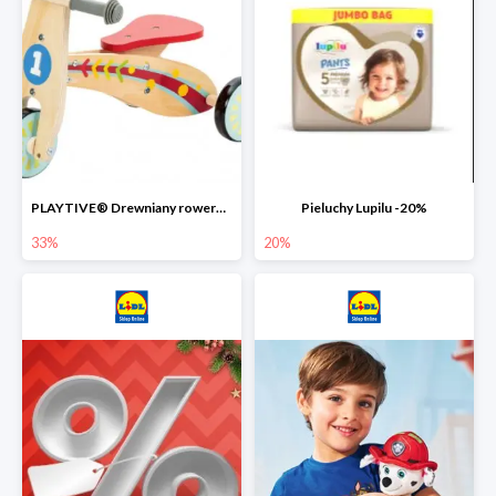
PLAYTIVE® Drewniany rowerek biegowy -33%
Pieluchy Lupilu -20%
33%
20%