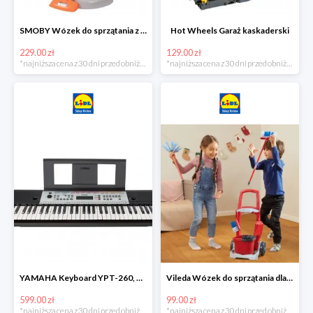
SMOBY Wózek do sprzątania z odkurzaczem
Hot Wheels Garaż kaskaderski
229.00 zł
129.00 zł
*najniższa cena z 30 dni przed obniżką
*najniższa cena z 30 dni przed obniżką
YAMAHA Keyboard YPT-260, 61 klawiszy
Vileda Wózek do sprzątania dla dzieci
599.00 zł
99.00 zł
*najniższa cena z 30 dni przed obniżką
*najniższa cena z 30 dni przed obniżką