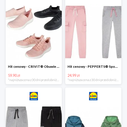
Hit cenowy - CRIVIT® Obuwie dziewczęce sportowe i na co dzień, 1 para
Hit cenowy - PEPPERTS® Spodnie dresowe dziewczęce, 1 para
59.90 zł
24.99 zł
*najniższa cena z 30 dni przed obniżką
*najniższa cena z 30 dni przed obniżką