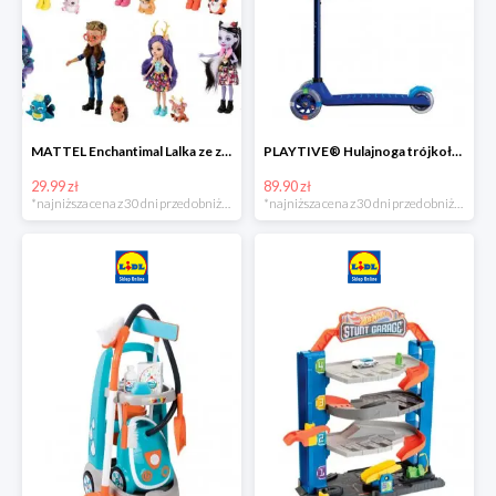
MATTEL Enchantimal Lalka ze zwierzątkiem
PLAYTIVE® Hulajnoga trójkołowa Tri Scooter z diodami LED
29.99 zł
89.90 zł
*najniższa cena z 30 dni przed obniżką
*najniższa cena z 30 dni przed obniżką