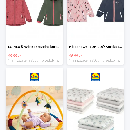
LUPILU® Wiatroszczelna kurtka dziecięca softshell, 1 sztuka
Hit cenowy - LUPILU® Kurtka przeciwdeszczowa dziewczęca, 1 sztuka
49.99 zł
46.99 zł
*najniższa cena z 30 dni przed obniżką
*najniższa cena z 30 dni przed obniżką