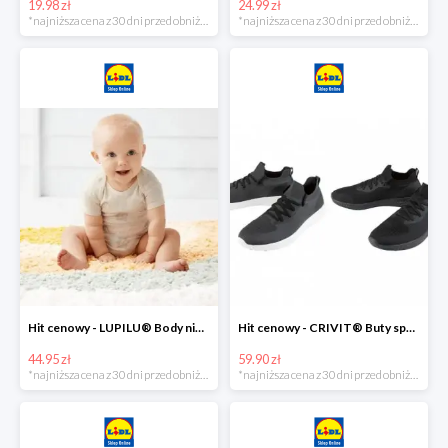
19.98 zł
24.99 zł
*najniższa cena z 30 dni przed obniżką
*najniższa cena z 30 dni przed obniżką
Hit cenowy - LUPILU® Body niemowlęce z biobawełny, z krótkim rękawem, 5 sztuk
Hit cenowy - CRIVIT® Buty sportowe chłopięce WellWalk, 1 para
44.95 zł
59.90 zł
*najniższa cena z 30 dni przed obniżką
*najniższa cena z 30 dni przed obniżką