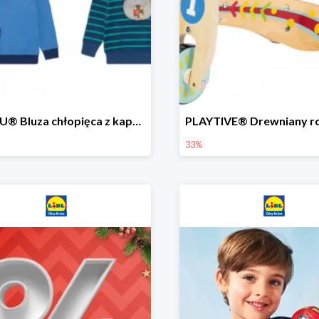
LUPILU® Bluza chłopięca z kapturem
33%