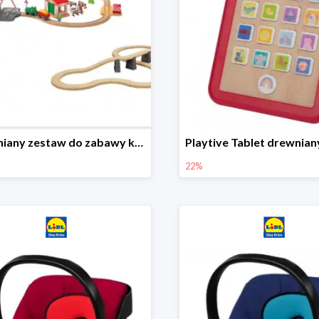
Drewniany zestaw do zabawy kolejką - farma i wiadukt
22%