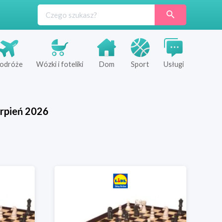
odróże
Wózki i foteliki
Dom
Sport
Usługi
rpień
2026