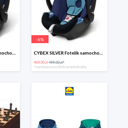
-
6
%
CYBEX SILVER Fotelik samochodowy -30%
CYBEX SILVER Fotelik samochodowy + dostawa gratis!
469.00 zł
499.00 zł*
*najniższa cena z 30 dni przed obniżką