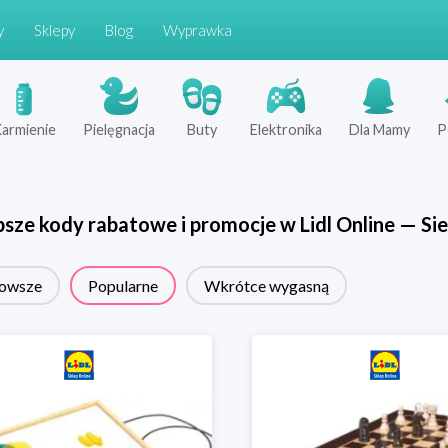
y
Sklepy
Blog
Wyprawka
armienie
Pielęgnacja
Buty
Elektronika
Dla Mamy
P
psze kody rabatowe i promocje w
Lidl Online
—
Sie
owsze
Popularne
Wkrótce wygasną