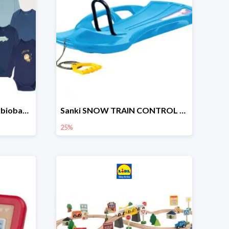
lupilu Body niemowlęce z biobawełny
Sanki SNOW TRAIN CONTROL -25%
25%