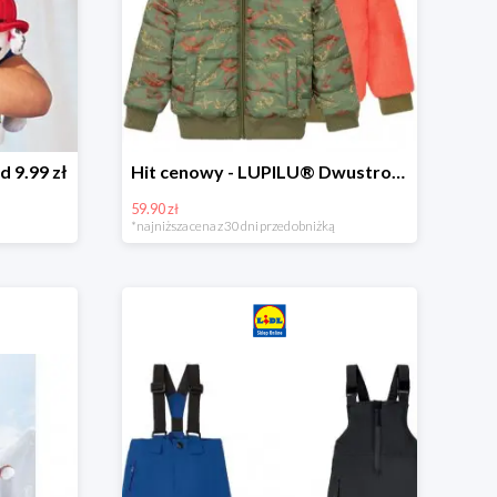
d 9.99 zł
Hit cenowy - LUPILU® Dwustronna kurtka dziecięca z polarem
59.90 zł
*najniższa cena z 30 dni przed obniżką