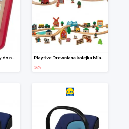
Playtive Tablet drewniany do nauki, interaktywny
Playtive Drewniana kolejka Miasto lub Farma
16%