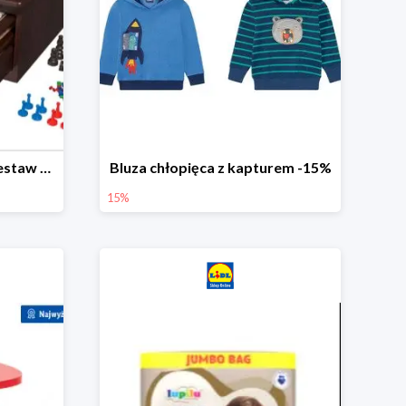
PLAYTIVE® Drewniany zestaw gier 10 w 1
Bluza chłopięca z kapturem -15%
15%