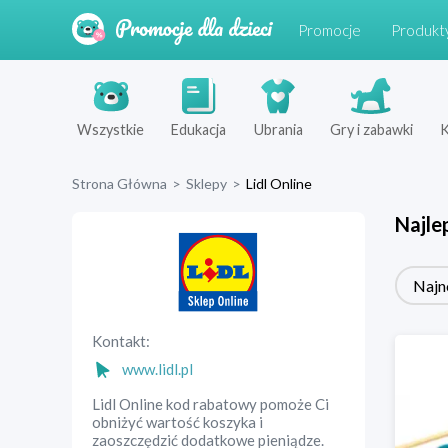
Promocje
Produkt
Wszystkie
Edukacja
Ubrania
Gry i zabawki
K
Strona Główna
>
Sklepy
>
Lidl Online
Najle
Najn
Kontakt:
www.lidl.pl
Lidl Online kod rabatowy pomoże Ci
obniżyć wartość koszyka i
zaoszczędzić dodatkowe pieniądze.