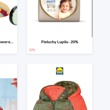
PLAYTIVE® Drewniany rowerek biegowy -33%
Pieluchy Lupilu -20%
20%