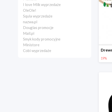
I love Milk wyprzedaże
OleOle!
Squla wyprzedaże
nazwa.pl
Douglas promocje
Mall.pl
Smyk kody promocyjne
Ministore
Cobi wyprzedaże
19%