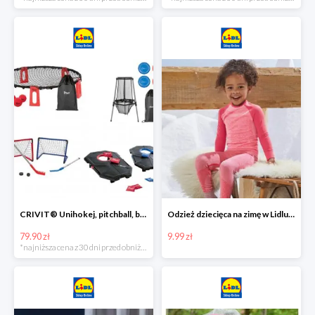
CRIVIT® Unihokej, pitchball, bean bag lub disc golf
Odzież dziecięca na zimę w Lidlu Online od 9,99 zł
79.90 zł
9.99 zł
*najniższa cena z 30 dni przed obniżką