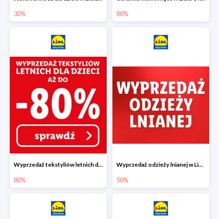
30%
80%
Wyprzedaż tekstyliów letnich dla dzieci w Lidlu Online do -80%
Wyprzedaż odzieży lnianej w Lidlu Online do -50%
80%
50%