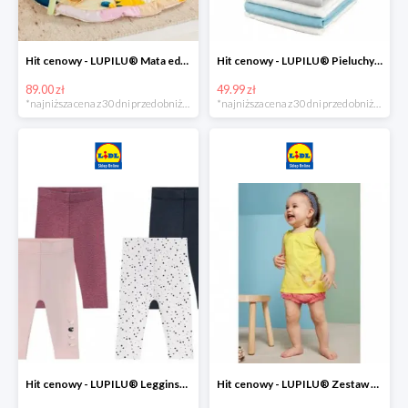
Hit cenowy - LUPILU® Mata edukacyjna dla niemowląt, 1 sztuka
Hit cenowy - LUPILU® Pieluchy tetrowe 80x80 cm, z biobawełny, 5 sztuk
89.00 zł
49.99 zł
*najniższa cena z 30 dni przed obniżką
*najniższa cena z 30 dni przed obniżką
Hit cenowy - LUPILU® Legginsy niemowlęce z biobawełną, 2 pary
Hit cenowy - LUPILU® Zestaw dziecięcy z biobawełny (body + koszulka + spodenki), 1 komplet