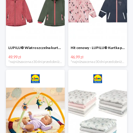
LUPILU® Wiatroszczelna kurtka dziecięca softshell, 1 sztuka
Hit cenowy - LUPILU® Kurtka przeciwdeszczowa dziewczęca, 1 sztuka
49.99 zł
46.99 zł
*najniższa cena z 30 dni przed obniżką
*najniższa cena z 30 dni przed obniżką