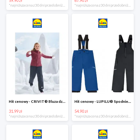
59.90 zł
67.90 zł
*najniższa cena z 30 dni przed obniżką
*najniższa cena z 30 dni przed obniżką
Hit cenowy - CRIVIT® Bluza dziewczęca z polaru
Hit cenowy - LUPILU® Spodnie narciarskie chłopięce
31.99 zł
54.90 zł
*najniższa cena z 30 dni przed obniżką
*najniższa cena z 30 dni przed obniżką