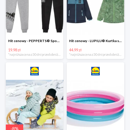
Hit cenowy - PEPPERTS® Spodnie dresowe chłopięce, 1 para
Hit cenowy - LUPILU® Kurtka softshell chłopięca, 1 sztuka
19.98 zł
44.99 zł
*najniższa cena z 30 dni przed obniżką
*najniższa cena z 30 dni przed obniżką
-
8
%