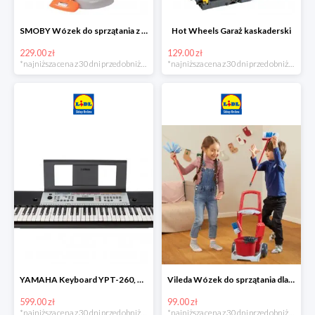
SMOBY Wózek do sprzątania z odkurzaczem
Hot Wheels Garaż kaskaderski
229.00 zł
129.00 zł
*najniższa cena z 30 dni przed obniżką
*najniższa cena z 30 dni przed obniżką
YAMAHA Keyboard YPT-260, 61 klawiszy
Vileda Wózek do sprzątania dla dzieci
599.00 zł
99.00 zł
*najniższa cena z 30 dni przed obniżką
*najniższa cena z 30 dni przed obniżką