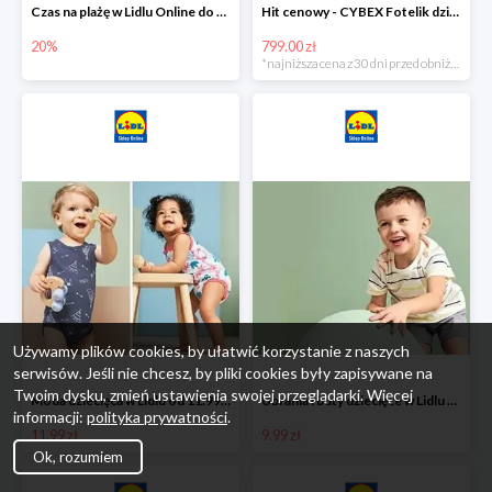
Czas na plażę w Lidlu Online do -20%
Hit cenowy - CYBEX Fotelik dziecięcy samochodowy Pallasfix grupa I-III, 9-36 kg
20%
799.00 zł
*najniższa cena z 30 dni przed obniżką
Używamy plików cookies, by ułatwić korzystanie z naszych
serwisów. Jeśli nie chcesz, by pliki cookies były zapisywane na
Twoim dysku, zmień ustawienia swojej przeglądarki. Więcej
Moda dziecięca w Lidlu od 11.99 zł
Ubrania i buty dziecięce w Lidlu Online od 9,99 zł
informacji:
polityka prywatności
.
11.99 zł
9.99 zł
Ok, rozumiem