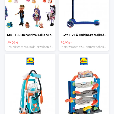
MATTEL Enchantimal Lalka ze zwierzątkiem
PLAYTIVE® Hulajnoga trójkołowa Tri Scooter z diodami LED
29.99 zł
89.90 zł
*najniższa cena z 30 dni przed obniżką
*najniższa cena z 30 dni przed obniżką