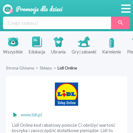
Promocje
Produkty
Sklepy
Wszystkie
Edukacja
Ubrania
Gry i zabawki
Karmienie
Pie
Blog
Strona Główna
>
Sklepy
>
Lidl Online
Wyprawka
www.lidl.pl
Lidl Online kod rabatowy pomoże Ci obniżyć wartość
koszyka i zaoszczędzić dodatkowe pieniądze. Lidl to