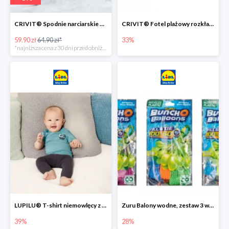
CRIVIT® Spodnie narciarskie dziewczęce
CRIVIT® Fotel plażowy rozkładany / Brodzik dziecięcy
59.90 zł
64.90 zł*
33%
*najniższa cena z 30 dni przed obniżką
LUPILU® T-shirt niemowlęcy z biobawełny -39%
Zuru Balony wodne, zestaw 3 wiązek -28%
39%
28%