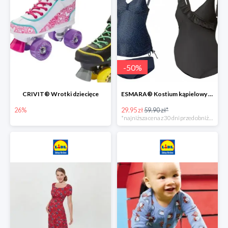
-
50
%
CRIVIT® Wrotki dziecięce
ESMARA® Kostium kąpielowy ciążowy lub tankini ciążowe -50%
26%
29.95 zł
59.90 zł*
*najniższa cena z 30 dni przed obniżką