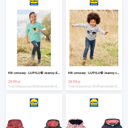
Hit cenowy - LUPILU® Jeansy dziewczęce slim fit
Hit cenowy - LUPILU® Jeansy chłopięce slim fit
29.99 zł
29.99 zł
*najniższa cena z 30 dni przed obniżką
*najniższa cena z 30 dni przed obniżką