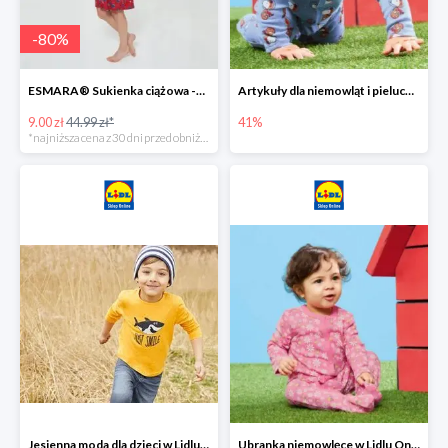
-
80
%
ESMARA® Sukienka ciążowa -79%
Artykuły dla niemowląt i pieluchy w Lidlu Online do -41%
9.00 zł
44.99 zł*
41%
*najniższa cena z 30 dni przed obniżką
Jesienna moda dla dzieci w Lidlu Online do -30%
Ubranka niemowlęce w Lidlu Online do -80%