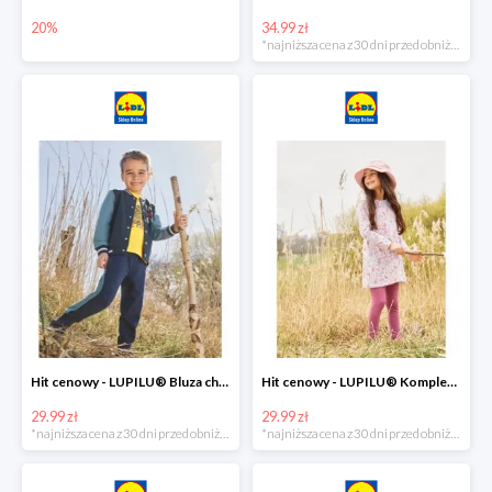
20%
34.99 zł
*najniższa cena z 30 dni przed obniżką
Hit cenowy - LUPILU® Bluza chłopięca w stylu college
Hit cenowy - LUPILU® Komplet dziewczęcy (sukienka + legginsy)
29.99 zł
29.99 zł
*najniższa cena z 30 dni przed obniżką
*najniższa cena z 30 dni przed obniżką