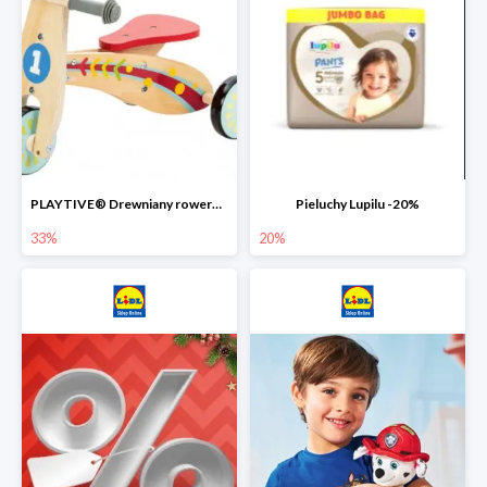
PLAYTIVE® Drewniany rowerek biegowy -33%
Pieluchy Lupilu -20%
33%
20%