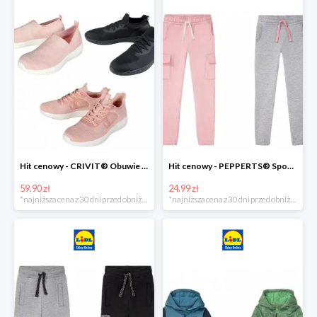
Hit cenowy - CRIVIT® Obuwie dziewczęce sportowe i na co dzień, 1 para
Hit cenowy - PEPPERTS® Spodnie dresowe dziewczęce, 1 para
59.90 zł
24.99 zł
*najniższa cena z 30 dni przed obniżką
*najniższa cena z 30 dni przed obniżką