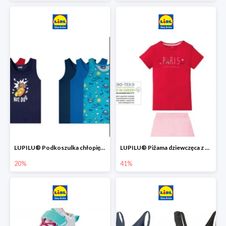
LUPILU® Podkoszulka chłopięca z bawełny -20%
LUPILU® Piżama dziewczęca z bawełny -41%
20%
41%