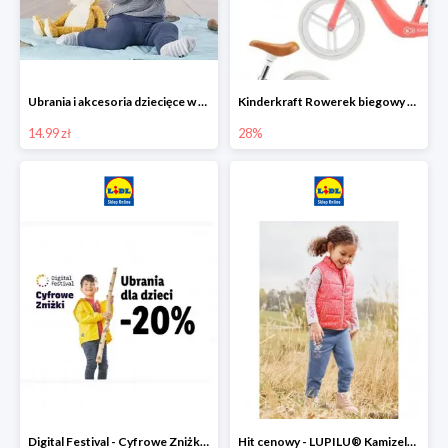
Ubrania i akcesoria dziecięce w Lidlu Online od 14,99 zł
Kinderkraft Rowerek biegowy Fly
14.99 zł
28%
Digital Festival - Cyfrowe Zniżki Ubrania dla dzieci w Lidlu -20%
Hit cenowy - LUPILU® Kamizelka pikowana dziewczęca