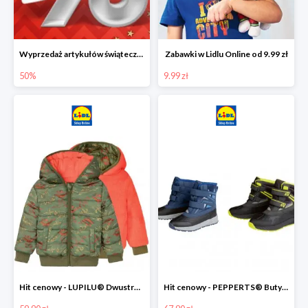
Wyprzedaż artykułów świątecznych w Lidlu Online
Zabawki w Lidlu Online od 9.99 zł
50%
9.99 zł
Hit cenowy - LUPILU® Dwustronna kurtka dziecięca z polarem
Hit cenowy - PEPPERTS® Buty zimowe chłopięce