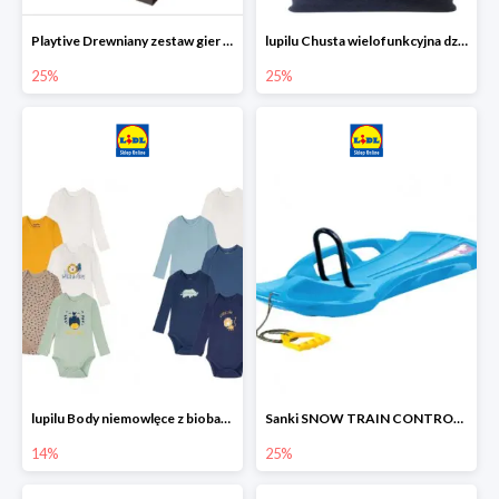
Playtive Drewniany zestaw gier 10 w 1
lupilu Chusta wielofunkcyjna dziecięca
25%
25%
lupilu Body niemowlęce z biobawełny
Sanki SNOW TRAIN CONTROL -25%
14%
25%