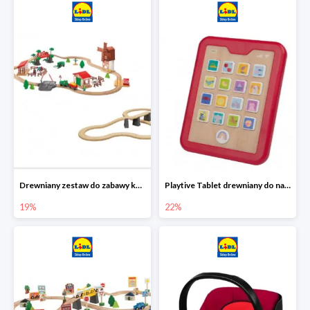
Drewniany zestaw do zabawy kolejką - farma i wiadukt
Playtive Tablet drewniany do nauki, interaktywny
19%
22%