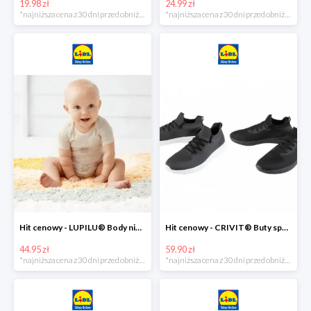
19.98 zł
24.99 zł
*najniższa cena z 30 dni przed obniżką
*najniższa cena z 30 dni przed obniżką
Hit cenowy - LUPILU® Body niemowlęce z biobawełny, z krótkim rękawem, 5 sztuk
Hit cenowy - CRIVIT® Buty sportowe chłopięce WellWalk, 1 para
44.95 zł
59.90 zł
*najniższa cena z 30 dni przed obniżką
*najniższa cena z 30 dni przed obniżką