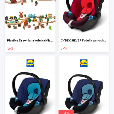
Playtive Drewniana kolejka Miasto lub Farma
CYBEX SILVER Fotelik samochodowy
16%
37%
-
6
%