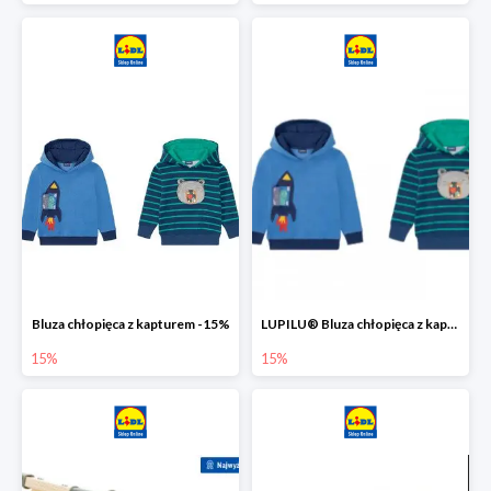
Bluza chłopięca z kapturem -15%
LUPILU® Bluza chłopięca z kapturem
15%
15%