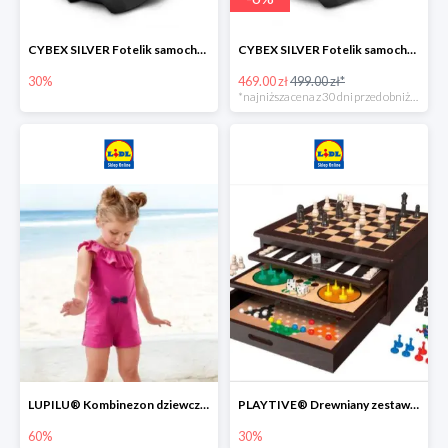
CYBEX SILVER Fotelik samochodowy -30%
CYBEX SILVER Fotelik samochodowy + dostawa gratis!
30%
469.00 zł
499.00 zł*
*najniższa cena z 30 dni przed obniżką
LUPILU® Kombinezon dziewczęcy z bawełny
PLAYTIVE® Drewniany zestaw gier 10 w 1
60%
30%