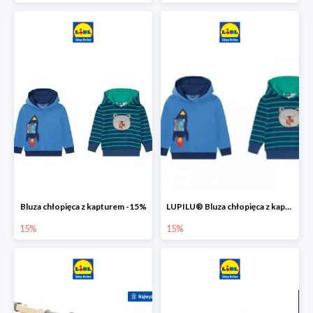
Bluza chłopięca z kapturem -15%
LUPILU® Bluza chłopięca z kapturem
15%
15%