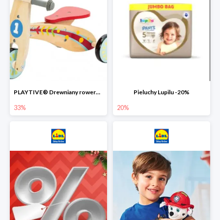
PLAYTIVE® Drewniany rowerek biegowy -33%
Pieluchy Lupilu -20%
33%
20%