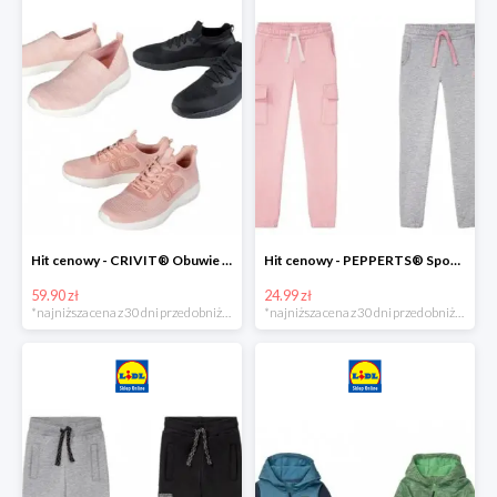
Hit cenowy - CRIVIT® Obuwie dziewczęce sportowe i na co dzień, 1 para
Hit cenowy - PEPPERTS® Spodnie dresowe dziewczęce, 1 para
59.90 zł
24.99 zł
*najniższa cena z 30 dni przed obniżką
*najniższa cena z 30 dni przed obniżką