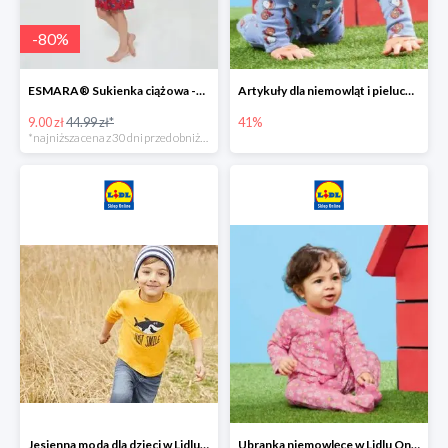
-
80
%
ESMARA® Sukienka ciążowa -79%
Artykuły dla niemowląt i pieluchy w Lidlu Online do -41%
9.00 zł
44.99 zł*
41%
*najniższa cena z 30 dni przed obniżką
Jesienna moda dla dzieci w Lidlu Online do -30%
Ubranka niemowlęce w Lidlu Online do -80%