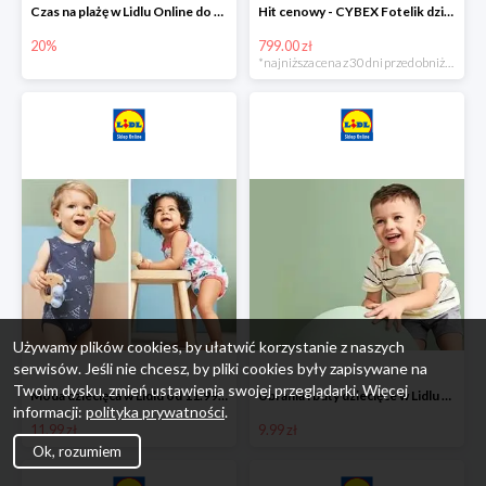
Czas na plażę w Lidlu Online do -20%
Hit cenowy - CYBEX Fotelik dziecięcy samochodowy Pallasfix grupa I-III, 9-36 kg
20%
799.00 zł
*najniższa cena z 30 dni przed obniżką
Używamy plików cookies, by ułatwić korzystanie z naszych
serwisów. Jeśli nie chcesz, by pliki cookies były zapisywane na
Twoim dysku, zmień ustawienia swojej przeglądarki. Więcej
Moda dziecięca w Lidlu od 11.99 zł
Ubrania i buty dziecięce w Lidlu Online od 9,99 zł
informacji:
polityka prywatności
.
11.99 zł
9.99 zł
Ok, rozumiem