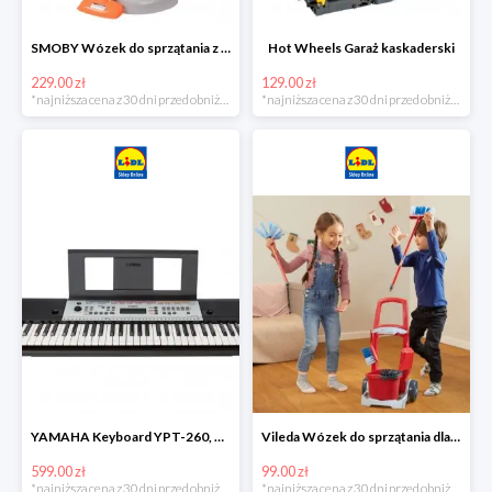
SMOBY Wózek do sprzątania z odkurzaczem
Hot Wheels Garaż kaskaderski
229.00 zł
129.00 zł
*najniższa cena z 30 dni przed obniżką
*najniższa cena z 30 dni przed obniżką
YAMAHA Keyboard YPT-260, 61 klawiszy
Vileda Wózek do sprzątania dla dzieci
599.00 zł
99.00 zł
*najniższa cena z 30 dni przed obniżką
*najniższa cena z 30 dni przed obniżką