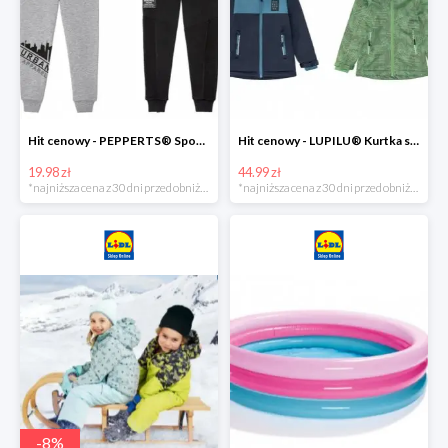
Hit cenowy - PEPPERTS® Spodnie dresowe chłopięce, 1 para
Hit cenowy - LUPILU® Kurtka softshell chłopięca, 1 sztuka
19.98 zł
44.99 zł
*najniższa cena z 30 dni przed obniżką
*najniższa cena z 30 dni przed obniżką
-
8
%