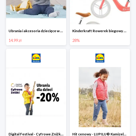
Ubrania i akcesoria dziecięce w Lidlu Online od 14,99 zł
Kinderkraft Rowerek biegowy Fly
14.99 zł
28%
Digital Festival - Cyfrowe Zniżki Ubrania dla dzieci w Lidlu -20%
Hit cenowy - LUPILU® Kamizelka pikowana dziewczęca