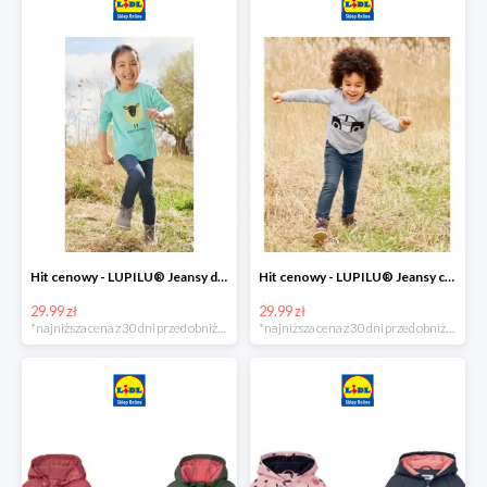
Hit cenowy - LUPILU® Jeansy dziewczęce slim fit
Hit cenowy - LUPILU® Jeansy chłopięce slim fit
29.99 zł
29.99 zł
*najniższa cena z 30 dni przed obniżką
*najniższa cena z 30 dni przed obniżką