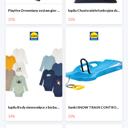
Playtive Drewniany zestaw gier 10 w 1
lupilu Chusta wielofunkcyjna dziecięca
25%
25%
lupilu Body niemowlęce z biobawełny
Sanki SNOW TRAIN CONTROL -25%
14%
25%