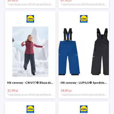
59.90 zł
67.90 zł
*najniższa cena z 30 dni przed obniżką
*najniższa cena z 30 dni przed obniżką
Hit cenowy - CRIVIT® Bluza dziewczęca z polaru
Hit cenowy - LUPILU® Spodnie narciarskie chłopięce
31.99 zł
54.90 zł
*najniższa cena z 30 dni przed obniżką
*najniższa cena z 30 dni przed obniżką