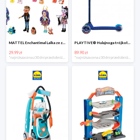
MATTEL Enchantimal Lalka ze zwierzątkiem
PLAYTIVE® Hulajnoga trójkołowa Tri Scooter z diodami LED
29.99 zł
89.90 zł
*najniższa cena z 30 dni przed obniżką
*najniższa cena z 30 dni przed obniżką