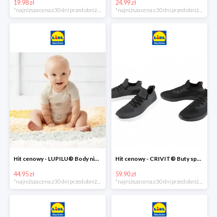
19.98 zł
24.99 zł
*najniższa cena z 30 dni przed obniżką
*najniższa cena z 30 dni przed obniżką
Hit cenowy - LUPILU® Body niemowlęce z biobawełny, z krótkim rękawem, 5 sztuk
Hit cenowy - CRIVIT® Buty sportowe chłopięce WellWalk, 1 para
44.95 zł
59.90 zł
*najniższa cena z 30 dni przed obniżką
*najniższa cena z 30 dni przed obniżką