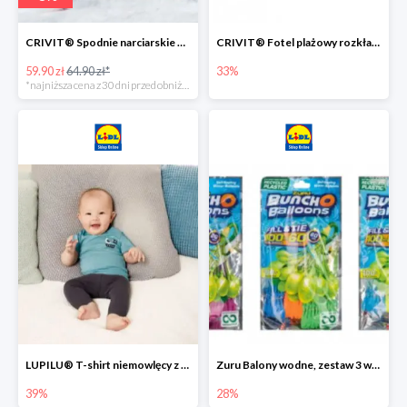
CRIVIT® Spodnie narciarskie dziewczęce
CRIVIT® Fotel plażowy rozkładany / Brodzik dziecięcy
59.90 zł
64.90 zł*
33%
*najniższa cena z 30 dni przed obniżką
LUPILU® T-shirt niemowlęcy z biobawełny -39%
Zuru Balony wodne, zestaw 3 wiązek -28%
39%
28%