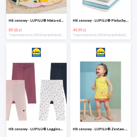
Hit cenowy - LUPILU® Mata edukacyjna dla niemowląt, 1 sztuka
Hit cenowy - LUPILU® Pieluchy tetrowe 80x80 cm, z biobawełny, 5 sztuk
89.00 zł
49.99 zł
*najniższa cena z 30 dni przed obniżką
*najniższa cena z 30 dni przed obniżką
Hit cenowy - LUPILU® Legginsy niemowlęce z biobawełną, 2 pary
Hit cenowy - LUPILU® Zestaw dziecięcy z biobawełny (body + koszulka + spodenki), 1 komplet