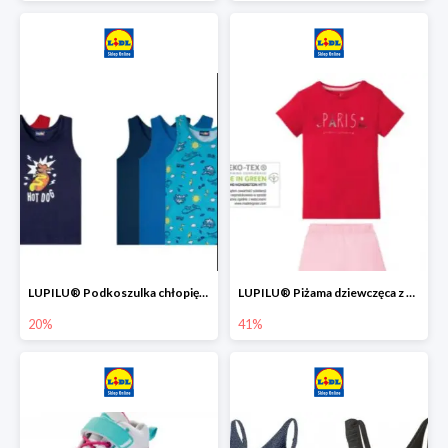
LUPILU® Podkoszulka chłopięca z bawełny -20%
LUPILU® Piżama dziewczęca z bawełny -41%
20%
41%