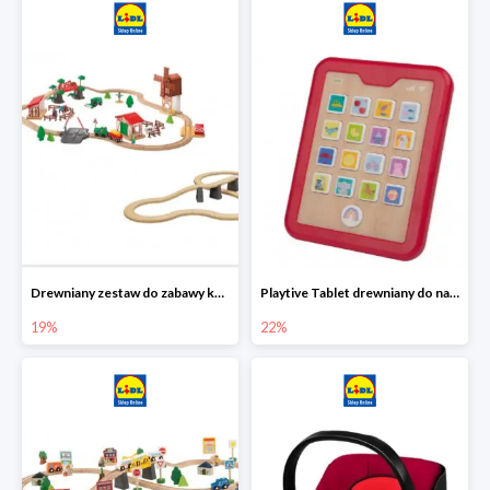
Drewniany zestaw do zabawy kolejką - farma i wiadukt
Playtive Tablet drewniany do nauki, interaktywny
19%
22%