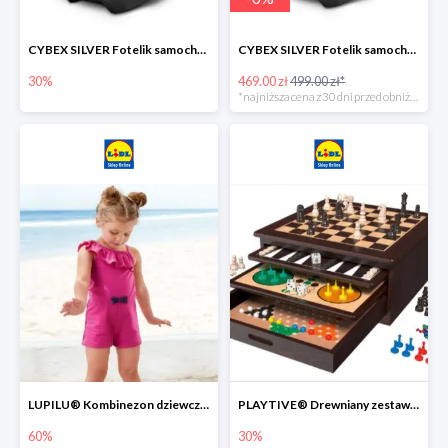
CYBEX SILVER Fotelik samochodowy -30%
CYBEX SILVER Fotelik samochodowy + dostawa gratis!
30%
469.00 zł
499.00 zł*
*najniższa cena z 30 dni przed obniżką
LUPILU® Kombinezon dziewczęcy z bawełny
PLAYTIVE® Drewniany zestaw gier 10 w 1
60%
30%