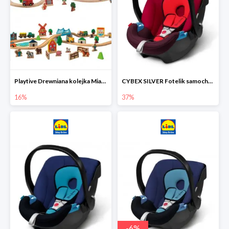
Playtive Drewniana kolejka Miasto lub Farma
CYBEX SILVER Fotelik samochodowy
16%
37%
-
6
%