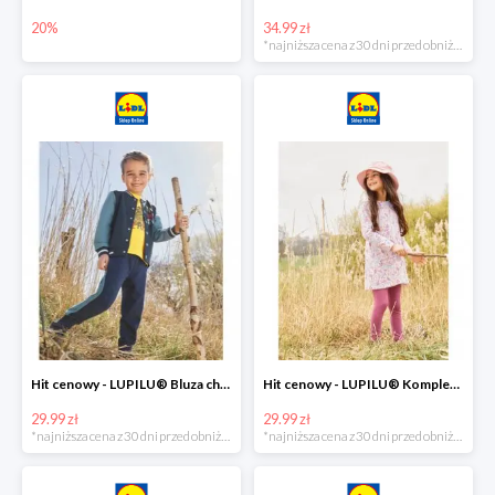
20%
34.99 zł
*najniższa cena z 30 dni przed obniżką
Hit cenowy - LUPILU® Bluza chłopięca w stylu college
Hit cenowy - LUPILU® Komplet dziewczęcy (sukienka + legginsy)
29.99 zł
29.99 zł
*najniższa cena z 30 dni przed obniżką
*najniższa cena z 30 dni przed obniżką