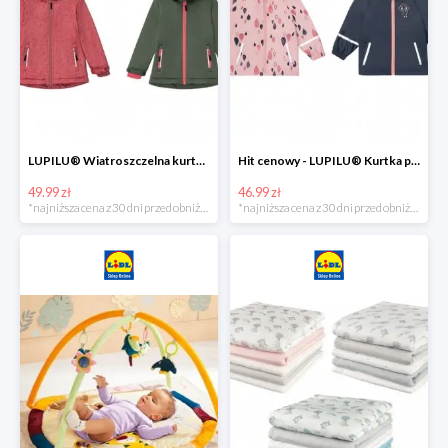
LUPILU® Wiatroszczelna kurtka dziecięca softshell, 1 sztuka
Hit cenowy - LUPILU® Kurtka przeciwdeszczowa dziewczęca, 1 sztuka
49.99 zł
46.99 zł
*najniższa cena z 30 dni przed obniżką
*najniższa cena z 30 dni przed obniżką