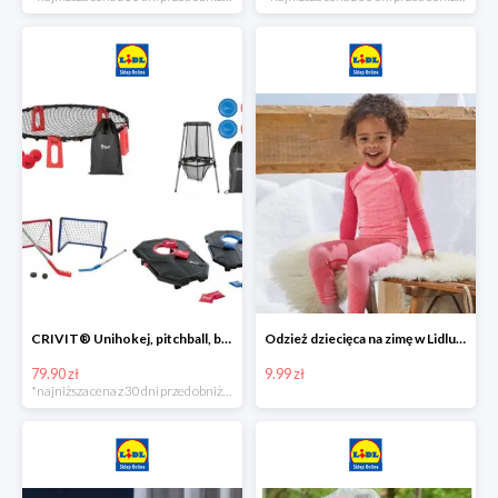
CRIVIT® Unihokej, pitchball, bean bag lub disc golf
Odzież dziecięca na zimę w Lidlu Online od 9,99 zł
79.90 zł
9.99 zł
*najniższa cena z 30 dni przed obniżką