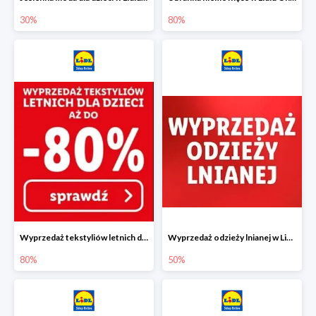
30%
80%
Wyprzedaż tekstyliów letnich dla dzieci w Lidlu Online do -80%
Wyprzedaż odzieży lnianej w Lidlu Online do -50%
80%
50%