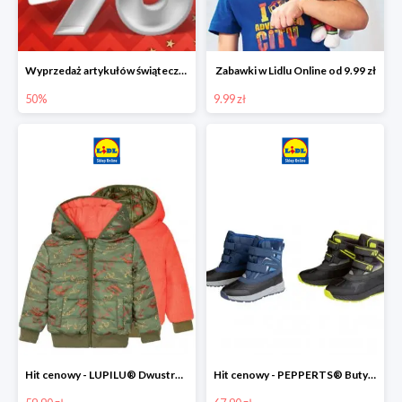
Wyprzedaż artykułów świątecznych w Lidlu Online
Zabawki w Lidlu Online od 9.99 zł
50%
9.99 zł
Hit cenowy - LUPILU® Dwustronna kurtka dziecięca z polarem
Hit cenowy - PEPPERTS® Buty zimowe chłopięce