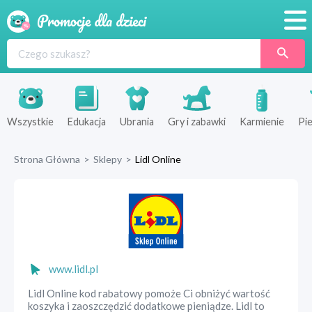
Promocje
Produkty
Sklepy
Wszystkie
Edukacja
Ubrania
Gry i zabawki
Karmienie
Pie
Blog
Strona Główna
>
Sklepy
>
Lidl Online
Wyprawka
www.lidl.pl
Lidl Online kod rabatowy pomoże Ci obniżyć wartość
koszyka i zaoszczędzić dodatkowe pieniądze. Lidl to