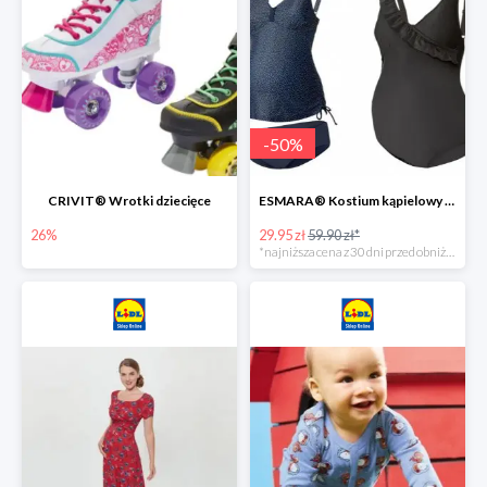
-
50
%
CRIVIT® Wrotki dziecięce
ESMARA® Kostium kąpielowy ciążowy lub tankini ciążowe -50%
26%
29.95 zł
59.90 zł*
*najniższa cena z 30 dni przed obniżką