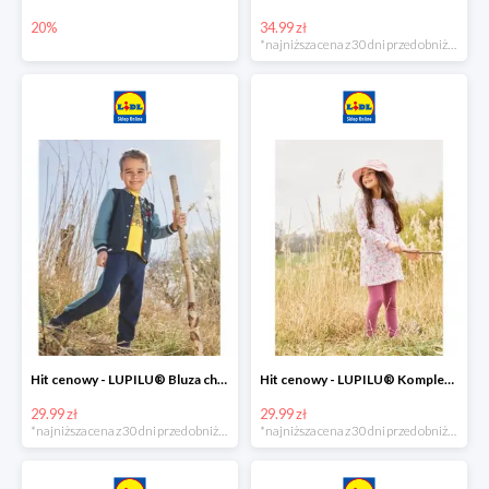
20%
34.99 zł
*najniższa cena z 30 dni przed obniżką
Hit cenowy - LUPILU® Bluza chłopięca w stylu college
Hit cenowy - LUPILU® Komplet dziewczęcy (sukienka + legginsy)
29.99 zł
29.99 zł
*najniższa cena z 30 dni przed obniżką
*najniższa cena z 30 dni przed obniżką