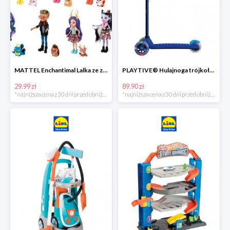
MATTEL Enchantimal Lalka ze zwierzątkiem
PLAYTIVE® Hulajnoga trójkołowa Tri Scooter z diodami LED
29.99 zł
89.90 zł
*najniższa cena z 30 dni przed obniżką
*najniższa cena z 30 dni przed obniżką