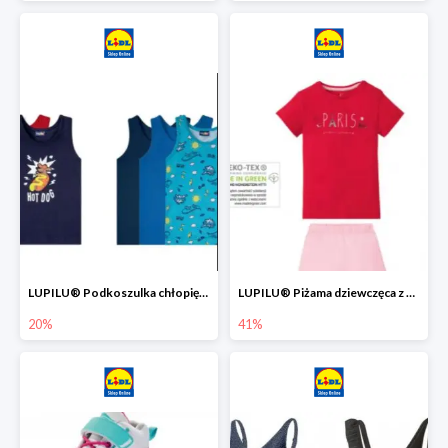
LUPILU® Podkoszulka chłopięca z bawełny -20%
LUPILU® Piżama dziewczęca z bawełny -41%
20%
41%