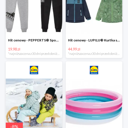
Hit cenowy - PEPPERTS® Spodnie dresowe chłopięce, 1 para
Hit cenowy - LUPILU® Kurtka softshell chłopięca, 1 sztuka
19.98 zł
44.99 zł
*najniższa cena z 30 dni przed obniżką
*najniższa cena z 30 dni przed obniżką
-
8
%