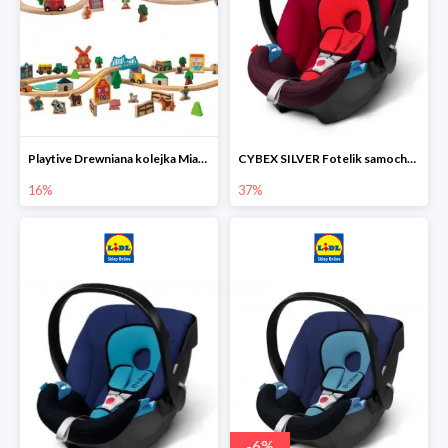
Playtive Drewniana kolejka Miasto lub Farma
CYBEX SILVER Fotelik samochodowy
16%
37%
-
6
%