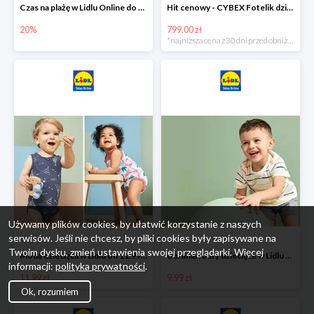
Czas na plażę w Lidlu Online do -20%
Hit cenowy - CYBEX Fotelik dziecięcy samochodowy Pallasfix grupa I-III, 9-36 kg
20%
799.00 zł
*najniższa cena z 30 dni przed obniżką
Używamy plików cookies, by ułatwić korzystanie z naszych
serwisów. Jeśli nie chcesz, by pliki cookies były zapisywane na
Twoim dysku, zmień ustawienia swojej przeglądarki. Więcej
Moda dziecięca w Lidlu od 11.99 zł
Ubrania i buty dziecięce w Lidlu Online od 9,99 zł
informacji:
polityka prywatności
.
11.99 zł
9.99 zł
Ok, rozumiem