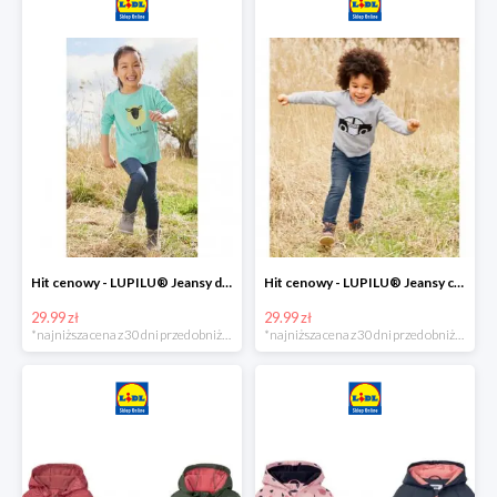
Hit cenowy - LUPILU® Jeansy dziewczęce slim fit
Hit cenowy - LUPILU® Jeansy chłopięce slim fit
29.99 zł
29.99 zł
*najniższa cena z 30 dni przed obniżką
*najniższa cena z 30 dni przed obniżką