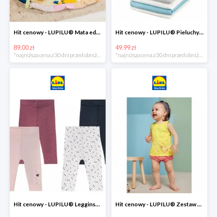
Hit cenowy - LUPILU® Mata edukacyjna dla niemowląt, 1 sztuka
Hit cenowy - LUPILU® Pieluchy tetrowe 80x80 cm, z biobawełny, 5 sztuk
89.00 zł
49.99 zł
*najniższa cena z 30 dni przed obniżką
*najniższa cena z 30 dni przed obniżką
Hit cenowy - LUPILU® Legginsy niemowlęce z biobawełną, 2 pary
Hit cenowy - LUPILU® Zestaw dziecięcy z biobawełny (body + koszulka + spodenki), 1 komplet