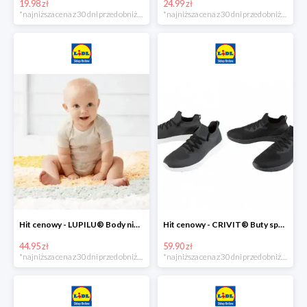
19.98 zł
24.99 zł
*najniższa cena z 30 dni przed obniżką
*najniższa cena z 30 dni przed obniżką
Hit cenowy - LUPILU® Body niemowlęce z biobawełny, z krótkim rękawem, 5 sztuk
Hit cenowy - CRIVIT® Buty sportowe chłopięce WellWalk, 1 para
44.95 zł
59.90 zł
*najniższa cena z 30 dni przed obniżką
*najniższa cena z 30 dni przed obniżką