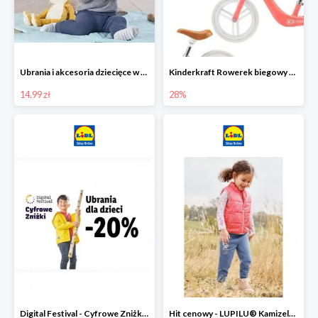
Ubrania i akcesoria dziecięce w Lidlu Online od 14,99 zł
Kinderkraft Rowerek biegowy Fly
14.99 zł
28%
Digital Festival - Cyfrowe Zniżki Ubrania dla dzieci w Lidlu -20%
Hit cenowy - LUPILU® Kamizelka pikowana dziewczęca