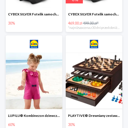
CYBEX SILVER Fotelik samochodowy -30%
CYBEX SILVER Fotelik samochodowy + dostawa gratis!
30%
469.00 zł
499.00 zł*
*najniższa cena z 30 dni przed obniżką
LUPILU® Kombinezon dziewczęcy z bawełny
PLAYTIVE® Drewniany zestaw gier 10 w 1
60%
30%