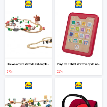
Drewniany zestaw do zabawy kolejką - farma i wiadukt
Playtive Tablet drewniany do nauki, interaktywny
19%
22%