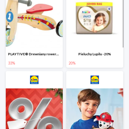
PLAYTIVE® Drewniany rowerek biegowy -33%
Pieluchy Lupilu -20%
33%
20%