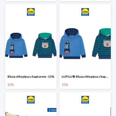
Bluza chłopięca z kapturem -15%
LUPILU® Bluza chłopięca z kapturem
15%
15%