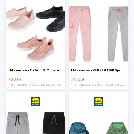
Hit cenowy - CRIVIT® Obuwie dziewczęce sportowe i na co dzień, 1 para
Hit cenowy - PEPPERTS® Spodnie dresowe dziewczęce, 1 para
59.90 zł
24.99 zł
*najniższa cena z 30 dni przed obniżką
*najniższa cena z 30 dni przed obniżką