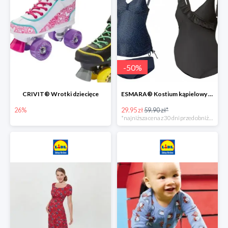
-
50
%
CRIVIT® Wrotki dziecięce
ESMARA® Kostium kąpielowy ciążowy lub tankini ciążowe -50%
26%
29.95 zł
59.90 zł*
*najniższa cena z 30 dni przed obniżką