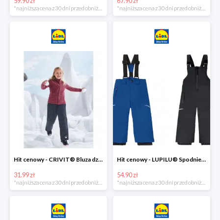
59.90 zł
67.90 zł
*najniższa cena z 30 dni przed obniżką
*najniższa cena z 30 dni przed obniżką
Hit cenowy - CRIVIT® Bluza dziewczęca z polaru
Hit cenowy - LUPILU® Spodnie narciarskie chłopięce
31.99 zł
54.90 zł
*najniższa cena z 30 dni przed obniżką
*najniższa cena z 30 dni przed obniżką