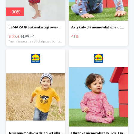
-
80
%
ESMARA® Sukienka ciążowa -79%
Artykuły dla niemowląt i pieluchy w Lidlu Online do -41%
9.00 zł
44.99 zł*
41%
*najniższa cena z 30 dni przed obniżką
Jesienna moda dla dzieci w Lidlu Online do -30%
Ubranka niemowlęce w Lidlu Online do -80%