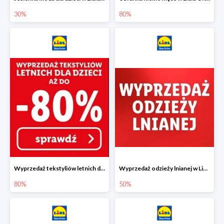
30%
80%
Wyprzedaż tekstyliów letnich dla dzieci w Lidlu Online do -80%
Wyprzedaż odzieży lnianej w Lidlu Online do -50%
80%
50%