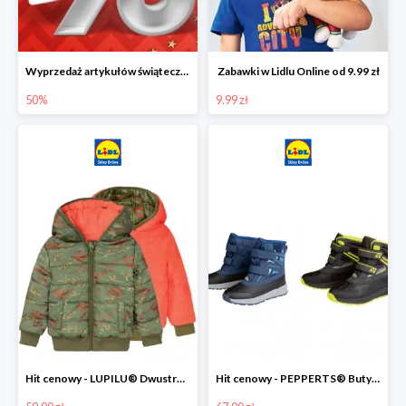
Wyprzedaż artykułów świątecznych w Lidlu Online
Zabawki w Lidlu Online od 9.99 zł
50%
9.99 zł
Hit cenowy - LUPILU® Dwustronna kurtka dziecięca z polarem
Hit cenowy - PEPPERTS® Buty zimowe chłopięce