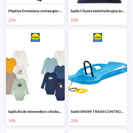
Playtive Drewniany zestaw gier 10 w 1
lupilu Chusta wielofunkcyjna dziecięca
25%
25%
lupilu Body niemowlęce z biobawełny
Sanki SNOW TRAIN CONTROL -25%
14%
25%