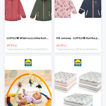
LUPILU® Wiatroszczelna kurtka dziecięca softshell, 1 sztuka
Hit cenowy - LUPILU® Kurtka przeciwdeszczowa dziewczęca, 1 sztuka
49.99 zł
46.99 zł
*najniższa cena z 30 dni przed obniżką
*najniższa cena z 30 dni przed obniżką