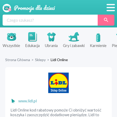
Promocje
Produkty
Sklepy
Wszystkie
Edukacja
Ubrania
Gry i zabawki
Karmienie
Pie
Blog
Strona Główna
>
Sklepy
>
Lidl Online
Wyprawka
www.lidl.pl
Lidl Online kod rabatowy pomoże Ci obniżyć wartość
koszyka i zaoszczędzić dodatkowe pieniądze. Lidl to