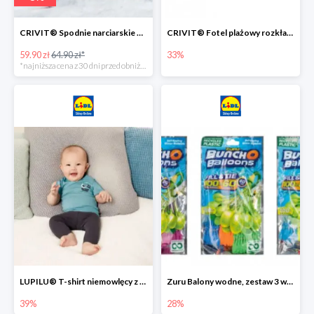
CRIVIT® Spodnie narciarskie dziewczęce
CRIVIT® Fotel plażowy rozkładany / Brodzik dziecięcy
59.90 zł
64.90 zł*
33%
*najniższa cena z 30 dni przed obniżką
LUPILU® T-shirt niemowlęcy z biobawełny -39%
Zuru Balony wodne, zestaw 3 wiązek -28%
39%
28%