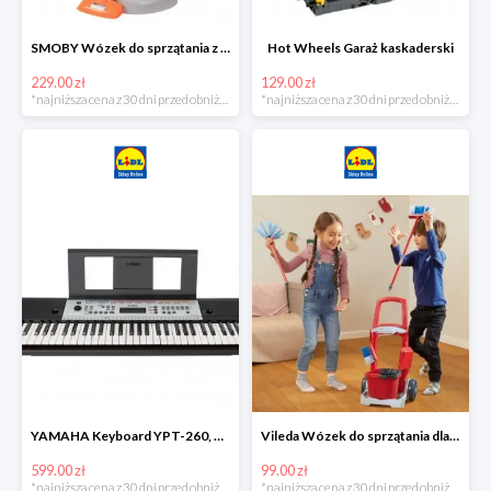
SMOBY Wózek do sprzątania z odkurzaczem
Hot Wheels Garaż kaskaderski
229.00 zł
129.00 zł
*najniższa cena z 30 dni przed obniżką
*najniższa cena z 30 dni przed obniżką
YAMAHA Keyboard YPT-260, 61 klawiszy
Vileda Wózek do sprzątania dla dzieci
599.00 zł
99.00 zł
*najniższa cena z 30 dni przed obniżką
*najniższa cena z 30 dni przed obniżką