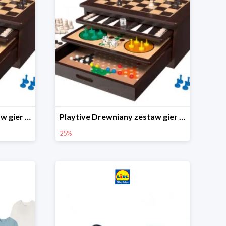
Playtive Drewniany zestaw gier 10 w 1
Playtive Drewniany zestaw gier 10 w 1
25%