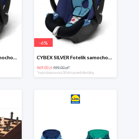
-
6
%
CYBEX SILVER Fotelik samochodowy -30%
CYBEX SILVER Fotelik samochodowy + dostawa gratis!
469.00 zł
499.00 zł*
*najniższa cena z 30 dni przed obniżką