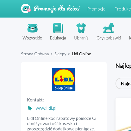
Promocje
Produkt
Wszystkie
Edukacja
Ubrania
Gry i zabawki
K
Strona Główna
>
Sklepy
>
Lidl Online
Najle
Najn
Kontakt:
www.lidl.pl
Lidl Online kod rabatowy pomoże Ci
obniżyć wartość koszyka i
zaoszczędzić dodatkowe pieniądze.