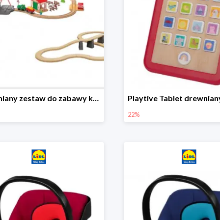
Drewniany zestaw do zabawy kolejką - farma i wiadukt
22%