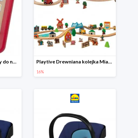
Playtive Tablet drewniany do nauki, interaktywny
Playtive Drewniana kolejka Miasto lub Farma
16%