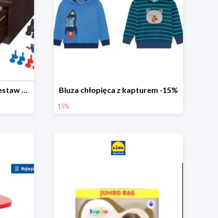
PLAYTIVE® Drewniany zestaw gier 10 w 1
Bluza chłopięca z kapturem -15%
15%