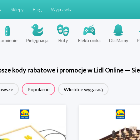
y
Sklepy
Blog
Wyprawka
armienie
Pielęgnacja
Buty
Elektronika
Dla Mamy
P
psze kody rabatowe i promocje w
Lidl Online
—
Sie
owsze
Popularne
Wkrótce wygasną