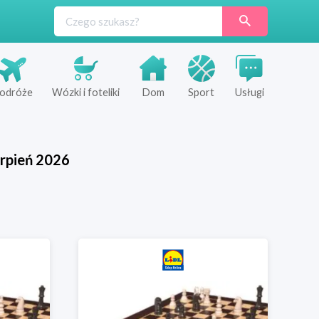
odróże
Wózki i foteliki
Dom
Sport
Usługi
rpień
2026