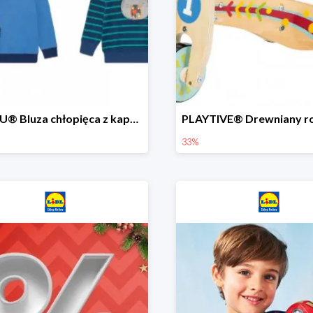
LUPILU® Bluza chłopięca z kapturem
33%