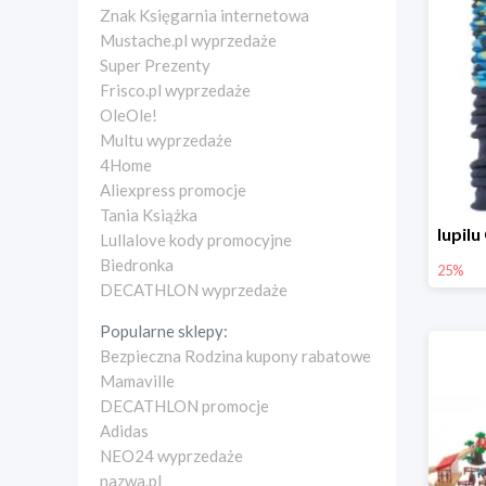
Znak Księgarnia internetowa
Mustache.pl wyprzedaże
Super Prezenty
Frisco.pl wyprzedaże
OleOle!
Multu wyprzedaże
4Home
Aliexpress promocje
Tania Książka
Lullalove kody promocyjne
Biedronka
25%
DECATHLON wyprzedaże
Popularne sklepy:
Bezpieczna Rodzina kupony rabatowe
Mamaville
DECATHLON promocje
Adidas
NEO24 wyprzedaże
nazwa.pl