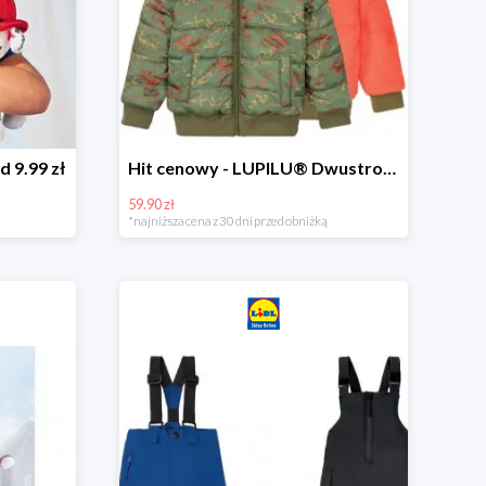
d 9.99 zł
Hit cenowy - LUPILU® Dwustronna kurtka dziecięca z polarem
59.90 zł
*najniższa cena z 30 dni przed obniżką