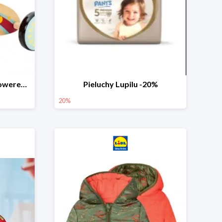
PLAYTIVE® Drewniany rowerek biegowy -33%
Pieluchy Lupilu -20%
20%