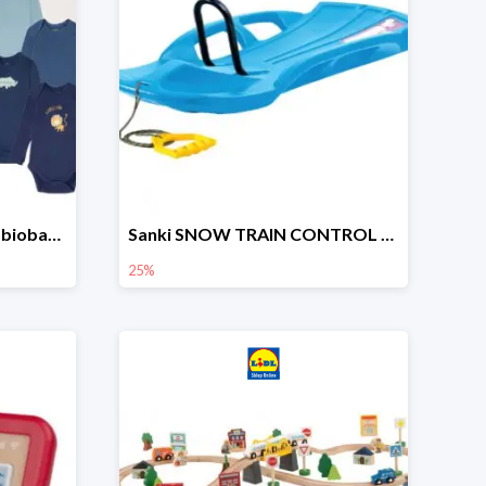
lupilu Body niemowlęce z biobawełny
Sanki SNOW TRAIN CONTROL -25%
25%