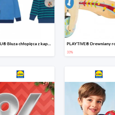
LUPILU® Bluza chłopięca z kapturem
33%