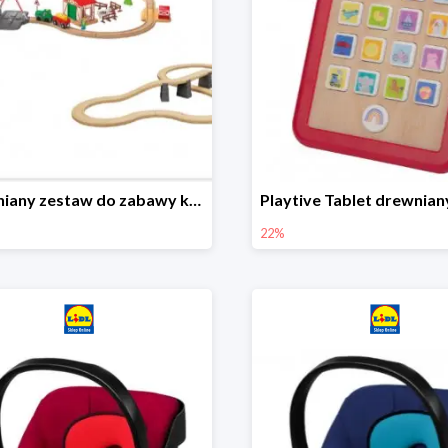
Drewniany zestaw do zabawy kolejką - farma i wiadukt
22%