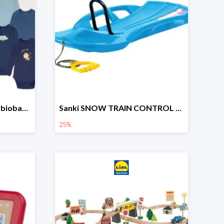
lupilu Body niemowlęce z biobawełny
Sanki SNOW TRAIN CONTROL -25%
25%