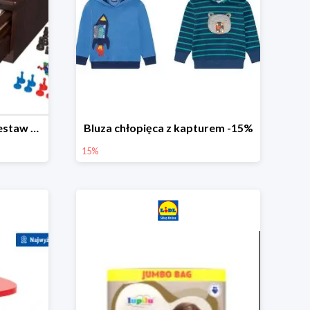
PLAYTIVE® Drewniany zestaw gier 10 w 1
Bluza chłopięca z kapturem -15%
15%