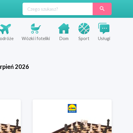
odróże
Wózki i foteliki
Dom
Sport
Usługi
rpień
2026