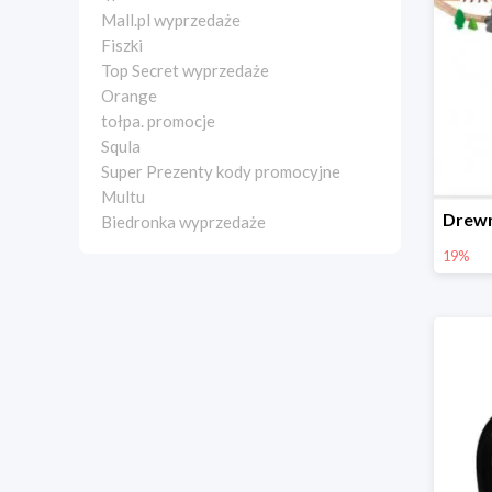
Mall.pl wyprzedaże
Fiszki
Top Secret wyprzedaże
Orange
tołpa. promocje
Squla
Super Prezenty kody promocyjne
Multu
Biedronka wyprzedaże
19%