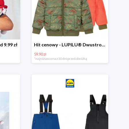
d 9.99 zł
Hit cenowy - LUPILU® Dwustronna kurtka dziecięca z polarem
59.90 zł
*najniższa cena z 30 dni przed obniżką