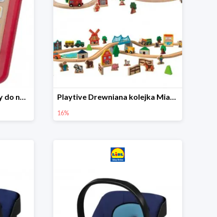
Playtive Tablet drewniany do nauki, interaktywny
Playtive Drewniana kolejka Miasto lub Farma
16%