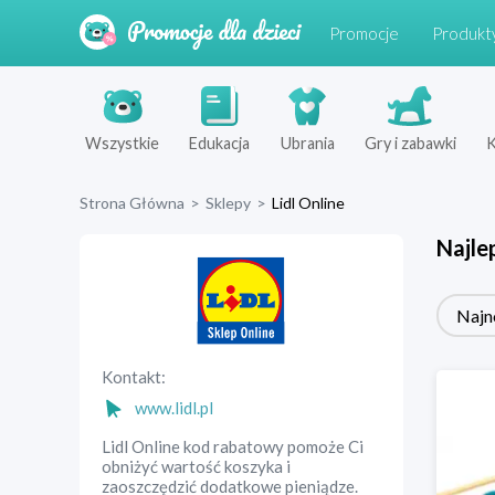
Promocje
Produkt
Wszystkie
Edukacja
Ubrania
Gry i zabawki
K
Strona Główna
>
Sklepy
>
Lidl Online
Najle
Najn
Kontakt:
www.lidl.pl
Lidl Online kod rabatowy pomoże Ci
obniżyć wartość koszyka i
zaoszczędzić dodatkowe pieniądze.