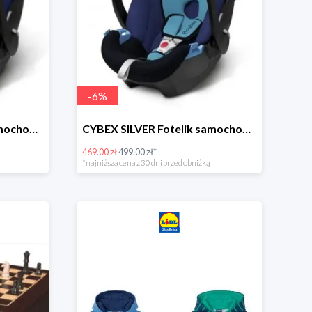
-
6
%
CYBEX SILVER Fotelik samochodowy -30%
CYBEX SILVER Fotelik samochodowy + dostawa gratis!
469.00 zł
499.00 zł*
*najniższa cena z 30 dni przed obniżką