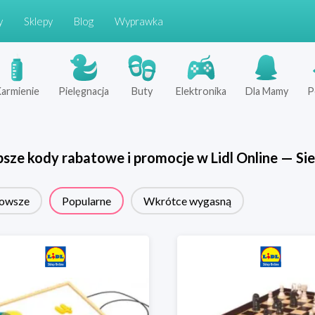
y
Sklepy
Blog
Wyprawka
armienie
Pielęgnacja
Buty
Elektronika
Dla Mamy
P
psze kody rabatowe i promocje w
Lidl Online
—
Sie
owsze
Popularne
Wkrótce wygasną