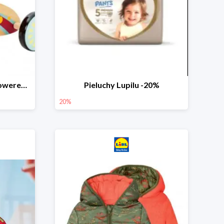
PLAYTIVE® Drewniany rowerek biegowy -33%
Pieluchy Lupilu -20%
20%