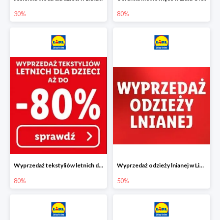
30%
80%
Wyprzedaż tekstyliów letnich dla dzieci w Lidlu Online do -80%
Wyprzedaż odzieży lnianej w Lidlu Online do -50%
80%
50%