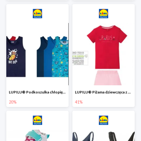
LUPILU® Podkoszulka chłopięca z bawełny -20%
LUPILU® Piżama dziewczęca z bawełny -41%
20%
41%