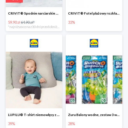
CRIVIT® Spodnie narciarskie dziewczęce
CRIVIT® Fotel plażowy rozkładany / Brodzik dziecięcy
59.90 zł
64.90 zł*
33%
*najniższa cena z 30 dni przed obniżką
LUPILU® T-shirt niemowlęcy z biobawełny -39%
Zuru Balony wodne, zestaw 3 wiązek -28%
39%
28%