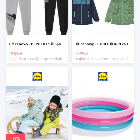
Hit cenowy - PEPPERTS® Spodnie dresowe chłopięce, 1 para
Hit cenowy - LUPILU® Kurtka softshell chłopięca, 1 sztuka
19.98 zł
44.99 zł
*najniższa cena z 30 dni przed obniżką
*najniższa cena z 30 dni przed obniżką
-
8
%