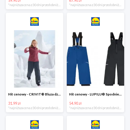
59.90 zł
67.90 zł
*najniższa cena z 30 dni przed obniżką
*najniższa cena z 30 dni przed obniżką
Hit cenowy - CRIVIT® Bluza dziewczęca z polaru
Hit cenowy - LUPILU® Spodnie narciarskie chłopięce
31.99 zł
54.90 zł
*najniższa cena z 30 dni przed obniżką
*najniższa cena z 30 dni przed obniżką