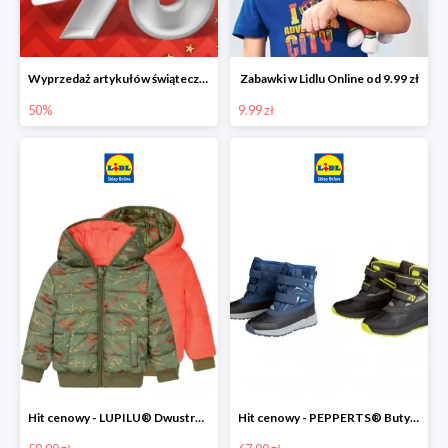
Wyprzedaż artykułów świątecznych w Lidlu Online
Zabawki w Lidlu Online od 9.99 zł
50%
9.99 zł
Hit cenowy - LUPILU® Dwustronna kurtka dziecięca z polarem
Hit cenowy - PEPPERTS® Buty zimowe chłopięce