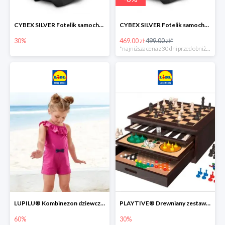
CYBEX SILVER Fotelik samochodowy -30%
CYBEX SILVER Fotelik samochodowy + dostawa gratis!
30%
469.00 zł
499.00 zł*
*najniższa cena z 30 dni przed obniżką
LUPILU® Kombinezon dziewczęcy z bawełny
PLAYTIVE® Drewniany zestaw gier 10 w 1
60%
30%