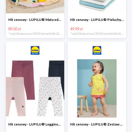
Hit cenowy - LUPILU® Mata edukacyjna dla niemowląt, 1 sztuka
Hit cenowy - LUPILU® Pieluchy tetrowe 80x80 cm, z biobawełny, 5 sztuk
89.00 zł
49.99 zł
*najniższa cena z 30 dni przed obniżką
*najniższa cena z 30 dni przed obniżką
Hit cenowy - LUPILU® Legginsy niemowlęce z biobawełną, 2 pary
Hit cenowy - LUPILU® Zestaw dziecięcy z biobawełny (body + koszulka + spodenki), 1 komplet