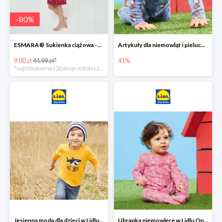
-
80
%
ESMARA® Sukienka ciążowa -79%
Artykuły dla niemowląt i pieluchy w Lidlu Online do -41%
9.00 zł
44.99 zł*
41%
*najniższa cena z 30 dni przed obniżką
Jesienna moda dla dzieci w Lidlu Online do -30%
Ubranka niemowlęce w Lidlu Online do -80%