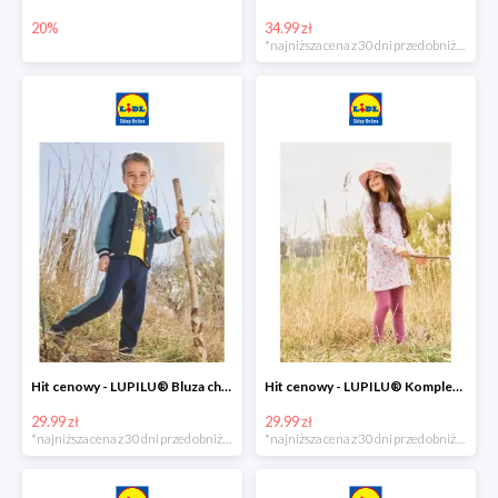
20%
34.99 zł
*najniższa cena z 30 dni przed obniżką
Hit cenowy - LUPILU® Bluza chłopięca w stylu college
Hit cenowy - LUPILU® Komplet dziewczęcy (sukienka + legginsy)
29.99 zł
29.99 zł
*najniższa cena z 30 dni przed obniżką
*najniższa cena z 30 dni przed obniżką