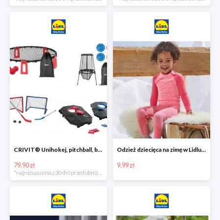
CRIVIT® Unihokej, pitchball, bean bag lub disc golf
Odzież dziecięca na zimę w Lidlu Online od 9,99 zł
79.90 zł
9.99 zł
*najniższa cena z 30 dni przed obniżką