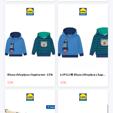
Bluza chłopięca z kapturem -15%
LUPILU® Bluza chłopięca z kapturem
15%
15%