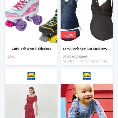
-
50
%
CRIVIT® Wrotki dziecięce
ESMARA® Kostium kąpielowy ciążowy lub tankini ciążowe -50%
26%
29.95 zł
59.90 zł*
*najniższa cena z 30 dni przed obniżką