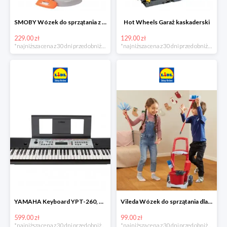
SMOBY Wózek do sprzątania z odkurzaczem
Hot Wheels Garaż kaskaderski
229.00 zł
129.00 zł
*najniższa cena z 30 dni przed obniżką
*najniższa cena z 30 dni przed obniżką
YAMAHA Keyboard YPT-260, 61 klawiszy
Vileda Wózek do sprzątania dla dzieci
599.00 zł
99.00 zł
*najniższa cena z 30 dni przed obniżką
*najniższa cena z 30 dni przed obniżką