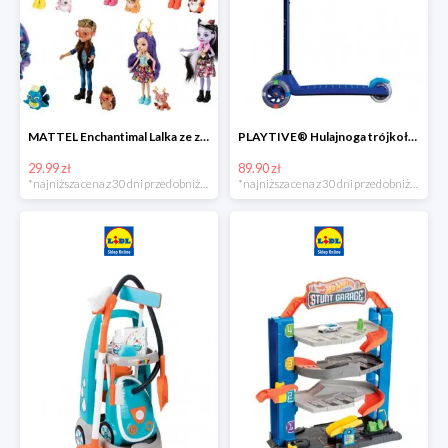
MATTEL Enchantimal Lalka ze zwierzątkiem
PLAYTIVE® Hulajnoga trójkołowa Tri Scooter z diodami LED
29.99 zł
89.90 zł
*najniższa cena z 30 dni przed obniżką
*najniższa cena z 30 dni przed obniżką