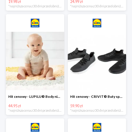
19.98 zł
24.99 zł
*najniższa cena z 30 dni przed obniżką
*najniższa cena z 30 dni przed obniżką
Hit cenowy - LUPILU® Body niemowlęce z biobawełny, z krótkim rękawem, 5 sztuk
Hit cenowy - CRIVIT® Buty sportowe chłopięce WellWalk, 1 para
44.95 zł
59.90 zł
*najniższa cena z 30 dni przed obniżką
*najniższa cena z 30 dni przed obniżką