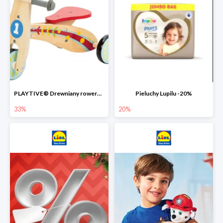
PLAYTIVE® Drewniany rowerek biegowy -33%
Pieluchy Lupilu -20%
33%
20%