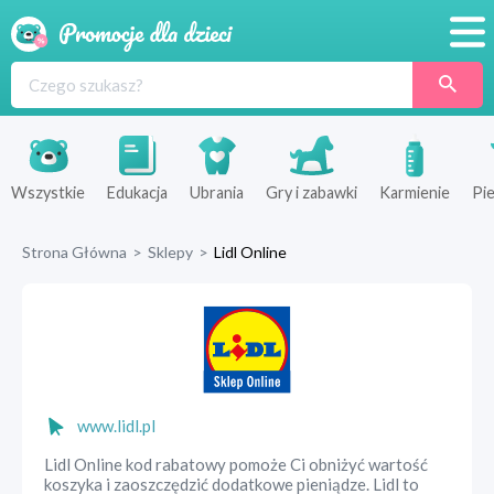
Promocje
Produkty
Sklepy
Wszystkie
Edukacja
Ubrania
Gry i zabawki
Karmienie
Pie
Blog
Strona Główna
>
Sklepy
>
Lidl Online
Wyprawka
www.lidl.pl
Lidl Online kod rabatowy pomoże Ci obniżyć wartość
koszyka i zaoszczędzić dodatkowe pieniądze. Lidl to