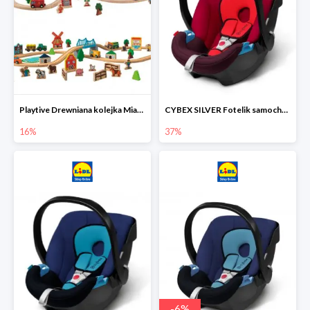
Playtive Drewniana kolejka Miasto lub Farma
CYBEX SILVER Fotelik samochodowy
16%
37%
-
6
%