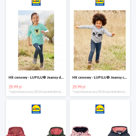
Hit cenowy - LUPILU® Jeansy dziewczęce slim fit
Hit cenowy - LUPILU® Jeansy chłopięce slim fit
29.99 zł
29.99 zł
*najniższa cena z 30 dni przed obniżką
*najniższa cena z 30 dni przed obniżką