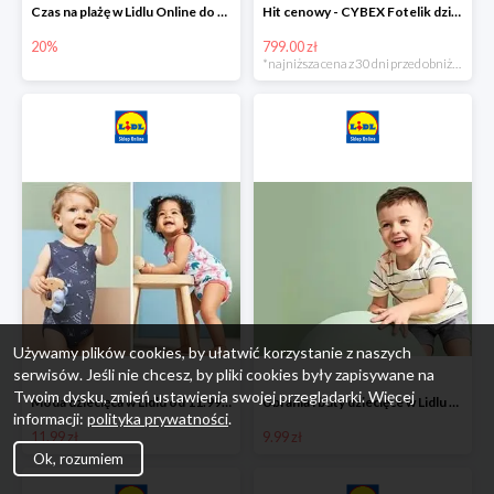
Czas na plażę w Lidlu Online do -20%
Hit cenowy - CYBEX Fotelik dziecięcy samochodowy Pallasfix grupa I-III, 9-36 kg
20%
799.00 zł
*najniższa cena z 30 dni przed obniżką
Używamy plików cookies, by ułatwić korzystanie z naszych
serwisów. Jeśli nie chcesz, by pliki cookies były zapisywane na
Twoim dysku, zmień ustawienia swojej przeglądarki. Więcej
Moda dziecięca w Lidlu od 11.99 zł
Ubrania i buty dziecięce w Lidlu Online od 9,99 zł
informacji:
polityka prywatności
.
11.99 zł
9.99 zł
Ok, rozumiem