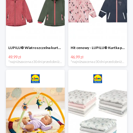
LUPILU® Wiatroszczelna kurtka dziecięca softshell, 1 sztuka
Hit cenowy - LUPILU® Kurtka przeciwdeszczowa dziewczęca, 1 sztuka
49.99 zł
46.99 zł
*najniższa cena z 30 dni przed obniżką
*najniższa cena z 30 dni przed obniżką