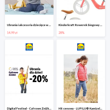
Ubrania i akcesoria dziecięce w Lidlu Online od 14,99 zł
Kinderkraft Rowerek biegowy Fly
14.99 zł
28%
Digital Festival - Cyfrowe Zniżki Ubrania dla dzieci w Lidlu -20%
Hit cenowy - LUPILU® Kamizelka pikowana dziewczęca