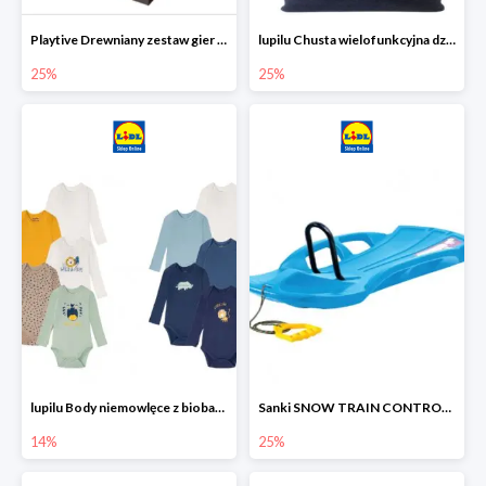
Playtive Drewniany zestaw gier 10 w 1
lupilu Chusta wielofunkcyjna dziecięca
25%
25%
lupilu Body niemowlęce z biobawełny
Sanki SNOW TRAIN CONTROL -25%
14%
25%