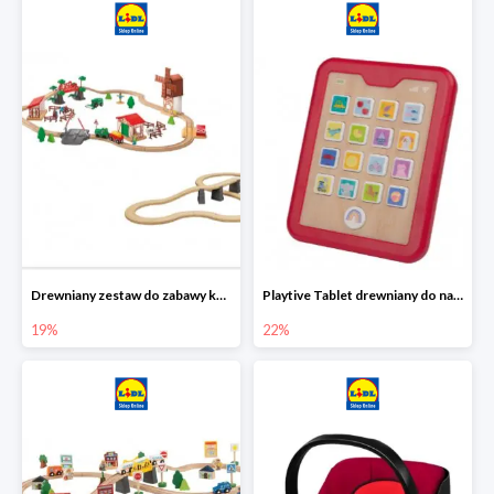
Drewniany zestaw do zabawy kolejką - farma i wiadukt
Playtive Tablet drewniany do nauki, interaktywny
19%
22%