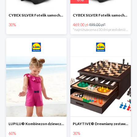
CYBEX SILVER Fotelik samochodowy -30%
CYBEX SILVER Fotelik samochodowy + dostawa gratis!
30%
469.00 zł
499.00 zł*
*najniższa cena z 30 dni przed obniżką
LUPILU® Kombinezon dziewczęcy z bawełny
PLAYTIVE® Drewniany zestaw gier 10 w 1
60%
30%