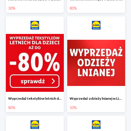
30%
80%
Wyprzedaż tekstyliów letnich dla dzieci w Lidlu Online do -80%
Wyprzedaż odzieży lnianej w Lidlu Online do -50%
80%
50%