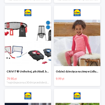
CRIVIT® Unihokej, pitchball, bean bag lub disc golf
Odzież dziecięca na zimę w Lidlu Online od 9,99 zł
79.90 zł
9.99 zł
*najniższa cena z 30 dni przed obniżką