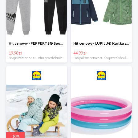
Hit cenowy - PEPPERTS® Spodnie dresowe chłopięce, 1 para
Hit cenowy - LUPILU® Kurtka softshell chłopięca, 1 sztuka
19.98 zł
44.99 zł
*najniższa cena z 30 dni przed obniżką
*najniższa cena z 30 dni przed obniżką
-
8
%