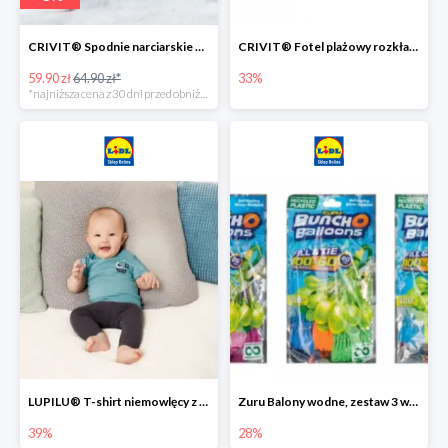
CRIVIT® Spodnie narciarskie dziewczęce
CRIVIT® Fotel plażowy rozkładany / Brodzik dziecięcy
59.90 zł
64.90 zł*
33%
*najniższa cena z 30 dni przed obniżką
LUPILU® T-shirt niemowlęcy z biobawełny -39%
Zuru Balony wodne, zestaw 3 wiązek -28%
39%
28%