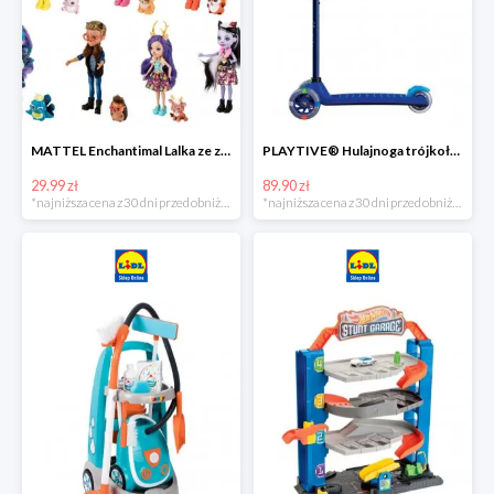
MATTEL Enchantimal Lalka ze zwierzątkiem
PLAYTIVE® Hulajnoga trójkołowa Tri Scooter z diodami LED
29.99 zł
89.90 zł
*najniższa cena z 30 dni przed obniżką
*najniższa cena z 30 dni przed obniżką