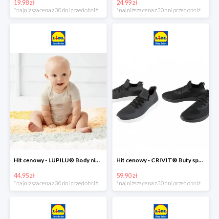
19.98 zł
24.99 zł
*najniższa cena z 30 dni przed obniżką
*najniższa cena z 30 dni przed obniżką
Hit cenowy - LUPILU® Body niemowlęce z biobawełny, z krótkim rękawem, 5 sztuk
Hit cenowy - CRIVIT® Buty sportowe chłopięce WellWalk, 1 para
44.95 zł
59.90 zł
*najniższa cena z 30 dni przed obniżką
*najniższa cena z 30 dni przed obniżką