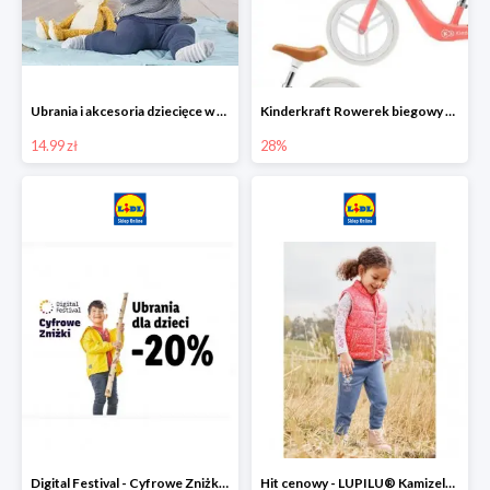
Ubrania i akcesoria dziecięce w Lidlu Online od 14,99 zł
Kinderkraft Rowerek biegowy Fly
14.99 zł
28%
Digital Festival - Cyfrowe Zniżki Ubrania dla dzieci w Lidlu -20%
Hit cenowy - LUPILU® Kamizelka pikowana dziewczęca