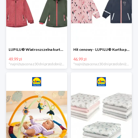
LUPILU® Wiatroszczelna kurtka dziecięca softshell, 1 sztuka
Hit cenowy - LUPILU® Kurtka przeciwdeszczowa dziewczęca, 1 sztuka
49.99 zł
46.99 zł
*najniższa cena z 30 dni przed obniżką
*najniższa cena z 30 dni przed obniżką