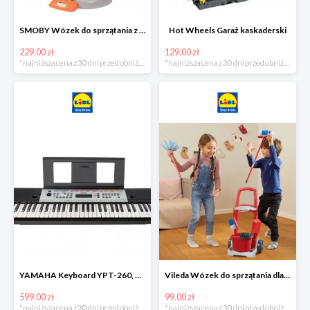
SMOBY Wózek do sprzątania z odkurzaczem
Hot Wheels Garaż kaskaderski
229.00 zł
129.00 zł
*najniższa cena z 30 dni przed obniżką
*najniższa cena z 30 dni przed obniżką
YAMAHA Keyboard YPT-260, 61 klawiszy
Vileda Wózek do sprzątania dla dzieci
599.00 zł
99.00 zł
*najniższa cena z 30 dni przed obniżką
*najniższa cena z 30 dni przed obniżką