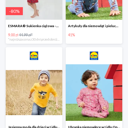
-
80
%
ESMARA® Sukienka ciążowa -79%
Artykuły dla niemowląt i pieluchy w Lidlu Online do -41%
9.00 zł
44.99 zł*
41%
*najniższa cena z 30 dni przed obniżką
Jesienna moda dla dzieci w Lidlu Online do -30%
Ubranka niemowlęce w Lidlu Online do -80%