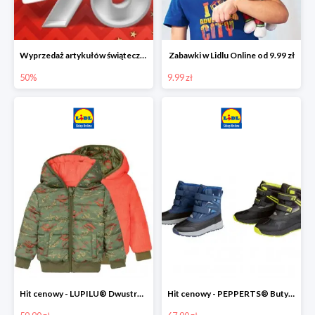
Wyprzedaż artykułów świątecznych w Lidlu Online
Zabawki w Lidlu Online od 9.99 zł
50%
9.99 zł
Hit cenowy - LUPILU® Dwustronna kurtka dziecięca z polarem
Hit cenowy - PEPPERTS® Buty zimowe chłopięce