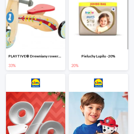
PLAYTIVE® Drewniany rowerek biegowy -33%
Pieluchy Lupilu -20%
33%
20%