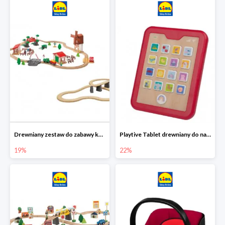
Drewniany zestaw do zabawy kolejką - farma i wiadukt
Playtive Tablet drewniany do nauki, interaktywny
19%
22%