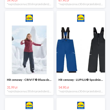
59.90 zł
67.90 zł
*najniższa cena z 30 dni przed obniżką
*najniższa cena z 30 dni przed obniżką
Hit cenowy - CRIVIT® Bluza dziewczęca z polaru
Hit cenowy - LUPILU® Spodnie narciarskie chłopięce
31.99 zł
54.90 zł
*najniższa cena z 30 dni przed obniżką
*najniższa cena z 30 dni przed obniżką