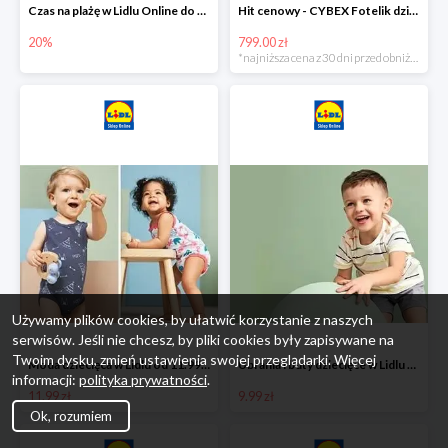
Czas na plażę w Lidlu Online do -20%
Hit cenowy - CYBEX Fotelik dziecięcy samochodowy Pallasfix grupa I-III, 9-36 kg
20%
799.00 zł
*najniższa cena z 30 dni przed obniżką
Używamy plików cookies, by ułatwić korzystanie z naszych
serwisów. Jeśli nie chcesz, by pliki cookies były zapisywane na
Twoim dysku, zmień ustawienia swojej przeglądarki. Więcej
Moda dziecięca w Lidlu od 11.99 zł
Ubrania i buty dziecięce w Lidlu Online od 9,99 zł
informacji:
polityka prywatności
.
11.99 zł
9.99 zł
Ok, rozumiem