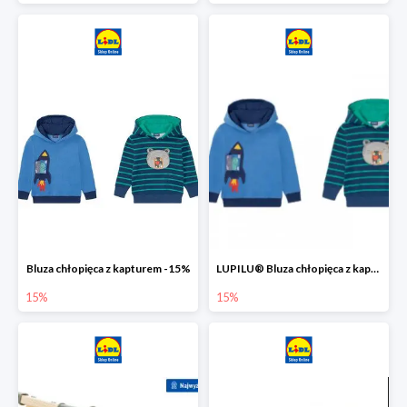
Bluza chłopięca z kapturem -15%
LUPILU® Bluza chłopięca z kapturem
15%
15%