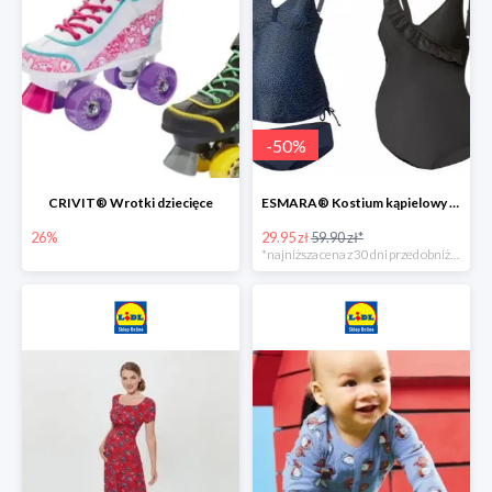
-
50
%
CRIVIT® Wrotki dziecięce
ESMARA® Kostium kąpielowy ciążowy lub tankini ciążowe -50%
26%
29.95 zł
59.90 zł*
*najniższa cena z 30 dni przed obniżką