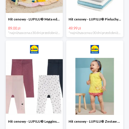
Hit cenowy - LUPILU® Mata edukacyjna dla niemowląt, 1 sztuka
Hit cenowy - LUPILU® Pieluchy tetrowe 80x80 cm, z biobawełny, 5 sztuk
89.00 zł
49.99 zł
*najniższa cena z 30 dni przed obniżką
*najniższa cena z 30 dni przed obniżką
Hit cenowy - LUPILU® Legginsy niemowlęce z biobawełną, 2 pary
Hit cenowy - LUPILU® Zestaw dziecięcy z biobawełny (body + koszulka + spodenki), 1 komplet