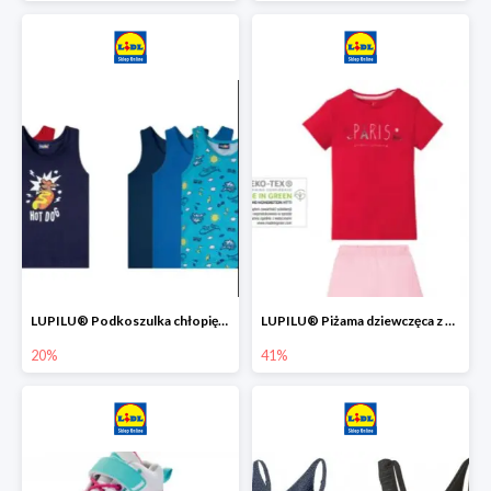
LUPILU® Podkoszulka chłopięca z bawełny -20%
LUPILU® Piżama dziewczęca z bawełny -41%
20%
41%