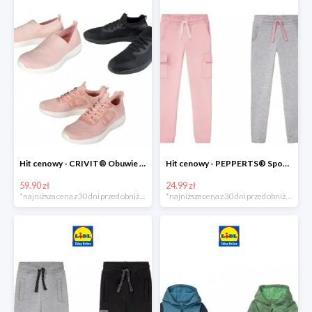
Hit cenowy - CRIVIT® Obuwie dziewczęce sportowe i na co dzień, 1 para
Hit cenowy - PEPPERTS® Spodnie dresowe dziewczęce, 1 para
59.90 zł
24.99 zł
*najniższa cena z 30 dni przed obniżką
*najniższa cena z 30 dni przed obniżką