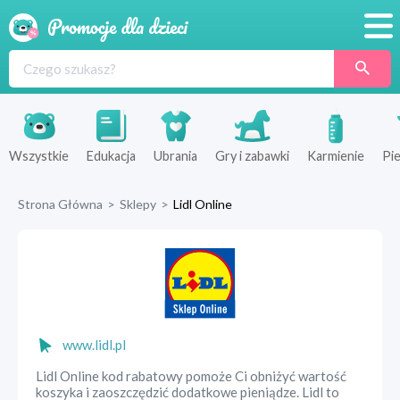
Promocje
Produkty
Sklepy
Wszystkie
Edukacja
Ubrania
Gry i zabawki
Karmienie
Pie
Blog
Strona Główna
>
Sklepy
>
Lidl Online
Wyprawka
www.lidl.pl
Lidl Online kod rabatowy pomoże Ci obniżyć wartość
koszyka i zaoszczędzić dodatkowe pieniądze. Lidl to