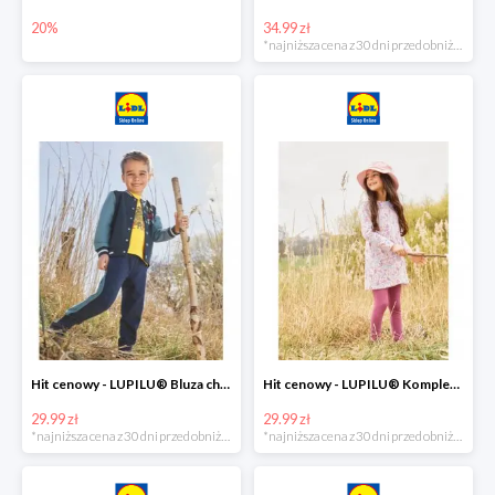
20%
34.99 zł
*najniższa cena z 30 dni przed obniżką
Hit cenowy - LUPILU® Bluza chłopięca w stylu college
Hit cenowy - LUPILU® Komplet dziewczęcy (sukienka + legginsy)
29.99 zł
29.99 zł
*najniższa cena z 30 dni przed obniżką
*najniższa cena z 30 dni przed obniżką