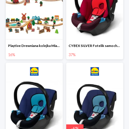
Playtive Drewniana kolejka Miasto lub Farma
CYBEX SILVER Fotelik samochodowy
16%
37%
-
6
%