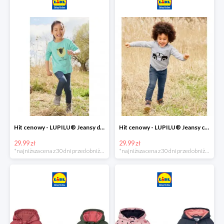
Hit cenowy - LUPILU® Jeansy dziewczęce slim fit
Hit cenowy - LUPILU® Jeansy chłopięce slim fit
29.99 zł
29.99 zł
*najniższa cena z 30 dni przed obniżką
*najniższa cena z 30 dni przed obniżką