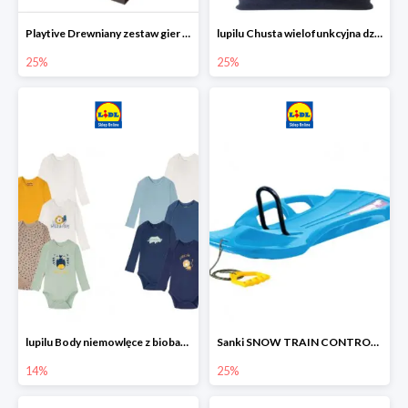
Playtive Drewniany zestaw gier 10 w 1
lupilu Chusta wielofunkcyjna dziecięca
25%
25%
lupilu Body niemowlęce z biobawełny
Sanki SNOW TRAIN CONTROL -25%
14%
25%