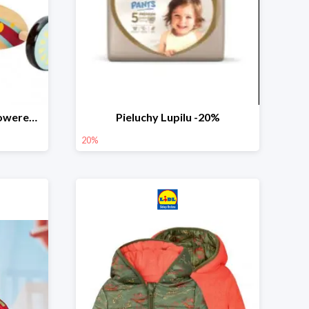
PLAYTIVE® Drewniany rowerek biegowy -33%
Pieluchy Lupilu -20%
20%