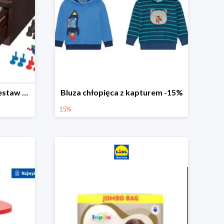
PLAYTIVE® Drewniany zestaw gier 10 w 1
Bluza chłopięca z kapturem -15%
15%