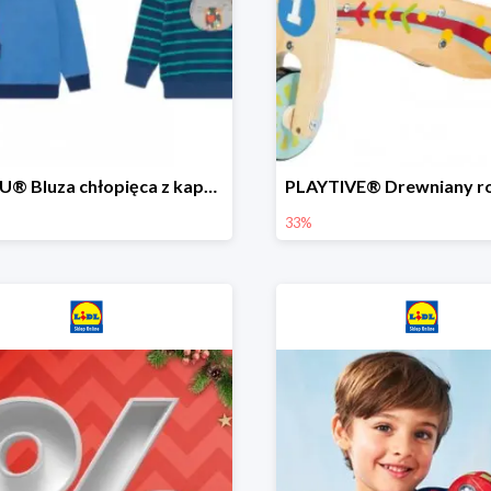
LUPILU® Bluza chłopięca z kapturem
33%