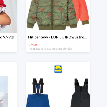
d 9.99 zł
Hit cenowy - LUPILU® Dwustronna kurtka dziecięca z polarem
59.90 zł
*najniższa cena z 30 dni przed obniżką