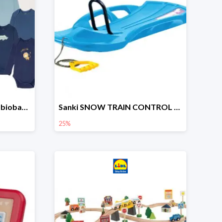
lupilu Body niemowlęce z biobawełny
Sanki SNOW TRAIN CONTROL -25%
25%