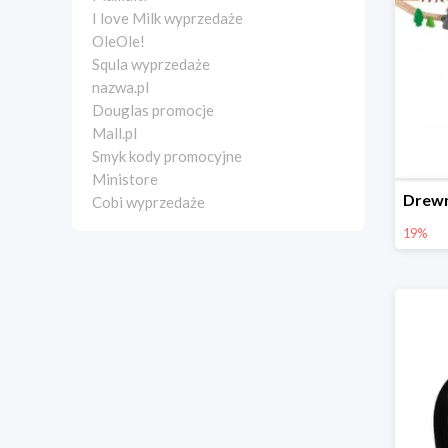
I love Milk wyprzedaże
OleOle!
Squla wyprzedaże
nazwa.pl
Douglas promocje
Mall.pl
Smyk kody promocyjne
Ministore
Cobi wyprzedaże
19%