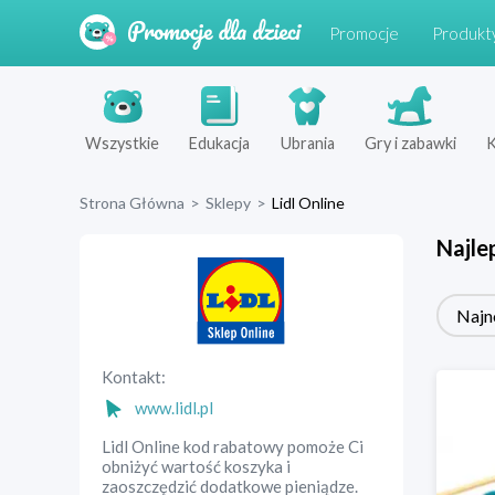
Promocje
Produkt
Wszystkie
Edukacja
Ubrania
Gry i zabawki
K
Strona Główna
>
Sklepy
>
Lidl Online
Najle
Najn
Kontakt:
www.lidl.pl
Lidl Online kod rabatowy pomoże Ci
obniżyć wartość koszyka i
zaoszczędzić dodatkowe pieniądze.