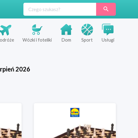
odróże
Wózki i foteliki
Dom
Sport
Usługi
rpień
2026