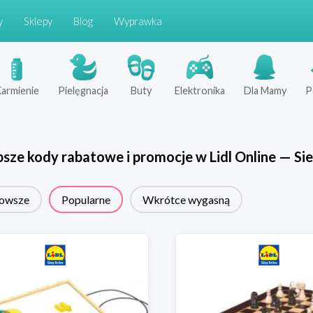
y
Sklepy
Blog
Wyprawka
armienie
Pielęgnacja
Buty
Elektronika
Dla Mamy
P
psze kody rabatowe i promocje w
Lidl Online
—
Sie
owsze
Popularne
Wkrótce wygasną