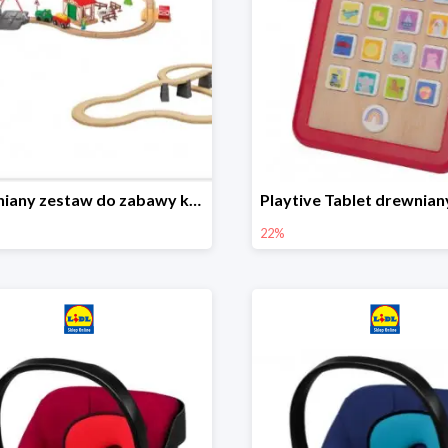
Drewniany zestaw do zabawy kolejką - farma i wiadukt
22%