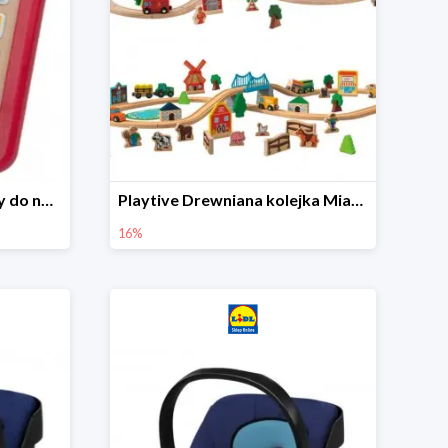
Playtive Tablet drewniany do nauki, interaktywny
Playtive Drewniana kolejka Miasto lub Farma
16%