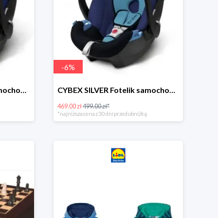
-
6
%
CYBEX SILVER Fotelik samochodowy -30%
CYBEX SILVER Fotelik samochodowy + dostawa gratis!
469.00 zł
499.00 zł*
*najniższa cena z 30 dni przed obniżką