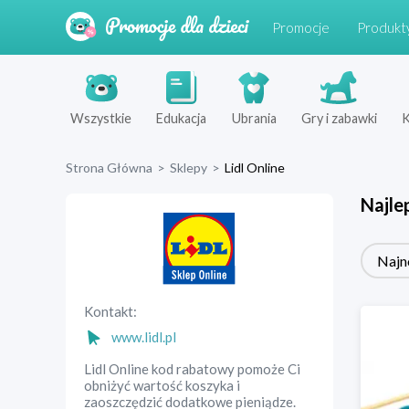
Promocje
Produkt
Wszystkie
Edukacja
Ubrania
Gry i zabawki
K
Strona Główna
>
Sklepy
>
Lidl Online
Najle
Najn
Kontakt:
www.lidl.pl
Lidl Online kod rabatowy pomoże Ci
obniżyć wartość koszyka i
zaoszczędzić dodatkowe pieniądze.