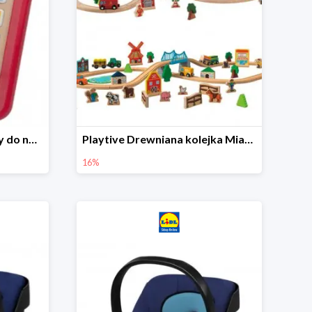
Playtive Tablet drewniany do nauki, interaktywny
Playtive Drewniana kolejka Miasto lub Farma
16%