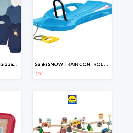
lupilu Body niemowlęce z biobawełny
Sanki SNOW TRAIN CONTROL -25%
25%