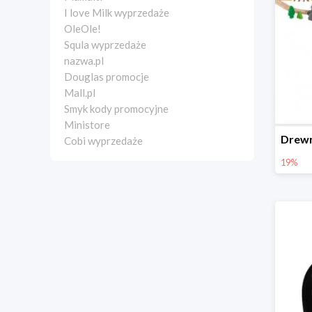
I love Milk wyprzedaże
OleOle!
Squla wyprzedaże
nazwa.pl
Douglas promocje
Mall.pl
Smyk kody promocyjne
Ministore
Cobi wyprzedaże
19%