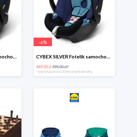
-
6
%
CYBEX SILVER Fotelik samochodowy -30%
CYBEX SILVER Fotelik samochodowy + dostawa gratis!
469.00 zł
499.00 zł*
*najniższa cena z 30 dni przed obniżką