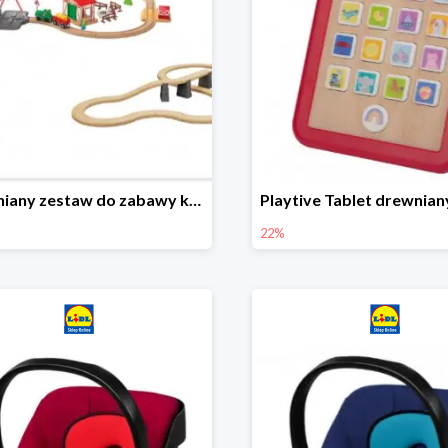
Drewniany zestaw do zabawy kolejką - farma i wiadukt
22%