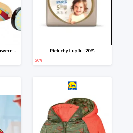
PLAYTIVE® Drewniany rowerek biegowy -33%
Pieluchy Lupilu -20%
20%