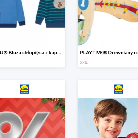
LUPILU® Bluza chłopięca z kapturem
33%