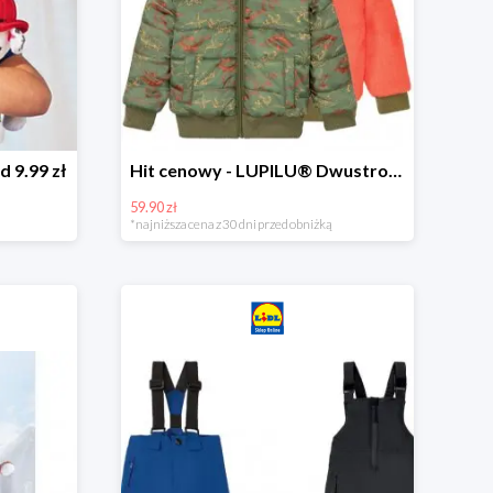
d 9.99 zł
Hit cenowy - LUPILU® Dwustronna kurtka dziecięca z polarem
59.90 zł
*najniższa cena z 30 dni przed obniżką