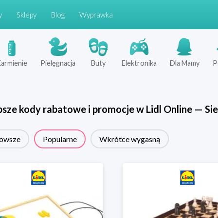
y
Sklepy
Blog
Wyprawka
armienie
Pielęgnacja
Buty
Elektronika
Dla Mamy
P
psze kody rabatowe i promocje w
Lidl Online
—
Sie
owsze
Popularne
Wkrótce wygasną