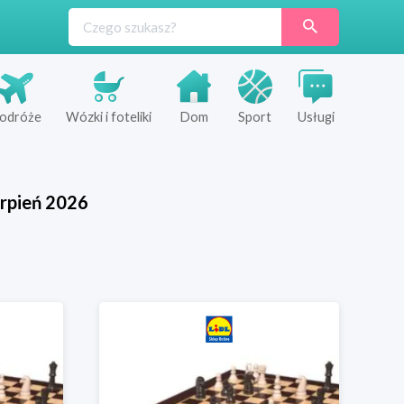
odróże
Wózki i foteliki
Dom
Sport
Usługi
rpień
2026