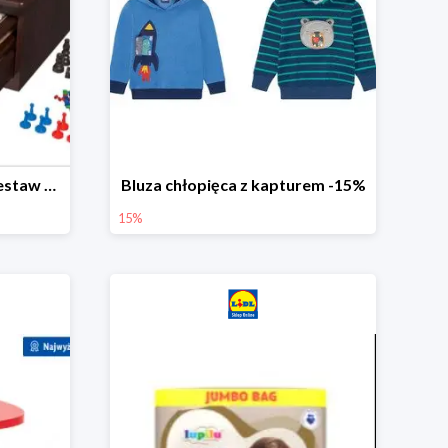
PLAYTIVE® Drewniany zestaw gier 10 w 1
Bluza chłopięca z kapturem -15%
15%