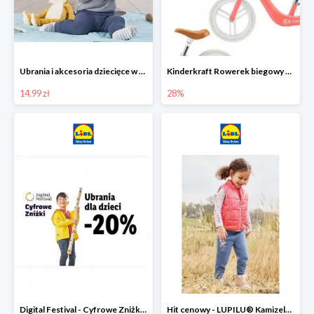
Ubrania i akcesoria dziecięce w Lidlu Online od 14,99 zł
Kinderkraft Rowerek biegowy Fly
14.99 zł
28%
Digital Festival - Cyfrowe Zniżki Ubrania dla dzieci w Lidlu -20%
Hit cenowy - LUPILU® Kamizelka pikowana dziewczęca