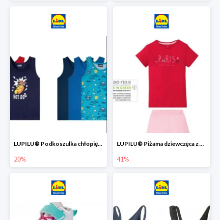
LUPILU® Podkoszulka chłopięca z bawełny -20%
LUPILU® Piżama dziewczęca z bawełny -41%
20%
41%