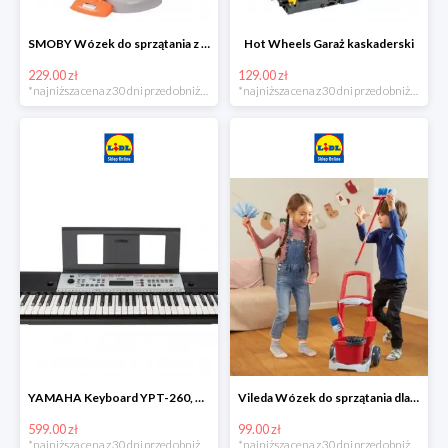
SMOBY Wózek do sprzątania z odkurzaczem
Hot Wheels Garaż kaskaderski
229.00 zł
129.00 zł
*najniższa cena z 30 dni przed obniżką
*najniższa cena z 30 dni przed obniżką
YAMAHA Keyboard YPT-260, 61 klawiszy
Vileda Wózek do sprzątania dla dzieci
599.00 zł
99.00 zł
*najniższa cena z 30 dni przed obniżką
*najniższa cena z 30 dni przed obniżką