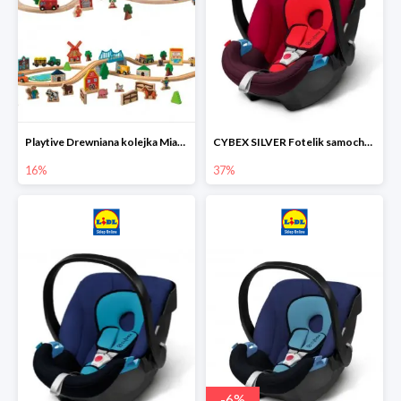
Playtive Drewniana kolejka Miasto lub Farma
CYBEX SILVER Fotelik samochodowy
16%
37%
-
6
%