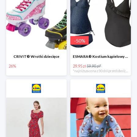
-
50
%
CRIVIT® Wrotki dziecięce
ESMARA® Kostium kąpielowy ciążowy lub tankini ciążowe -50%
26%
29.95 zł
59.90 zł*
*najniższa cena z 30 dni przed obniżką