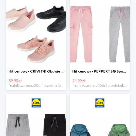
Hit cenowy - CRIVIT® Obuwie dziewczęce sportowe i na co dzień, 1 para
Hit cenowy - PEPPERTS® Spodnie dresowe dziewczęce, 1 para
59.90 zł
24.99 zł
*najniższa cena z 30 dni przed obniżką
*najniższa cena z 30 dni przed obniżką