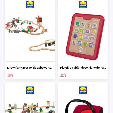
Drewniany zestaw do zabawy kolejką - farma i wiadukt
Playtive Tablet drewniany do nauki, interaktywny
19%
22%