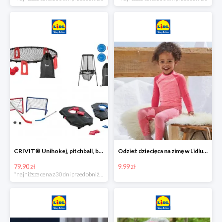
CRIVIT® Unihokej, pitchball, bean bag lub disc golf
Odzież dziecięca na zimę w Lidlu Online od 9,99 zł
79.90 zł
9.99 zł
*najniższa cena z 30 dni przed obniżką