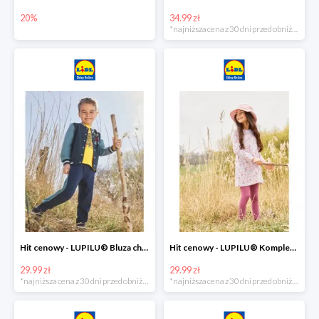
20%
34.99 zł
*najniższa cena z 30 dni przed obniżką
Hit cenowy - LUPILU® Bluza chłopięca w stylu college
Hit cenowy - LUPILU® Komplet dziewczęcy (sukienka + legginsy)
29.99 zł
29.99 zł
*najniższa cena z 30 dni przed obniżką
*najniższa cena z 30 dni przed obniżką