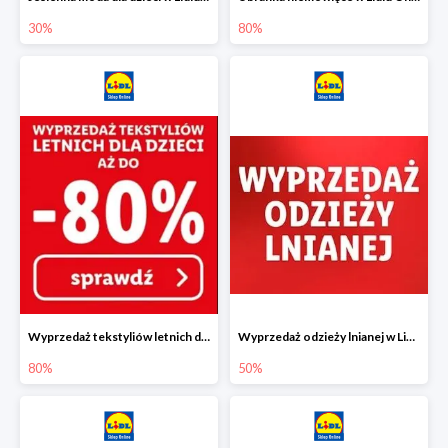
30%
80%
Wyprzedaż tekstyliów letnich dla dzieci w Lidlu Online do -80%
Wyprzedaż odzieży lnianej w Lidlu Online do -50%
80%
50%