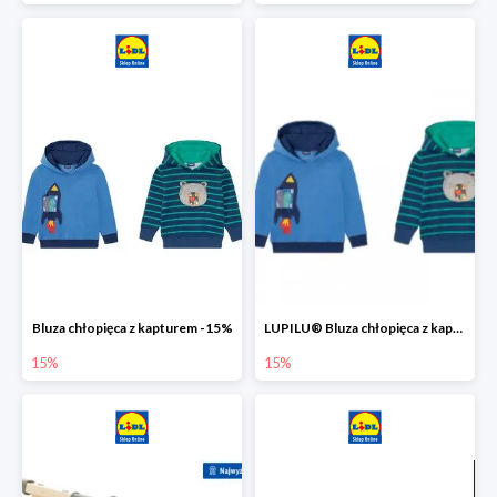
Bluza chłopięca z kapturem -15%
LUPILU® Bluza chłopięca z kapturem
15%
15%