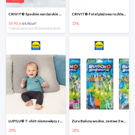
CRIVIT® Spodnie narciarskie dziewczęce
CRIVIT® Fotel plażowy rozkładany / Brodzik dziecięcy
59.90 zł
64.90 zł*
33%
*najniższa cena z 30 dni przed obniżką
LUPILU® T-shirt niemowlęcy z biobawełny -39%
Zuru Balony wodne, zestaw 3 wiązek -28%
39%
28%