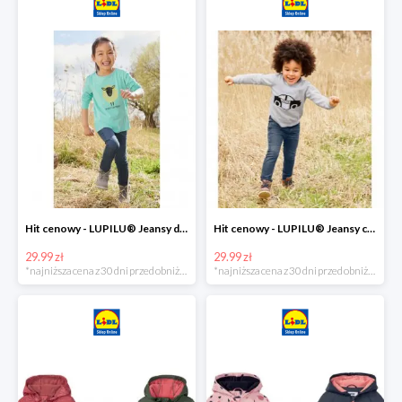
Hit cenowy - LUPILU® Jeansy dziewczęce slim fit
Hit cenowy - LUPILU® Jeansy chłopięce slim fit
29.99 zł
29.99 zł
*najniższa cena z 30 dni przed obniżką
*najniższa cena z 30 dni przed obniżką