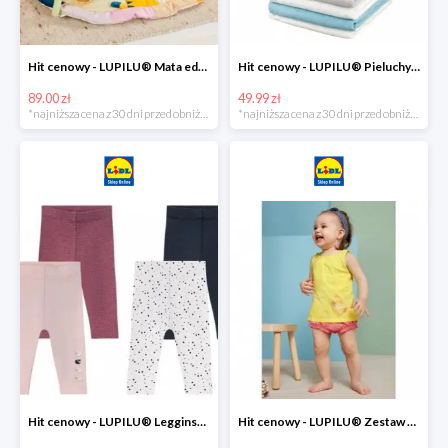
Hit cenowy - LUPILU® Mata edukacyjna dla niemowląt, 1 sztuka
Hit cenowy - LUPILU® Pieluchy tetrowe 80x80 cm, z biobawełny, 5 sztuk
89.00 zł
49.99 zł
*najniższa cena z 30 dni przed obniżką
*najniższa cena z 30 dni przed obniżką
Hit cenowy - LUPILU® Legginsy niemowlęce z biobawełną, 2 pary
Hit cenowy - LUPILU® Zestaw dziecięcy z biobawełny (body + koszulka + spodenki), 1 komplet