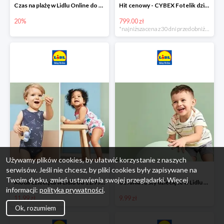
Czas na plażę w Lidlu Online do -20%
Hit cenowy - CYBEX Fotelik dziecięcy samochodowy Pallasfix grupa I-III, 9-36 kg
20%
799.00 zł
*najniższa cena z 30 dni przed obniżką
Używamy plików cookies, by ułatwić korzystanie z naszych
serwisów. Jeśli nie chcesz, by pliki cookies były zapisywane na
Twoim dysku, zmień ustawienia swojej przeglądarki. Więcej
Moda dziecięca w Lidlu od 11.99 zł
Ubrania i buty dziecięce w Lidlu Online od 9,99 zł
informacji:
polityka prywatności
.
11.99 zł
9.99 zł
Ok, rozumiem