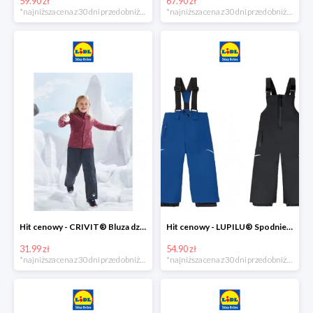
59.90 zł
67.90 zł
*najniższa cena z 30 dni przed obniżką
*najniższa cena z 30 dni przed obniżką
Hit cenowy - CRIVIT® Bluza dziewczęca z polaru
Hit cenowy - LUPILU® Spodnie narciarskie chłopięce
31.99 zł
54.90 zł
*najniższa cena z 30 dni przed obniżką
*najniższa cena z 30 dni przed obniżką