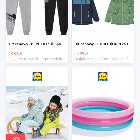
Hit cenowy - PEPPERTS® Spodnie dresowe chłopięce, 1 para
Hit cenowy - LUPILU® Kurtka softshell chłopięca, 1 sztuka
19.98 zł
44.99 zł
*najniższa cena z 30 dni przed obniżką
*najniższa cena z 30 dni przed obniżką
-
8
%