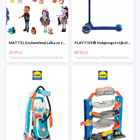
MATTEL Enchantimal Lalka ze zwierzątkiem
PLAYTIVE® Hulajnoga trójkołowa Tri Scooter z diodami LED
29.99 zł
89.90 zł
*najniższa cena z 30 dni przed obniżką
*najniższa cena z 30 dni przed obniżką