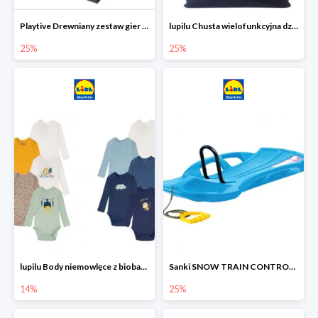
Playtive Drewniany zestaw gier 10 w 1
lupilu Chusta wielofunkcyjna dziecięca
25%
25%
lupilu Body niemowlęce z biobawełny
Sanki SNOW TRAIN CONTROL -25%
14%
25%