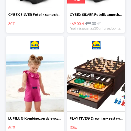
CYBEX SILVER Fotelik samochodowy -30%
CYBEX SILVER Fotelik samochodowy + dostawa gratis!
30%
469.00 zł
499.00 zł*
*najniższa cena z 30 dni przed obniżką
LUPILU® Kombinezon dziewczęcy z bawełny
PLAYTIVE® Drewniany zestaw gier 10 w 1
60%
30%