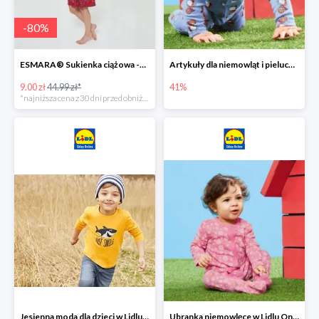
-
80
%
ESMARA® Sukienka ciążowa -79%
Artykuły dla niemowląt i pieluchy w Lidlu Online do -41%
9.00 zł
44.99 zł*
41%
*najniższa cena z 30 dni przed obniżką
Jesienna moda dla dzieci w Lidlu Online do -30%
Ubranka niemowlęce w Lidlu Online do -80%