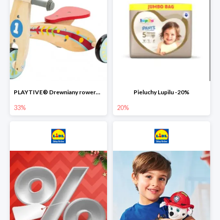
PLAYTIVE® Drewniany rowerek biegowy -33%
Pieluchy Lupilu -20%
33%
20%