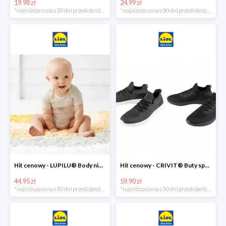
19.98 zł
24.99 zł
*najniższa cena z 30 dni przed obniżką
*najniższa cena z 30 dni przed obniżką
Hit cenowy - LUPILU® Body niemowlęce z biobawełny, z krótkim rękawem, 5 sztuk
Hit cenowy - CRIVIT® Buty sportowe chłopięce WellWalk, 1 para
44.95 zł
59.90 zł
*najniższa cena z 30 dni przed obniżką
*najniższa cena z 30 dni przed obniżką