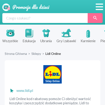
Promocje
Produkty
Sklepy
Wszystkie
Edukacja
Ubrania
Gry i zabawki
Karmienie
Pie
Blog
Strona Główna
>
Sklepy
>
Lidl Online
Wyprawka
www.lidl.pl
Lidl Online kod rabatowy pomoże Ci obniżyć wartość
koszyka i zaoszczędzić dodatkowe pieniądze. Lidl to