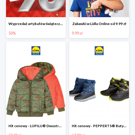
Wyprzedaż artykułów świątecznych w Lidlu Online
Zabawki w Lidlu Online od 9.99 zł
50%
9.99 zł
Hit cenowy - LUPILU® Dwustronna kurtka dziecięca z polarem
Hit cenowy - PEPPERTS® Buty zimowe chłopięce