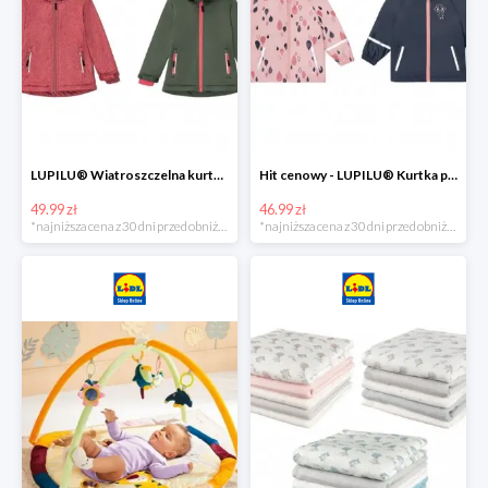
LUPILU® Wiatroszczelna kurtka dziecięca softshell, 1 sztuka
Hit cenowy - LUPILU® Kurtka przeciwdeszczowa dziewczęca, 1 sztuka
49.99 zł
46.99 zł
*najniższa cena z 30 dni przed obniżką
*najniższa cena z 30 dni przed obniżką